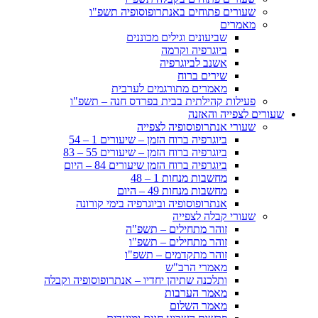
שעורים פתוחים באנתרופוסופיה תשפ"ו
מאמרים
שביעונים וגילים מכוננים
ביוגרפיה וקרמה
אשנב לביוגרפיה
שירים ברוח
מאמרים מתורגמים לערבית
פעילות קהילתית בבית בפרדס חנה – תשפ"ו
שעורים לצפייה והאזנה
שעורי אנתרופוסופיה לצפייה
ביוגרפיה ברוח הזמן – שיעורים 1 – 54
ביוגרפיה ברוח הזמן – שיעורים 55 – 83
ביוגרפיה ברוח הזמן שיעורים 84 – היום
מחשבות מנחות 1 – 48
מחשבות מנחות 49 – היום
אנתרופוסופיה וביוגרפיה בימי קורונה
שעורי קבלה לצפייה
זוהר מתחילים – תשפ"ה
זוהר מתחילים – תשפ"ו
זוהר מתקדמים – תשפ"ו
מאמרי הרב"ש
ותלכנה שתיהן יחדיו – אנתרופוסופיה וקבלה
מאמר הערבות
מאמר השלום