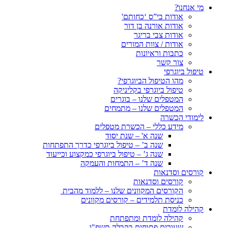
מי אנחנו?
אודות בי”ס ‘כחותם'
אודות אורנה בן דור
אודות צבי בריגר
אודות / צוות המורים
כתבות וראיונות
צור קשר
טיפול ביוגרפי
מהו הטיפול הביוגרפי?
טיפול ביוגרפי בקליניקה
המטפלים שלנו – בוגרים
המטפלים שלנו – מתמחים
לימודי הכשרה
מידע כללי – הכשרת מטפלים
שנה א' – שנת יסוד
שנה ב’ – טיפול ביוגרפי כדרך התפתחות
שנה ג’ – טיפול ביוגרפי כמקצוע וכייעוד
שנה ד’ – התמחות והעמקה
קורסים וסדנאות
קורסים וסדנאות
הקורסים המקוונים שלנו – ללמוד מהבית
כניסת תלמידים – קורסים מקוונים
קהילה לומדת
קהילה לומדת ומתפתחת
שעורים פתוחים בקבלה תשפ"ו