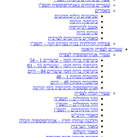
שעורים פתוחים באנתרופוסופיה תשפ"ו
מאמרים
שביעונים וגילים מכוננים
ביוגרפיה וקרמה
אשנב לביוגרפיה
שירים ברוח
מאמרים מתורגמים לערבית
פעילות קהילתית בבית בפרדס חנה – תשפ"ו
שעורים לצפייה והאזנה
שעורי אנתרופוסופיה לצפייה
ביוגרפיה ברוח הזמן – שיעורים 1 – 54
ביוגרפיה ברוח הזמן – שיעורים 55 – 83
ביוגרפיה ברוח הזמן שיעורים 84 – היום
מחשבות מנחות 1 – 48
מחשבות מנחות 49 – היום
אנתרופוסופיה וביוגרפיה בימי קורונה
שעורי קבלה לצפייה
זוהר מתחילים – תשפ"ה
זוהר מתחילים – תשפ"ו
זוהר מתקדמים – תשפ"ו
מאמרי הרב"ש
ותלכנה שתיהן יחדיו – אנתרופוסופיה וקבלה
מאמר הערבות
מאמר השלום