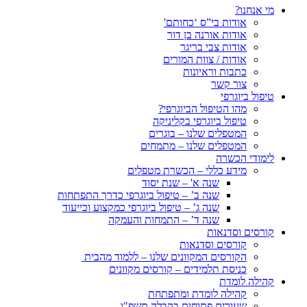
מי אנחנו?
אודות בי”ס ‘כחותם'
אודות אורנה בן דור
אודות צבי בריגר
אודות / צוות המורים
כתבות וראיונות
צור קשר
טיפול ביוגרפי
מהו הטיפול הביוגרפי?
טיפול ביוגרפי בקליניקה
המטפלים שלנו – בוגרים
המטפלים שלנו – מתמחים
לימודי הכשרה
מידע כללי – הכשרת מטפלים
שנה א' – שנת יסוד
שנה ב’ – טיפול ביוגרפי כדרך התפתחות
שנה ג’ – טיפול ביוגרפי כמקצוע וכייעוד
שנה ד’ – התמחות והעמקה
קורסים וסדנאות
קורסים וסדנאות
הקורסים המקוונים שלנו – ללמוד מהבית
כניסת תלמידים – קורסים מקוונים
קהילה לומדת
קהילה לומדת ומתפתחת
שעורים פתוחים בקבלה תשפ"ו