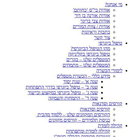
מי אנחנו?
אודות בי”ס ‘כחותם'
אודות אורנה בן דור
אודות צבי בריגר
אודות / צוות המורים
כתבות וראיונות
צור קשר
טיפול ביוגרפי
מהו הטיפול הביוגרפי?
טיפול ביוגרפי בקליניקה
המטפלים שלנו – בוגרים
המטפלים שלנו – מתמחים
לימודי הכשרה
מידע כללי – הכשרת מטפלים
שנה א' – שנת יסוד
שנה ב’ – טיפול ביוגרפי כדרך התפתחות
שנה ג’ – טיפול ביוגרפי כמקצוע וכייעוד
שנה ד’ – התמחות והעמקה
קורסים וסדנאות
קורסים וסדנאות
הקורסים המקוונים שלנו – ללמוד מהבית
כניסת תלמידים – קורסים מקוונים
קהילה לומדת
קהילה לומדת ומתפתחת
שעורים פתוחים בקבלה תשפ"ו