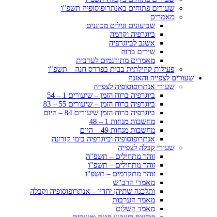
שעורים פתוחים באנתרופוסופיה תשפ"ו
מאמרים
שביעונים וגילים מכוננים
ביוגרפיה וקרמה
אשנב לביוגרפיה
שירים ברוח
מאמרים מתורגמים לערבית
פעילות קהילתית בבית בפרדס חנה – תשפ"ו
שעורים לצפייה והאזנה
שעורי אנתרופוסופיה לצפייה
ביוגרפיה ברוח הזמן – שיעורים 1 – 54
ביוגרפיה ברוח הזמן – שיעורים 55 – 83
ביוגרפיה ברוח הזמן שיעורים 84 – היום
מחשבות מנחות 1 – 48
מחשבות מנחות 49 – היום
אנתרופוסופיה וביוגרפיה בימי קורונה
שעורי קבלה לצפייה
זוהר מתחילים – תשפ"ה
זוהר מתחילים – תשפ"ו
זוהר מתקדמים – תשפ"ו
מאמרי הרב"ש
ותלכנה שתיהן יחדיו – אנתרופוסופיה וקבלה
מאמר הערבות
מאמר השלום