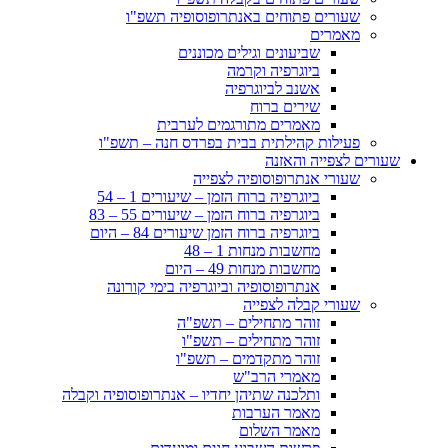
שעורים פתוחים באנתרופוסופיה תשפ"ו
מאמרים
שביעונים וגילים מכוננים
ביוגרפיה וקרמה
אשנב לביוגרפיה
שירים ברוח
מאמרים מתורגמים לערבית
פעילות קהילתית בבית בפרדס חנה – תשפ"ו
שעורים לצפייה והאזנה
שעורי אנתרופוסופיה לצפייה
ביוגרפיה ברוח הזמן – שיעורים 1 – 54
ביוגרפיה ברוח הזמן – שיעורים 55 – 83
ביוגרפיה ברוח הזמן שיעורים 84 – היום
מחשבות מנחות 1 – 48
מחשבות מנחות 49 – היום
אנתרופוסופיה וביוגרפיה בימי קורונה
שעורי קבלה לצפייה
זוהר מתחילים – תשפ"ה
זוהר מתחילים – תשפ"ו
זוהר מתקדמים – תשפ"ו
מאמרי הרב"ש
ותלכנה שתיהן יחדיו – אנתרופוסופיה וקבלה
מאמר הערבות
מאמר השלום