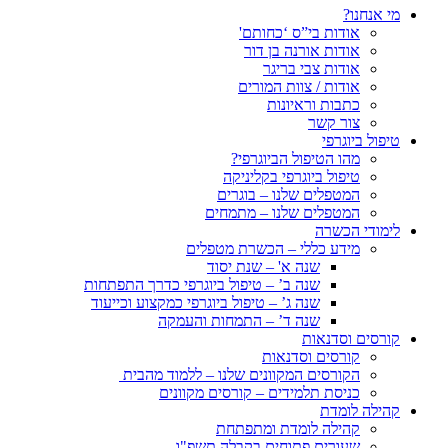
מי אנחנו?
אודות בי”ס ‘כחותם'
אודות אורנה בן דור
אודות צבי בריגר
אודות / צוות המורים
כתבות וראיונות
צור קשר
טיפול ביוגרפי
מהו הטיפול הביוגרפי?
טיפול ביוגרפי בקליניקה
המטפלים שלנו – בוגרים
המטפלים שלנו – מתמחים
לימודי הכשרה
מידע כללי – הכשרת מטפלים
שנה א' – שנת יסוד
שנה ב’ – טיפול ביוגרפי כדרך התפתחות
שנה ג’ – טיפול ביוגרפי כמקצוע וכייעוד
שנה ד’ – התמחות והעמקה
קורסים וסדנאות
קורסים וסדנאות
הקורסים המקוונים שלנו – ללמוד מהבית
כניסת תלמידים – קורסים מקוונים
קהילה לומדת
קהילה לומדת ומתפתחת
שעורים פתוחים בקבלה תשפ"ו