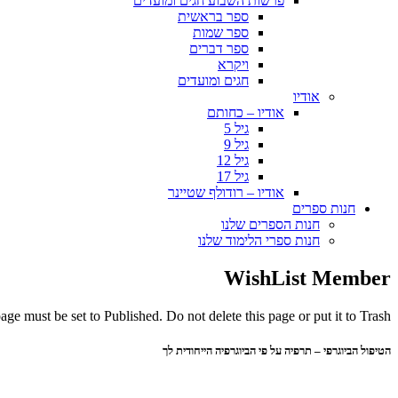
פרשות השבוע חגים ומועדים
ספר בראשית
ספר שמות
ספר דברים
ויקרא
חגים ומועדים
אודיו
אודיו – כחותם
גיל 5
גיל 9
גיל 12
גיל 17
אודיו – רודולף שטיינר
חנות ספרים
חנות הספרים שלנו
חנות ספרי הלימוד שלנו
WishList Member
ge must be set to Published. Do not delete this page or put it to Trash.
הטיפול הביוגרפי – תרפיה על פי הביוגרפיה הייחודית לך