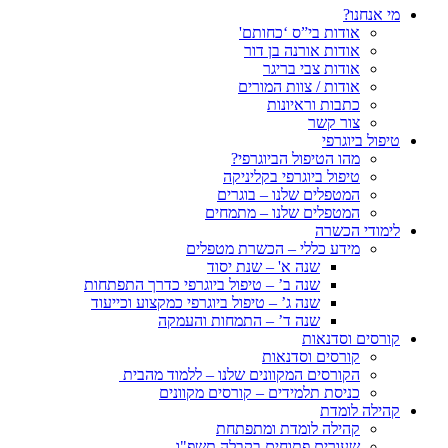
מי אנחנו?
אודות בי”ס ‘כחותם'
אודות אורנה בן דור
אודות צבי בריגר
אודות / צוות המורים
כתבות וראיונות
צור קשר
טיפול ביוגרפי
מהו הטיפול הביוגרפי?
טיפול ביוגרפי בקליניקה
המטפלים שלנו – בוגרים
המטפלים שלנו – מתמחים
לימודי הכשרה
מידע כללי – הכשרת מטפלים
שנה א' – שנת יסוד
שנה ב’ – טיפול ביוגרפי כדרך התפתחות
שנה ג’ – טיפול ביוגרפי כמקצוע וכייעוד
שנה ד’ – התמחות והעמקה
קורסים וסדנאות
קורסים וסדנאות
הקורסים המקוונים שלנו – ללמוד מהבית
כניסת תלמידים – קורסים מקוונים
קהילה לומדת
קהילה לומדת ומתפתחת
שעורים פתוחים בקבלה תשפ"ו