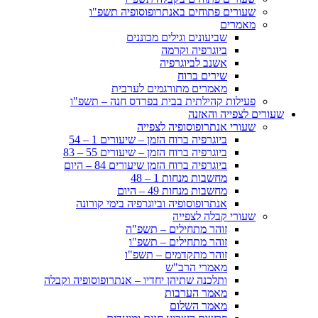
שעורים פתוחים באנתרופוסופיה תשפ"ו
מאמרים
שביעונים וגילים מכוננים
ביוגרפיה וקרמה
אשנב לביוגרפיה
שירים ברוח
מאמרים מתורגמים לערבית
פעילות קהילתית בבית בפרדס חנה – תשפ"ו
שעורים לצפייה והאזנה
שעורי אנתרופוסופיה לצפייה
ביוגרפיה ברוח הזמן – שיעורים 1 – 54
ביוגרפיה ברוח הזמן – שיעורים 55 – 83
ביוגרפיה ברוח הזמן שיעורים 84 – היום
מחשבות מנחות 1 – 48
מחשבות מנחות 49 – היום
אנתרופוסופיה וביוגרפיה בימי קורונה
שעורי קבלה לצפייה
זוהר מתחילים – תשפ"ה
זוהר מתחילים – תשפ"ו
זוהר מתקדמים – תשפ"ו
מאמרי הרב"ש
ותלכנה שתיהן יחדיו – אנתרופוסופיה וקבלה
מאמר הערבות
מאמר השלום