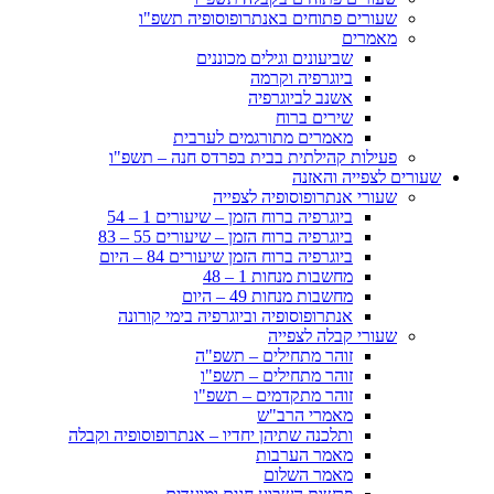
שעורים פתוחים באנתרופוסופיה תשפ"ו
מאמרים
שביעונים וגילים מכוננים
ביוגרפיה וקרמה
אשנב לביוגרפיה
שירים ברוח
מאמרים מתורגמים לערבית
פעילות קהילתית בבית בפרדס חנה – תשפ"ו
שעורים לצפייה והאזנה
שעורי אנתרופוסופיה לצפייה
ביוגרפיה ברוח הזמן – שיעורים 1 – 54
ביוגרפיה ברוח הזמן – שיעורים 55 – 83
ביוגרפיה ברוח הזמן שיעורים 84 – היום
מחשבות מנחות 1 – 48
מחשבות מנחות 49 – היום
אנתרופוסופיה וביוגרפיה בימי קורונה
שעורי קבלה לצפייה
זוהר מתחילים – תשפ"ה
זוהר מתחילים – תשפ"ו
זוהר מתקדמים – תשפ"ו
מאמרי הרב"ש
ותלכנה שתיהן יחדיו – אנתרופוסופיה וקבלה
מאמר הערבות
מאמר השלום