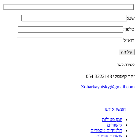
שם:
טלפון:
דוא"ל:
ליצירת קשר
זהר קיטסקי 054-3222148
Zoharkayatsky@gmail.com
חפשו אותנו
יומן פעילות
קישורים
תלמידים מספרים
שאלות נפוצות