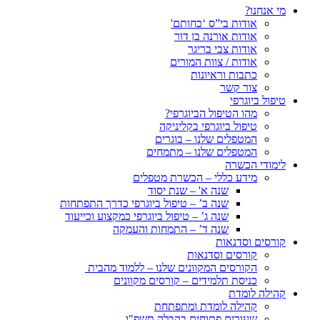
מי אנחנו?
אודות בי”ס ‘כחותם'
אודות אורנה בן דור
אודות צבי בריגר
אודות / צוות המורים
כתבות וראיונות
צור קשר
טיפול ביוגרפי
מהו הטיפול הביוגרפי?
טיפול ביוגרפי בקליניקה
המטפלים שלנו – בוגרים
המטפלים שלנו – מתמחים
לימודי הכשרה
מידע כללי – הכשרת מטפלים
שנה א' – שנת יסוד
שנה ב’ – טיפול ביוגרפי כדרך התפתחות
שנה ג’ – טיפול ביוגרפי כמקצוע וכייעוד
שנה ד’ – התמחות והעמקה
קורסים וסדנאות
קורסים וסדנאות
הקורסים המקוונים שלנו – ללמוד מהבית
כניסת תלמידים – קורסים מקוונים
קהילה לומדת
קהילה לומדת ומתפתחת
שעורים פתוחים בקבלה תשפ"ו