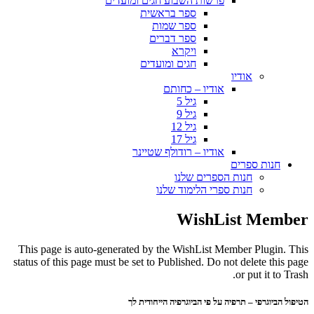
פרשות השבוע חגים ומועדים
ספר בראשית
ספר שמות
ספר דברים
ויקרא
חגים ומועדים
אודיו
אודיו – כחותם
גיל 5
גיל 9
גיל 12
גיל 17
אודיו – רודולף שטיינר
חנות ספרים
חנות הספרים שלנו
חנות ספרי הלימוד שלנו
WishList Member
This page is auto-generated by the WishList Member Plugin. This
status of this page must be set to Published. Do not delete this page
or put it to Trash.
הטיפול הביוגרפי – תרפיה על פי הביוגרפיה הייחודית לך