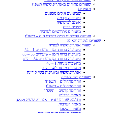
שעורים פתוחים באנתרופוסופיה תשפ"ו
מאמרים
שביעונים וגילים מכוננים
ביוגרפיה וקרמה
אשנב לביוגרפיה
שירים ברוח
מאמרים מתורגמים לערבית
פעילות קהילתית בבית בפרדס חנה – תשפ"ו
שעורים לצפייה והאזנה
שעורי אנתרופוסופיה לצפייה
ביוגרפיה ברוח הזמן – שיעורים 1 – 54
ביוגרפיה ברוח הזמן – שיעורים 55 – 83
ביוגרפיה ברוח הזמן שיעורים 84 – היום
מחשבות מנחות 1 – 48
מחשבות מנחות 49 – היום
אנתרופוסופיה וביוגרפיה בימי קורונה
שעורי קבלה לצפייה
זוהר מתחילים – תשפ"ה
זוהר מתחילים – תשפ"ו
זוהר מתקדמים – תשפ"ו
מאמרי הרב"ש
ותלכנה שתיהן יחדיו – אנתרופוסופיה וקבלה
מאמר הערבות
מאמר השלום