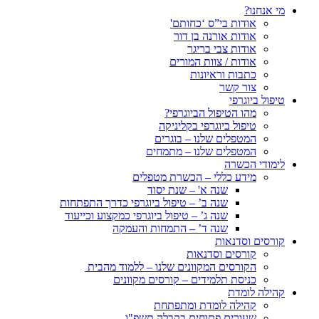
מי אנחנו?
אודות בי”ס ‘כחותם'
אודות אורנה בן דור
אודות צבי בריגר
אודות / צוות המורים
כתבות וראיונות
צור קשר
טיפול ביוגרפי
מהו הטיפול הביוגרפי?
טיפול ביוגרפי בקליניקה
המטפלים שלנו – בוגרים
המטפלים שלנו – מתמחים
לימודי הכשרה
מידע כללי – הכשרת מטפלים
שנה א' – שנת יסוד
שנה ב’ – טיפול ביוגרפי כדרך התפתחות
שנה ג’ – טיפול ביוגרפי כמקצוע וכייעוד
שנה ד’ – התמחות והעמקה
קורסים וסדנאות
קורסים וסדנאות
הקורסים המקוונים שלנו – ללמוד מהבית
כניסת תלמידים – קורסים מקוונים
קהילה לומדת
קהילה לומדת ומתפתחת
שעורים פתוחים בקבלה תשפ"ו