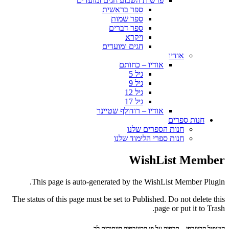
פרשות השבוע חגים ומועדים
ספר בראשית
ספר שמות
ספר דברים
ויקרא
חגים ומועדים
אודיו
אודיו – כחותם
גיל 5
גיל 9
גיל 12
גיל 17
אודיו – רודולף שטיינר
חנות ספרים
חנות הספרים שלנו
חנות ספרי הלימוד שלנו
WishList Member
This page is auto-generated by the WishList Member Plugin.
The status of this page must be set to Published. Do not delete this
page or put it to Trash.
הטיפול הביוגרפי – תרפיה על פי הביוגרפיה הייחודית לך