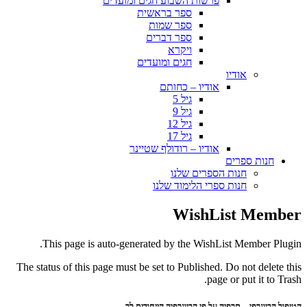
פרשות השבוע חגים ומועדים
ספר בראשית
ספר שמות
ספר דברים
ויקרא
חגים ומועדים
אודיו
אודיו – כחותם
גיל 5
גיל 9
גיל 12
גיל 17
אודיו – רודולף שטיינר
חנות ספרים
חנות הספרים שלנו
חנות ספרי הלימוד שלנו
WishList Member
This page is auto-generated by the WishList Member Plugin.
The status of this page must be set to Published. Do not delete this
page or put it to Trash.
הטיפול הביוגרפי – תרפיה על פי הביוגרפיה הייחודית לך