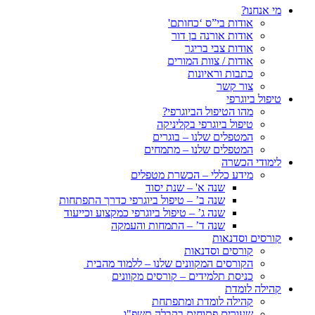
מי אנחנו?
אודות בי”ס ‘כחותם'
אודות אורנה בן דור
אודות צבי בריגר
אודות / צוות המורים
כתבות וראיונות
צור קשר
טיפול ביוגרפי
מהו הטיפול הביוגרפי?
טיפול ביוגרפי בקליניקה
המטפלים שלנו – בוגרים
המטפלים שלנו – מתמחים
לימודי הכשרה
מידע כללי – הכשרת מטפלים
שנה א' – שנת יסוד
שנה ב’ – טיפול ביוגרפי כדרך התפתחות
שנה ג’ – טיפול ביוגרפי כמקצוע וכייעוד
שנה ד’ – התמחות והעמקה
קורסים וסדנאות
קורסים וסדנאות
הקורסים המקוונים שלנו – ללמוד מהבית
כניסת תלמידים – קורסים מקוונים
קהילה לומדת
קהילה לומדת ומתפתחת
שעורים פתוחים בקבלה תשפ"ו