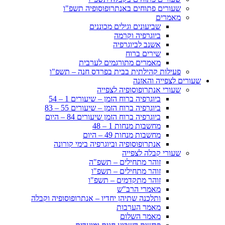
שעורים פתוחים באנתרופוסופיה תשפ"ו
מאמרים
שביעונים וגילים מכוננים
ביוגרפיה וקרמה
אשנב לביוגרפיה
שירים ברוח
מאמרים מתורגמים לערבית
פעילות קהילתית בבית בפרדס חנה – תשפ"ו
שעורים לצפייה והאזנה
שעורי אנתרופוסופיה לצפייה
ביוגרפיה ברוח הזמן – שיעורים 1 – 54
ביוגרפיה ברוח הזמן – שיעורים 55 – 83
ביוגרפיה ברוח הזמן שיעורים 84 – היום
מחשבות מנחות 1 – 48
מחשבות מנחות 49 – היום
אנתרופוסופיה וביוגרפיה בימי קורונה
שעורי קבלה לצפייה
זוהר מתחילים – תשפ"ה
זוהר מתחילים – תשפ"ו
זוהר מתקדמים – תשפ"ו
מאמרי הרב"ש
ותלכנה שתיהן יחדיו – אנתרופוסופיה וקבלה
מאמר הערבות
מאמר השלום