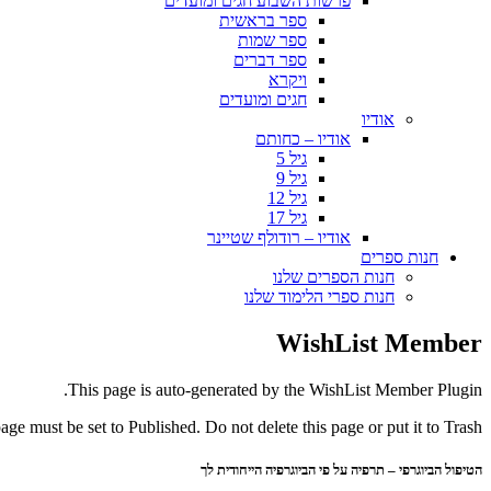
פרשות השבוע חגים ומועדים
ספר בראשית
ספר שמות
ספר דברים
ויקרא
חגים ומועדים
אודיו
אודיו – כחותם
גיל 5
גיל 9
גיל 12
גיל 17
אודיו – רודולף שטיינר
חנות ספרים
חנות הספרים שלנו
חנות ספרי הלימוד שלנו
WishList Member
This page is auto-generated by the WishList Member Plugin.
page must be set to Published. Do not delete this page or put it to Trash.
הטיפול הביוגרפי – תרפיה על פי הביוגרפיה הייחודית לך