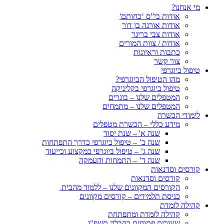
מי אנחנו?
אודות בי”ס ‘כחותם'
אודות אורנה בן דור
אודות צבי בריגר
אודות / צוות המורים
כתבות וראיונות
צור קשר
טיפול ביוגרפי
מהו הטיפול הביוגרפי?
טיפול ביוגרפי בקליניקה
המטפלים שלנו – בוגרים
המטפלים שלנו – מתמחים
לימודי הכשרה
מידע כללי – הכשרת מטפלים
שנה א' – שנת יסוד
שנה ב’ – טיפול ביוגרפי כדרך התפתחות
שנה ג’ – טיפול ביוגרפי כמקצוע וכייעוד
שנה ד’ – התמחות והעמקה
קורסים וסדנאות
קורסים וסדנאות
הקורסים המקוונים שלנו – ללמוד מהבית
כניסת תלמידים – קורסים מקוונים
קהילה לומדת
קהילה לומדת ומתפתחת
שעורים פתוחים בקבלה תשפ"ו