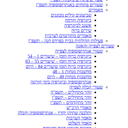
שעורים פתוחים באנתרופוסופיה תשפ"ו
מאמרים
שביעונים וגילים מכוננים
ביוגרפיה וקרמה
אשנב לביוגרפיה
שירים ברוח
מאמרים מתורגמים לערבית
פעילות קהילתית בבית בפרדס חנה – תשפ"ו
שעורים לצפייה והאזנה
שעורי אנתרופוסופיה לצפייה
ביוגרפיה ברוח הזמן – שיעורים 1 – 54
ביוגרפיה ברוח הזמן – שיעורים 55 – 83
ביוגרפיה ברוח הזמן שיעורים 84 – היום
מחשבות מנחות 1 – 48
מחשבות מנחות 49 – היום
אנתרופוסופיה וביוגרפיה בימי קורונה
שעורי קבלה לצפייה
זוהר מתחילים – תשפ"ה
זוהר מתחילים – תשפ"ו
זוהר מתקדמים – תשפ"ו
מאמרי הרב"ש
ותלכנה שתיהן יחדיו – אנתרופוסופיה וקבלה
מאמר הערבות
מאמר השלום