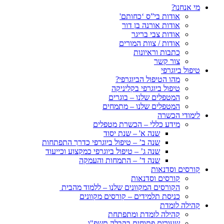
מי אנחנו?
אודות בי”ס ‘כחותם'
אודות אורנה בן דור
אודות צבי בריגר
אודות / צוות המורים
כתבות וראיונות
צור קשר
טיפול ביוגרפי
מהו הטיפול הביוגרפי?
טיפול ביוגרפי בקליניקה
המטפלים שלנו – בוגרים
המטפלים שלנו – מתמחים
לימודי הכשרה
מידע כללי – הכשרת מטפלים
שנה א' – שנת יסוד
שנה ב’ – טיפול ביוגרפי כדרך התפתחות
שנה ג’ – טיפול ביוגרפי כמקצוע וכייעוד
שנה ד’ – התמחות והעמקה
קורסים וסדנאות
קורסים וסדנאות
הקורסים המקוונים שלנו – ללמוד מהבית
כניסת תלמידים – קורסים מקוונים
קהילה לומדת
קהילה לומדת ומתפתחת
שעורים פתוחים בקבלה תשפ"ו