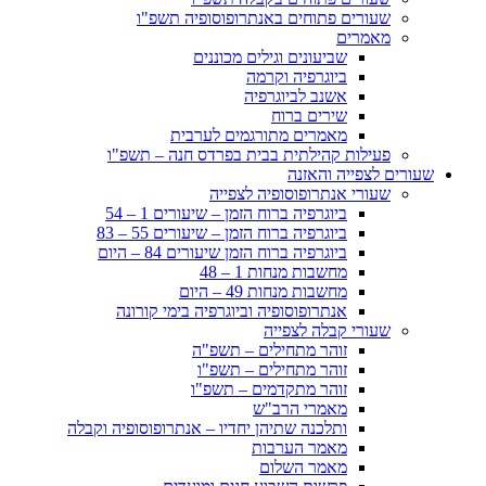
שעורים פתוחים באנתרופוסופיה תשפ"ו
מאמרים
שביעונים וגילים מכוננים
ביוגרפיה וקרמה
אשנב לביוגרפיה
שירים ברוח
מאמרים מתורגמים לערבית
פעילות קהילתית בבית בפרדס חנה – תשפ"ו
שעורים לצפייה והאזנה
שעורי אנתרופוסופיה לצפייה
ביוגרפיה ברוח הזמן – שיעורים 1 – 54
ביוגרפיה ברוח הזמן – שיעורים 55 – 83
ביוגרפיה ברוח הזמן שיעורים 84 – היום
מחשבות מנחות 1 – 48
מחשבות מנחות 49 – היום
אנתרופוסופיה וביוגרפיה בימי קורונה
שעורי קבלה לצפייה
זוהר מתחילים – תשפ"ה
זוהר מתחילים – תשפ"ו
זוהר מתקדמים – תשפ"ו
מאמרי הרב"ש
ותלכנה שתיהן יחדיו – אנתרופוסופיה וקבלה
מאמר הערבות
מאמר השלום