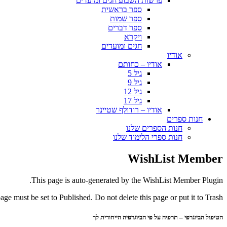
פרשות השבוע חגים ומועדים
ספר בראשית
ספר שמות
ספר דברים
ויקרא
חגים ומועדים
אודיו
אודיו – כחותם
גיל 5
גיל 9
גיל 12
גיל 17
אודיו – רודולף שטיינר
חנות ספרים
חנות הספרים שלנו
חנות ספרי הלימוד שלנו
WishList Member
This page is auto-generated by the WishList Member Plugin.
page must be set to Published. Do not delete this page or put it to Trash.
הטיפול הביוגרפי – תרפיה על פי הביוגרפיה הייחודית לך