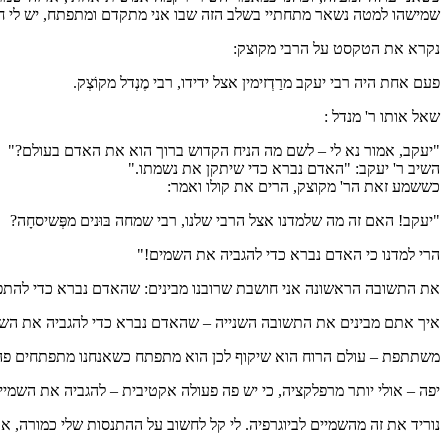
שמישהו למטה נשאר מתחתיי בשלב הזה שבו אני מתקדם ומתפתח, יש לי חוב
נקרא את הטקסט על הרבי מקוצק:
פעם אחת היה רבי יעקב מרַדְזימין אצל ידידו, רבי מֶנְדל מקוֹצְק.
שאל אותו ר' מנדל :
"יעקב, אמור נא לי – לשם מה הניח הקדוש ברוך הוא את האדם בעולם?"
השיב ר' יעקב: "האדם נברא כדי שיתקן את נשמתו."
כששמע זאת הר' מקוצק, הרים את קולו ואמר:
"יעקב! האם זה מה שלמדנו אצל הרבי שלנו, רבי שמחה בּוּנים מפְּשיסחָה?
הרי למדנו כי האדם נברא כדי להגביה את השמים!"
את התשובה הראשונה אני חושבת שרובנו מבינים: שהאדם נברא כדי להת
איך אתם מבינים את התשובה השנייה – שהאדם נברא כדי להגביה את השמ
משתתפת – עולם הרוח הוא שיקוף לכן הוא מתפתח כשאנחנו מתפתחים פה. 
יפה – אולי יותר מרפלקציה, כי יש פה פעולה אקטיבית – להגביה את השמיי
נוריד את זה מהשמיים לביוגרפיה. לי קל לחשוב על ההתנסות שלי כמורה, א