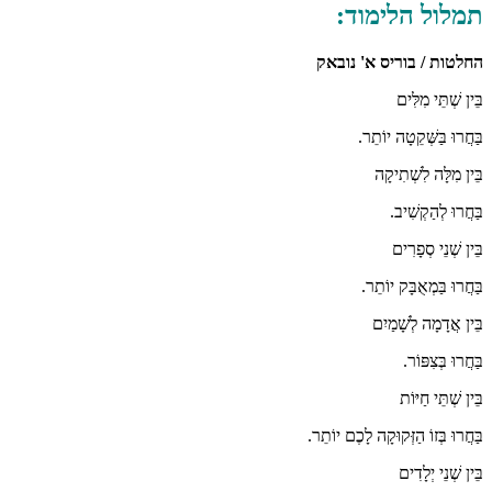
תמלול הלימוד:
החלטות / בוריס א' נובאק
בֵּין שְׁתֵּי מִלִּים
בַּחֲרוּ בַּשְּׁקֵטָה יוֹתֵר.
בֵּין מִלָּה לִשְׁתִיקָה
בַּחֲרוּ לְהַקְשִׁיב.
בֵּין שְׁנֵי סְפָרִים
בַּחֲרוּ בַּמְאֻבָּק יוֹתֵר.
בֵּין אֲדָמָה לְשָׁמַיִם
בַּחֲרוּ בְּצִפּוֹר.
בֵּין שְׁתֵּי חַיּוֹת
בַּחֲרוּ בְּזוֹ הַזְּקוּקָה לָכֶם יוֹתֵר.
בֵּין שְׁנֵי יְלָדִים