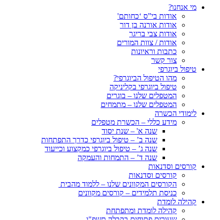
מי אנחנו?
אודות בי”ס ‘כחותם'
אודות אורנה בן דור
אודות צבי בריגר
אודות / צוות המורים
כתבות וראיונות
צור קשר
טיפול ביוגרפי
מהו הטיפול הביוגרפי?
טיפול ביוגרפי בקליניקה
המטפלים שלנו – בוגרים
המטפלים שלנו – מתמחים
לימודי הכשרה
מידע כללי – הכשרת מטפלים
שנה א' – שנת יסוד
שנה ב’ – טיפול ביוגרפי כדרך התפתחות
שנה ג’ – טיפול ביוגרפי כמקצוע וכייעוד
שנה ד’ – התמחות והעמקה
קורסים וסדנאות
קורסים וסדנאות
הקורסים המקוונים שלנו – ללמוד מהבית
כניסת תלמידים – קורסים מקוונים
קהילה לומדת
קהילה לומדת ומתפתחת
שעורים פתוחים בקבלה תשפ"ו