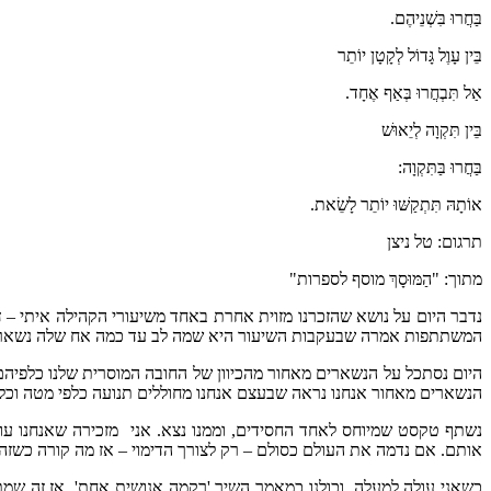
בַּחֲרוּ בִּשְׁנֵיהֶם.
בֵּין עָוֶל גָּדוֹל לְקָטָן יוֹתֵר
אַל תִּבְחֲרוּ בְּאַף אֶחָד.
בֵּין תִּקְוָה לְיֵאוּשׁ
בַּחֲרוּ בַּתִּקְוָה:
אוֹתָהּ תִּתְקַשּׁוּ יוֹתֵר לָשֵׂאת.
תרגום: טל ניצן
מתוך: "הַמּוּסָךְ מוסף לספרות"
נדבר היום על נושא שהזכרנו מזוית אחרת באחד משיעורי הקהילה איתי – 
המשתתפות אמרה שבעקבות השיעור היא שמה לב עד כמה אח שלה נשאר מא
היום נסתכל על הנשארים מאחור מהכיוון של החובה המוסרית שלנו כלפיהם.
הנשארים מאחור אנחנו נראה שבעצם אנחנו מחוללים תנועה כלפי מטה וכל
נשתף טקסט שמיוחס לאחד החסידים, וממנו נצא. אני מזכירה שאנחנו עו
אותם. אם נדמה את העולם כסולם – רק לצורך הדימוי – אז מה קורה כשזה
כשאני עולה למעלה, וכולנו כמאמר השיר 'רקמה אנושית אחת', אז זה שמ