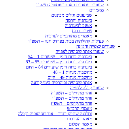
שעורים פתוחים באנתרופוסופיה תשפ"ו
מאמרים
שביעונים וגילים מכוננים
ביוגרפיה וקרמה
אשנב לביוגרפיה
שירים ברוח
מאמרים מתורגמים לערבית
פעילות קהילתית בבית בפרדס חנה – תשפ"ו
שעורים לצפייה והאזנה
שעורי אנתרופוסופיה לצפייה
ביוגרפיה ברוח הזמן – שיעורים 1 – 54
ביוגרפיה ברוח הזמן – שיעורים 55 – 83
ביוגרפיה ברוח הזמן שיעורים 84 – היום
מחשבות מנחות 1 – 48
מחשבות מנחות 49 – היום
אנתרופוסופיה וביוגרפיה בימי קורונה
שעורי קבלה לצפייה
זוהר מתחילים – תשפ"ה
זוהר מתחילים – תשפ"ו
זוהר מתקדמים – תשפ"ו
מאמרי הרב"ש
ותלכנה שתיהן יחדיו – אנתרופוסופיה וקבלה
מאמר הערבות
מאמר השלום