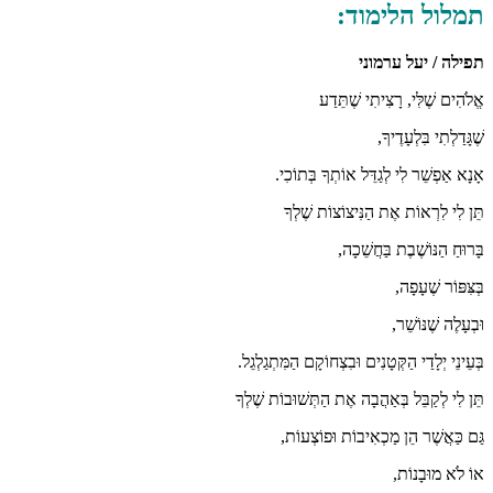
תמלול הלימוד:
תפילה / יעל ערמוני
אֱלֹהִים שֶׁלִּי, רָצִיתִי שֶׁתֵּדַע
שֶׁגָּדַלְתִי בִּלְעָדֶיךָ,
אָנָא אַפְשֵׁר לִי לְגַדֵּל אוֹתְךָ בְּתוֹכִי.
תֵּן לִי לִרְאוֹת אֶת הַנִּיצוֹצוֹת שֶׁלְךָ
בָּרוּחַ הַנּוֹשֶׁבֶת בַּחֲשֵׁכָה,
בְּצִּפּוֹר שֶׁעָפָה,
וּבְעָלֶה שֶׁנּוֹשֵׁר,
בְּעֵינֵי יְלָדַי הַקְּטָנִים וּבִצְחוֹקָם הַמִּתְגַלְגֵל.
תֵּן לִי לְקַבֵּל בְּאַהֲבָה אֶת הַתְּשׁוּבוֹת שֶׁלְךָ
גַּם כַּאֲשֶׁר הֵן מַכְאִיבוֹת וּפוֹצְעוֹת,
אוֹ לֹא מוּבָנוֹת,