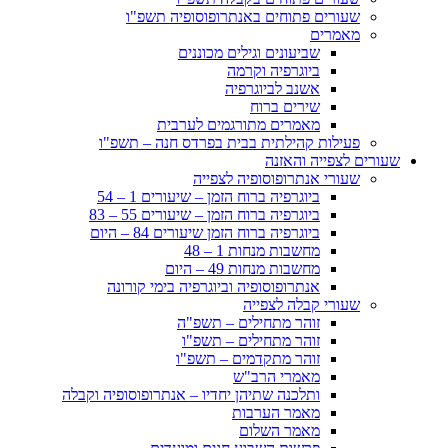
שעורים פתוחים באנתרופוסופיה תשפ"ו
מאמרים
שביעונים וגילים מכוננים
ביוגרפיה וקרמה
אשנב לביוגרפיה
שירים ברוח
מאמרים מתורגמים לערבית
פעילות קהילתית בבית בפרדס חנה – תשפ"ו
שעורים לצפייה והאזנה
שעורי אנתרופוסופיה לצפייה
ביוגרפיה ברוח הזמן – שיעורים 1 – 54
ביוגרפיה ברוח הזמן – שיעורים 55 – 83
ביוגרפיה ברוח הזמן שיעורים 84 – היום
מחשבות מנחות 1 – 48
מחשבות מנחות 49 – היום
אנתרופוסופיה וביוגרפיה בימי קורונה
שעורי קבלה לצפייה
זוהר מתחילים – תשפ"ה
זוהר מתחילים – תשפ"ו
זוהר מתקדמים – תשפ"ו
מאמרי הרב"ש
ותלכנה שתיהן יחדיו – אנתרופוסופיה וקבלה
מאמר הערבות
מאמר השלום