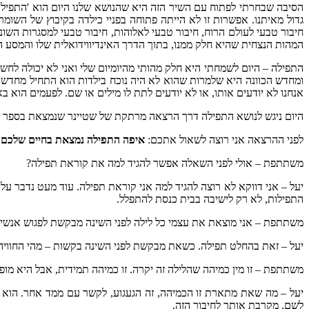
הסיבה שבחרתי לפתוח עם השיר הזה היא שהנושא שלנו היום הוא 'התפילה
גדול מאיתנו. אפשרות זו לא הייתה פתוחה בפניי כילדה בקיבוץ של השו
חיבור טבעי לעולם הרוח, חיבור טבעי לאלוהות, חיבור טבעי למסגרות השו
המהות הנצחית שהיא חלק ממנו, בתוך הדרך האינדיווידואלית שלו והמסע הביו
התפילה – היום לשמחתי היא חלק מהותי מהיומיום שלי ואני לא יכולה ל
ומחדש הכוונה היא שלמרות שהוא לא היה נוכח בילדות הוא התחיל מחדש במ
אנחנו לא יודעים אותו, או לא יודעים לתת לו מילים או שם. לפעמים הוא בא 
היום ניגש לנושא התפילה דרך הרצאה מרתקת של שטיינר שנמצאת בספר 'מ
לפני ההרצאה אני רוצה לשאול אתכם:
איפה התפילה נמצאת בחיים שלכם
משתתפת – אולי לפני השאלה אפשר להגיד למה את קוראת תפילה?
יעל – אני דווקא לא רוצה להגיד למה אני קוראת תפילה. עוד מעט נדבר על 
התפילות, לא רק לישיבה בבית כנסת להתפלל.
משתתפת – אני מוצאת את עצמי כל לילה לפני השינה מבקשת לפגוש אנשים 
יעל – זאת בהחלט תפילה. כשאת מבקשת לפני השינה בקשות – מהי החוויה
משתתפת – זו מין כמיהה שהלילה זה יקרה. זו כמיהה תמידית, אבל היא מופי
יעל – מה שאת מתארת זו הכמיהה, זה הגעגוע, לקשר עם ממד אחר. הוא נמ
לשם. מקרבת אותך לחיבור הזה.