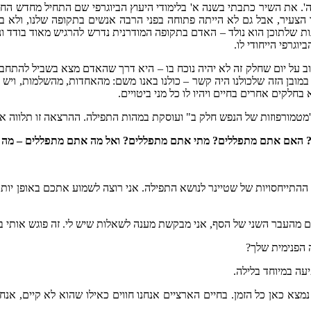
'. את השיר כתבתי בשנה א' בלימודי היעוץ הביוגרפי שם התחיל מחדש החי
מר הצעיר, אבל גם לא הייתה פתוחה בפני הרבה אנשים בתקופה שלנו, ולא 
נות שלתוכן הוא נולד – האדם בתקופה המודרנית נדרש להרגיש מאוד בודד ו
גרפי הייחודי לו.
חשוב על יום שחלק זה לא יהיה נוכח בו – היא דרך שהאדם מצא בשביל להת
ובן הזה שלכולנו היה קשר – כולנו באנו משם: מהאחדות, מהשלמות, ויש ב
בחלקים אחרים בחיים ויהיו לו כל מני ביטויים.
טמורפוזות של הנפש חלק ב" ועוסקת במהות התפילה. ההרצאה זו תלווה או
? האם אתם מתפללים? מתי אתם מתפללים? ואל מה אתם מתפללים – מה
ההתייחסויות של שטיינר לנושא התפילה. אני רוצה לשמוע אתכם באופן יותר 
מהעבר השני של הסף, אני מבקשת מענה לשאלות שיש לי. זה פוגש אותי בל
 הפנימית שלך?
עה במיוחד בלילה.
צא כאן כל הזמן. בחיים הארציים אנחנו חווים כאילו שהוא לא קיים, אנ