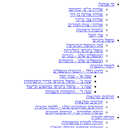
מי אנחנו?
אודות בי”ס ‘כחותם'
אודות אורנה בן דור
אודות צבי בריגר
אודות / צוות המורים
כתבות וראיונות
צור קשר
טיפול ביוגרפי
מהו הטיפול הביוגרפי?
טיפול ביוגרפי בקליניקה
המטפלים שלנו – בוגרים
המטפלים שלנו – מתמחים
לימודי הכשרה
מידע כללי – הכשרת מטפלים
שנה א' – שנת יסוד
שנה ב’ – טיפול ביוגרפי כדרך התפתחות
שנה ג’ – טיפול ביוגרפי כמקצוע וכייעוד
שנה ד’ – התמחות והעמקה
קורסים וסדנאות
קורסים וסדנאות
הקורסים המקוונים שלנו – ללמוד מהבית
כניסת תלמידים – קורסים מקוונים
קהילה לומדת
קהילה לומדת ומתפתחת
שעורים פתוחים בקבלה תשפ"ו