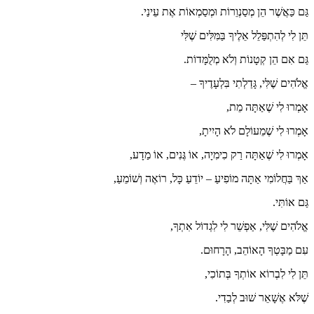
גַּם כַּאֲשֶׁר הֵן מְסַנְוֵרוֹת וּמְסַמְאוֹת אֶת עֵינַי.
תֵּן לִי לְהִתְפַּלֵל אֵלֶיךָ בַּמִּלִּים שֶׁלִּי
גַּם אִם הֵן קְטָנוֹת וְלֹא מְלֻמָּדוֹת.
אֱלֹהִים שֶׁלִּי, גָּדַלְתִי בִּלְעָדֶיךָ –
אָמְרוּ לִי שֶׁאַתָּה מֵת,
אָמְרוּ לִי שֶׁמֵעוֹלָם לֹא הָיִיתָ,
אָמְרוּ לִי שֶׁאַתָּה רַק כִימִיָה, אוֹ גֶּנִים, אוֹ מַדָע,
אַךְ בַּחֲלוֹמִי אַתָּה מוֹפִיעַ – יוֹדֵעַ כָּל, רוֹאֶה וְשׁוֹמֵעַ,
גַּם אוֹתִּי.
אֱלֹהִים שֶׁלִּי, אַפְשֵׁר לִי לִגְדוֹל אִתְךָ,
עִם מַבָּטְךָ הָאוֹהֵב, הָרָחוּם.
תֵּן לִי לִבְרוֹא אוֹתְךָ בְּתוֹכִי,
שֶׁלֹּא אֶשָׁאֵר שׁוּב לְבַדִי.