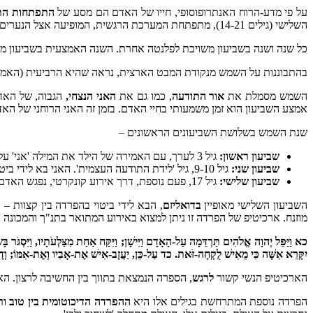
על פי מדע-הרוח האנתרופוסופי, חייו של האדם הם מסע של
התפתחות הת
השלישי (גילים 14-21), מתפתחת המערכת הרגשית, המופיעה אצל הנערים והנערות במלוא עוצמתה. בטרמינולוגיה האנתרופוסופית מערכת רגשית זו מכונה בשם: גוף הנפש, או
כל שנה ושנה בשביעון משויכת לפלנטה אחרת. השנה האמצעית בשביעון מ
בהתבוננות על השמש מנקודת המבט הארצית, נראה שהיא הרביעית (האמצ
השמש מסמלת את
אור התודעה
, כמו גם את
האני הנצחי,
הגבוה, של האדם
אמצע השביעון הוא זמן משמעותי בחיי האדם. בזמן זה האני הרוחני של האד
שנת השמש בשלושת השביעונים הראשונים –
שביעון ראשון:
גיל 3 לערך, עם האמירה של הילד את המילה 'אני' על עצמו, והתפיסה הראשונית ביותר שלו את עצמו כאני נפרד.
שביעון שני:
גיל 9-10, גיל 'לידת התודעה העצמית'. האני בא לידי ביטוי דרך המפגש של הילד עם תחושת הבדידות והלבדיות
שביעון שלישי:
גיל 17, פעם נוספת, דרך אירוע קונקרטי, נפגש האדם עם 'חווית שמש'. מפגש זה מתרחש בתקופת סיום תהליך הצמיחה לערך, עם השלמתה של ההשתנות הגופנית.
השביעון השלישי מאופיין
בדואליזם
, הבא לידי ביטוי בהפרדה בין קצוות –
ה
מוזנח. ארכיטיפ של הפרדה זו ניתן למצוא באירוע המתואר בתנ"ך והמכונה '
כא וַיַּפֵּל יְהוָה אֱלֹהִים תַּרְדֵּמָה עַל-הָאָדָם וַיִּישָׁן; וַיִּקַּח אַחַת מִצַּלְעֹתָיו, וַיִּסְג
יִקָּרֵא אִשָּׁה כִּי מֵאִישׁ לֻקְחָה-זֹּאת. כד עַל-כֵּן, יַעֲזָב-אִישׁ אֶת-אָבִיו וְאֶת-אִמּוֹ; וְדָבַ
הארכיטיפ הנשי קשור
לרגש
, הספרה הנמצאת בתווך בין החשיבה לרצון. הא
הפרדה נוספת המתרחשת בגילים אלו היא
ההפרדה הדיכוטומית בין טוב ור