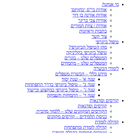
מי אנחנו?
אודות בי”ס ‘כחותם'
אודות אורנה בן דור
אודות צבי בריגר
אודות / צוות המורים
כתבות וראיונות
צור קשר
טיפול ביוגרפי
מהו הטיפול הביוגרפי?
טיפול ביוגרפי בקליניקה
המטפלים שלנו – בוגרים
המטפלים שלנו – מתמחים
לימודי הכשרה
מידע כללי – הכשרת מטפלים
שנה א' – שנת יסוד
שנה ב’ – טיפול ביוגרפי כדרך התפתחות
שנה ג’ – טיפול ביוגרפי כמקצוע וכייעוד
שנה ד’ – התמחות והעמקה
קורסים וסדנאות
קורסים וסדנאות
הקורסים המקוונים שלנו – ללמוד מהבית
כניסת תלמידים – קורסים מקוונים
קהילה לומדת
קהילה לומדת ומתפתחת
שעורים פתוחים בקבלה תשפ"ו