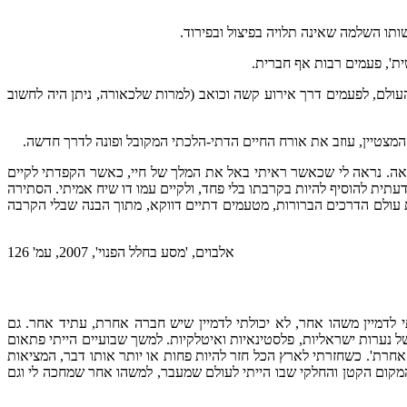
 ועל העולם, לפעמים דרך אירוע קשה וכואב (למרות שלכאורה, ניתן היה לחשוב
ה המצטיין, עוזב את אורח החיים הדתי-הלכתי המקובל ופונה לדרך חדשה.
ה. נראה לי שכאשר ראיתי באל את המלך של חיי, כאשר הקפדתי לקיים
דעתית להוסיף להיות בקרבתו בלי פחד, ולקיים עמו דו שיח אמיתי. הסתירה
ת עולם הדרכים הברורות, מטעמים דתיים דווקא, מתוך הבנה שבלי הקרבה
אלבוים, 'מסע בחלל הפנוי', 2007, עמ' 126
רציתי למות. לא יכולתי לדמיין משהו אחר, לא יכולתי לדמיין שיש חברה אחרת, עתיד אחר. גם
תוך החוץ ולא מתוך הפנים. בגיל 17 וחצי נבחרתי לנסוע למשלחת בחו"ל של נערות ישראליות, פלסטינאיות ואיטלקיות. למשך שבועיים הייתי פתאום
אחרת'. כשחזרתי לארץ הכל חזר להיות פחות או יותר אותו דבר, המציאות
ני הגבוה בתוך ישותי, ואפשר לי הצצה מתוך המקום הקטן והחלקי שבו הייתי לעולם שמעבר, למשהו אחר שמחכה לי וגם