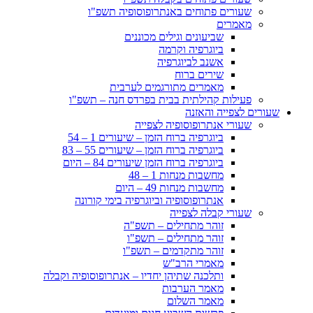
שעורים פתוחים באנתרופוסופיה תשפ"ו
מאמרים
שביעונים וגילים מכוננים
ביוגרפיה וקרמה
אשנב לביוגרפיה
שירים ברוח
מאמרים מתורגמים לערבית
פעילות קהילתית בבית בפרדס חנה – תשפ"ו
שעורים לצפייה והאזנה
שעורי אנתרופוסופיה לצפייה
ביוגרפיה ברוח הזמן – שיעורים 1 – 54
ביוגרפיה ברוח הזמן – שיעורים 55 – 83
ביוגרפיה ברוח הזמן שיעורים 84 – היום
מחשבות מנחות 1 – 48
מחשבות מנחות 49 – היום
אנתרופוסופיה וביוגרפיה בימי קורונה
שעורי קבלה לצפייה
זוהר מתחילים – תשפ"ה
זוהר מתחילים – תשפ"ו
זוהר מתקדמים – תשפ"ו
מאמרי הרב"ש
ותלכנה שתיהן יחדיו – אנתרופוסופיה וקבלה
מאמר הערבות
מאמר השלום