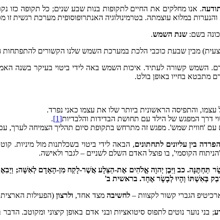
ודעה
. אנו מחלקים את החיים לתקופות בנות שבע שנים; כל תקופה כזו נקרא
כונה בשם:
שנת השמש
.
עית) מבין שבעת כוכבי הלכת במערכת השמש שלנו הקשורים להתפתחות הא
. השמש קשורה לעתיד. איכות השמש באה לידי ביטוי בעיקר בשנה האמצע
ם מתבטא בחייו באופן בולט.
.
[1]
פרדה בין עליונים לתחתונים
, הבאה לידי ביטוי בשכלתנות מול מיניות. ק
הניתוח הקוסמי', בו פוצל האדם השלם לשניים – לגבר ולאישה.
ֹּר בָּשָׂר תַּחְתֶּנָּה. כב וַיִּבֶן יְהוָה אֱלֹהִים אֶת-הַצֵּלָע אֲשֶׁר-לָקַח מִן-הָאָדָם לְאִשָּׁה; ו
ק בְּאִשְׁתּוֹ וְהָיוּ לְבָשָׂר אֶחָד.
בראשית ב'
רכיטיפ הגברי קשור לקצוות –
לחשיבה
מצד אחד,
ולרצון
(הפעילות הארצית ב
ע
; בני נוער נוטים לתפוס סיטואציות ובני אדם באופן קיצוני ומקוטב. הדבר 