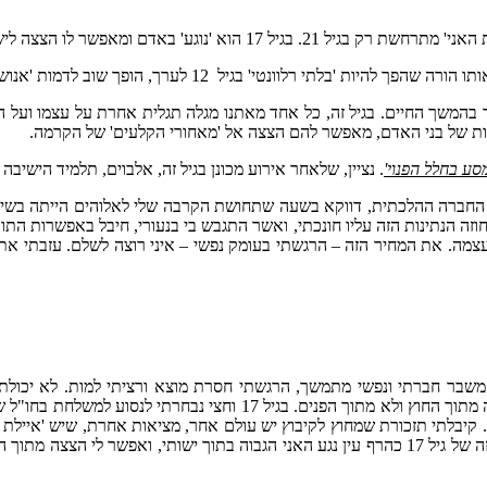
צצה לישותו השלמה שאינה תלויה בפיצול ובפירוד.
 יותר ויותר בהמשך החיים. בגיל זה, כל אחד מאתנו מגלה תגלית אחרת על עצמו
ונות של בני האדם, מאפשר להם הצצה אל 'מאחורי הקלעים' של הקרמה.
סע בחלל הפנוי'
. נציין, שלאחר אירוע מכונן בגיל זה, אלבוים, תלמיד הישיב
ת החברה ההלכתית, דווקא בשעה שתחושת הקרבה שלי לאלוהים הייתה בשיא
וזה הנתינות הזה עליו חונכתי, ואשר התגבש בי בנעורי, חיבל באפשרות התו
עצמה. את המחיר הזה – הרגשתי בעומק נפשי – איני רוצה לשלם. עזבתי א
אוד סגורה ומצומצמת. בגיל 17 הייתי בשיאו של משבר חברתי ונפשי מתמשך, הרגשתי חסרת מוצא ו
ההסתכלות שלי על עצמי והגדרת הזהות שלי (כפי שמתאים בגיל הזה) נבעה מ
. קיבלתי תזכורת שמחוץ לקיבוץ יש עולם אחר, מציאות אחרת, שיש 'איילת 
לא השתנתה והתקופה הקשה נמשכה עד סיום התיכון. עם זאת, באירוע הזה של גיל 17 כהרף עין נגע הא