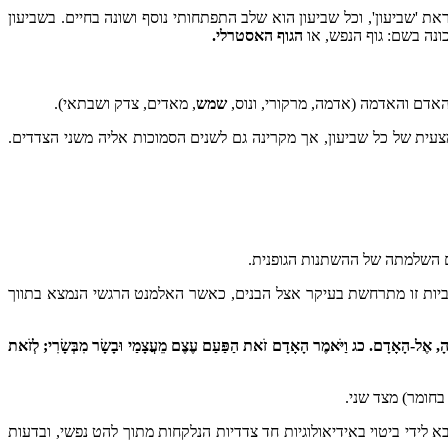
ת 'שביעון', וכל שביעון הוא שלב התפתחותי נוסף ושונה בחיים. בשביעון
הגוף האסטרלי.
דם והאדמה (אדמה, מרקורי, ונוס,
שמש
, מאדים, צדק ושבתאי).
ית של כל שביעון, אך מקרינה גם לשנים הסמוכות אליה משני הצדדים.
וטביות זו מתרחשת בעיקר אצל הבנים, כאשר האלמנט הרגשי הנמצא בתווך
ַיְבִאֶהָ, אֶל-הָאָדָם. כג וַיֹּאמֶר הָאָדָם זֹאת הַפַּעַם עֶצֶם מֵעֲצָמַי וּבָשָׂר מִבְּשָׂרִי; לְזֹאת
חומר) מצד שני.
בא לידי ביטוי באידיאולוגיות חד צדדיות הנלקחות מתוך להט נפשי, ובדעות