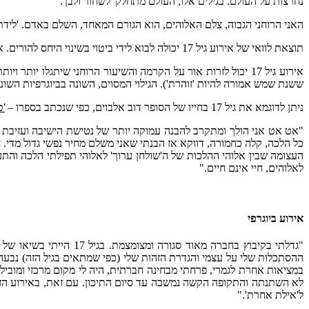
נחרצות על העולם. בגילים אלו, העולם מתחלק 'לשחור ולבן'.
האני הרוחני הגבוה, צלם האלוהים, הוא הגורם המאחד, השלם באדם. 'לידת האני' מתרחשת רק בגיל 21. בגיל 17 הוא 'נוגע' באדם ומאפשר לו ה
תוצאת לוואי של אירוע גיל 17 יכולה לבוא לידי ביטוי בשינוי היחס להורים. אותו הורה שהפך להיות 'בלתי רלוונטי' בגיל 12 לערך, הופך שוב לדמות 'אנושית', פעמים רבות אף חברית.
אירוע גיל 17 יכול לזרות אור על הקרמה והשיעור הרוחני שיתגלו
ששנת שמש אמורה להיות 'זוהרת'). הגילוי המסוים, השונה בביוגרפיות הש
ניתן לדוגמא את גיל 17 בחייו של הסופר דוב אלבוים, כפי שנכתב בספרו –
'מ
"אט אט אני הולך ומתקרב להבנה עמוקה יותר של נטישת הישיבה ועזיב
כל הלכה, קלה כחמורה, דווקא אז הבנתי שאני משלם מחיר נפשי גדול מדי. ח
העצומה שבין אלוהי ההלכות של ה'שולחן ערוך' לאלוהי תפילתי הלכה והת
לאלוהים, חיי אינם חיים."
אירוע ביוגרפי
"גדלתי בקיבוץ בחברה מ
במציאות אחרת לגמרי, פרחתי מבחינה חברתית, היה לי מקום מרכזי ומוביל
ל'אילת אחרת'."