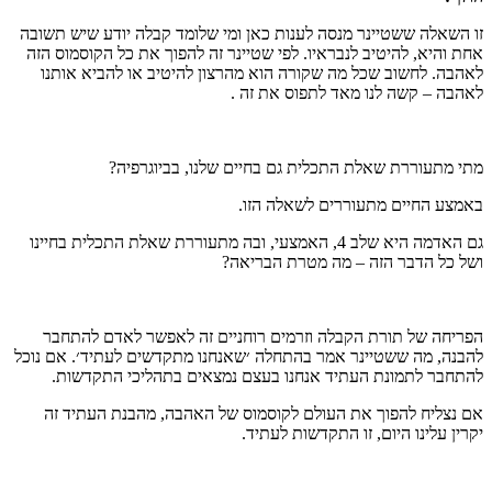
זו השאלה ששטיינר מנסה לענות כאן ומי שלומד קבלה יודע שיש תשובה
אחת והיא, להיטיב לנבראיו. לפי שטיינר זה להפוך את כל הקוסמוס הזה
לאהבה. לחשוב שכל מה שקורה הוא מהרצון להיטיב או להביא אותנו
לאהבה – קשה לנו מאד לתפוס את זה .
מתי מתעוררת שאלת התכלית גם בחיים שלנו, בביוגרפיה?
באמצע החיים מתעוררים לשאלה הזו.
גם האדמה היא שלב 4, האמצעי, ובה מתעוררת שאלת התכלית בחיינו
ושל כל הדבר הזה – מה מטרת הבריאה?
הפריחה של תורת הקבלה וזרמים רוחניים זה לאפשר לאדם להתחבר
להבנה, מה ששטיינר אמר בהתחלה ׳שאנחנו מתקדשים לעתיד׳. אם נוכל
להתחבר לתמונת העתיד אנחנו בעצם נמצאים בתהליכי התקדשות.
אם נצליח להפוך את העולם לקוסמוס של האהבה, מהבנת העתיד זה
יקרין עלינו היום, זו התקדשות לעתיד.