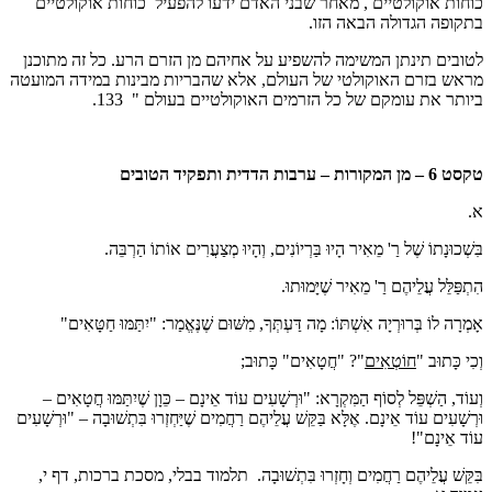
כוחות אוקולטיים , מאחר שבני האדם ידעו להפעיל כוחות אוקולטיים
בתקופה הגדולה הבאה הזו.
לטובים תינתן המשימה להשפיע על אחיהם מן הזרם הרע. כל זה מתוכנן
מראש בזרם האוקולטי של העולם, אלא שהבריות מבינות במידה המועטה
ביותר את עומקם של כל הזרמים האוקולטיים בעולם " 133.
טקסט 6 – מן המקורות – ערבות הדדית ותפקיד הטובים
א.
בִּשְׁכוּנָתוֹ שֶׁל רַ' מֵאִיר הָיוּ בַּרְיוֹנִים, וְהָיוּ מְצַעֲרִים אוֹתוֹ הַרְבֵּה.
הִתְפַּלֵּל עֲלֵיהֶם רַ' מֵאִיר שֶׁיָּמוּתוּ.
אָמְרָה לוֹ בְּרוּרְיָה אִשְׁתּוֹ: מָה דַּעְתְּךָ, מִשּׁוּם שֶׁנֶּאֱמַר: "יִתַּמּוּ חַטָּאִים"
וְכִי כָּתוּב "
חוֹטְאִים
"? "חֲטָאִים" כָּתוּב;
וְעוֹד, הַשְׁפֵּל לְסוֹף הַמִּקְרָא: "וּרְשָׁעִים עוֹד אֵינָם – כֵּוָן שֶׁיִתַּמּוּ חֲטָאִים –
וּרְשָׁעִים עוֹד אֵינָם. אֶלָּא בַּקֵּשׁ עֲלֵיהֶם רַחֲמִים שֶׁיַּחְזְרוּ בִּתְשׁוּבָה – "וּרְשָׁעִים
עוֹד אֵינָם"!
בִּקֵּשׁ עֲלֵיהֶם רַחֲמִים וְחָזְרוּ בִּתְשׁוּבָה. תלמוד בבלי, מסכת ברכות, דף י,