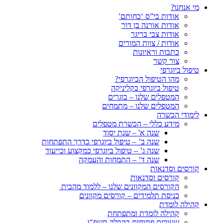
מי אנחנו?
אודות בי”ס ‘כחותם'
אודות אורנה בן דור
אודות צבי בריגר
אודות / צוות המורים
כתבות וראיונות
צור קשר
טיפול ביוגרפי
מהו הטיפול הביוגרפי?
טיפול ביוגרפי בקליניקה
המטפלים שלנו – בוגרים
המטפלים שלנו – מתמחים
לימודי הכשרה
מידע כללי – הכשרת מטפלים
שנה א' – שנת יסוד
שנה ב’ – טיפול ביוגרפי כדרך התפתחות
שנה ג’ – טיפול ביוגרפי כמקצוע וכייעוד
שנה ד’ – התמחות והעמקה
קורסים וסדנאות
קורסים וסדנאות
הקורסים המקוונים שלנו – ללמוד מהבית
כניסת תלמידים – קורסים מקוונים
קהילה לומדת
קהילה לומדת ומתפתחת
שעורים פתוחים בקבלה תשפ"ו