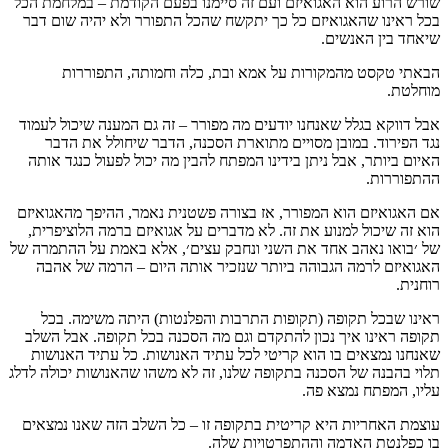
שורש הרוע הוא האגואיזם ועם זה סיימנו בפעם הקודמת – במלחמת הכל
בכל ראינו שהאגואיזם כל כך יתקשח שהכל התפורר ולא יהיה שום דבר
שיאחד בין האנשים.
הבאתי טקסט מהמקורות על אמא ובת, כלה וחמותה, התפוררות
מוחלטת.
אבל דווקא בגלל שאנחנו יודעים מה מפורר – זה גם המענה שיכול לעמוד
נגד הפירוד. במובן מסויים מתוארת הסכנה, הדבר שיחולל את הדבר
האיום ביותר, אבל ניתן בידינו המפתח להבין מה יכול לפעול כנגד אותה
ההתפוררות.
אם האגואיזם הוא המפורר, אז בצורה פשטנית נאמר, ההיפך מהאגואיזם
הוא זה שיכול למנוע את זה. לא מדברים על אגואיזם ברמה הלוציפרית,
של ׳בואו נאהב אחד את השני ונחבק עצים׳, אלא באמת על ההתמרה של
האגואיזם לרמה הגבוהה ביותר שנזכיר אותה היום – הרמה של אהבה
רוחנית.
ראינו שבכל תקופה (תקופות התרבות והפלנטות) היתה משימה. בכל
תקופה ראינו איך נכון להתקדם וגם מה הסכנה בכל תקופה. אבל השלב
שאנחנו נמצאים בו הוא קריטי לכל עתיד האנושות. כל עתיד האנושות
תלוי בהבנה של הסכנה בתקופה שלנו, זה לא משהו שהאנושות יכולה לדלג
עליו, המפתח נמצא פה.
עוצמת האחריות היא קריטית בתקופה זו – כל השלב הזה שאנו נמצאים
בו כפלנטת האדמה וההתפרטויות שלה.