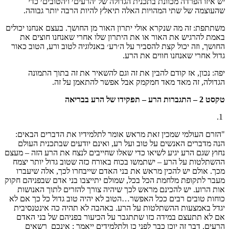
יש איזו הפרדה מכוונת בתכנית הגדולה של ׳הרעים׳ ו׳הטובים׳ כדי
שהעוצמה של שתי המהויות האלה תיאלץ להיות הרבה יותר גבוהה.
משתתפת: זה מה שנקרא אולי יתרון האור מן החושך. בעצם אנחנו יכולים
באמת להרגיש את האור או את היתרון שלו אחרי שאנחנו חוצים את
החושך, וזה יכול קצת להסביר על ה׳רע׳ באנלוגיה לטוב ורע, הטוב כאור
גדול אחרי שאנחנו חווים את הרע.
יפה: נכון, אז קודם להבין את זה וגם להשאיר את זה בתוך התמונה
הגדולה, זה מאד מאד חמקמק אבל אפשר להתאמן על זה.
טקסט 2 – התגברות הרע – תפקידו של הרע בבריאה
1.
"הזרם העולמי שמכין זאת מראש אומר לתלמידיו את הדברים הבאים:
הנה מדברים האנשים על טוב ועל רע, ואינם יודעים שבתכנית העולם
נחוץ שגם הרע יגיע לשיאו כדי שאלו שחייבים לנצח את הרע הזה – מעצם
ההשתלטות על הרע – ישתמשו בכוח באורח כזה שטוב גדול יותר יצמח
מכך. אולם יש להכין מראש את בני האדם שייבחרו לכך, אלה שיעברו
מעבר לתקופת מלחמת הכל בכל, שמולם יתייצבו בני אדם שבפניהם חקוק
אות הרוע. יש להכינם מראש לכך שיהיה צורך להזרים לתוך האנושות
כוחות טובים רבים ככל האפשר…הטוב לא יהיה טוב גדול כל כך אם לא
יגדל באמצעות ההשתלטות על הרע. באהבה לא תהיה כה אינטנסיבית
אם לא תתעצם במידה כזו שתתגבר על הכיעור בפניהם של בני האדם
הרעים. דבר זה יוכן כבר לפני כן ולתלמידים ייאמר : אינכם רשאים