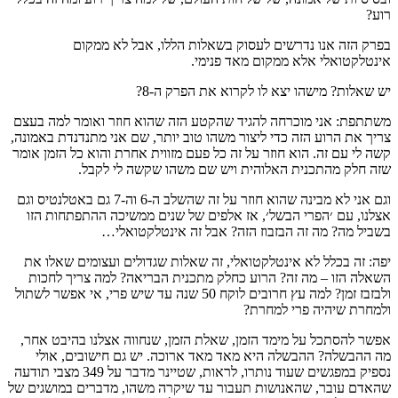
רוע?
בפרק הזה אנו נדרשים לעסוק בשאלות הללו, אבל לא ממקום
אינטלקטואלי אלא ממקום מאד פנימי.
יש שאלות? מישהו יצא לו לקרוא את הפרק ה-8?
משתתפת: אני מוכרחה להגיד שהקטע הזה שהוא חוזר ואומר למה בעצם
צריך את הרוע הזה כדי ליצור משהו טוב יותר, שם אני מתנדנדת באמונה,
קשה לי עם זה. הוא חוזר על זה כל פעם מזווית אחרת והוא כל הזמן אומר
שזה חלק מהתכנית האלוהית ויש שם משהו שקשה לי לקבל.
וגם אני לא מבינה שהוא חוזר על זה שהשלב ה-6 וה-7 גם באטלנטיס וגם
אצלנו, עם ׳הפרי הבשל׳, אז אלפים של שנים ממשיכה ההתפתחות הזו
בשביל מה? מה זה הבזבוז הזה? אבל זה אינטלקטואלי…
יפה: זה בכלל לא אינטלקטואלי, זה שאלות שגדולים ועצומים שאלו את
השאלה הזו – מה זה? הרוע כחלק מתכנית הבריאה? למה צריך לחכות
ולבזבז זמן? למה עץ חרובים לוקח 50 שנה עד שיש פרי, אי אפשר לשתול
ולמחרת שיהיה פרי למחרת?
אפשר להסתכל על מימד הזמן, שאלת הזמן, שנחווה אצלנו בהיבט אחר,
מה ההבשלה? ההבשלה היא מאד מאד ארוכה. יש גם חישובים, אולי
נספיק במפגשים שעוד נותרו, לראות, שטיינר מדבר על 349 מצבי תודעה
שהאדם עובר, שהאנושות תעבור עד שיקרה משהו, מדברים במושגים של