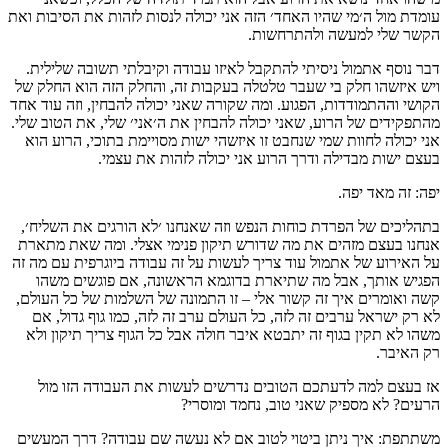
עומדת מול ה׳מי שהיו האחד׳ הזה אני יכולה לנסות לזהות את הסיבות ואת
הקשר שלי למעשה ולהתרחשות.
דבר נוסף אתמול ניסיתי להתקבל לאיזו עבודה וקיבלתי תשובה שלילית.
ויש איזשהו חלק בי שעבר טלטלה בעקבות זה, והחלק הזה הוא החלק של
הקושי וההתמודדות, הפגוע. ומה שקורה שאני יכולה להבחין, וזה עוד אחד
מהתפקידים של הרוע, שאני יכולה להבחין את ה׳אני׳ שלי, את הטוב שלי.
אני יכולה לחוות שמי שנחבט זו איזשהי ישות מסויימת בתוכי, הרוע הוא
בעצם ישות מבדילה ודרך הרוע אני יכולה לזהות את עצמי.
יפה: זה מאד יפה.
בתהליכים של הפרדת כוחות הנפש וזה שאנחנו ׳לא הורגים את השליח׳,
אנחנו בעצם מזהים את מה שדורש תיקון פנימי אצלי. ומה שאת מתארת
על האירוע של אתמול עוד צריך לעשות על זה עבודה ביוגרפית עם מה זה
הפגיש אותך, אבל מה שתיארת בדוגמא הראשונה, אם פוגשים משהו
קשה ואומרים איך זה קשור אלי – זו התמונה של השלמות של כל העולם,
לא רק ישראל ערבים זה לזה, כל העולם ערב זה לזה, כמו גוף גדול, אם
משהו לא תקין בגוף זה יתבטא איבר חולה אבל כל הגוף צריך תיקון ולא
רק האיבר.
אז בעצם למה לדעתכם הטובים נדרשים לעשות את העבודה הזו מול
הרעים? לא מספיק שאני טוב, נחמד ומוסרי?
משתתפת: איך ניתן ביטוי לטוב אם לא נעשה שם עבודה? דרך המעשים