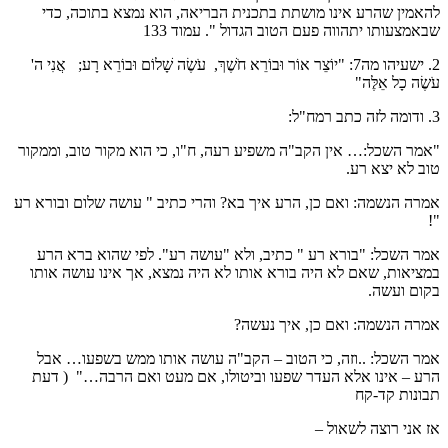
להאמין שהרע אינו מושתת בתכנית הבריאה, הוא נמצא בתוכה, כדי
שבאמצעותו יתהווה פעם הטוב הגדול ". עמוד 133
2. ישעיהו מה7: "יוֹצֵר אוֹר וּבוֹרֵא חֹשֶׁךְ, עֹשֶׂה שָׁלוֹם וּבוֹרֵא רָע; אֲנִי ה'
עֹשֶׂה כָל אֵלֶּה"
3. ודומה לזה כתב רמח"ל:
"אמר השכל:… אין הקב"ה משפיע רעה, ח"ו, כי הוא מקור טוב, וממקור
טוב לא יצא רע.
אמרה הנשמה: ואם כן, הרע איך בא? והרי כתיב " עושה שלום ובורא רע
"!
אמר השכל: "בורא רע " כתיב, ולא "עושה רע". לפי שהוא ברא הרע
במציאות, שאם לא היה בורא אותו לא היה נמצא, אך אינו עושה אותו
בקום ועשה.
אמרה הנשמה: ואם כן, איך נעשה?
אמר השכל: ..וזה, כי הטוב – הקב"ה עושה אותו ממש בשפעו… אבל
הרע – אינו אלא העדר שפעו וביטולו, אם מעט ואם הרבה…" ( דעת
תבונות קד-קח
אז אני רוצה לשאול –