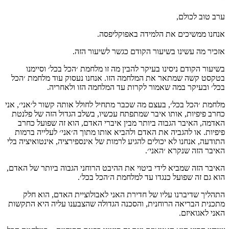
ערב טוב לכולם,
אנחנו ממשיכים את הלמידה באפוקליפסה.
אזכיר מה עשינו בשיעור הקודם כגשר לשיעור הזה.
בשיעור הקודם ניסינו בעיקר להבין מה זו מלחמת ׳הכל בכל׳ וסיימנו
בטקסט קשה שמתאר את המלחמה הזו. אנחנו נעסוק עוד מלחמת ׳הכל
בכל׳ ובעיקר במה שאמור לקרות עד המלחמה הזו ולאחריה.
מלחמת ׳הכל בכל׳, בעצם מה שכבר מתחיל לחולל אותה קשור ל׳אני׳, אני
כחרב פיפיות, אותו איבר שמתפתח עכשיו, בשלב הגדול הזה של פלנטת
האדמה, האיבר הגבוה ביותר מבין איברי האדם, הוא זה שפועל כחרב
פיפיות. או להגביה את האדם ולהביא אותו מתוך ה׳אני׳ לעלייה ברמות
התודעה, אנחנו לא יכולים להגיע לרמות של אינספירציה, אינטואיציה בלי
האיבר הזה שנקרא ׳האני׳.
האיבר הזה שמביא לידי ביטוי את ההיבט הרוחני הגבוה ביותר של האדם,
הוא גם זה שפועל כנגדו עד למלחמת ה׳הכל בכל׳.
התהליך שדיברנו עליו של חדירת האני לאבולוציית האדם, הוא חלק
מתכנית הבריאה הרוחנית, והסכנה הגדולה שהצבענו עליה היא התקשות
האני לאגואיזם.