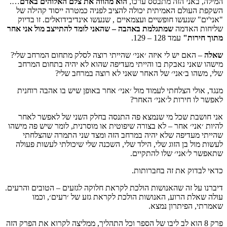
המילה, באני הזה מתבסס ערכו,
הוא מהווה את צלם האלוהים באדם
….
השקפת העולם האמיתית יכולה להציב לפניה כמטרה ייסוד קהילה של
"אני'ים" שנעשו חופשיים ועצמאיים , שנעשו אינדיבידואלים. זו בדיוק
שליחות האדמה
שמתגלמת באהבה – שהאני לומד להתייצב מול אני אחר
מתוך חירות"
עמד 128 – 129.
שאלה
– האם יש לי איזה ׳אני׳ שהייתי רוצה לסלק מתחום המרחב שלי?
מישהו שאני נאבקת בו והייתי מעדיפה שהוא לא יהיה בתחום המרחב
שלי, משהו ב׳אני׳ של האחר שאני לא רוצה במרחב שלי?
מנגד, אולי הצלחתי לעמוד מול ׳אני׳ אחר באופן שיש בו אהבה רוחנית
לאפשר לו חירות ל׳אני׳ האחר?
אני חושבת שכל מי שנמצא פה התנסה בחלק השני של לאפשר לאחר
להיות ׳אני׳ אחר – לא בצורה שיפוטית או מוסרנית, לומר שיש פה מישהו
שהייתי מעדיפה שלא יהיה במרחב הזה ומצד שני התמרה שהצלחתי
לעשות מול בן הזוג שלי, הילד שלי, השכנה שלי שיכולתי לעשות פעולה
שתאפשר ל׳אני׳ שלו להתקיים.
כדאי לבדוק את זה בחברותות.
דיברנו על זה שהאנושות הולכת לקראת חלוקה לגזעים – הטובים והרעים.
עולה שאלת הרוע, האנושות הולכת לקראת גזע של ׳רעים׳, וכמו
שאמרתי, הפיתרון נמצא.
פרק 8 הוא לב ליבו של הספר וכל התהליך, ממליצה לקרוא את הפרק הזה