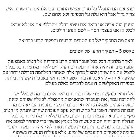
יפה: אברהם התפלל על סדום וממש התווכח עם אלוהים. נוח שהיה איש
צדיק גדול אבל הוא עלה על הספינה ולא נלחם שם.
העניין הזה איפה אני רואה את עצמי כחלק מהכלל? אם אני לא אדאג
לכלל אז אני בעצמי חסר – לשם אנחנו הולכים.
נראה מה התפקיד של גזע הטובים והרעים ותפקיד הרוע בבריאה.
טקסט 5 – תפקיד הגזע של הטובים
.
"לאחר מלחמת הכל בכל יועבר הזרם הרע בהדרגה אל הטוב באמצעות
הגזע הטוב. זה יהיה אחד התפקידים העיקריים לאחר מלחמת הכל בכל :
להציל את מה שניתן להציל מתוך אלה שאחרי המלחמה הגדולה יוותרו עם
שאיפה אחת – להיאבק זה בזה ולטפח את האני באנוכיות קיצונית ביותר.
בספירת האוקלטיזם דואגים לדברים כאלה בעולם
.אל תראו כנוקשות מדי של תכנית הבריאה או כדבר מה שבגללו יש
להתווכח עמה, את העובדה שהאנושות מתפצלת לכאלה שפונים ימינה
וכאלה הפונים שמאלה, ראו זאת כדבר המצוי בתכנית הבריאה ברמה
הגבוהה ביותר. חשבו על כך שדווקא עקב העובדה שהרע יתנתק מן הטוב,
מקיים הטוב את עצמתו בתוך הטוב, משום שלאחר מלחמת הכל בכל
הגדולה חייב יהיה הטוב לעשות כל מאמץ אפשרי כדי להחזיר למוטב את
הרעים, בתקופה שבה ניתן עדיין לעשות זאת. לא יהיה זה תפקיד חינוכי
בדומה לתפקידים החינוכיים של ימינו, אלא פעילות הנעשית בשיתוף