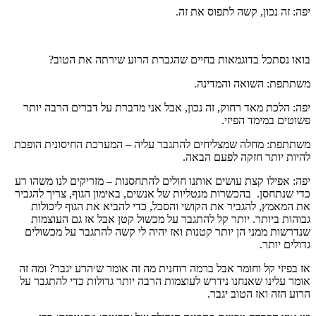
יפה: זה נכון, קשה לתפוס את זה.
בואו נסתכל בדוגמאות בחיים שהגברת הרוע שירתה את הטוב?
משתתפת: השואה והמדינה.
יפה: הלכת מאד רחוק, זה נכון, אבל אני מדברת על דברים הרבה יותר
פשוטים במימד הפיזי.
משתתפת: מחלה שמצליחים להתגבר עליה – המערכת החיסונית הופכת
להיות יותר חזקה לפעם הבאה.
יפה: אפילו קצת עושים אותנו חולים להתחסנות – מזריקים לנו משהו רע
כדי שנתחסן. בהכשרות מנטליות של אנשים, באימון הגוף, צריך להגביר
את המאמץ, להגביר את הקושי והסבל, כדי להביא את הגוף ליכולות
גבוהות ביותר. יותר קל להתגבר על מכשול קטן אבל אז גם העוצמות
שנדרשות ממני הן יותר קטנות ואז יהיה לי קשה להתגבר על מכשולים
גדולים יותר.
אז בפיזי קל וחומר אבל ברמה רוחנית מה זה אומר ש׳הרע יגבר? ומה זה
אומר עלינו שאנחנו נידרש לעוצמות הרבה יותר גדולות כדי להתגבר על
הרוע הזה ואז הטוב יגבר.