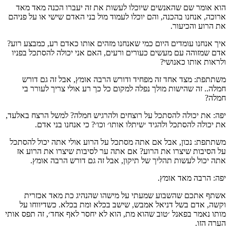
הוא אומר שם שהאנשים שיוכלו לעשות את זה יעברו הכנה מאד מאד
ארוכה, אנחנו בהכנה, והם יוכלו לעמוד מול בני האדם שישי או על פניהם
את הרוע והכיעור.
איך אנחנו עומדים היום כמי שאנחנו מזהים אותו כאדם רע, כמבצע רוע?
אדם שמזוהה עם מעשים כעורים ורעים, האם אני יכולה להסתכל בפניו
ולראות אותו כאנושי?
משתתפת: מצד אחד זה מפחיד ודורש הרבה אומץ, אבל זה גם דורש
חמלה.. זה שהישות מולך נפלה למקום כל כך רע אולי צריך לעורר בי
חמלה?
יפה: את יכולה להסתכל על רוצחים ולהרגיש חמלה? למשל הרצח באלעד,
את יכולה להסתכל ולהגיד ׳שיתלו אותו׳ וכו׳? כי אנחנו בני אדם.
משתתפת: נכון, אבל אם אתה מסתכל על הרוע אולי אתה יכול להסתכל
על הסיבות שיצרו את הרוע? אם אתה ער לסיבות שיצרו את הרוע אז
אתה יכול לעשות תהליך של תיקון, אבל זה גם דורש הרבה אומץ.
יפה: הרבה מאד אומץ.
אשתף אתכם שהשבוע שמעתי על מישהו שהנהיג כת מאד אכזרית
וקשה, אדם בשל דניאל אמבש, שישב בכלא ומת בכלא. כשדיווחו על
מותו נאמר בפאנל ׳טוב שהוא מת, הוא לא יחסר לאף אחד׳, זה תפס אותי
הערה הזו.