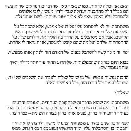
האם אני יכולה לראות, כמו שנאמר כאן, שהדברים הנוראים שהוא עשה
הם בכלל חלק מהתכנית הגדולה לגביי ילדיו, מעשיו, לגבי אלוהים
ולהסתכל עליו באופן שאני לא אומר ׳טוב שמתת׳. לשם אנחנו נלך.
משתתפת: זה לא להסתכל עליו על דניאל אמבש, אלא להסתכל על
השליחות שלו כי אם נסתכל עליו אז הוא בלתי נסבל ושיישרף באש
הגיהנום, אבל אם מסתכלים על הדרך בה הוליך את הילדים שלו, על
ההתפתחות שלהם ועל מה שהם קיבלו למעשה, אז זה נראה לי אחרת.
יפה: זה מאד קשה להסתכל בפנים של האדם הזה ולנתק אותו ממעשיו.
בבוא היום כנראה שהמפלצתיות של הרוע תהיה עוד יותר גדולה, ואיך
אנחנו נעמוד שם?
ההכנה נעשית עכשיו, של מי שיוכל לצלוח ולעבור את השלבים של 6 ו7,
ושנוכל לעמוד מול הזרם הזה, מול האנשים האלה.
שאלות?
משתתפת: מה שהוא מדבר זה שבתקופה העתידית, הטובים והרעים
יפרדו. כיום אנחנו גם הטובים אבל גם הרעים, הרוע נימצא בתוכנו, אבל
בעתיד הרוע יהיה בחוץ, נפגוש אותו בחוץ בצורה חיצונית – כמו רוצח.
לפני הרבה שנים באירוע משפחתי הציגו לי מישהו ולחצתי לו את היד
והבטתי בו והסתכלתי עליו, ומיד הרגשתי זעזוע מאד מאד גדול, ממש