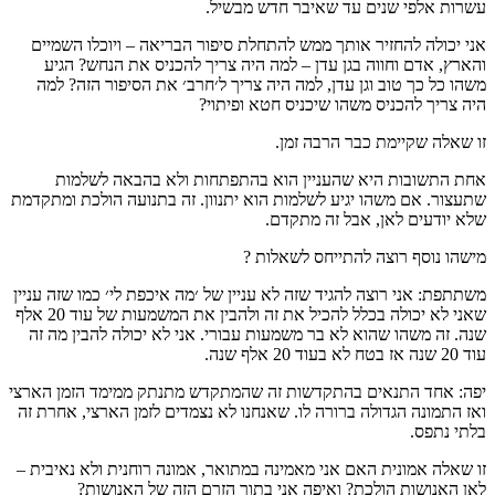
עשרות אלפי שנים עד שאיבר חדש מבשיל.
אני יכולה להחזיר אותך ממש להתחלת סיפור הבריאה – ויוכלו השמיים
והארץ, אדם וחווה בגן עדן – למה היה צריך להכניס את הנחש? הגיע
משהו כל כך טוב וגן עדן, למה היה צריך ל׳חרב׳ את הסיפור הזה? למה
היה צריך להכניס משהו שיכניס חטא ופיתוי?
זו שאלה שקיימת כבר הרבה זמן.
אחת התשובות היא שהעניין הוא בהתפתחות ולא בהבאה לשלמות
שתעצור. אם משהו יגיע לשלמות הוא יתנוון. זה בתנועה הולכת ומתקדמת
שלא יודעים לאן, אבל זה מתקדם.
מישהו נוסף רוצה להתייחס לשאלות ?
משתתפת: אני רוצה להגיד שזה לא עניין של ׳מה איכפת לי׳ כמו שזה עניין
שאני לא יכולה בכלל להכיל את זה ולהבין את המשמעות של עוד 20 אלף
שנה. זה משהו שהוא לא בר משמעות עבורי. אני לא יכולה להבין מה זה
עוד 20 שנה אז בטח לא בעוד 20 אלף שנה.
יפה: אחד התנאים בהתקדשות זה שהמתקדש מתנתק ממימד הזמן הארצי
ואז התמונה הגדולה ברורה לו. שאנחנו לא נצמדים לזמן הארצי, אחרת זה
בלתי נתפס.
זו שאלה אמונית האם אני מאמינה במתואר, אמונה רוחנית ולא נאיבית –
לאן האנושות הולכת? ואיפה אני בתוך הזרם הזה של האנושות?