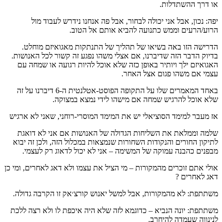
או דרך ההשתדלות.
יפה: נכון, אבל אני יכולה לבחור, אבל פה אנחנו נידרש לעבוד מול
הרוע/הרעים וממש כתנועה להביא אותם אל הטוב.
הדרישה הזו באה בשיאו של תהליך של התנתקות מאגואיזם מוחלט.
בדיוק הדבר הזה שדיברנו, אם אצלי משהו נפגע זה קשור לכל האנושות.
האגואיזם ילך ויותיר באופן כזה שלא אוכל להיות רגועה או שמחה עם
עצמי אם משהו פגום אצל האחר.
באחד המאמרים שלו על התקופה הפוסט-אטלנטית ה-6 דיברנו על זה
שלא אוכל להרגיש שמחה אם מישהו לידי נמצא במצוקה.
אז מעבר למימד הסוציאלי יש את המימד המוסרי-רוחני, שאני לא ארגיש
שלמה וממלאת את השליחות הגדולה של האנושות אם אני לא דואגת
לתיקון החורים והנקודות השחורות שנמצאות במכלול הזה, ולכן זה יבוא
מבפנים כהבנה עמוקה של המשימה – אני לא יכול לדאוג רק לעצמי.
אולי אתם זוכרים מהמקורות – מי הציל את עצמו ולא דאג לאחרים, ומי כן
דאג לאחרים ?
משתתפת: לא מהמקורות, אבל למשל יאנוש קורצ׳אק זו הקרבה גדולה.
משתתפת: יונה הנביא – כדוגמא לזה שלא היה איכפת לו ולא רצה ללכת
לנינווה שעמדה להיחרב.