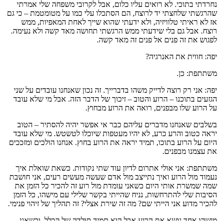
נחרדתי בתוכי. לא רואים עליו כלום, אבל לקרובי משפחה שלי אמרתי
שהרגשתי שלחצתי יד לרוצח, הם הסתכלו עלי כמו על מטומטמת – כי גם
אז לא ראיתי טלוויזיה, ולא ידעתי שהוא שייך לאחת המאפיות, ממש
רוצח. אבל גם בלי שידעתי ממש הרגשתי תחושה מאד קשה ולא נעימה.
לפגוש את זה פנים אל פנים זה מאד קשה.
יפה: חווית את האנרגיה?
משתתפת: כן.
יפה: אני רק רוצה לדייק משהו בדברייך. זה נכון שאנחנו עובדים על שני
הגזעים בתוכנו – הרוע והטוב – זיכוך של הדבר הזה. אבל מי שלא עובד
על הרוע שלו מבפנים, רואה את הרוע מבחוץ.
בשלבים שאנחנו מדברים עליהם כבר אי אפשר יהיה להסתיר – הטוב
יראה כטוב והרע כרע, לא יהיו מעטפות שיוכלו לטשטש. מי שלא עובד
היום על הרוע בתוכו, תמיד יראה את הרוע בחוץ. אנחנו הולכים ומזככים
את עצמנו מבפנים.
משתתפת: אני אולי אתרום לדיון עוד שתי נקודות. כשאת שואלת איך
נעמוד מול הרוע ואיך נתייצב מול אדם שעשה מעשים רעים, אני חושבת
שמה שמשרת אותי היום כשאני עומדת מול רוע זה להכיר כל הזמן את
הסיבות שלי להתרחשות, נניח שהייתי בקשר שלילי עם מישהו, כל הזמן
להכיר מדוע אני הייתי שם? מה זה שירת אצלי? זה תהליך של זיהוי פנימי.
מישהו אחד נושא את הרוע אבל הוא תמיד תולדה של הכלל, וכשאני