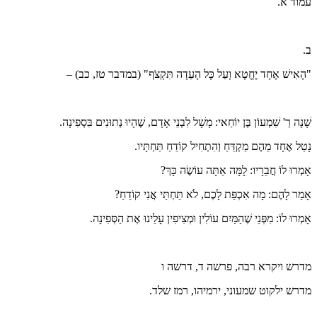
עמוד א.
ב.
"הָאִישׁ אֶחָד יֶחֱטָא וְעַל כָּל הָעֵדָה תִּקְצֹף" (במדבר טז, כב) –
שָׁנָה רַ' שִׁמְעוֹן בֶּן יוֹחַאי: מָשָׁל לִבְנֵי אָדָם, שֶׁהָיוּ נְתוּנִים בִּסְפִינָה.
נָטַל אֶחָד מֵהֶם מַקְדֵּחַ וְהִתְחִיל קוֹדֵחַ תַּחְתָּיו.
אָמְרוּ לוֹ חֲבֵרָיו: לָמָּה אַתָּה עוֹשֶׂה כָּךְ?
אָמַר לָהֶם: מָה אִכְפַּת לָכֶם, לֹא תַּחְתַּי אֲנִי קוֹדֵחַ?
אָמְרוּ לוֹ: מִפְּנֵי שֶׁהַמַּיִם עוֹלִין וּמְצִיפִין עָלֵינוּ אֶת הַסְּפִינָה.
מדרש ויקרא רבה, פרשה ד, דרשה ו
מדרש ילקוט שמעוני, ירמיהו, רמז שלד.