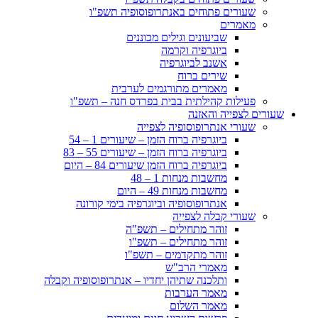
שעורים פתוחים באנתרופוסופיה תשפ"ו
מאמרים
שביעונים וגילים מכוננים
ביוגרפיה וקרמה
אשנב לביוגרפיה
שירים ברוח
מאמרים מתורגמים לערבית
פעילות קהילתית בבית בפרדס חנה – תשפ"ו
שעורים לצפייה והאזנה
שעורי אנתרופוסופיה לצפייה
ביוגרפיה ברוח הזמן – שיעורים 1 – 54
ביוגרפיה ברוח הזמן – שיעורים 55 – 83
ביוגרפיה ברוח הזמן שיעורים 84 – היום
מחשבות מנחות 1 – 48
מחשבות מנחות 49 – היום
אנתרופוסופיה וביוגרפיה בימי קורונה
שעורי קבלה לצפייה
זוהר מתחילים – תשפ"ה
זוהר מתחילים – תשפ"ו
זוהר מתקדמים – תשפ"ו
מאמרי הרב"ש
ותלכנה שתיהן יחדיו – אנתרופוסופיה וקבלה
מאמר הערבות
מאמר השלום