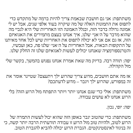
משתתפת: אני גם חושבת שבאמת צריך להיות ברמה של מתקדש כדי
לתפוס את התמונות האלה של מה שיקרה בעוד אלפי שנים, אבל יש לי
אמונה גדולה בדבר הזה, ובגלל האמונה הזו האחריות שלי היא לגביי מה
שהוא מדבר על ה׳אני׳ שלנו, איך אנחנו בעצם מתמירים את האגואיזם
הזה, אז גם אם אני לא יכולה לתפוס את האחריות שיש לכל אחד מאיתנו
על התקופות הבאות, אבל האחריות על ה׳אני׳ שלנו פה, כאן ועכשיו,
והטרנספורמציה שאנחנו יכולים לעשות לאגואיזם שלנו זה החלק שלנו.
יפה: תודה רבה. בדיוק מה שאת אמרת אנחנו נפגוש בהמשך, בקשר שלי
מול הקהילה.
אז מה אתם חושבים, מדוע צריך שהרוע ילך ויתעצם? שטיינר אומר את
זה במפורש, שהרוע ילך ויגבר – מדוע לדעתכם?
משתתפת: אולי כדי שגם אנחנו יותר ויותר התפתח מול הרוע הזה? בלי
הרוע אנחנו לא עושים עבודה.
יפה: יופי, נכון.
משתתפת: כדי שהטוב יגבר באופן הזה שהוא יכול לעשות התמרה של
הרוע לטוב, ולהיות טוב מול הרוע זו עבודה תודעתית הרבה יותר קשה, כי
זה בניגוד לאינסטינקטים. הגברת הרוע יכולה להביא להגברת הטוב.