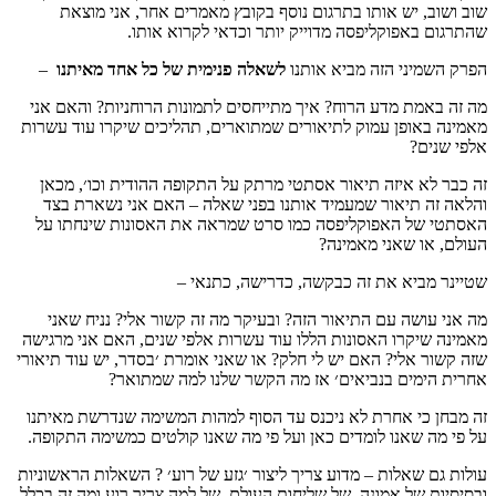
שוב ושוב, יש אותו בתרגום נוסף בקובץ מאמרים אחר, אני מוצאת
שהתרגום באפוקליפסה מדוייק יותר וכדאי לקרוא אותו.
הפרק השמיני הזה מביא אותנו
לשאלה פנימית של כל אחד מאיתנו
–
מה זה באמת מדע הרוח? איך מתייחסים לתמונות הרוחניות? והאם אני
מאמינה באופן עמוק לתיאורים שמתוארים, תהליכים שיקרו עוד עשרות
אלפי שנים?
זה כבר לא איזה תיאור אסתטי מרתק על התקופה ההודית וכו׳, מכאן
והלאה זה תיאור שמעמיד אותנו בפני שאלה – האם אני נשארת בצד
האסתטי של האפוקליפסה כמו סרט שמראה את האסונות שינחתו על
העולם, או שאני מאמינה?
שטיינר מביא את זה כבקשה, כדרישה, כתנאי –
מה אני עושה עם התיאור הזה? ובעיקר מה זה קשור אלי? נניח שאני
מאמינה שיקרו האסונות הללו עוד עשרות אלפי שנים, האם אני מרגישה
שזה קשור אלי? האם יש לי חלק? או שאני אומרת ׳בסדר, יש עוד תיאורי
אחרית הימים בנביאים׳ אז מה הקשר שלנו למה שמתואר?
זה מבחן כי אחרת לא ניכנס עד הסוף למהות המשימה שנדרשת מאיתנו
על פי מה שאנו לומדים כאן ועל פי מה שאנו קולטים כמשימה התקופה.
עולות גם שאלות – מדוע צריך ליצור ׳גזע של רוע׳ ? השאלות הראשוניות
ובסיסיות של אמונה, של שליחות העולם, של למה צריך רוע ומה זה בכלל