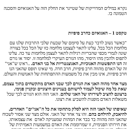
נקרא במילים המדוייקות של שטיינר את החלק הזה על האגואיזם והסכנה
הטמונה בו.
טקסט 1 – האגואיזם כחרב פיפיות
"כאשר נשוב לדבר כעת על סיומם של שבעת שלבי התרבות שלנו עם
מלחמת הכל בכל, עלינו לתאר לעצמנו מלחמה כזו של הכל בכל בצורה
שונה לגמרי מכפי שהבריות רגילות לתאר לעצמן מלחמות עד כה. עלינו
לתפוס ולהבין מהו היסוד, מהו הגורם העיקרי למלחמה זו. יסוד או גורם
זה
הנו התפשטות האנוכיות, האגוצנטריות אל בני האדם.
..ראינו ש"אני"
זה של האדם מהווה חרב פיפיות, חרב חדה. מי שאינו תופס שהאני הנו
חרב פיפיות, אינו מבין את כל משמעות ההתפתחות של האנושות והעולם.
מצד אחד מהוה האני את הגורם לכך שבני האדם מתקשחים בתוך עצמם,
שאת כל מה שיכול לעמוד לרשותם בעניינים חיצוניים ובקניין פנימי,
ברצונם להציב לשירותו של האני שלהם
. האני הזה הוא הגורם לכך שכל
משאלות האדם מופנות להשביע את רצונו.
שאיפתו של האני הזה היא לסלק מתחומו את כל ה"אני'ים" האחרים,
להיאבק, להילחם בהם
. זהו צד אחד של האני. אולם מצד שני אסור לשכוח
שהאני הזה מהווה בד בבד את המהות שמעניקה לאדם את עצמאותו,
את חירותו הפנימית, זו שמרוממת את האדם במשמעות האמיתית של