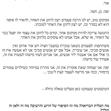
אור.
יפה: כן, חסד.
ממקום טוב, יש לנו הרבה פעמים רצון לתקן את האחר, להאיר לו איפה
הוא לא בסדר וכו, יש רצון לתקן את האחר לטובתו.
התנועה צריכה להיות ממקום אחר, קודם כל לתקן את עצמי וזה יפעל כבר
על האחר, או שלא, אבל אנחנו לא עוסקים בלתקן את האחר.
משתתפת: לפעמים כשאני עוברת במעבר חציה ויש אור אדום ואין
אנשים סביבי, אני עוברת. אבל אם יש אנשים סביבי אני לא אעשה את זה
כי אולי אם אני אעבור ליד אנשים, אני אגרום לעוד מישהו לעשות את זה,
אעודד עוד מישהו.
יפה: אני שמחה שאת אומרת את זה, אני נזהרת במיוחד כשילדים עומדים
ברמזור, ככה אני מרשה לעצמי קצת ל׳גנוב׳…
הטקסטים שעסקנו כאן מעלים שאלה גדולה –
מה תכלית הבריאה? מה זה הסיפור של הרוע והרעים? מה זה ולאן זה
הולך?