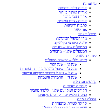
מי אנחנו?
אודות בי”ס ‘כחותם'
אודות אורנה בן דור
אודות צבי בריגר
אודות / צוות המורים
כתבות וראיונות
צור קשר
טיפול ביוגרפי
מהו הטיפול הביוגרפי?
טיפול ביוגרפי בקליניקה
המטפלים שלנו – בוגרים
המטפלים שלנו – מתמחים
לימודי הכשרה
מידע כללי – הכשרת מטפלים
שנה א' – שנת יסוד
שנה ב’ – טיפול ביוגרפי כדרך התפתחות
שנה ג’ – טיפול ביוגרפי כמקצוע וכייעוד
שנה ד’ – התמחות והעמקה
קורסים וסדנאות
קורסים וסדנאות
הקורסים המקוונים שלנו – ללמוד מהבית
כניסת תלמידים – קורסים מקוונים
קהילה לומדת
קהילה לומדת ומתפתחת
שעורים פתוחים בקבלה תשפ"ו