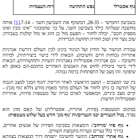
גוף אסטרלי
נפש התחושה
רוח-העצמיות
בשביעון החמישי – 28-35, המשקף את השביעון השני – 7-14,
[1]
אותה
מחשבה שעלתה בילד בשביעון השני, על כך שהמבוגר "אינו מבין ואינו
מספיק חכם", יכולה לחזור – הפעם מול בן הזוג או מול קולגות בעבודה;
שוב נוצר חיץ ושוב חוזרת תחושת הבדידות.
עבודת הגישור על החיץ ועל הניגוד בינינו לבין העולם דורשת אנרגיות
אתריות (כוחות חיים וחשיבה), הבאות לידי ביטוי ביצירתיות, למידה
וחשיבה – וגם אנרגיות אסטרליות (אנרגיות רגשיות ותחושתיות), הבאות
לידי ביטוי ביכולת לחוש את האנשים האחרים מתוכם-הם באופן לא
שיפוטי. זהו מצב של התפתחות ברמה גבוהה.
בין שני המצבים – המצב הראשוני לאחר הריסת 'הגוף המגן' למצב הגבוה
של תודעה בו ניתן לחזור אל העולם מתוך מאמץ מודע (ללא 'גוף מגן') –
קיים מצב ביניים, המאפשר לאדם בנייה של מעטפות פיזיות, אתריות
ואסטרליות חדשות.
במקום המעטפות (פיזית, אתרית, אסטרלית) של הָאֵם מהן הוא
נפרד,
בגיל הנעורים יבנו הנערים/ות 'גוף מגן' חדש בעל שלוש מעטפות:
גוף פיזי 'מורחב':
הימצאות בסביבה הפיזית של אנשים אחרים,
בדרך כלל נערים ונערות מקבוצת השווים.
גוף אתרי 'מורחב':
הקשר לחשיבה יתפתח דרך הִמָצאות בצוותא