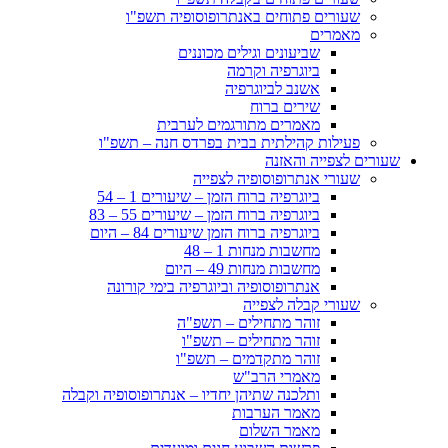
שעורים פתוחים באנתרופוסופיה תשפ"ו
מאמרים
שביעונים וגילים מכוננים
ביוגרפיה וקרמה
אשנב לביוגרפיה
שירים ברוח
מאמרים מתורגמים לערבית
פעילות קהילתית בבית בפרדס חנה – תשפ"ו
שעורים לצפייה והאזנה
שעורי אנתרופוסופיה לצפייה
ביוגרפיה ברוח הזמן – שיעורים 1 – 54
ביוגרפיה ברוח הזמן – שיעורים 55 – 83
ביוגרפיה ברוח הזמן שיעורים 84 – היום
מחשבות מנחות 1 – 48
מחשבות מנחות 49 – היום
אנתרופוסופיה וביוגרפיה בימי קורונה
שעורי קבלה לצפייה
זוהר מתחילים – תשפ"ה
זוהר מתחילים – תשפ"ו
זוהר מתקדמים – תשפ"ו
מאמרי הרב"ש
ותלכנה שתיהן יחדיו – אנתרופוסופיה וקבלה
מאמר הערבות
מאמר השלום