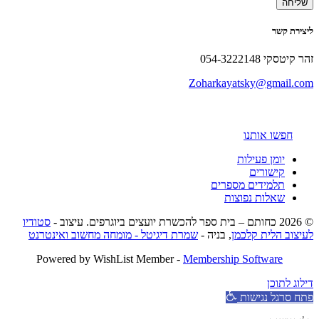
ליצירת קשר
זהר קיטסקי 054-3222148
Zoharkayatsky@gmail.com
חפשו אותנו
יומן פעילות
קישורים
תלמידים מספרים
שאלות נפוצות
© 2026 כחותם – בית ספר להכשרת יועצים ביוגרפים. עיצוב -
סטודיו
לעיצוב הלית קלכמן
, בניה -
שמרת דיגיטל - מומחה מחשוב ואינטרנט
Powered by WishList Member -
Membership Software
דילוג לתוכן
פתח סרגל נגישות