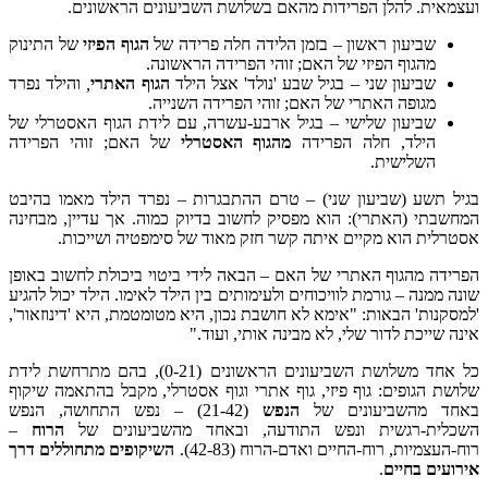
ועצמאית. להלן הפרידות מהאם בשלושת השביעונים הראשונים.
שביעון ראשון – בזמן הלידה חלה פרידה של
הגוף הפיזי
של התינוק
מהגוף הפיזי של האם; זוהי הפרידה הראשונה.
שביעון שני – בגיל שבע 'נולד' אצל הילד
הגוף האתרי
,
והילד נפרד
מגופה האתרי של האם; זוהי הפרידה השנייה.
שביעון שלישי – בגיל ארבע-עשרה, עם לידת הגוף האסטרלי
של
הילד, חלה הפרידה
מהגוף האסטרלי
של האם; זוהי הפרידה
השלישית.
בגיל תשע (שביעון שני) – טרם ההתבגרות – נפרד הילד מאמו בהיבט
המחשבתי (האתרי): הוא מפסיק לחשוב בדיוק כמוה. אך עדיין, מבחינה
אסטרלית הוא מקיים איתה קשר חזק מאוד של סימפטיה ושייכות.
הפרידה מהגוף האתרי של האם – הבאה לידי ביטוי ביכולת לחשוב באופן
שונה ממנה – גורמת לוויכוחים ולעימותים בין הילד לאימו. הילד יכול להגיע
'למסקנות' הבאות: "אימא לא חושבת נכון, היא מטומטמת, היא 'דינוזאור',
אינה שייכת לדור שלי, לא מבינה אותי, ועוד."
כל אחד משלושת השביעונים הראשונים (0-21), בהם מתרחשת לידת
שלושת הגופים: גוף פיזי, גוף אתרי וגוף אסטרלי, מקבל בהתאמה שיקוף
באחד מהשביעונים של
הנפש
(21-42) – נפש התחושה, הנפש
השכלית-רגשית ונפש התודעה, ובאחד מהשביעונים של
הרוח
–
רוח-העצמיות, רוח-החיים ואדם-הרוח (42-83).
השיקופים מתחוללים דרך
אירועים בחיים
.