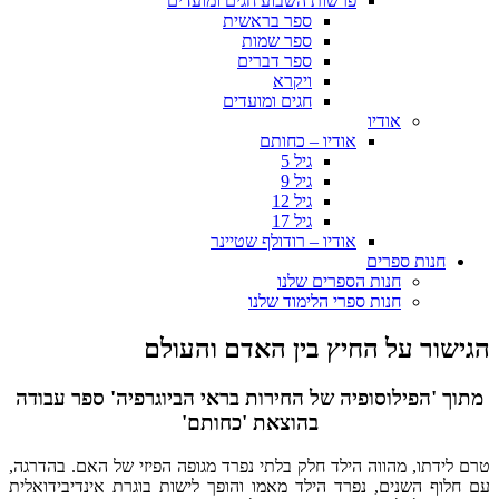
פרשות השבוע חגים ומועדים
ספר בראשית
ספר שמות
ספר דברים
ויקרא
חגים ומועדים
אודיו
אודיו – כחותם
גיל 5
גיל 9
גיל 12
גיל 17
אודיו – רודולף שטיינר
חנות ספרים
חנות הספרים שלנו
חנות ספרי הלימוד שלנו
הגישור על החיץ בין האדם והעולם
מתוך 'הפילוסופיה של החירות בראי הביוגרפיה' ספר עבודה
בהוצאת 'כחותם'
טרם לידתו, מהווה הילד חלק בלתי נפרד מגופה הפיזי של האם. בהדרגה,
עם חלוף השנים, נפרד הילד מאמו והופך לישות בוגרת אינדיבידואלית