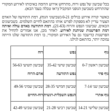
בכל שביעון של נפש ורוח,
מתרחש אירוע הדומה באיכותו לאירוע המקורי
שהתרחש בשביעון הגופני המקביל (ראו טבלה בעמ' הבא).
כאשר קורה אירוע בגילים 0-21 (שביעוני הגוף), רמת התודעה של האדם
הצעיר עדיין לא מספקת לפרש אותו בהתאם לחיים השלמים. בשביעונים
הבאים, שביעוני הנפש והרוח (21-63),
רמת התודעה באדם עולה ואיתה
רמת הפרשנות שניתנת לאירוע
. לאחר מכן, אנו אמורים להחיל את
הפרשנות
בדיעבד
גם על האירוע המקורי, בו רמת התודעה שלנו הייתה
נמוכה יותר, בהתאם לגילנו.
גוף
נפש
רוח
שביעון ראשון 0-7
שביעון שישי 35-42
שביעון תשיעי 56-63
גוף פיזי
נפש התודעה
אדם-הרוח
שביעון שני 7-14
שביעון חמישי 28-35
שביעון שמיני 49-56
גוף אתרי
הנפש השכלית-רגשית
רוח-החיים
שביעון שלישי 14-21
שביעון רביעי 21-28
שביעון שביעי 42-49