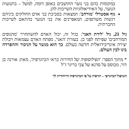
במקומות בהם בני נוער החושבים באופן דומה, למשל – בתנועות
הנוער, על האידיאולוגיות השייכות להן.
גוף אסטרלי 'מורחב
': המצאות בסביבת בני אדם החולקים ביניהם
רגשות משותפים, המאפיינים את בני הנוער בהתאם לשייכות
החברתית.
גיל 21, גיל 'לידת האני'
: בגיל זה, יכול האדם להשתחרר 'מהגופים
המורחבים' שפיתח לפני כן. בעזרת 'האני', מפתח האדם עצמאות ויכולת
יצירה אינדיבידואלית חדשה בעולם.
כך הוא מגשר על הניכור וההפרדה
בינו לבין העולם.
* מתוך הספר:
'הפילוסופיה של החירות בראי הביוגרפיה'
, מאת: אורנה בן
דור, מבוסס על סדנא של צבי בריגר ז"ל
הטיפול הביוגרפי – תרפיה על פי הביוגרפיה הייחודית לך