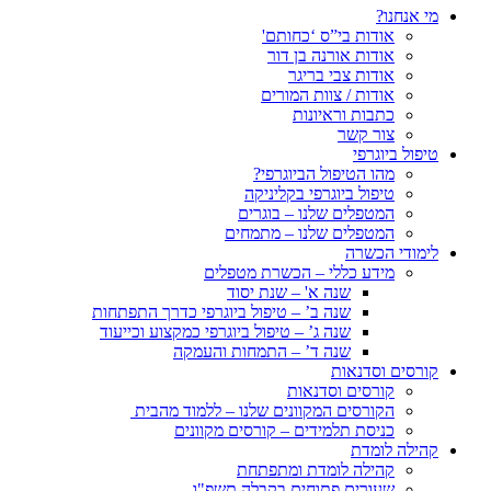
מי אנחנו?
אודות בי”ס ‘כחותם'
אודות אורנה בן דור
אודות צבי בריגר
אודות / צוות המורים
כתבות וראיונות
צור קשר
טיפול ביוגרפי
מהו הטיפול הביוגרפי?
טיפול ביוגרפי בקליניקה
המטפלים שלנו – בוגרים
המטפלים שלנו – מתמחים
לימודי הכשרה
מידע כללי – הכשרת מטפלים
שנה א' – שנת יסוד
שנה ב’ – טיפול ביוגרפי כדרך התפתחות
שנה ג’ – טיפול ביוגרפי כמקצוע וכייעוד
שנה ד’ – התמחות והעמקה
קורסים וסדנאות
קורסים וסדנאות
הקורסים המקוונים שלנו – ללמוד מהבית
כניסת תלמידים – קורסים מקוונים
קהילה לומדת
קהילה לומדת ומתפתחת
שעורים פתוחים בקבלה תשפ"ו