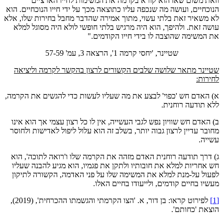
וזאת משום שאז הוא קורא בקרמה את המשימות לחייו הארציים
הנוכחיים, ועושה מה שנכפה עליו כתוצאה מכך על ידי חייו הנוכחיים. הוא
לא משאיר זאת בלתי עשוי, מתוך אמירה שהדבר מחבל בחירות שלו, אלא
עושה זאת. ולהיפך, הוא היה מרגיש בלתי חופשי לולא היה מסוגל למלא
את המשימה שהוצבה לו בידי חייו הקודמים."
שטיינר, 'יחסי קרמה 1', הרצאה 3, עמ' 57-59
שטיינר מתאר שלושה שלבים הקשורים לרצון בהקשר לקרמה וליציאה
לחירות:
א) האדם חש 'כפוי' לבצע את מה שעליו לעשות כדי להגשים את הקרמה,
ללא תודעה רוחנית.
ב) האדם חש שוויון נפש לגבי העשייה, אין לו כל רצון עצמי אך הוא אינו
מחובר עדיין לרצון גבוה יותר, בשלב זה הוא עלול ליפול לאדישות ולחוסר
עשייה.
ג) דרך תודעה רוחנית האדם מזהה את הקרמה שלו ו'רואה לתוכה', הוא
חש אחריות למלא את חובותיו ולתקן את פגמיו, הוא מגיע להבנה שעליו
לפעול על-מנת למלא את המשימה שלו על פני האדמה, הקשורה לתיקון
מעשיו בחיים קודמים, ולייעודו בחיים האלו.
[1]
לפירוט קראו: בן דור, א. 'הצו הקרמתי והגשמתו ההכרחית', (2019),
הוצאת 'כחותם'.