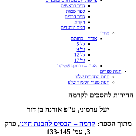
פרשות השבוע חגים ומועדים
ספר בראשית
ספר שמות
ספר דברים
ויקרא
חגים ומועדים
אודיו
אודיו – כחותם
גיל 5
גיל 9
גיל 12
גיל 17
אודיו – רודולף שטיינר
חנות ספרים
חנות הספרים שלנו
חנות ספרי הלימוד שלנו
החירות להסכים לקרמה
יעל ערמוני, ע"פ אורנה בן דור
מתוך הספר:
קרמה – הבסיס להבנת חיינו
, פרק
3, עמ' 133-145