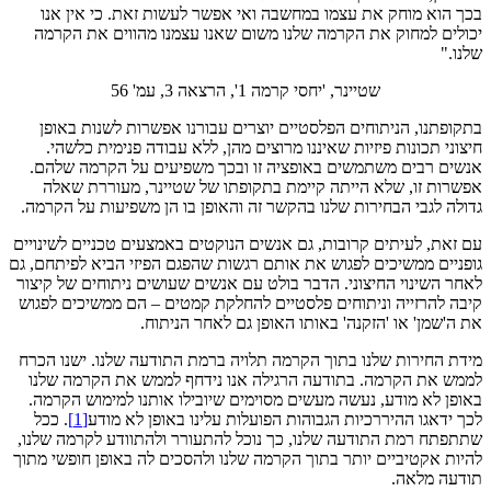
בכך הוא מוחק את עצמו במחשבה ואי אפשר לעשות זאת. כי אין אנו
יכולים למחוק את הקרמה שלנו משום שאנו עצמנו מהווים את הקרמה
שלנו."
שטיינר, 'יחסי קרמה 1', הרצאה 3, עמ' 56
בתקופתנו, הניתוחים הפלסטיים יוצרים עבורנו אפשרות לשנות באופן
חיצוני תכונות פיזיות שאיננו מרוצים מהן, ללא עבודה פנימית כלשהי.
אנשים רבים משתמשים באופציה זו ובכך משפיעים על הקרמה שלהם.
אפשרות זו, שלא הייתה קיימת בתקופתו של שטיינר, מעוררת שאלה
גדולה לגבי הבחירות שלנו בהקשר זה והאופן בו הן משפיעות על הקרמה.
עם זאת, לעיתים קרובות, גם אנשים הנוקטים באמצעים טכניים לשינויים
גופניים ממשיכים לפגוש את אותם רגשות שהפגם הפיזי הביא לפיתחם, גם
לאחר השינוי החיצוני. הדבר בולט עם אנשים שעושים ניתוחים של קיצור
קיבה להרזייה וניתוחים פלסטיים להחלקת קמטים – הם ממשיכים לפגוש
את ה'שמן' או 'הזקנה' באותו האופן גם לאחר הניתוח.
מידת החירות שלנו בתוך הקרמה תלויה ברמת התודעה שלנו. ישנו הכרח
לממש את הקרמה. בתודעה הרגילה אנו נידחף לממש את הקרמה שלנו
באופן לא מודע, נעשה מעשים מסוימים שיובילו אותנו למימוש הקרמה.
לכך ידאגו ההיררכיות הגבוהות הפועלות עלינו באופן לא מודע
[1]
. ככל
שתתפתח רמת התודעה שלנו, כך נוכל להתעורר ולהתוודע לקרמה שלנו,
להיות אקטיביים יותר בתוך הקרמה שלנו ולהסכים לה באופן חופשי מתוך
תודעה מלאה.