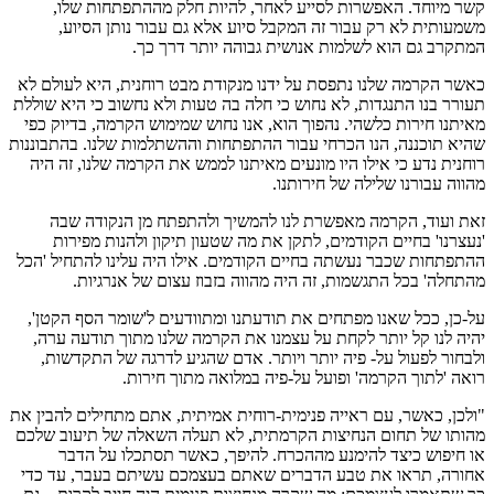
קשר מיוחד. האפשרות לסייע לאחר, להיות חלק מההתפתחות שלו,
משמעותית לא רק עבור זה המקבל סיוע אלא גם עבור נותן הסיוע,
המתקרב גם הוא לשלמות אנושית גבוהה יותר דרך כך.
כאשר הקרמה שלנו נתפסת על ידנו מנקודת מבט רוחנית, היא לעולם לא
תעורר בנו התנגדות, לא נחוש כי חלה בה טעות ולא נחשוב כי היא שוללת
מאיתנו חירות כלשהי. נהפוך הוא, אנו נחוש שמימוש הקרמה, בדיוק כפי
שהיא תוכננה, הנו הכרחי עבור ההתפתחות וההשתלמות שלנו. בהתבוננות
רוחנית נדע כי אילו היו מונעים מאיתנו לממש את הקרמה שלנו, זה היה
מהווה עבורנו שלילה של חירותנו.
זאת ועוד, הקרמה מאפשרת לנו להמשיך ולהתפתח מן הנקודה שבה
'נעצרנו' בחיים הקודמים, לתקן את מה שטעון תיקון ולהנות מפירות
ההתפתחות שכבר נעשתה בחיים הקודמים. אילו היה עלינו להתחיל 'הכל
מהתחלה' בכל התגשמות, זה היה מהווה בזבוז עצום של אנרגיות.
על-כן, ככל שאנו מפתחים את תודעתנו ומתוודעים ל'שומר הסף הקטן',
יהיה לנו קל יותר לקחת על עצמנו את הקרמה שלנו מתוך תודעה ערה,
ולבחור לפעול על- פיה יותר ויותר. אדם שהגיע לדרגה של התקדשות,
רואה 'לתוך הקרמה' ופועל על-פיה במלואה מתוך חירות.
"ולכן, כאשר, עם ראייה פנימית-רוחית אמיתית, אתם מתחילים להבין את
מהותו של תחום הנחיצות הקרמתית, לא תעלה השאלה של תיעוב שלכם
או חיפוש כיצד להימנע מההכרח. להיפך, כאשר תסתכלו על הדבר
אחורה, תראו את טבע הדברים שאתם בעצמכם עשיתם בעבר, עד כדי