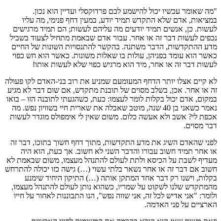
"מה שאומר עכשיו יכול להישמע לכם פרדוקסלי ועדיין הוא נכון.
במציאות, אדם שלא התקדש תמיד יודע, במעין דחף פנימי, מה עליו
לעשות. כן, אנשים תמיד יודעים מה עליהם לעשות; הם תמיד מרגישים
נכפים לעשות דבר זה או אחר. עבור אדם שבאמת מתחיל לצעוד בשביל
מדע ההתקדשות, הדבר משתנה. בהקשר להתנסויות השונות של החיים
כאשר הוא עומד בפניהן, עולות בו שאלות משונות. כאשר הוא חש כפוי
לעשות דבר זה או אחר, מיד הוא מרגיש כפוי שלא לעשות אותו!
לא קיים אצלו יותר הדחף המעומעם שמניע את רוב בני-האדם לקו פעולה
זה או אחר. אכן, בשלב מסוים של תובנת מתקדש, אם שום דבר לא מגיע
במקום, אדם יכול בקלות לומר לעצמו: כעת, כשהגעתי לתובנה הזו – בואו
נאמר כשאני בן 40 שנה, מוטב שאבלה את שארית חיי בשוויון נפש. מה
אכפת לי? אשב ולא אעשה כלום. משום שאין לי אימפולס מוגדר לעשות
דבר מסוים.
לפני שהאדם השיג את מדע התקדשות, מתוך דחף חשוך בתוכו, דבר זה
או אחר תמיד חשוב עבורו והדבר השני לא חשוב. אך כעת, הוא היה
מעדיף לשבת על הכיסא ולתת לעולם להתנהל מעצמו, משום שבאמת לא
חשוב אם דבר זה או אחר נשאר בלתי עשוי (…) גישה כזו יכולה להתרחש
בקלות, וישנו רק דבר אחד המתקן אותה (…) התיקון היחיד שימנע
מהמתקדש שלנו לשקוט על שמריו, כשהוא נותן לעולם להתנהל מעצמו,
ולומר: "אני אדיש לכל זה, אני שווה נפש", הנו התבוננות לאחור על חייו
הארציים על פני האדמה.