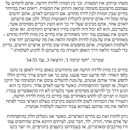
משהו שיתקן את המעוות. וכך בין המוות ללידה חדשה, אתם לוקחים על
עצמכם מרצונכם משימה שתאזן ותתקן את המעוות. רואים זאת במיוחד
בחיים שבין המוות לבין לידה מחדש. אם היטבתם לאדם, אתם יודעים
עתה שכל חיי-אדם קיימים לתכלית האנושות ככלל. ולכן אם סייעתם
לאדם אחר, אתם מבינים שעל ידי כך הוא השיג דברים מסוימים אשר,
בלעדיכם, הוא לא יכול היה להשיג בחייו הארציים הקודמים. ואז אתם
חשים את עצמכם עוד יותר מאחודים אתו בחיים בין מוות ללידה מחדש –
מאוחדים אתו על-מנת לחיות ולפתח הלאה את מה שהשגתם יחד אתו
לשלמות האנושית. אתם מחפשים אותו שוב בחיים ארציים חדשים, בדיוק
כדי לעבוד הלאה דרך האופן והצורה בה סייעתם לו להגיע לשלמותו."
שטיינר, 'יחסי קרמה 1', הרצאה 3, עמ' 54-55
בחיים בין מוות ללידה חדשה אנו מתוודעים באופן ברור לאופן בו נהגנו
כלפי האחר: למי סייענו ובמי פגענו. עקב כך אנו חשים צורך בחיים הללו
לחפש אחר אותם אנשים, על-מנת להשלים עימם את המשימה של תיקון
העוול, או המשך ההתפתחות. כאשר סייענו לאדם אחר, ניווכח כי הוא
הגיע דרך כך להישגים מסוימים אשר בלעדינו לא היו מתאפשרים עבורו.
הבנה זו תגרום לנו לחוש מאוחדים עמו בחיים בין מוות ללידה חדשה,
ותעורר את הכמיהה לשוב ולהתגשם בקרבתו בעולם הארצי בכדי לפתח
הלאה את מה שהושג בצוותא עבור ההגעה לשלמות אנושית.
ניתן לחוות זאת גם בחיים הארציים, כאשר אנו נוטלים חלק בהתפתחות
של אדם אחר, הורה, ילד, חבר טוב, לעיתים דווקא אדם שהיחסים עמו
היו מורכבים ומאתגרים, או בעבודתנו כיועצים ביוגרפיים, זה יוצר ביננו