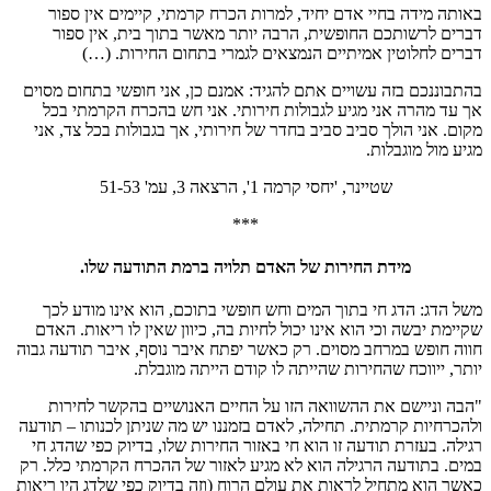
באותה מידה בחיי אדם יחיד, למרות הכרח קרמתי, קיימים אין ספור
דברים לרשותכם החופשית, הרבה יותר מאשר בתוך בית, אין ספור
דברים לחלוטין אמיתיים הנמצאים לגמרי בתחום החירות. (…)
בהתבוננכם בזה עשויים אתם להגיד: אמנם כן, אני חופשי בתחום מסוים
אך עד מהרה אני מגיע לגבולות חירותי. אני חש בהכרח הקרמתי בכל
מקום. אני הולך סביב סביב בחדר של חירותי, אך בגבולות בכל צד, אני
מגיע מול מוגבלות.
שטיינר, 'יחסי קרמה 1', הרצאה 3, עמ' 51-53
***
מידת החירות של האדם תלויה ברמת התודעה שלו.
משל הדג: הדג חי בתוך המים וחש חופשי בתוכם, הוא אינו מודע לכך
שקיימת יבשה וכי הוא אינו יכול לחיות בה, כיוון שאין לו ריאות. האדם
חווה חופש במרחב מסוים. רק כאשר יפתח איבר נוסף, איבר תודעה גבוה
יותר, ייווכח שהחירות שהייתה לו קודם הייתה מוגבלת.
"הבה וניישם את ההשוואה הזו על החיים האנושיים בהקשר לחירות
ולהכרחיות קרמתית. תחילה, לאדם בזמננו יש מה שניתן לכנותו – תודעה
רגילה. בעזרת תודעה זו הוא חי באזור החירות שלו, בדיוק כפי שהדג חי
במים. בתודעה הרגילה הוא לא מגיע לאזור של ההכרח הקרמתי כלל. רק
כאשר הוא מתחיל לראות את עולם הרוח (וזה בדיוק כפי שלדג היו ריאות