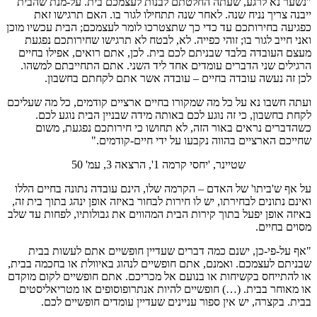
"נשער נא לרגע, שעתה החלטתם לבנות לעצמכם בית. על-מנת שהבית
ייבנה צריך נניח שנה. לאחר שנה תתחילו לגור בו. האם תרגישו זאת
כפגיעה בחירותכם עד כדי כך שתצטרכו לומר לעצמכם; הבית עכשיו מוכן
ואני חייב לגור בו; זוהי כפייה. לא, לבטח לא תרגישו שחירותכם נפגעת
מעצם העובדה בלבד שבניתם לכם בית. לכן, אתם רואים, אפילו בחיים
הרגילים שני הדברים עומדים אחד ליד השני. אתם התחייבתם למשהו.
לכן זה נעשה עובדה בחיים – עובדה אשר אתם לקחתם בחשבון.
ועתה חשבו נא על כל מה שמקורו בחיים ארציים קודמים, כל מה שעליכם
לקחת בחשבון, כי זה נוגע לכם באותה מידה שבניין הבית נוגע לכם.
כשהדברים נראים באור הזה, לא תחושו כי חירותכם נפגעת, משום
שחייכם הארציים בהווה נקבעו על ידי חיים-קודמים."
שטיינר, 'יחסי קרמה 1', הרצאה 3, עמ' 50
על אף ש'ביתו' של האדם – הקרמה שלו, הינם עובדה נתונה בחיים הללו
ואינם נתונים לבחירתו, יש לו חירות לבחור באיזה אופן ינהג בתוך בית זה,
באיזה אופן יפעל בתוך קירות הבית המהווים את גבולותיו, לפחות עד שלב
מסוים בחיים.
"אף על-פי-כן, ישנם כמה דברים שעדיין חופשיים אתם לעשות בבית
שבניתם לעצמכם. ואמנם, אתם חופשיים לנהוג באיוולת או בחכמה בבית,
או להתייחס בקשיחות או בנועם אל מכריכם. אתם חופשיים לקום מוקדם
או מאוחר בבית. (…) חופשיים להיות אנתרופוסופים או מטריאליסטים
בבית. בקצרה, יש אין ספור עניינים שעדיין עומדים חופשיים לכם.