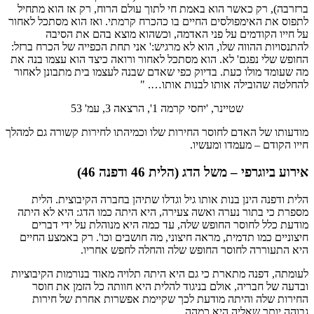
ברזרבה), רק כאשר הוא באמת חי לתוך עולם הרוח, רק אז הוא מתחיל
לתפוס את האימפולסים החיים בו כהכרח קרמתי. ואז הוא מסתכל לאחור
על חייו הקודמים על פני האדמה, וכשהוא מוצא בהם את הסיבה
להתנסויות ההווה שלו, הוא לא מרגיש:' אני תחת הכפייה של הכרח ברזל:
החופש שלי נפגם' לא. הוא מסתכל לאחור ורואה כיצד הוא עצמו בנה את
מה שעומד מולו כעת. בדיוק כפי שאדם שבנה לעצמו בית מתבונן לאחור
להחלטה שהובילה אותו לבנות אותו…. "
שטיינר, 'יחסי קרמה 1', הרצאה 3, עמ' 53
מודעותו של האדם לחוסר החירות שלו וכמיהתו לחירות קשורה גם למהלך
חייו הקודם – מעמדו ומעשיו.
אירוע ביוגרפי – משל הדג
(הלית 46 ודפנה 46)
הלית ודפנה הינן בנות אותו גיל וגדלו שתיהן בחברה הקיבוצית. הלית
מספרת כי בתור נערה ואשה צעירה, היא היתה כמו הדג: היא לא היתה
מודעת כלל לחוסר החופש שלה, עד כמה היא מנוהלת על ידי דברים
חיצוניים כמו תדמית, מראה חיצוני, מה חושבים וכו'. רק באמצע החיים
היא התעוררה לחוסר החופש שלה והחלה לחפש אחריו.
לעומתה, דפנה מתארת כי גם היא היתה תלויה מאוד בנורמות הקיבוציות
ובדעה של חבריה, אולם בניגוד להלית היא חוותה כל הזמן את חוסר
החירות שלה והיתה מודעת לכך שקיימת אפשרות אחרת של חירות
גבוהה יותר שאליה היא כמהה.