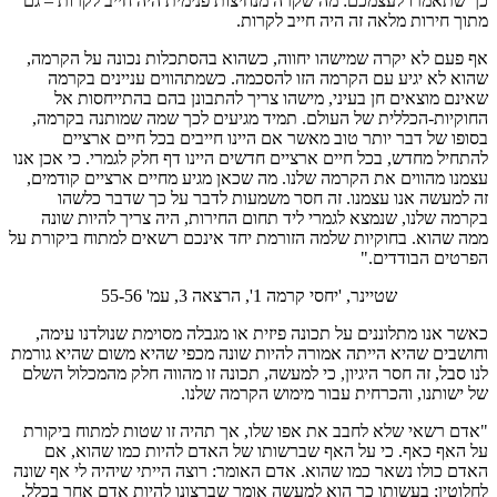
כך שתאמרו לעצמכם: מה שקרה מנחיצות פנימית היה חייב לקרות – גם
מתוך חירות מלאה זה היה חייב לקרות.
אף פעם לא יקרה שמישהו יחווה, כשהוא בהסתכלות נכונה על הקרמה,
שהוא לא יגיע עם הקרמה הזו להסכמה. כשמתהווים עניינים בקרמה
שאינם מוצאים חן בעיני, מישהו צריך להתבונן בהם בהתייחסות אל
החוקיות-הכללית של העולם. תמיד מגיעים לכך שמה שמותנה בקרמה,
בסופו של דבר יותר טוב מאשר אם היינו חייבים בכל חיים ארציים
להתחיל מחדש, בכל חיים ארציים חדשים היינו דף חלק לגמרי. כי אכן אנו
עצמנו מהווים את הקרמה שלנו. מה שכאן מגיע מחיים ארציים קודמים,
זה למעשה אנו עצמנו. זה חסר משמעות לדבר על כך שדבר כלשהו
בקרמה שלנו, שנמצא לגמרי ליד תחום החירות, היה צריך להיות שונה
ממה שהוא. בחוקיות שלמה הזורמת יחד אינכם רשאים למתוח ביקורת על
הפרטים הבודדים."
שטיינר, 'יחסי קרמה 1', הרצאה 3, עמ' 55-56
כאשר אנו מתלוננים על תכונה פיזית או מגבלה מסוימת שנולדנו עימה,
וחושבים שהיא הייתה אמורה להיות שונה מכפי שהיא משום שהיא גורמת
לנו סבל, זה חסר היגיון, כי למעשה, תכונה זו מהווה חלק מהמכלול השלם
של ישותנו, והכרחית עבור מימוש הקרמה שלנו.
"אדם רשאי שלא לחבב את אפו שלו, אך תהיה זו שטות למתוח ביקורת
על האף כאף. כי על האף שברשותו של האדם להיות כמו שהוא, אם
האדם כולו נשאר כמו שהוא. אדם האומר: רוצה הייתי שיהיה לי אף שונה
לחלוטין; בעשותו כך הוא למעשה אומר שברצונו להיות אדם אחר בכלל.