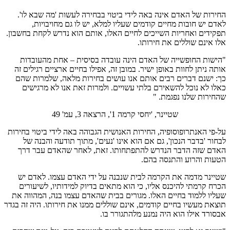
החירות של האדם אינה באה לידי ביטוי בבחירה לעשות 'מה שבא לו'.
לאדם יש חובות מחיים קודמים שעליו למלא, יש לו גם מחויבויות,
תפקידים ואחריות השייכים לחיים האלו, אותם הוא נדרש לקחת בחשבון.
אלו אינם שוללים את חירותו.
"הישות החופשייה של האדם הינה עובדה בסיסית – אחת מהעובדות
אותה ניתן לחוות באופן ישיר. במובן זה, אפילו בחיים ארציים רגילים זה
כך: ישנם דברים רבים אותם אנו עושים בחירות מלאה, שלמרות שהם
כאלו לא נוכל להשאירם בלתי עשויים. ולמרות זאת אנו לא מרגישים
שהחירות שלנו נפגמת. "
שטיינר, 'יחסי קרמה 1', הרצאה 3, עמ' 49
על-פי האנתרופוסופיה, החירות האנושית הגבוהה באה לידי ביטוי בחירות
לבחור 'בדבר הנכון', גם אם הוא אינו 'נעים', מתוך תודעה והבנה של
האדם שזה הדבר הנדרש להתפתחותו. זאת, לאחר שהאדם עבר דרך
הטעות והרוע והתנסה בהם.
שטיינר מדמה את הקרמה לבית שנבנה על ידי האדם עצמו. לאדם יש
הכרח קרמתי להיכנס אליו, כי הוא מתאים בדיוק למידותיו, לשיעורים
שעליו ללמוד בחיים האלו. מגורים בבית שהאדם עצמו בנה, המהווה את
תוצאת מעשיו בחיים קודמים, אינם שוללים ממנו את חירותו. היה זה בגדר
אבסורד אילו הוא היה נמנע מלהתגורר בו.