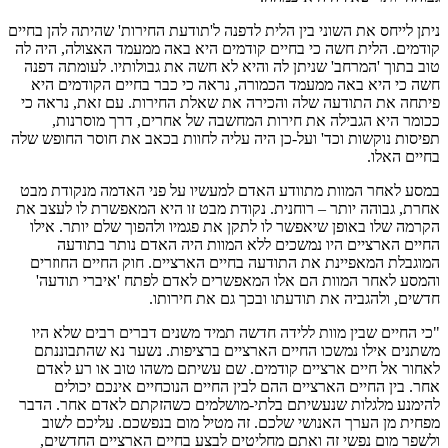
ניתן לייחס את השוני בין הלית לדפנה ל'תודעת החירות' שהיתה להן בחיים
קודמים. הלית חשה כי בחיים קודמים היא באה ממעמד האצולה, היה לה
טוב בתוך 'המרחב' שניתן לה והיא לא חשה את גבולותיו. לעומתה דפנה
חשה כי היא באה ממעמד הכמורה, נראה כי כבר בחיים הקודמים היא
פיתחה את התודעה שלה והכירה את שאלת החירות. עם זאת, נראה כי
ככומר היא הגבילה את חירות המחשבה של אחרים, דרך מוסרנות,
תפיסות נוקשות וכד' ועל-כן היה עליה לחוות בכאב את חוסר החופש שלה
בחיים האלו.
במסע לאחר המוות מתוודע האדם למעשיו על פני האדמה מנקודת מבט
אחרת, גבוהה יותר – רוחנית. נקודת מבט זו היא המאפשרת לו לעצב את
הקרמה שלו באופן שיאפשר לו לתקן את פגמיו ולהפוך שלם יותר. אילו
החיים הארציים היו נמשכים ללא המוות היה האדם נותר בתודעה
המוגבלת המאפיינת את התודעה בחיים הארציים. חוק החיים החוזרים
והמסע לאחר המוות הם אלו המאפשרים לאדם לפתח 'איברי תודעה'
חדשים, ולהגביה את תודעתו ובכך גם את חירותו.
"כי החיים שבין מוות ללידה חדשה תמיד משנים דברים רבים שלא היו
משתנים אילו נמשכו החיים הארציים ברציפות. נשער נא שהתבוננתם
לאחור אל חיים ארציים קודמים. שם עשיתם משהו טוב או רע לאדם
אחר. בין החיים הארציים ההם לבין החיים הנוכחיים אינכם יכולים
להימנע מלגלות שנעשיתם בלתי-מושלמים כשהזקתם לאדם אחר. הדבר
מפחית מן הערך האנושי שלכם. זה מטיל מום בנפשכם. עליכם לשוב
ולשפר מום נפשי זה ואתם מחליטים לבצע בחיים הארציים החדשים,