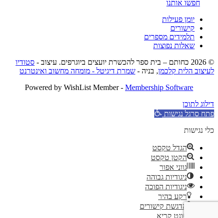
חפשו אותנו
יומן פעילות
קישורים
תלמידים מספרים
שאלות נפוצות
© 2026 כחותם – בית ספר להכשרת יועצים ביוגרפים. עיצוב -
סטודיו
לעיצוב הלית קלכמן
, בניה -
שמרת דיגיטל - מומחה מחשוב ואינטרנט
Powered by WishList Member -
Membership Software
דילוג לתוכן
פתח סרגל נגישות
כלי נגישות
הגדל טקסט
הקטן טקסט
גווני אפור
ניגודיות גבוהה
ניגודיות הפוכה
רקע בהיר
הדגשת קישורים
פונט קריא