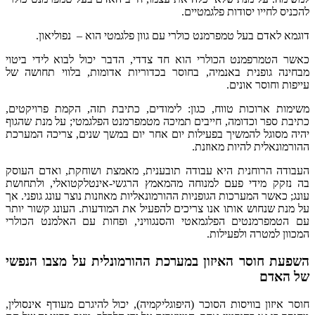
להכניס לחייו יסודות פלגמטיים.
דוגמא לאדם בעל טמפרמנט כולרי עם גוון פלגמטי הוא – נפוליאון.
כאשר הטמרפמנט הכולרי הוא חד צדדי, הדבר יכול לבוא לידי ביטוי
מבחינה גופנית באנמיה, בחוסר בכדוריות אדומות, בלווי תחושה של
עייפות וחוסר אונים.
משימות ארוכות טווח, כגון: לימודים, כתיבת תזה, הקמת פרויקטים,
כתיבת ספר וכדומה, חייבים תמיכה מטמפרמנט הפלגמטי; על מנת שהגוף
יהיה מסוגל להמשיך בפעילות יום אחר יום במשך שנים, צריכה המערכת
ההורמונאלית להיות מאוזנת.
העבודה הרוחנית היא עבודה תובענית, מאמצת ושוחקת, ואדם העוסק
בה נזקק מידי פעם למנוחה מהמאמץ הרגשי-אינטלקטואלי, ולתחושת
עונג; כאשר המערכות הגופניות ההורמונאליות מאוזנות נוצר עונג גופני. אך
על מנת שנחוש אותו אנו צריכים להפעיל את המודעות. העונג קשור יותר
עם הטמפרמנטים הפלגמאטי והסנגוויני, ופחות עם האלמנט הכולרי
המכוון למטרה ולפעילות.
השפעת חוסר האיזון במערכת ההורמונלית על מצבו הנפשי
של האדם
חוסר איזון בוויסות הסוכר (היפוגליקמיה), יכול להיגרם מעודף אינסולין,