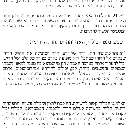
אנשים מסוימים מסרבים להיכנס למסגרות כלשהן – נישואין, עבודה
ועוד…, מתוך פחד להיכנס לחיי שגרה אפרוריים.
בגיל 21, עם לידת
האני
, האדם מוכן לקחת על עצמו מחויבויות מהן נמנע
מוקדם יותר בחייו. התאהבות, הרצון במשפחה וילדים יאפשרו לצאת
מהפחד מהמחויבויות, וכך, באופן עקיף, יחברו את האדם שוב לאלמנט
הפלגמטי הקשור להִתרבות.
הטמפרמנט הכולרי, האני וההתפתחות הרוחנית
"האנתרופוסופיה היא דרך של ידע; דרך המובילה את החלק הרוחי
שבאדם אל הרוחי שבתבל. היא מופיעה באדם כצורך של הלב ושל הרגש.
יכול להעריך אותה בערכה האמתי, רק מי שמוצא בה מענה למאווי נשמתו
העמוקים והנשגבים ביותר. לכן, יכולים להיקרא אנתרופוסופים, אותם
אנשים המרגישים ששאילת שאלות מסוימות הנוגעות למהות האדם
והעולם, היא אצלם כעין צורך חיים, והם נזקקים לידע הזה כפי שאדם
רעב נזקק למזון עבור גופו".
שטיינר, "מחשבות מנחות", מחשבה מספר 1
האלמנט הכולרי קשור לתשוקה, ההופכת לרצון וליכולת עשייה. התפתחות
רוחנית תלויה בתשוקה לעולם הרוח ולהבנתו. הטמפרמנט הכולרי יכול
לקדם את האדם, ולאפשר לו לקיים פרויקטים ורעיונות גדולים ונשגבים,
שאינם קשורים באופן ישיר להתפתחותו הרוחנית, אך מפתחים בו כלים
חשובים שישמשו אותו בעתיד – אם באינקרנציה הנוכחית או