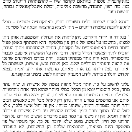
באינקרנציות נוספות, בהתאם לקרמה שלו – להתפתחות רוחנית; כלים
כגון: כוח רצון, התמדה, מחשבה אנליטית, יכולת אינטלקטואלית גבוהה,
נחישות ועוד….
דוגמא לאדם שפיתח כלים חשובים בחייו, באינקרנציה מסוימת – מבלי
להגיע להבנת עולמות רוחניים – ניתן למצוא בהרצאה הבאה של שטיינר:
" בנקודה זו, ידידי היקרים, ניתן לראות את הגדוּלה והמשמעות אותן ניתן
למצוא, בחשבנו על נפשו של אדון פון מולטקה. הוא השתתף באופן פעיל
ביותר בחיים האינטנסיביים של תקופתנו, החיים שהתפתחו מתוך העבר,
והובילו לתוך המשבר הגדול ביותר, דרכו היה על האנושות אי פעם לעבור
בהיסטוריה. הוא היה אחד ממנהיגי הצבא, והיה במרכז האירועים שחנכו
את ההווה והעתיד הגורליים שלנו. כאן ניצבת נפש, אישיות, שעשתה כל
זאת, ובו בזמן הייתה גם אחת מאתנו, מחפשת אחר ידע ואמת בצמא
הקדוש והנלהב ביותר, לידע המעניק השראה לנפש בימינו ובתקופתנו.
עלינו לחשוב על כך. יותר מכול מהווה נפשה של אישיות זו, שזה עתה
מתה, סמל היסטורי יוצא מן הכלל. סמלי ביותר שהוא היה אחת מהדמויות
המובילות בחיים החיצונים אותם הוא שירת, ועדיין מצא גשר לחיי הרוח,
אותם אנו מחפשים במדע הרוח. ניתן רק לאחל מכל הלב לאנשים רבים
יותר ויותר בעמדות דומות, שינהגו כמוהו. אין זה יחול אישי בלבד, אלא
יחול הנולד מתוך צורך הזמן. עליכם להרגיש עד כמה אישיות זו יכולה
להוות דוגמא. אין זה משנה עד כמה מעט מדברים אנשים אחרים על הצד
הרוחני של חייו; למעשה, מוטב שלא ידובר על כך. אך מעשיו של פון
מולטקה הינם מציאות, והתוצאות שלהם הן החשובות, לא העובדה
שמדברים עליהם. הבנה נכונה של חייו של אדון פון מולטקה תראה לנו,