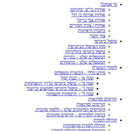
מי אנחנו?
אודות בי”ס ‘כחותם'
אודות אורנה בן דור
אודות צבי בריגר
אודות / צוות המורים
כתבות וראיונות
צור קשר
טיפול ביוגרפי
מהו הטיפול הביוגרפי?
טיפול ביוגרפי בקליניקה
המטפלים שלנו – בוגרים
המטפלים שלנו – מתמחים
לימודי הכשרה
מידע כללי – הכשרת מטפלים
שנה א' – שנת יסוד
שנה ב’ – טיפול ביוגרפי כדרך התפתחות
שנה ג’ – טיפול ביוגרפי כמקצוע וכייעוד
שנה ד’ – התמחות והעמקה
קורסים וסדנאות
קורסים וסדנאות
הקורסים המקוונים שלנו – ללמוד מהבית
כניסת תלמידים – קורסים מקוונים
קהילה לומדת
קהילה לומדת ומתפתחת
שעורים פתוחים בקבלה תשפ"ו