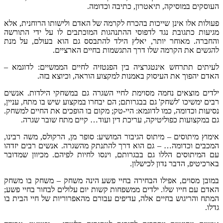
העוסקים במוסיקה, תיאטרון, כתיבה וכדומה.
פעולות אלו אינן שייכות בהכרח לקרמה של האדם ולישותו הרוחנית, אלא
מגיעות כתגובת נגד לדפוסי ההתנהגות המוכתבים לו על ידי התורשה
והחברה. מאוחר יותר, יאלץ הילד להתבסס גם הוא בעולם, על מנת
להגשים את הקרמה שלו דרך התגשמות בחיים הארציים.
לעיתים תתרחש אינטגרציה בין הפנטזיה לחיים הממשיים: לדוגמא –
האדם יהפוך את העיסוק באמנות למקצוע הוראה, וכיוצא בזה.
ילדים מוצאים נחמה מסוימת לחיי השגרה גם במשחקי הילדות. אנשים
רבים ימשיכו 'לשחק' גם בבגרותם; הם יבחרו במקצוע שיש בו מתח, עניין,
נסיעות וכדומה, כמו לדוגמא: היי-טק; מקום בו הופכים את החיים למשחק.
גם במקצועות כפוליטיקה, עריכת דין ועוד… קיים מתח שובר שגרה.
אימוץ מיתוסים – מיתוס הגיבור המושיע: סופר מן, הרקולס, משה רבינו,
המכבים וכדומה… – גם הוא דרך להתנתק מהשגרה. אנשים רבים יזדהו
עם המיתוסים הללו גם בבגרותם, וינסו לחיות לפיהם. מכיוון שמדובר
בארכיטיפ, הדבר נדון לכישלון.
במובן מסוים, אפילו הבחירה בחיי פשע הינה משחק – משחק בו משחק
האדם עם חייו שלו. ילדים ממשפחות קשות יום עלולים לבחור בחיי פשע;
המתח והריגוש בחיים אלה, עדיפים עבורם מהאפרוריות של חיי הבית בו
גדלו.