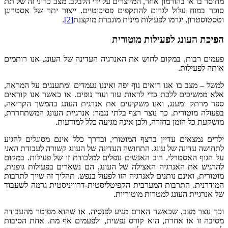
מחוסר בו או בהורמון אחר, המיוצרים על ידי הלבלב. מצב כרוני זה של תת
סוכר במוח עלול לגרום להתקפים פסיכוטיים. ייצור יתר של אסטרוגן
וטסטוסטרון, יגרמו לפעילות מינית מוגברת מוקצנת
[2]
.
הפיכת העונג לפעילות מוטורית
פעמים רבות, במקום לחוש את האנרגיה העדינה של העונג, אנו רותמים
אותה לפעילות.
למשל – מצב בו אנו רואים נוף יפה ואיננו נעמדים ומתענגים על המראה,
אלא ממשיכים ללכת כדי לראות עוד ועוד נופים. או כאשר אנו קוראים
ספר מרתק ומענג, ואנו משקיעים את אנרגית העונג בהמשך הקריאה,
בפעולה מוטורית. כך נוצר רצף בלתי נגמר: אנרגיית העונג המשתחררת,
מושקעת כל הזמן בחזרה, ולכן אינה מגיעה כלל למודעות.
ילדים נמצאים עדיין ברצף המוטורי, ובדרך כלל אינם מסוגלים להגיע
לתחושה עדינה של עונג. התחושה העדינה של העונג קשורה לעבודת
האני
על הגוף האסטרלי. רוב האנשים נופלים למלכודת זו של פעילות. במקום
להרגיש את האנרגיה האצילה של העונג, הם נשארים בפעילות גופנית,
מוטורית, ואינם נותנים לאנרגיה הזו לפעול בנפש. תהליך זה שייך לתרבות
המודרנית. התרבות המערבית הקפיטליסטית-דרוויניסטית גרמה לשעבוד
של אנרגיית העונג למטרות מוטוריות.
וכך נוצר מצב, שכאשר האדם מגיע לפנסיה, או שהוא מפוטר מהעבודה
מסיבה זו או אחרת, הוא קורס נפשית, ולפעמים אף מת. אחת הסיבות