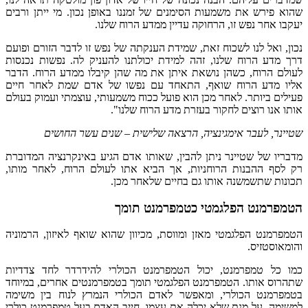
שהוא פירש את משמעות הסימנים של זמננו באופן נכון. מי ייתן ורבים
יעקבו אחר נפש זו, הרחוקה עדיין ממדע הרוח שלנו.
נכון, ואל לנו לשכוח זאת, שמידת הענקתה של נפש זו לדבר הזורם ופועם
דרך מדע הרוח שלנו, זהה למידת יכולתנו להעניק לה. נפשות נכנסות
לעולם הרוח, כשהן נושאת איתן את מה שהן קיבלו ממדע הרוח. הדבר
אליו מדע הרוח שואף, התאחד עם נפשו של אדם שמת לאחר חיים
פעילים ביותר. לאחר מכן הוא פועל ככוח משמעותי, עוצמתי ועמוק בעולם
אותו אנו רוצים לחקור בעזרת מדע הרוח שלנו".
שטיינר, לעבר אימגינציה, הרצאה שלישית – שנים עשר החושים
מדבריו של שטיינר ניתן להבין, שאותו אדם הגיע באינקרנציה המדוברת
רק לסף ההבנות הרוחניות, אך הביא אתו לעולם הרוח, לאחר מותו,
תכונות שתשמשנה אותו גם בחיים שלאחר מכן.
הטמפרמנט הפלגמטי כטמפרמנט תומך
הטמפרמנט הפלגמטי מאזן ומווסת, מכיוון שהוא שואף לאיזון, הרמוניה
והומאוסטזיס.
כמו כל טמפרמנט, יכול הטמפרמנט הכולרי להידרדר לחד צדדיות
שתהרוס אותו. הטמפרמנט הפלגמטי תומך בטמפרמנטים אחרים, במיוחד
בטמפרמנט הכולרי, ומאפשר לאדם הכולרי הנמרץ לנוח בין משימה
למשימה. על מנת שלא יכלה את עצמו, חייב האדם בעל טמפרמנט כולרי