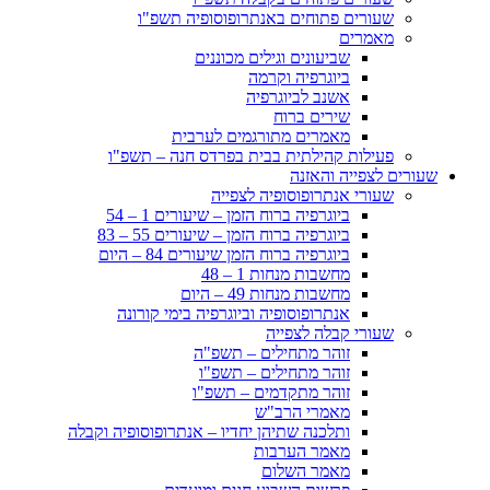
שעורים פתוחים באנתרופוסופיה תשפ"ו
מאמרים
שביעונים וגילים מכוננים
ביוגרפיה וקרמה
אשנב לביוגרפיה
שירים ברוח
מאמרים מתורגמים לערבית
פעילות קהילתית בבית בפרדס חנה – תשפ"ו
שעורים לצפייה והאזנה
שעורי אנתרופוסופיה לצפייה
ביוגרפיה ברוח הזמן – שיעורים 1 – 54
ביוגרפיה ברוח הזמן – שיעורים 55 – 83
ביוגרפיה ברוח הזמן שיעורים 84 – היום
מחשבות מנחות 1 – 48
מחשבות מנחות 49 – היום
אנתרופוסופיה וביוגרפיה בימי קורונה
שעורי קבלה לצפייה
זוהר מתחילים – תשפ"ה
זוהר מתחילים – תשפ"ו
זוהר מתקדמים – תשפ"ו
מאמרי הרב"ש
ותלכנה שתיהן יחדיו – אנתרופוסופיה וקבלה
מאמר הערבות
מאמר השלום