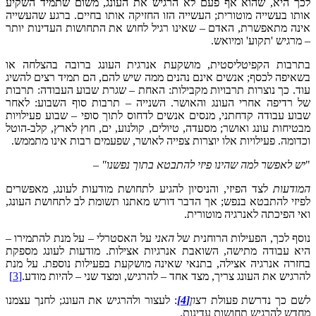
לכך היא, שהוא אף פעם לא הרגיש את העונג, משום שתמיד השקיע
אותו בעשייה מוטורית; העשייה הזו החזיקה אותו בחיים. ברגע שהעשייה
אינה מתאפשרת, האדם – שאינו רגיל לחוש את התחושות העדינות יותר
– מרגיש 'תקוע' ומיואש.
בתרבות הקפיטליסטית, מושקעת אנרגית העונג ברובה בהצלחה או
בשאיפה לכסף; אנשים אינם נהנים ממה שיש להם, הם תמיד רצים להשיג
עוד. כך נוצרות תרבויות מקבילות: האחת – שגרת שבוע העבודה: תרבות
של רדיפה אחרי העונג והאושר. השנייה – תרבות סוף השבוע: לאחר
שבוע עבודה קדחתני, מנסים אנשים לדחוס לתוך סופי – שבוע פעילויות
מבטיחות עונג ואושר; מסעדה, טיולים, קולנוע, ים, חוץ לארץ, קלב-הוטל
וכדומה. פעילויות אלו יוצרות צפייה לאושר, שפעמים רבות אינו מתממש.
"
יש לאפשר למה שהינו פיזי להתבטא בתוך נפשנו"
–
המודעות
לצד הפיזי, והניסיון להגיע לתחושת מודעות לעונג, מאפשרים
לפיזי להתבטא בנפש; אך הדבר דורש מאתנו תשומת לב לתחושת העונג,
ואי הפיכתה לאנרגיה מוטורית.
נוסף לכך, הפעילות הרוחנית של
האני
על האסטרלי – על מנת להתמירו –
היא עבודה מתישה, השואבת אנרגיות אצילות. מודעות לעונג מספקת
בחזרה אנרגיה אצילה, בתנאי שאינה מושקעת בפעילות נוספת. על מנת
להרגיש את העונג צריך, מצד אחד – להרגיש, ומצד שני – להיות מודע.
[3]
לשם כך נדרשת פעולת
רצון
[4]
: לעצור ולהרגיש את העונג; לחנך עצמנו
מחדש להרגיש תחושות עדינות.