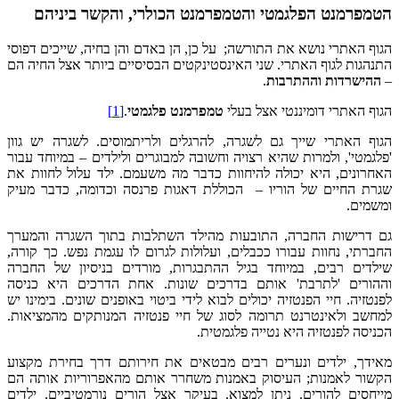
הטמפרמנט הפלגמטי והטמפרמנט הכולרי, והקשר ביניהם
הגוף האתרי נושא את התורשה; על כן, הן באדם והן בחיה, שייכים דפוסי
התנהגות לגוף האתרי. שני האינסטינקטים הבסיסיים ביותר אצל החיה הם
–
ההישרדות וההתרבות
.
הגוף האתרי דומיננטי אצל בעלי
טמפרמנט פלגמטי
.
[1]
הגוף האתרי שייך גם לשגרה, להרגלים ולריתמוסים. לשגרה יש גוון
'פלגמטי', ולמרות שהיא רצויה וחשובה למבוגרים ולילדים – במיוחד עבור
האחרונים, היא יכולה להיחוות כדבר מה משעמם. ילד עלול לחוות את
שגרת החיים של הוריו – הכוללת דאגות פרנסה וכדומה, כדבר מעיק
ומשמים.
גם דרישות החברה, התובעות מהילד השתלבות בתוך השגרה והמערך
החברתי, נחוות עבורו ככבלים, ועלולות לגרום לו עגמת נפש. כך קורה,
שילדים רבים, במיוחד בגיל ההתבגרות, מורדים בניסיון של החברה
וההורים 'לתרבת' אותם בדרכים שונות. אחת הדרכים היא כניסה
לפנטזיה. חיי הפנטזיה יכולים לבוא לידי ביטוי באופנים שונים. בימינו יש
למחשב ולאינטרנט תרומה לסוג של חיי פנטזיה המנותקים מהמציאות.
הכניסה לפנטזיה היא נטייה פלגמטית.
מאידך, ילדים ונערים רבים מבטאים את חירותם דרך בחירת מקצוע
הקשור לאמנות; העיסוק באמנות משחרר אותם מהאפרוריות אותה הם
מייחסים להורים. ניתן למצוא, בעיקר אצל הורים נורמטיביים, ילדים