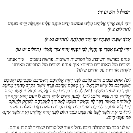
תמלול השיעור:
וִיהִי נֹעַם אֲדֹנָי אֱלֹהֵינוּ עָלֵינוּ ומעשה יָדֵינוּ כּוֹנְנָה עָלֵינוּ וּמַעֲשֵׂה יָדֵינוּ כּוֹנְנֵהוּ
(תהילים צ יז)
אֲדֹנָי שְׂפָתַי תִּפְתָּח וּפִי יַגִּיד תְּהִלָּתֶךָ
.
(תהלים נא יז)
יִהְיוּ לְרָצוֹן אִמְרֵי פִי וְהֶגְיוֹן לִבִּי לְפָנֶיךָ יְהוָה צוּרִי וְגֹאֲלִי
(
תהלים יט טו
)
אנחנו בפרשה חשובה. כל הפרשות חשובות. פרשת ניצבים – איך אנחנו
ניצבים מול האתגרים בחיים? איך אנחנו ניצבים מול התביעה מאיתנו
לקחת אחריות על החיים שלנו?
{
ט} אַתֶּם נִצָּבִים הַיּוֹם כֻּלְּכֶם לִפְנֵי יְהוָה אֱלֹהֵיכֶם רָאשֵׁיכֶם שִׁבְטֵיכֶם זִקְנֵיכֶם
וְשֹׁטְרֵיכֶם כֹּל אִישׁ יִשְׂרָאֵל: {י} טַפְּכֶם נְשֵׁיכֶם וְגֵרְךָ אֲשֶׁר בְּקֶרֶב מַחֲנֶיךָ מֵחֹטֵב
עֵצֶיךָ עַד שֹׁאֵב מֵימֶיךָ: {יא} לְעָבְרְךָ בִּבְרִית יְהוָה אֱלֹהֶיךָ וּבְאָלָתוֹ אֲשֶׁר יְהוָה
אֱלֹהֶיךָ כֹּרֵת עִמְּךָ הַיּוֹם: {יב} לְמַעַן הָקִים אֹתְךָ הַיּוֹם לוֹ לְעָם וְהוּא יִהְיֶה לְּךָ
לֵאלֹהִים כַּאֲשֶׁר דִּבֶּר לָךְ וְכַאֲשֶׁר נִשְׁבַּע לַאֲבֹתֶיךָ לְאַבְרָהָם לְיִצְחָק וּלְיַעֲקֹב:
{יג} וְלֹא אִתְּכֶם לְבַדְּכֶם אָנֹכִי כֹּרֵת אֶת הַבְּרִית הַזֹּאת וְאֶת הָאָלָה הַזֹּאת:
{יד} כִּי אֶת אֲשֶׁר יֶשְׁנוֹ פֹּה עִמָּנוּ עֹמֵד הַיּוֹם לִפְנֵי יְהוָה אֱלֹהֵינוּ וְאֵת אֲשֶׁר אֵינֶנּוּ
פֹּה עִמָּנוּ הַיּוֹם
:
יש לנו כבר מההתחלה ריכוז גדול מאוד של סודות שצריך לפתוח אותם.
כמו שאמרנו, הפרשה הזו מזמינה את כולנו להיות ניצבים. ניצב זה אנך, זה