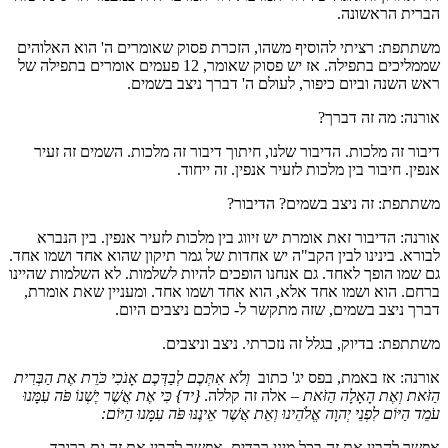
הברית הראשונה.
משתתפת: רציתי להוסיף משהו, הזכרת פסוק שאומרים ה' הוא האלוהים
שממליכים בתפילה. אז יש פסוק שאומר, 12 פעמים אומרים בתפילה של
ראש השנה וביום כיפור, לעולם ה' דברך ניצב בשמים.
אורנה: מה זה דברך?
דיבור זה מלכות. הדיבור שלנו, חיתוך דיבור זה מלכות. השמים זה זעיר
אנפין. חיבור בין מלכות לזעיר אנפין. זה ייחוד.
משתתפת: זה ניצב בשמים? הדיבור?
אורנה: הדיבור זאת אומרת יש זיווג בין מלכות לזעיר אנפין. בין הנברא
לבורא. בינינו לבין הקב"ה יש אחדות של גמר תיקון שהוא אחד ושמו אחד.
גם שמו הופך לאחד. גם אנחנו הופכים להיות לשלמות. לא השלמות שהיינו
ברחם. הוא ושמו אחד אלא, הוא אחד ושמו אחד. ומעניין שאת אומרת,
דברך ניצב בשמים, שזה מתקשר ל- כולכם ניצבים היום.
משתתפת: בדיוק, בגלל זה נזכרתי. ניצב וניצבים.
אורנה: אז באמת, בפס יג' כתוב
וְלֹא אִתְּכֶם לְבַדְּכֶם אָנֹכִי כֹּרֵת אֶת הַבְּרִית
הַזֹּאת וְאֶת הָאָלָה הַזֹּאת
– אלה זה קללה.
{יד} כִּי אֶת אֲשֶׁר יֶשְׁנוֹ פֹּה עִמָּנוּ
עֹמֵד הַיּוֹם לִפְנֵי יְהוָה אֱלֹהֵינוּ וְאֵת אֲשֶׁר אֵינֶנּוּ פֹּה עִמָּנוּ הַיּוֹם
:
אפשר להבין את זה בכל מיני רבדים. אפשר להבין את זה גם ברובד