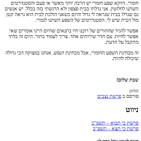
חומרי. דווקא שפע חומרי יש הרבה יותר מאשר אי פעם והסטנדרטים
השתנו לחלוטין. אני גדלתי בבית פצפון ולא הרגשתי בזה בכלל. יש אנשים
גם שגדלו בבית שנראה לי גדול והיום כשאני הולכת לבית הוא נראה קטן
מול הבית שיש לי. הסטנדרטים של השפע השתנו לגמרי.
אפשר להגיד שההורים של רובנו חיו בתנאים שהיום היינו אומרים שאי
אפשר לחיות. עם חדר שירותים אחד. צריך לעמוד בתור. היום זה בלתי
מתקבל על הדעת.
זה מבחינת השפע החומרי, אבל מבחינת הנפש, אנחנו במצוקה הכי גדולה
שיכולה להיות.
שבת שלום!
print
פורסם ב
פרשת נצבים
ניווט
פרשת כי תבוא – תשפ"ב
פרשת כי תצא – תשפ"ב
רוצים לשמוע עוד? כתבו לנו