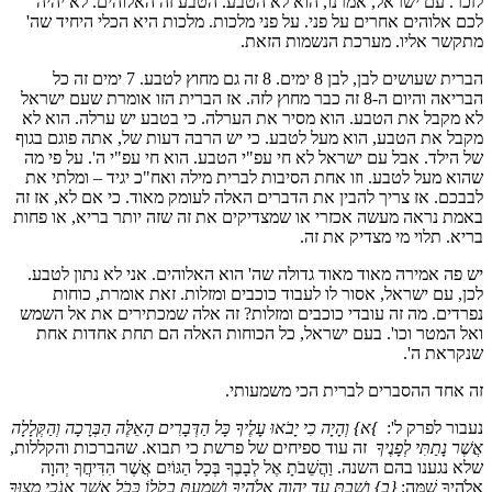
לזכר. עם ישראל, אמרנו, הוא לא הטבע. הטבע זה האלוהים. לא יהיה
לכם אלוהים אחרים על פני. על פני מלכות. מלכות היא הכלי היחיד שה'
מתקשר אליו. מערכת הנשמות הזאת.
הברית שעושים לבן, לבן 8 ימים. 8 זה גם מחוץ לטבע. 7 ימים זה כל
הבריאה והיום ה-8 זה כבר מחוץ לזה. אז הברית הזו אומרת שעם ישראל
לא מקבל את הטבע. הוא מסיר את הערלה. כי בטבע יש ערלה. הוא לא
מקבל את הטבע, הוא מעל לטבע. כי יש הרבה דעות של, אתה פוגם בגוף
של הילד. אבל עם ישראל לא חי עפ"י הטבע. הוא חי עפ"י ה'. על פי מה
שהוא מעל לטבע. וזו אחת הסיבות לברית מילה ואח"כ יגיד – ומלתי את
לבבכם. אז צריך להבין את הדברים האלה לעומק מאוד. כי אם לא, אז זה
באמת נראה מעשה אכזרי או שמצדיקים את זה שזה יותר בריא, או פחות
בריא. תלוי מי מצדיק את זה.
יש פה אמירה מאוד מאוד גדולה שה' הוא האלוהים. אני לא נתון לטבע.
לכן, עם ישראל, אסור לו לעבוד כוכבים ומזלות. זאת אומרת, כוחות
נפרדים. מה זה עובדי כוכבים ומזלות? זה אלה שמכתירים את אל השמש
ואל המטר וכו'. בעם ישראל, כל הכוחות האלה הם תחת אחדות אחת
שנקראת ה'.
זה אחד ההסברים לברית הכי משמעותי.
נעבור לפרק ל':
}
א} וְהָיָה כִי יָבֹאוּ עָלֶיךָ כָּל הַדְּבָרִים הָאֵלֶּה הַבְּרָכָה וְהַקְּלָלָה
אֲשֶׁר נָתַתִּי לְפָנֶיךָ
זה עוד ספיחים של פרשת כי תבוא. שהברכות והקללות,
שלא נגענו בהם השנה. וַהֲשֵׁבֹתָ אֶל לְבָבֶךָ בְּכָל הַגּוֹיִם אֲשֶׁר הִדִּיחֲךָ יְהוָה
אֱלֹהֶיךָ שָׁמָּה:
{ב} וְשַׁבְתָּ עַד יְהוָה אֱלֹהֶיךָ וְשָׁמַעְתָּ בְקֹלוֹ כְּכֹל אֲשֶׁר אָנֹכִי מְצַוְּךָ