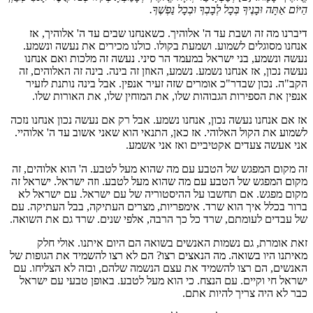
הַיּוֹם אַתָּה וּבָנֶיךָ בְּכָל לְבָבְךָ וּבְכָל נַפְשֶׁךָ.
דיברנו מה זה ושבת עד ה' אלוהיך. כשאנחנו שבים עד ה' אלוהיך, אז
אנחנו מסוגלים לשמוע. ושמעת בקולו. כולנו מכירים את נעשה ונשמע.
נעשה ונשמע, בני ישראל במעמד הר סיני. נעשה זה מלכות ואם אנחנו
נעשה נכון, אז אנחנו נשמע. נשמע, האוזן זה בינה. בינה זה האלוהים, זה
הקב"ה. נכון שבדר"כ אומרים שזה זעיר אנפין. אבל בינה נותנת לזעיר
אנפין את הספירות הגבוהות שלו, את המוחין שלו, את האורות שלו.
אז אם אנחנו נעשה נכון, אנחנו נשמע. אבל רק אם נעשה נכון אנחנו נזכה
לשמוע את הקול האלוהי. אז כאן, התנאי הוא שאני אשוב עד ה' אלוהיי.
אני אעשה צעדים אקטיביים ואז אני אשמע.
זה מקום המפגש של הטבע עם מה שהוא מעל לטבע. ה' הוא אלוהים, זה
מקום המפגש של הטבע עם מה שהוא מעל לטבע. וזה ישראל. ישראל זה
מקום מפגש. אם תחשבו על ההיסטוריה של עם ישראל. עם ישראל לא
ברור בכלל איך הוא שרד. אימפריות, מצרים העתיקה, בבל העתיקה. עם
של עבדים לעומתם, שרד כל כך הרבה, אלפי שנים. שרד גם את השואה.
זאת אומרת, גם נשמות האנשים בשואה הם היום איתנו. אולי חלק
מאיתנו היו בשואה. מה הנאצים רצו? הם לא רצו להשמיד את הגופות של
האנשים, הם רצו להשמיד את עצם הנשמה שלהם, ובזה לא הצליחו. עם
ישראל חי וקיים. עם הנצח. כי הוא מעל לטבע. באופן טבעי עם ישראל
כבר לא היה צריך להיות אתם.