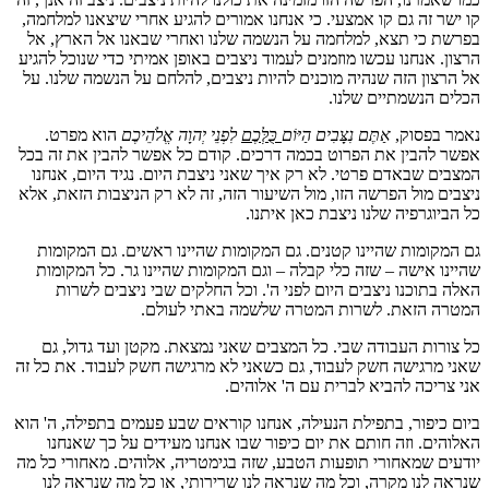
קו ישר זה גם קו אמצעי. כי אנחנו אמורים להגיע אחרי שיצאנו למלחמה,
בפרשת כי תצא, למלחמה על הנשמה שלנו ואחרי שבאנו אל הארץ, אל
הרצון. אנחנו עכשו מוזמנים לעמוד ניצבים באופן אמיתי כדי שנוכל להגיע
אל הרצון הזה שנהיה מוכנים להיות ניצבים, להלחם על הנשמה שלנו. על
הכלים הנשמתיים שלנו.
נאמר בפסוק,
אַתֶּם נִצָּבִים הַיּוֹם
כֻּלְּכֶם
לִפְנֵי יְהוָה אֱלֹהֵיכֶם
הוא מפרט.
אפשר להבין את הפרוט בכמה דרכים. קודם כל אפשר להבין את זה בכל
המצבים שבאדם פרטי. לא רק איך שאני ניצבת היום. נגיד היום, אנחנו
ניצבים מול הפרשה הזו, מול השיעור הזה, זה לא רק הניצבות הזאת, אלא
כל הביוגרפיה שלנו ניצבת כאן איתנו.
גם המקומות שהיינו קטנים. גם המקומות שהיינו ראשים. גם המקומות
שהיינו אישה – שזה כלי קבלה – וגם המקומות שהיינו גר. כל המקומות
האלה בתוכנו ניצבים היום לפני ה'. וכל החלקים שבי ניצבים לשרות
המטרה הזאת. לשרות המטרה שלשמה באתי לעולם.
כל צורות העבודה שבי. כל המצבים שאני נמצאת. מקטן ועד גדול, גם
שאני מרגישה חשק לעבוד, גם כשאני לא מרגישה חשק לעבוד. את כל זה
אני צריכה להביא לברית עם ה' אלוהים.
ביום כיפור, בתפילת הנעילה, אנחנו קוראים שבע פעמים בתפילה, ה' הוא
האלוהים. וזה חותם את יום כיפור שבו אנחנו מעידים על כך שאנחנו
יודעים שמאחורי תופעות הטבע, שזה בגימטריה, אלוהים. מאחורי כל מה
שנראה לנו מקרה, וכל מה שנראה לנו שרירותי, או כל מה שנראה לנו