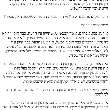
בין עץ החיים לעץ הדעת. במילים של בעל הסולם, זה בין הרצון לקבל, עץ
הדעת, ובין הרצון להשפיע.
תיקון עץ הדעת מתחיל ב-? מי היה במידת החסד וההשפעה האין סופית?
משתתפת: אברהם
אורנה: נכון. אברהם. אומר הבעש"ט, שתיקון עץ הדעת, כבר תוקן. זה לא
שאנחנו חוטאים מלידתנו כמו אצל הנוצרים והמשיח צריך לגאול אותנו
מחטאינו. הדברים כבר תוקנו. למשל, תיקון עץ הדעת כבר תוקן ע"י
האבות. זה התחיל באברהם, ומידת החסד שלו, והאהבה. זה נגלה אליו,
לה', באלוני ממרא. אומר הבעש"ט, ממרא, זה התיקון של אדם הראשון,
שהיה ממרא את פיו של ה'.
זאת אומרת, יש כבר תיקון בעץ הדעת. זה הכל עלינו. איך אנחנו מתקנים
את עץ הדעת טוב ורע. עץ הדעת טוב, הוא הרצון לקבל בעל מנת
להשפיע. עץ הדעת רע, רע, ראשי תיבות, רצון עצמי. אז איך אני ניצבת
היום מול ה' מתוך הכרזה, כמו בכל ראש שנה, ואני מבקשת שהוא יעזור לי
לחזור בתשובה. לשוב אליו. ולתקן את החטא שהביא פירוד.
משתתפת: אם אומרים שחטא עץ הדעת תוקן ע"י אברהם, אז מה נותר
לנו לתקן?
אורנה: כל אחד מאיתנו צריך לתקן בתוכו את עץ הדעת. זה תוקן ע"י
אברהם, והמשיך ע"י משה. כי משה הוא ספירת דעת. אבל כל אחד ואחד