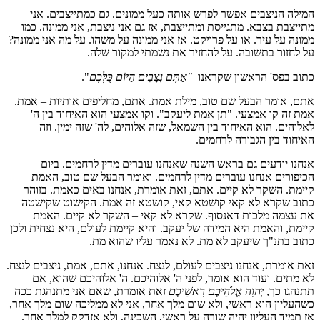
המילה הניצבים אפשר לפרש אותה כעל ממונים. גם כמתייצבים. אני
מתייצבת בצבא. מתגייסת ומתייצבת, אז גם אני ניצבת, אני ממונה. כמו
ממונה על עיר. או על פרויקט. אז אני ממונה על משהו. על מה אני ממונה?
על לחזור בתשובה. על להחזיר את נשמתי למקור שלה.
כתוב בפס' הראשון שקראנו
"אַתֶּם נִצָּבִים הַיּוֹם כֻּלְּכֶם
".
אתם, אומר הבעל שם טוב, מילת אמת. אתם, מחליפים אותיות – אמת.
אמת זה קו אמצעי. "תן אמת ליעקב". וקו אמצעי הוא האיחוד בין ה'
לאלוהים. הוא האיחוד בין השמאל, שזה אלוהים, לה' שזה ימין. וזה
האיחוד בין הגבורה לרחמים.
אנחנו יודעים גם בראש השנה שאנחנו עוברים מדין לרחמים. ביום
הכיפורים אנחנו עוברים מדין לרחמים. ואומר הבעל שם טוב, האמת
קיימת. השקר לא קיים. אתם, זאת אומרת, אנחנו באים כאמת. בזוהר
כתוב שקרא לא קאי קושטא קאי, קושטא זה אמת. הקישוט שקישטה
את עצמה מלכות דאנסוף. שקרא לא קאי – השקר לא קיים. האמת
קיימת, והאמת היא המידה של יעקב. והיא קיימת לעולם, היא נצחית ולכן
כתוב בתנ"ך שיעקב לא מת. לא נאמר עליו שהוא מת.
זאת אומרת, אנחנו ניצבים לעולם, לנצח. אנחנו, אתם, אמת, ניצבים לנצח.
לא מתים. ועוד הוא אומר, לפני ה' אלוהיכם. ה' אלוהיכם שהוא, אם
תתנהגו כך,
יְהוָה אֱלֹהֵיכֶם רָאשֵׁיכֶם
זאת אומרת, שאם אני מתנהגת ככה
כשהעליון הוא ראשי, ולא שום מלך אחר, אני לא ממליכה שום מלך אחר,
אז תמיד העליון יהיה שורה על ראשי, השכינה, ולא אזדקק למלך אחר.