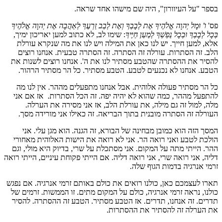
בספר "על העיוורון", היה שם מישהו אחד שראה.
פס'
ו' וּמָל יְהוָה אֱלֹהֶיךָ אֶת לְבָבְךָ וְאֶת לְבַב זַרְעֶךָ לְאַהֲבָה אֶת יְהוָה אֱלֹהֶיךָ
בְּכָל לְבָבְךָ וּבְכָל נַפְשְׁךָ לְמַעַן חַיֶּיךָ
: שימו לב, לא כתוב למען יאריכון ימיך,
אלא, למען חייך. יש לנו כאן את המילה ויש לנו את מה שנקרא עורלת
הלב. זה הסתרות. עורלה זה הסתרה. זה הסתרה טבעית. אנחנו רוצים
להסיר את ההסתרה שהטבע מסתיר לנו את ה'. אנחנו רוצים לשנות את
הטבע. אנחנו לא נכנעים לטבע. הטבע מסתיר. כל הר מסתיר הרהור.
כל הר מסתיר פעולה אלוהית. אבל אנחנו מתפעלים מההר. אין לנו מה
להתפעל מההר, כמה שהוא לא יהיה יפה. זה הכל הסתרות. אז אם אני
מלה, למול זה גם מילה, את עורלת הלב, אז אני מסירה את הערלה.
העורלה זה הסתרה מובנית בתוך הבריאה. זה כאילו אני מורידה מסך.
המסך הזה הוא כמובן מבחינה של הבורא, זה הגנה. הוא מגן עלי. אני
הולכת לטבע ואני רואה הר. אני לא רואה את הישות האלוהית מאחורי
ההר. הייתי מתה על המקום. אני מסתכלת על שרי, בדיוק היא מולי, וגם
דליה, אני רואה שרי, אני רואה דליה. אם הייתי פקוחת עיניים, הייתי רואה
זרמי אנרגיה בדמות הגוף שלה.
תארו לעצמכם כאן, כולנו רואים את כולם באותם זרמי אנרגיה. אם נפגש
כולנו, נראה זרמי אנרגיה, כולם על המקום מתים. זו הממשות. זרמים של
תדרים. זה אנחנו, תדרים. אז הטבע מסתיר. הטבע זה ההסתרה. להסיר
את הערלה זה להסתיר את ההסתרות.