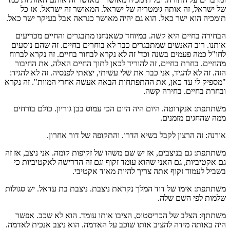
של ישראל, זה אותה גימטריה של ישראל. המאושר זה ישראל. אז כל
תומכיה הוא ישר כאל. הוא גם יהיה מאושר כנראה אבל בעיקר ישר כאל.
הבחירה בחיים היא קשה. במיוחד כשאנחנו מתבגרים והחיים מכריעים
אותנו. רוב האנשים שמתבגרים כבר לא בוחרים בחיים. זה שהם נוסעים
לחו"ל כמה פעמים בשנה וכד' זה לא נקרא לבחור בחיים. זה נקרא לברוח
מהחיים. בחרת בחיים, זה להוריד לכאן לתוך החיים האלה, את החיבור
הזה. זה לא להגיד, אני כבר את שלי עשיתי, יצאתי לפנסיה. זה לא להגיד:
"מספיק לי עד כאן, את ההתפתחות הבאה אעשה אחרי המוות". זה נקרא
ובחרת בחיים. בחירה קשה.
משתתפת: אנקדוטה. היום היה היום הכי עמוס בבן גוריון. כולם בורחים
ממה שהחגים מזמנים.
אורנה: זה הרצון לקבל בשיא הדרו. והתקופה של דור אחרון.
משתתפת: גם בניצבים, אז יש שם משהו של זקיפות קומה. אני ניצב, אז זה
גם אקטיביות, גם האני שהוא עומד זקוף וגם זה הדרישה לאקטיביות כי
בשביל לעמוד זקוף אתה צריך להיות מאוד אקטיבי.
משתתפת: אימו של דוד המלך נקראת ניצבת. ניצבת בת עדאל. יש סגולות
שלמות לפי השם שלה.
משתתף: הצלב של הכריסטוס, הציבו אותו עומד. הוא לא שכב. אפשר
היה באותה מידה להציב אותו שוכב על האדמה. הוא ניצב אנכית לאדמה.