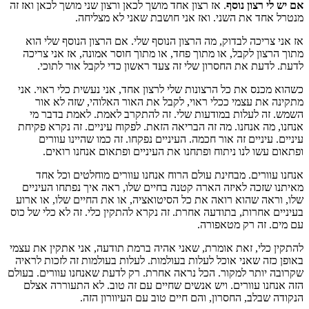
אם יש לי רצון נוסף
. אז רצון אחד מושך לכאן ורצון שני מושך לכאן ואז זה
מנטרל אחד את השני. ואז אני חושבת שאני לא מצליחה.
אז אני צריכה לבדוק, מה הרצון הנוסף שלי. אם הרצון הנוסף שלי הוא
מתוך הרצון לקבל, או מתוך פחד, או מתוך חוסר אמונה, אז אני צריכה
לדעת. לדעת את החסרון שלי זה צעד ראשון כדי לקבל אור לתוכי.
כשהוא מכנס את כל הרצונות שלי לרצון אחד, אני נעשית כלי ראוי. אני
מתקינה את עצמי ככלי ראוי, לקבל את האור האלוהי, שזה לא אור
השמש. זה לעלות במודעות שלי. זה להתקרב לאמת. לאמת בדבר מי
אנחנו, מה אנחנו. מה זה הבריאה הזאת. לפקוח עיניים. זה נקרא פקיחת
עיניים. עיניים זה אור חכמה. העיניים נפקחו. זה כמו שהיינו עוורים
ופתאום עשו לנו ניתוח ופתחנו את העיניים ופתאום אנחנו רואים.
אנחנו עוורים. מבחינת עולם הרוח אנחנו עוורים מוחלטים וכל אחד
מאיתנו שזכה לאיזה הארה קטנה בחיים שלו, ראה איך נפתחו העיניים
שלו, וראה שהוא רואה את כל הסיטואציה, או את החיים שלו, או ארוע
בעיניים אחרות, בתודעה אחרת. זה נקרא להתקין כלי. זה לא כלי של כוס
עם מים. זה רק מטאפורה.
להתקין כלי, זאת אומרת, שאני אהיה ברמת תודעה, אני אתקין את עצמי
באופן כזה שאני אוכל לעלות בעולמות. לעלות בעולמות זה לזכות לראיה
שקרובה יותר למקור. הכל נראה אחרת. רק לדעת שאנחנו עוורים. בעולם
הזה אנחנו עוורים. ויש אנשים שחיים עם זה טוב. לא התעוררה אצלם
הנקודה שבלב, החסרון, והם חיים טוב עם העיוורון הזה.