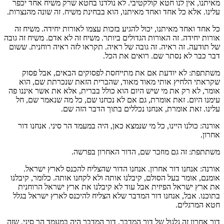
מאיתנו, אין לנו חטא קולקטיבי. לא נולדנו בחטא שרק משיח אחד יכפר
עלינו. אלא כל אחד ואחד מאיתנו, הוא בבחינת משיח. זה שונה מהנצרות.
כל אחד ואחד מאיתנו, יכול להגיע בזכות עצמו לאורות יחידה. משיח זה
אורות יחידה. זה האורות הגדולים ביותר. משיח זה לא אדם. משיח זה גובה
של תודעה. זה ראיה. זה גובה של ראיה. תקראו לזה ראיה רוחנית. ששום
דבר כבר לא נסתר שם. רואים את הכל.
משתתפת: לא יודעת אם את מתייחסת לפסוקים הבאים, אבל פסוק
שקראתי הלחיץ אותי מאוד מאוד, שהברית הזאת שנכרתת שם, הוא
אומר, לא רק את מי שיש היום הוא כולל בברית, אלא את אשר איננו פה
עימנו היום. זאת אומרת, גם אם לא נכחנו שם, כל מה שנאמר שם, חל
עלינו. זאת אומרת, אנחנו נכללים בתוך הדבר הזה שם.
אורנה: כולנו היינו, כל מי שנמצא כאן, היה במעמד הר סיני. אנחנו דור
אחרון.
משתתפת: זה גם מוזכר שם, הדור האחרון בפרשה.
אורנה: אנחנו דור אחרון. אנחנו הדור שהצליח להכנס לארץ ישראל.
אומנם, אומר בעל הסולם, קיבלנו אותה ולא לקחנו אותה. כלומר, קיבלנו
את ארץ ישראל הפיזית אבל עוד לא קיבלנו את ארץ ישראל הרוחנית
בתוכנו. אבל, אנחנו דור המדבר שלא הצליח להיכנס לארץ ישראל בגלל
חטא המרגלים.
דור אחרון זה גלגול של דור המדבר. דור המדבר היה במעמד הר סיני. שזה