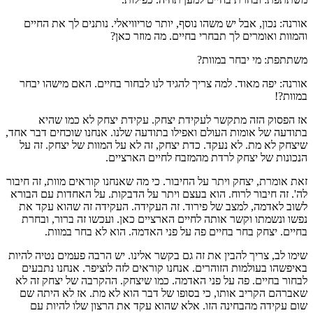
אורנה: נכון, אבל יש משהו נוסף, יותר טריוויאלי. נותנים לך את החיים
והמוות ואומרים לך תבחרי בחיים. מה מוזר כאן?
משתתפת: מי יבחר במוות?
אורנה: יפה מאוד. למה צריך להגיד לנו לבחור בחיים. האם מישהו יבחר
במוות?!
אז הפסוק הזה מתקשר לעקידת יצחק. עקידת יצחק לא כמו שהיא
בתודעה של אומות העולם ואפילו בתודעה שלנו. אנחנו שוכחים דבר אחד,
שיצחק לא מת. לא נעקד. כדת יצחק, זה לא על המוות של יצחק. זה על
הנכונות של יצחק לרדת מהמזבח לחיים הארציים.
זאת אומרת, יצחק ויתר על החיבור. כי מה שאנחנו קוראים מוות, זה חיבור
לה'. זה חיבור לרוח. הוא בעצם ויתר על הדבקות. על האחדות עם הבורא
לשוב לאדמה, למצב של פירוד. זה העקידה. העקידה זה שהוא עקד את
נפשו ונשמתו וקשר אותה לחיים הארציים כאן. ועכשו זה ברור, ובחרת
בחיים. יצחק בחר בחיים פה על פני האדמה. הוא לא בחר במוות.
שימו לב, צריך להבין את זה גם בקשר אלינו. יש הרבה פעמים נטיה להיות
באיפשהו בעולמות הזוהרים. אנחנו קוראים לזה לוציפר. אנחנו נתבעים
לבחור בחיים. פה על פני האדמה. כמו שיצחק. ההקרבה של יצחק זה לא
שאברהם הקריב אותו, כי בסופו של דבר הוא לא מת. אז לא היתה שם
שום עקידה מהבחינה הזו. אלא שהוא עקד את הרצון שלו להיות עם