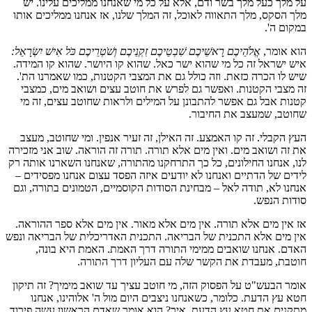
על מלך כעל מלך בשר ודם, אלא על כל מי שאנחנו ממליכים עלינו. יש
מלך הסקס, מלך התאווה לאוכל, זה המלך שלנו, אז אנחנו ממליכים אותו
במקום ה'.
הוא אומר,
אֱלֹהֵיכֶם רָאשֵׁיכֶם שִׁבְטֵיכֶם זִקְנֵיכֶם וְשֹׁטְרֵיכֶם כֹּל אִישׁ יִשְׂרָאֵל:
איש ישראל זה כל מי שהוא ישר כאל. שהוא קו היושר. שהוא קו המידה.
שיש לו הכרה כזאת. וזה כולל גם את המצבי הקטנות, כמו שאמרנו הת'.
זה מצבי הקטנות. ואפשר גם לפרש את חוטב עצים ושואב מים, כמצבי
קטנות אבל גם אפשר להתבונן על המילים ולראות שחוטב עצים, זה מי
שחוטב, שמעצב את החיבור.
העץ הקבלי. זה קו האמצע. זה האילן, זה זעיר אנפין. ומי שחוטב, מעצב
את זה ושואב מים. ואין מים אלא תורה. תורה זה הוראה. שוב אני מזכירה
לנו, אנחנו החילונים, כל כך התרחקנו מהתורה, שאנחנו השארנו אותה רק
לידים של הדתיים ואנחנו לא יודעים איזה הפסד עצום אנחנו מפסידים –
אנחנו לא, תודה לאל – מבחינת הסודות הקוסמיים, הטמונים בתורה, וגם
סודות הנפש.
אז אין מים אלא תורה. אין מים אלא מאור. אין מים אלא ספר ההוראה.
אין מים אלא התכנית של הבריאה. התכנית האדריכלית של הבריאה ונפש
האדם. אנחנו שואבים ממימי התורה דרך האמת. האמת היא בונה,
חוטבת, מעבדת את הקשר שלה עם העליון דרך התורה.
אומר הבעש"ט על הפסוק הזה, מי חוטב עציך עד שואב מימיך? זה תיקון
חטא עץ הדעת. כלומר, כשאנחנו ניצבים היום מול ה' אלוהינו, אנחנו
מתקנים את חטא עץ הדעת. איך? הוא אומר שאדם הראשון עשה פירוד.