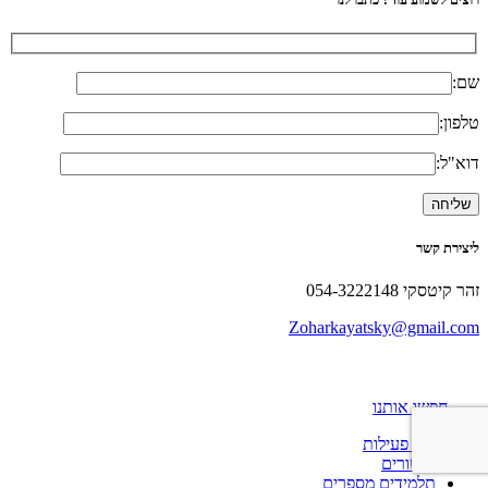
שם:
טלפון:
דוא"ל:
ליצירת קשר
זהר קיטסקי 054-3222148
Zoharkayatsky@gmail.com
חפשו אותנו
יומן פעילות
קישורים
תלמידים מספרים