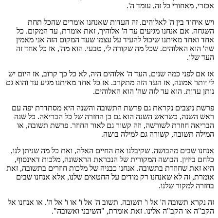
אכזרי, מאחורי כל זה, עומד ה'.
ויש איחוד בין ה' לאלוהים. זה העדות שאנחנו אומרים שהכל תחת
השגחה. אם אנחנו מגיעים עד ה' אלוהיך, זאת אומרת, עד המקום. כל
אחד ואחד מאיתנו שיכול להעיד על עצמו שעד המקום הזה אני מאמין
שה' הוא האלוהים. שכל מה שקורה לי, טבעי. הוא מה', אז כל אחד זה
העד שלו.
אז אם לפני כמה שנים, העד ה' אלוהים היה, לא כל כך קרוב, אז היום יש
לי יותר אמונה, אז העד הזה מתקרב. אז כל אחד מאיתנו מגיע עד והוא גם
נותן עדות. הוא עד לזה שה' הוא האלוהים.
פרשת ניצבים נקראת גם פרשת התשובה והשנה היא מסתדרת יפה עם
ראש השנה, כשראש השנה הוא גם כן החזרה של כל הבריאה. כל שנה
הבריאה חוזרת לשורשה, וזה קשור גם לאור החוזר. פרשת תשובה, או
המילה תשובה, קשורה גם למילה בושה.
אנחנו שבים מהבושה. שקיבלנו את החיים האלה, ואת כל מה שניתן לנו,
כלחם ביזיון. הבושה המקורית של הנבראת הראשונה, מלכות דאינסוף,
היא זאת שחוזרת בתשובה. אנחנו כבניה של מלכות חוזרים בתשובה, זאת
אומרת, זה לא שאנחנו רק מודים על החטאים שלנו, אלא אנחנו שבים
בחזרה למקור שלנו.
זה נקרא תשובה ה' אל ו' תשובה. תשוב ה' אל ו' או ו' אל ה'. או אנחנו אל
הקב"ה או הקב"ה אלינו. זאת אומרת, "השיבני ואשובה".