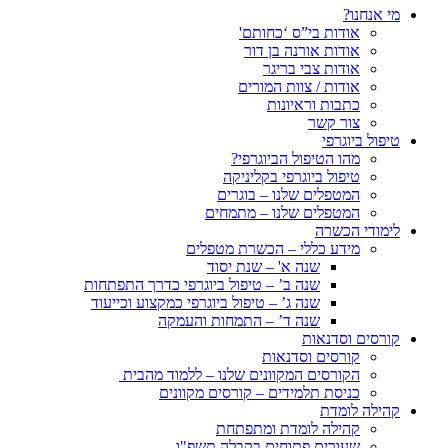
מי אנחנו?
אודות בי”ס ‘כחותם'
אודות אורנה בן דור
אודות צבי בריגר
אודות / צוות המורים
כתבות וראיונות
צור קשר
טיפול ביוגרפי
מהו הטיפול הביוגרפי?
טיפול ביוגרפי בקליניקה
המטפלים שלנו – בוגרים
המטפלים שלנו – מתמחים
לימודי הכשרה
מידע כללי – הכשרת מטפלים
שנה א' – שנת יסוד
שנה ב’ – טיפול ביוגרפי כדרך התפתחות
שנה ג’ – טיפול ביוגרפי כמקצוע וכייעוד
שנה ד’ – התמחות והעמקה
קורסים וסדנאות
קורסים וסדנאות
הקורסים המקוונים שלנו – ללמוד מהבית
כניסת תלמידים – קורסים מקוונים
קהילה לומדת
קהילה לומדת ומתפתחת
שעורים פתוחים בקבלה תשפ"ו