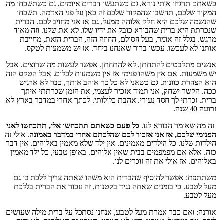
כשאתם תרגיזו אותי נורא, גם כשתעשו דברים איומים, גם כשתשכחו מה
המקור שלכם, תחשבו שהמקור שלכם זה כאן על פני האדמה. תשכחו
שהנשמה שלכם היא חלק אלוהה ממעל, גם אז אני מחויב לכם. הברית
שנכרתת היא ברית שהבורא כובל את ידיו שלו. לא את שלנו. וזה מאוד
מרגש. בגלל זה אומר, בעל הסולם, החוזה הזה, הברית הזאת, מחייבת
אותנו לא לעכשו. עכשו ברור שאנחנו ביחד. אז יש משמעות לטקס.
אנשים מתלבטים להתחתן, לא להתחתן. אפשר לעשות מה שרוצים. אבל
יש משמעות. אם אין משהו פנימי אז אין משמעות לכלום. אבל הטקס הזה
הוא הצהרת כוונות. גם כשאני לא כל כך אוהב אותך, כבר לא ארגיש
ככה. הקשר ישחק, אני תמיד אזכיר לעצמי, את הזמן שכרתתי איתך
ברית. זכרתי לך חסד נעורי. אהבת כלולותי. לכתך אחרי במדבר בארץ לא
זרועה 40 שנה.
זה מה שאומר הבורא לנו.
כל פעם כשאתם תתכחשו אלי, תתכחשו לאני
הפנימי שלכם, אז אני אזכור לכם שהלכתם אחרי במדבר באמונה
. אולי זה
הילדות שלנו. כל הילדים מאמינים. אין ילד שלא מאמין באלוהים. אין דבר
כזה. אלא אם מפמפמים בבית שאין אלוהים. באופן טבעי, כל ילד מאמין
באלוהים. אז אולי את זה זוכרים לנו.
משתתפת: אפשר להוסיף שהברית היא משהו שאתה צריך ללכת בו גם
מעל לטבע. כי בזמנים שאתה נגיד בקטנות, זה נזכור את הברית בללכת
מעל לטבע.
אורנה: ואם כבר אמרת מעל לטבע, אנחנו נסתכל על ברית מילה שעושים