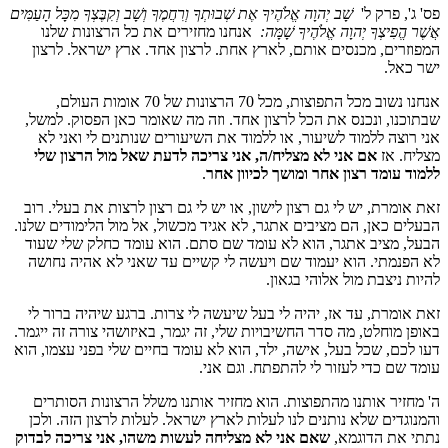
פס' ג', פרק ל'
שָׁב יְהוָה אֱלֹהֶיךָ אֶת שְׁבוּתְךָ וְרִחֲמֶךָ וְשָׁב וְקִבֶּצְךָ מִכָּל הָעַמִּים
אֲשֶׁר הֱפִיצְךָ יְהוָה אֱלֹהֶיךָ שָׁמָּה
:
אנחנו מחזירים את כל הרצונות שלנו
המפוזרים, מכנסים אותם, לארץ אחת. לרצון אחד. ארץ ישראל. לרצון
ישר כאל.
אנחנו נשוב מכל התפוצות, מכל 70 הרצונות של 70 אומות העולם,
שבתוכנו, ונכנס את הכל לרצון אחד. וזה מה שאומר כאן הפסוק. למשל,
אני רוצה ללמוד לשיעור, או ללמוד את השיעורים שנותנים לי ואני לא
מצליח. אז
אם אני לא מצליח/ה, אני צריכה לדעת שאל מול הרצון שלי
ללמוד עומד רצון אחר ומושך לכיוון אחר
.
זאת אומרת, יש לי גם רצון לישון, או יש לי גם רצון לרצות את בעלי. רוב
הבעלים כאן, הם מציבים אתגר, לא אגיד מכשול, אל מול הלימודים שלנו.
הבעל, מציב אתגר, הוא לא עומד שם סתם. הוא עומד כחלק שלי שעוד
לא הפנמתי. הוא יעמוד שם ויעשה לי קשיים עד שאני לא אהיה נחושה
להיות ניצבת מול אלוהי בגאון.
זאת אומרת, עד אז, יהיה לי בעל שיעשה לי צרות. ברגע שיהיה ברור לי
באופן מוחלט, מה סדר החשיבויות שלי, זה יגמר, באיזושהי צורה זה ייגמר.
דעו לכם, שכל בעל, אישה, ילד, הוא לא עומד בחיים שלי בפני עצמו, הוא
עומד שם כדי לעזור לי להתפתח. וגם אני.
ה' מחזיר אותנו מהתפוצות. הוא מחזיר אותנו משלל הרצונות הסותרים
והמנוגדים שלא נותנים לנו לעלות לארץ ישראל. לעלות לרצון הזה. ולכן
נתתי את הדוגמא,
שאם אני לא מצליחה לעשות משהו, אני צריכה לבדוק