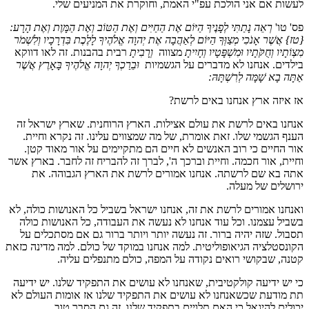
לעשות אם אני הולכת עפ"י האמת, וחוקרת את המניעים שלי.
פס' טו'
רְאֵה נָתַתִּי לְפָנֶיךָ הַיּוֹם אֶת הַחַיִּים וְאֶת הַטּוֹב וְאֶת הַמָּוֶת וְאֶת הָרָע:
{טז} אֲשֶׁר אָנֹכִי מְצַוְּךָ הַיּוֹם לְאַהֲבָה אֶת יְהוָה אֱלֹהֶיךָ לָלֶכֶת בִּדְרָכָיו וְלִשְׁמֹר
מִצְוֹתָיו וְחֻקֹּתָיו וּמִשְׁפָּטָיו וְחָיִיתָ
מצווה
וְרָבִיתָ
רבית בהבנות. זה לאו דווקא
בילדים. אנחנו לא מדברים על הגשמיות
וּבֵרַכְךָ יְהוָה אֱלֹהֶיךָ בָּאָרֶץ אֲשֶׁר
אַתָּה בָא שָׁמָּה לְרִשְׁתָּהּ
:
אז איזה ארץ אנחנו באים לרשת?
אנחנו באים לרשת את עולם אצילות. הארץ הרוחנית. שארץ ישראל זה
הענף הגשמי שלו. זאת אומרת, של מה שמצווים עלינו. זה נקרא וחיית.
אור החיים כי רוב האנשים לא חיים הם מתקיימים על אור מאוד קטן.
וחיית, אור חכמה. וחיית וברכך ה', לברך זה להבריח זה לחבר. בארץ אשר
אתה בא שם לרשתה. אנחנו אמורים לרשת את הארץ הגבוהה. את
ירושלים של מעלה.
ואנחנו אמורים לרשת את זה, אנחנו ישראל בשביל כל האנושות כולה, לא
בשביל עצמנו. וכל עוד אנחנו לא נעשה את העבודה, כל האנושות כולה
תסבול. שזה יהיה ברור. זה נעשה יותר ויותר ברור גם אם מסתכלים על
הקונסטלציה הגיאופוליטית. למה אנחנו במוקד של כולם. למה מדינה כזאת
קטנה, שבקושי רואים נקודה על המפה, כולם מתנפלים עליה.
כי יש ידיעה קולקטיבית, שאנחנו לא עושים את התפקיד שלנו. יש ידיעה
תת מודעת שכשאנחנו לא עושים את התפקיד שלנו אז אומות העולם לא
יכולים להיגאל כי האם תלויים בתפקיד שלנו. זה גם הסבר טוב