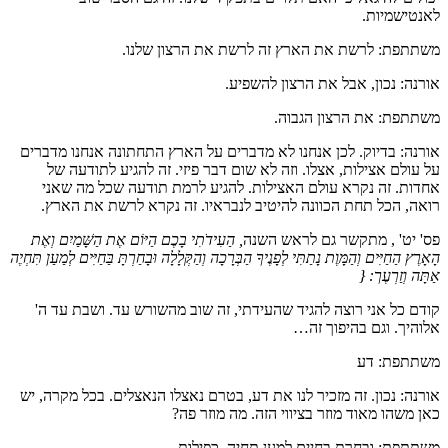
לאנטישמיות.
משתתפת: לרשת את הארץ זה לרשת את הרצון שלנו.
אורנה: נכון, אבל את הרצון להשפיע.
משתתפת: את הרצון הגבוה.
אורנה: בדיוק. לכן אנחנו לא מדברים על הארץ התחתונה אנחנו מדברים
על עולם אצילות, אצלו. וזה לא שום דבר פיזי. זה להגיע לתודעה של
אחדות. זה נקרא עולם האצילות. להגיע לרמת תודעה שכל מה שאני
רואה, הכל תחת הכוונה להיטיב לנבראיו. זה נקרא לרשת את הארץ.
פס' יט' , מתקשר גם לראש השנה
, הַעִידֹתִי בָכֶם הַיּוֹם אֶת הַשָּׁמַיִם וְאֶת
הָאָרֶץ הַחַיִּים וְהַמָּוֶת נָתַתִּי לְפָנֶיךָ הַבְּרָכָה וְהַקְּלָלָה וּבָחַרְתָּ בַּחַיִּים לְמַעַן תִּחְיֶה
אַתָּה וְזַרְעֶך
: {
קודם כל אני רוצה להגיד שהעידתי, זה שוב מהשורש עד. ושבת עד ה'
אלוהיך. וגם בהיפוך זה…
משתתפת: דע
אורנה: נכון. זה מזכיר לנו את דע, בטרם נאצלו הנאצלים. בכל מקרה, יש
כאן משהו מאוד מוזר בציווי הזה. מה מוזר פה?
משתתפת: ובחרת בחיים למען תחיה. כפילות.