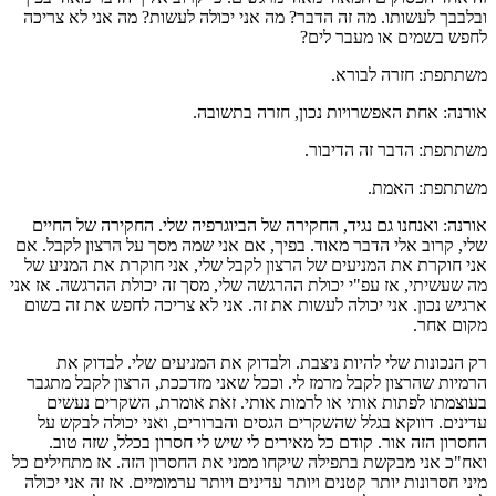
ובלבבך לעשותו. מה זה הדבר? מה אני יכולה לעשות? מה אני לא צריכה
לחפש בשמים או מעבר לים?
משתתפת: חזרה לבורא.
אורנה: אחת האפשרויות נכון, חזרה בתשובה.
משתתפת: הדבר זה הדיבור.
משתתפת: האמת.
אורנה: ואנחנו גם נגיד, החקירה של הביוגרפיה שלי. החקירה של החיים
שלי, קרוב אלי הדבר מאוד. בפיך, אם אני שמה מסך על הרצון לקבל. אם
אני חוקרת את המניעים של הרצון לקבל שלי, אני חוקרת את המניע של
מה שעשיתי, אז עפ"י יכולת ההרגשה שלי, מסך זה יכולת ההרגשה. אז אני
ארגיש נכון. אני יכולה לעשות את זה. אני לא צריכה לחפש את זה בשום
מקום אחר.
רק הנכונות שלי להיות ניצבת. ולבדוק את המניעים שלי. לבדוק את
הרמיות שהרצון לקבל מרמז לי. וככל שאני מזדככת, הרצון לקבל מתגבר
בעוצמתו לפתות אותי או לרמות אותי. זאת אומרת, השקרים נעשים
עדינים. דווקא בגלל שהשקרים הגסים והברורים, ואני יכולה לבקש על
החסרון הזה אור. קודם כל מאירים לי שיש לי חסרון בכלל, שזה טוב.
ואח"כ אני מבקשת בתפילה שיקחו ממני את החסרון הזה. אז מתחילים כל
מיני חסרונות יותר קטנים ויותר עדינים ויותר ערמומיים. אז זה אני יכולה