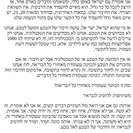
אני אומרת עם ישראל באופן כללי, וכשאנחנו מדברים באדם אחד, אז
הרצון לקבל כל כך גדול, הוא מאיים להשמיד את הדבקות. את השוואת
הצורה. את החיבור שלנו. במאות האחרונות, במיוחד המאות 20, 21, יש
איום מאוד גדול להשמיד את כל הקשר שלנו עם מקור הנשמה שלנו.
אז מי שהוא ישראל, ישר אל, עושה חיבור של הטבע והמעל לטבע. אנחנו
לא מכחישים את הטבע. אנחנו לא מכחישים את הטכנולוגיה. אנחנו רק
צריכים לדעת איך להשתמש בו. הטכנולוגיה הזו, זה לא שיהיה לנו 1000
אפליקציות בטלפון כמו שיש לילדים. אלא, כדי שנוכל לעשות רשת
נשמות. נוכל לתקשר.
אז אין הכחשה של הטבע או של הטכנולוגיה אבל יש חיבור. אז אם
מחברים את הטבע והכוונה שעומדת מאחורי כל הבריאה, לזה אנחנו
שבים. זה לחזור בתשובה. זה נקרא לחזור בתשובה. אל מקום החיבור הזה
שהכוונה תתגלה. הכוונה שעומדת מאחורי כל הדברים.
ומה זו הכוונה שעומדת מאחורי כל הבריאה?
משתתפת: להיטיב לנבראיו
אורנה: גם אם אני רואה מול העיניים דברים קשים, אז אני לא אומרת, זה
לא קשה. אני לא אומרת, איזה יופי, איזה כיף. זה יהיה שקר. אני אומרת,
זה קשה. זה קשה מנשוא אבל אני מאמינה שהכוונה שעומדת מאחורי זה,
היא לא משתנה. אני ה' לא שניתי. אותה כוונה תמיד. תמיד זה להיטיב
לנבראיו. זה החיבור של הטבע לאל טבע.