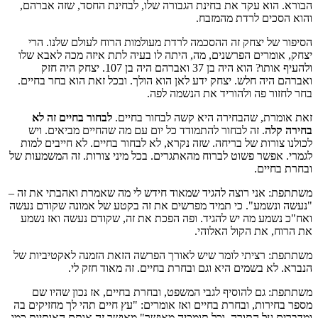
הבורא. הוא עקד את בחינת הגבורה שלו, לבחינת החסד, שזה אברהם,
והוא הסכים לרדת מהמזבח.
הסיפור של יצחק זה ההסכמה לרדת מעולמות הרוח לעולם שלנו. הרי
יצחק, אומרים הפרשנים, מה, היתה לו בעיה לתת איזה מכה לאבא שלו
ולהעיף אותו? הוא היה בן 37 ואברהם היה בן 107. יצחק היה חזק
ואברהם היה חלש. יצחק ידע לאן הוא הולך. ובכל זאת הוא בחר בחיים.
בחר לחזור פה ולהוריד את הנשמה לפה.
זאת אומרת, שהבחירה היא קשה לבחור בחיים.
לבחור בחיים זה לא
בחירה קלה
. זה לבחור להתמודד כל יום עם מה שהחיים מביאים. ויש
לכולנו צורות של בריחה. שזה נקרא, לא לבחור בחיים. לא חייבים למות
לגמרי. אפשר פשוט לברוח מהאתגרים. בכל מיני צורות. זה המשמעות של
ובחרת בחיים.
משתתפת: אני רוצה להגיד שמאוד חידש לי מה שאמרת ואהבתי את זה –
"נעשה ונשמע". כי תמיד מפרשים את זה בקטע של אמונה שקודם נעשה
ואח"כ נשמע מה יש להגיד. ופה הפכת את זה, שקודם נעשה ואז נשמע
את הרוח, את הקול האלוהי.
משתתפת: רציתי לומר שיש לאורך הפרשה הזאת הזמנה לאקטיביות של
הנברא. לא בשמים היא וגם ובחרת בחיים. זה מאוד חזק לי.
משתתפת: גם להוסיף לגבי המשפט, ובחרת בחיים, אז נכון שהיו שם
מספר בחירות, ובחרת בחיים ואז אומרים: "עץ חיים תהי לך מחזיקים בה
ומדברים על התורה. וכל תומכיה מאושר" מאושר זה אותם האותיות כמו