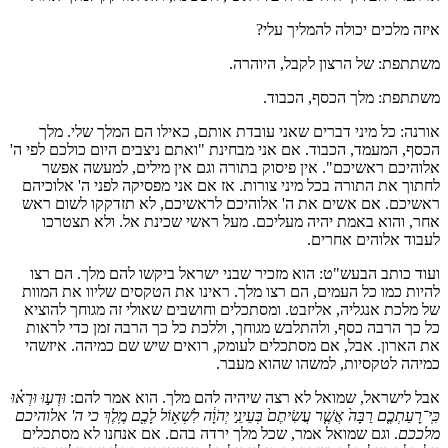
איזה מלכים יכולה להמליך עלי?
משתתפת: של הרצון לקבל, היוהרה.
משתתפת: מלך הכסף, הכבוד.
אורנה: כל מיני דברים שאני עובדת אותם, כאילו הם המלך שלי. מלך
הכסף, המעמד, הכבוד. אם אני מבחינת "ואתם ניצבים היום כולכם לפי ה'
אלוהיכם ראשיכם". אין פיסוק בתורה וגם אין מילים, למעשה אפשר
לחתוך את התורה בכל מיני צורות. אז אם אני מפסיקה לפני ה' אלוכיהם
ראשיכם. אם אשים את ה' אלוהיכם לראשיכם, לא תזדקקו לשום ראש
אחר, והוא באמת יהיה מעליכם. מעל ראשי שכינת אל. ולא תצטרכו
לעבוד אלוהים אחרים.
ועוד כותב הבעש"ט: הוא מזכיר שבני ישראל ביקשו להם מלך. הם רצו
להיות כמו כל העמים, הם רצו מלך. ראינו את הטקסים שליוו את המוות
של מלכת אנגליה, אליזבט. ומסתכלים וחושבים שאולי זה מגוחך להוציא
כל כך הרבה כסף, ולהתלבש מגוחך, וללכת כל כך הרבה זמן כדי לראות
את הארון. אבל, אם מסתכלים לעומק, רואים שיש שם כמיהה. איזשהי
כמיהה לטקסיות, למשהו שהוא מעבר.
אבל לישראל, שמואל לא רצה שיהיה להם מלך. הוא אמר להם:
וּדְע֣וּ וּרְא֗וּ
כִּֽי־רָעַתְכֶ֤ם רַבָּה֙ אֲשֶׁ֤ר עֲשִׂיתֶם֙ בְּעֵינֵ֣י יְהֹוָ֔ה לִשְׁא֥וֹל לָכֶ֖ם מֶֽלֶךְ כי ה' אלוהיכם
מלככם
. וגם שמואל אמר, שכל מלך ירדה בהם. אם אנחנו לא מסתכלים