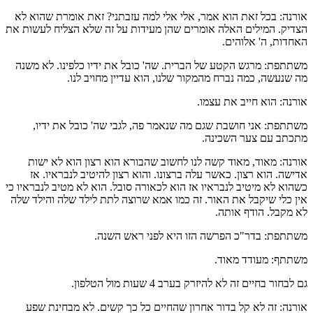
אורנה: בכל זאת הוא אמר, אלי אלי למה עזבתני? זאת אומרת שהוא לא
הצדיק. המילים האלה אומרים שהן מעידות על זה שלא הצליח לעשות את
האחדות, ה' אלוהים.
משתתפת: מרגש הקטע של הברית. שה' כובל את ידיו כלפינו. לא משנה
מה שנעשה, כמה נברח מהמקור שלנו, הוא עדיין מחויב לנו.
אורנה: הוא חייב את עצמו.
משתתפת: אני חושבת שגם מה שנאמר פה, לגבי שה' כובל את ידיו,
מתכתב עם צער השכינה.
אורנה: מאוד, מאוד קשה לנו לחשוב שהבורא הוא רצון הוא לא ישות
אדישה. הוא רצון. כאשר עלה ברצונו. והוא רצון להיטיב לנבראיו. אז
כשהוא לא מיטיב לנבראיו אז הוא לכאורה סובל. הוא לא מטיב לנבראיו כי
אין כלי שיקבל את האור. זה כמו אמא שרוצה לתת לילד שלה והילד שלה
לא מקבל. הודף אותה.
משתתפת: בדר"כ הפרשה הזו היא לפני ראש השנה.
משתתף: מעודד מאוד.
גם לבחור בחיים זה לא להיזרק בערב 4 שעות מול הטלפון.
אורנה: זה לא קל בדור אחרון שהחיים כל כך קשים. לא מבחינת שפע