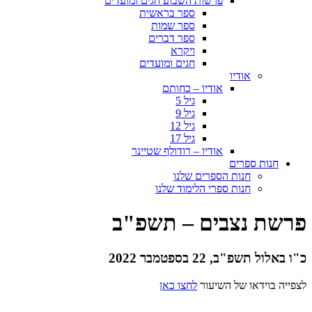
פרשות השבוע חגים ומועדים
ספר בראשית
ספר שמות
ספר דברים
ויקרא
חגים ומועדים
אודיו
אודיו – כחותם
גיל 5
גיל 9
גיל 12
גיל 17
אודיו – רודולף שטיינר
חנות ספרים
חנות הספרים שלנו
חנות ספרי הלימוד שלנו
פרשת נצבים – תשפ"ב
כ"ו באלול תשפ"ב, 22 בספטמבר 2022
לצפייה בוידאו של השיעור
לחצו כאן