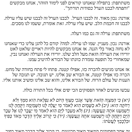
משתתפת: בתפילה שאנחנו קוראים לפני לימוד הזוהר, אנחנו מבקשים
"
ותפתח לבבנו הערל בסודות תורתך".
אורנה: נכון מאוד. זה לבבנו הערל. לבבנו הערל זה לבבנו שיש עליו ערלה.
לבבנו זה חכמת הלב. שיש עליו ערלה. זאת אומרת, ששמו לנו מסכים.
משתתפת: ערלה זה גם כמו רעלה.
אורנה: נכון. מעניין. שמו לנו ערלה. למה? קודם כל להגן עלינו כדי שאנחנו
לא נחזה באור בלי הגנה. אז אנחנו מבקשים להיות ראויים שלאט לאט
יורידו את הערלה הזאת מעל הלב שלנו. יורידו את הערלה ואנחנו נבין,
שמאחורי כל תופעה עומדת כוונתו של הבורא להיטיב עמנו.
אז אנחנו מגיעים להכרה כזו, אפילו קטנה. פתחו לי פתח בחודה של מחט.
הכרה כזו אפילו קטנה, אז הבורא שב אלינו. יש תגובה. יש תגובה של
הענות של עולם הרוח. של הבורא אלינו, והוא שב אלינו ומשיב אותנו אליו.
עכשו מגיעים לאחד הפסוקים הכי יפים אולי בכל התורה כולה.
{יא} כִּי הַמִּצְוָה הַזֹּאת אֲשֶׁר אָנֹכִי מְצַוְּךָ הַיּוֹם לֹא נִפְלֵאת הִוא מִמְּךָ וְלֹא
רְחֹקָה הִוא: {יב} לֹא בַשָּׁמַיִם הִוא לֵאמֹר מִי יַעֲלֶה לָּנוּ הַשָּׁמַיְמָה וְיִקָּחֶהָ לָּנוּ
וְיַשְׁמִעֵנוּ אֹתָהּ וְנַעֲשֶׂנָּה: {יג} וְלֹא מֵעֵבֶר לַיָּם הִוא לֵאמֹר מִי יַעֲבָר לָנוּ אֶל עֵבֶר
הַיָּם וְיִקָּחֶהָ לָּנוּ וְיַשְׁמִעֵנוּ אֹתָהּ וְנַעֲשֶׂנָּה: {יד} כִּי קָרוֹב אֵלֶיךָ הַדָּבָר מְאֹד בְּפִיךָ
וּבִלְבָבְךָ לַעֲשֹׂתוֹ
:
זה אחד הפסוקים המאוד מאוד מרגשים. כי קרוב אליך הדבר מאוד בפיך