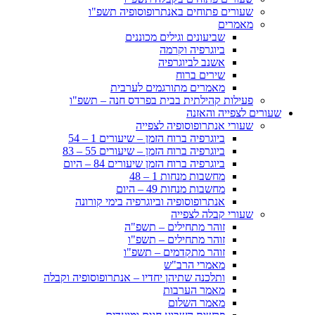
שעורים פתוחים באנתרופוסופיה תשפ"ו
מאמרים
שביעונים וגילים מכוננים
ביוגרפיה וקרמה
אשנב לביוגרפיה
שירים ברוח
מאמרים מתורגמים לערבית
פעילות קהילתית בבית בפרדס חנה – תשפ"ו
שעורים לצפייה והאזנה
שעורי אנתרופוסופיה לצפייה
ביוגרפיה ברוח הזמן – שיעורים 1 – 54
ביוגרפיה ברוח הזמן – שיעורים 55 – 83
ביוגרפיה ברוח הזמן שיעורים 84 – היום
מחשבות מנחות 1 – 48
מחשבות מנחות 49 – היום
אנתרופוסופיה וביוגרפיה בימי קורונה
שעורי קבלה לצפייה
זוהר מתחילים – תשפ"ה
זוהר מתחילים – תשפ"ו
זוהר מתקדמים – תשפ"ו
מאמרי הרב"ש
ותלכנה שתיהן יחדיו – אנתרופוסופיה וקבלה
מאמר הערבות
מאמר השלום