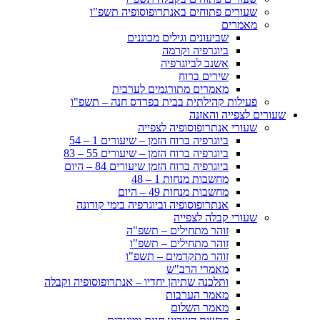
שעורים פתוחים באנתרופוסופיה תשפ"ו
מאמרים
שביעונים וגילים מכוננים
ביוגרפיה וקרמה
אשנב לביוגרפיה
שירים ברוח
מאמרים מתורגמים לערבית
פעילות קהילתית בבית בפרדס חנה – תשפ"ו
שעורים לצפייה והאזנה
שעורי אנתרופוסופיה לצפייה
ביוגרפיה ברוח הזמן – שיעורים 1 – 54
ביוגרפיה ברוח הזמן – שיעורים 55 – 83
ביוגרפיה ברוח הזמן שיעורים 84 – היום
מחשבות מנחות 1 – 48
מחשבות מנחות 49 – היום
אנתרופוסופיה וביוגרפיה בימי קורונה
שעורי קבלה לצפייה
זוהר מתחילים – תשפ"ה
זוהר מתחילים – תשפ"ו
זוהר מתקדמים – תשפ"ו
מאמרי הרב"ש
ותלכנה שתיהן יחדיו – אנתרופוסופיה וקבלה
מאמר הערבות
מאמר השלום