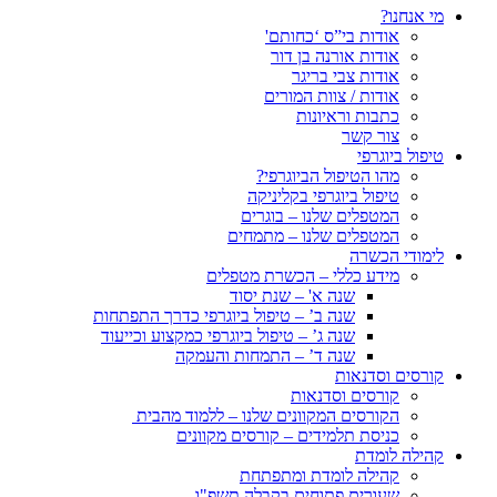
מי אנחנו?
אודות בי”ס ‘כחותם'
אודות אורנה בן דור
אודות צבי בריגר
אודות / צוות המורים
כתבות וראיונות
צור קשר
טיפול ביוגרפי
מהו הטיפול הביוגרפי?
טיפול ביוגרפי בקליניקה
המטפלים שלנו – בוגרים
המטפלים שלנו – מתמחים
לימודי הכשרה
מידע כללי – הכשרת מטפלים
שנה א' – שנת יסוד
שנה ב’ – טיפול ביוגרפי כדרך התפתחות
שנה ג’ – טיפול ביוגרפי כמקצוע וכייעוד
שנה ד’ – התמחות והעמקה
קורסים וסדנאות
קורסים וסדנאות
הקורסים המקוונים שלנו – ללמוד מהבית
כניסת תלמידים – קורסים מקוונים
קהילה לומדת
קהילה לומדת ומתפתחת
שעורים פתוחים בקבלה תשפ"ו