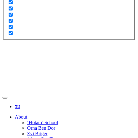
עב
About
‘Hotam’ School
Orna Ben Dor
Zvi Briger