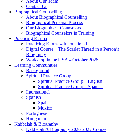
About Our Team
Contact Us
Biographical Counselling
About Biographical Counselling
Biographical Personal Process
Our Biographical Counselors
Biographical Counselors in Training
Practicing Karma
Practicing Karma – International
Digital Course – The Scarlet Thread in a Person’s
Biography
Workshop in the USA – October 2026
Learning Communities
Background
Spiritual Practice Group
Spiritual Practice Group – English
Spiritual Practice Group – Spanish
International
Spanish
Spain
Mexico
Portuguese
Hungarian
Kabbalah & Biography
Kabbalah & Biography 2026-2027 Course