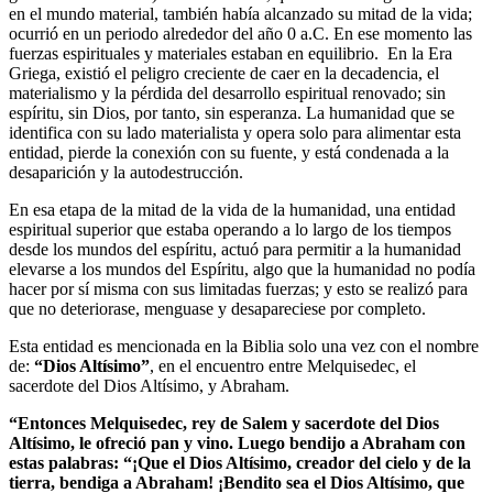
en el mundo material, también había alcanzado su mitad de la vida;
ocurrió en un periodo alrededor del año 0 a.C. En ese momento las
fuerzas espirituales y materiales estaban en equilibrio. En la Era
Griega, existió el peligro creciente de caer en la decadencia, el
materialismo y la pérdida del desarrollo espiritual renovado; sin
espíritu, sin Dios, por tanto, sin esperanza. La humanidad que se
identifica con su lado materialista y opera solo para alimentar esta
entidad, pierde la conexión con su fuente, y está condenada a la
desaparición y la autodestrucción.
En esa etapa de la mitad de la vida de la humanidad, una entidad
espiritual superior que estaba operando a lo largo de los tiempos
desde los mundos del espíritu, actuó para permitir a la humanidad
elevarse a los mundos del Espíritu, algo que la humanidad no podía
hacer por sí misma con sus limitadas fuerzas; y esto se realizó para
que no deteriorase, menguase y desapareciese por completo.
Esta entidad es mencionada en la Biblia solo una vez con el nombre
de:
“Dios Altísimo”
, en el encuentro entre Melquisedec, el
sacerdote del Dios Altísimo, y Abraham.
“Entonces Melquisedec,
rey de Salem y sacerdote del Dios
Altísimo, le ofreció pan y vino. Luego bendijo a Abraham con
estas palabras: “¡Que el Dios Altísimo, creador del cielo y de la
tierra, bendiga a Abraham! ¡Bendito sea el Dios Altísimo, que