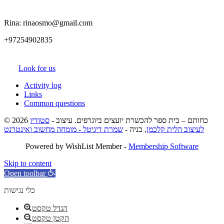
Rina: rinaosmo@gmail.com
+97254902835
Look for us
Activity log
Links
Common questions
© 2026 כחותם – בית ספר להכשרת יועצים ביוגרפים. עיצוב -
סטודיו
לעיצוב הלית קלכמן
, בניה -
שמרת דיגיטל - מומחה מחשוב ואינטרנט
Powered by WishList Member -
Membership Software
Skip to content
Open toolbar
כלי נגישות
הגדל טקסט
הקטן טקסט