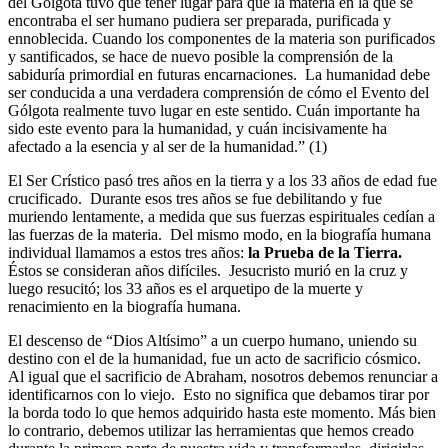
del Gólgota tuvo que tener lugar para que la materia en la que se
encontraba el ser humano pudiera ser preparada, purificada y
ennoblecida. Cuando los componentes de la materia son purificados
y santificados, se hace de nuevo posible la comprensión de la
sabiduría primordial en futuras encarnaciones. La humanidad debe
ser conducida a una verdadera comprensión de cómo el Evento del
Gólgota realmente tuvo lugar en este sentido. Cuán importante ha
sido este evento para la humanidad, y cuán incisivamente ha
afectado a la esencia y al ser de la humanidad.” (1)
El Ser Crístico pasó tres años en la tierra y a los 33 años de edad fue
crucificado. Durante esos tres años se fue debilitando y fue
muriendo lentamente, a medida que sus fuerzas espirituales cedían a
las fuerzas de la materia. Del mismo modo, en la biografía humana
individual llamamos a estos tres años:
la Prueba de la Tierra.
Éstos se consideran años difíciles. Jesucristo murió en la cruz y
luego resucitó; los 33 años es el arquetipo de la muerte y
renacimiento en la biografía humana.
El descenso de “Dios Altísimo” a un cuerpo humano, uniendo su
destino con el de la humanidad, fue un acto de sacrificio cósmico.
Al igual que el sacrificio de Abraham, nosotros debemos renunciar a
identificarnos con lo viejo. Esto no significa que debamos tirar por
la borda todo lo que hemos adquirido hasta este momento. Más bien
lo contrario, debemos utilizar las herramientas que hemos creado