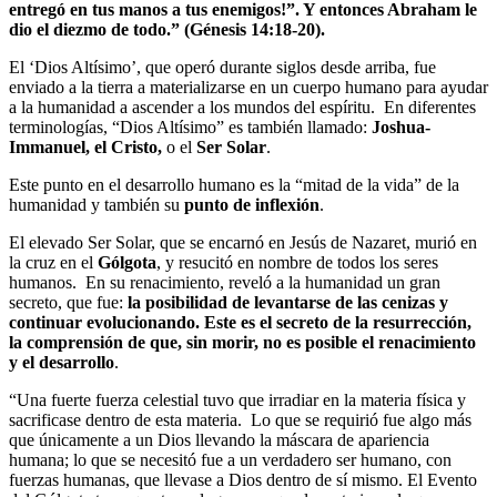
entregó en tus manos a tus enemigos!”. Y entonces Abraham le
dio el diezmo de todo.”
(Génesis 14:18-20).
El ‘Dios Altísimo’, que operó durante siglos desde arriba, fue
enviado a la tierra a materializarse en un cuerpo humano para ayudar
a la humanidad a ascender a los mundos del espíritu. En diferentes
terminologías, “Dios Altísimo” es también llamado:
Joshua-
Immanuel, el Cristo,
o el
Ser Solar
.
Este punto en el desarrollo humano es la “mitad de la vida” de la
humanidad y también su
punto de inflexión
.
El elevado Ser Solar, que se encarnó en Jesús de Nazaret, murió en
la cruz en el
Gólgota
, y resucitó en nombre de todos los seres
humanos. En su renacimiento, reveló a la humanidad un gran
secreto, que fue:
la posibilidad de levantarse de las cenizas y
continuar evolucionando. Este es el secreto de la resurrección,
la comprensión de que, sin morir, no es posible el renacimiento
y el desarrollo
.
“Una fuerte fuerza celestial tuvo que irradiar en la materia física y
sacrificase dentro de esta materia. Lo que se requirió fue algo más
que únicamente a un Dios llevando la máscara de apariencia
humana; lo que se necesitó fue a un verdadero ser humano, con
fuerzas humanas, que llevase a Dios dentro de sí mismo. El Evento