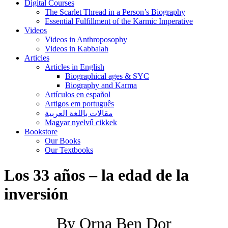
Digital Courses
The Scarlet Thread in a Person’s Biography
Essential Fulfillment of the Karmic Imperative
Videos
Videos in Anthroposophy
Videos in Kabbalah
Articles
Articles in English
Biographical ages & SYC
Biography and Karma
Artículos en español
Artigos em português
مقالات باللغة العربية
Magyar nyelvű cikkek
Bookstore
Our Books
Our Textbooks
Los 33 años – la edad de la
inversión
By Orna Ben Dor