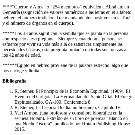
****“Cuerpo y Alma” o “254 miembros” equivalen a Abraham en
Gematría (asignación de valores numéricos a las letras en el alfabeto
hebreo, el número tradicional de mandamientos positivos en la Torá
y el número de órganos en el cuerpo).
*****Los 33 años significan la semilla que se planta en la persona
con respecto a esa pregunta. Siempre y cuando una persona se
esfuerce por vivir su vida más allá de satisfacer simplemente las
necesidades básicas, esta pregunta brotará con todas sus fuerzas a
los 42 años de edad.
******Egipto en hebreo proviene de la palabra estrecho: algo que
nos encoge y limita.
Bibliografía
R. Steiner, El Principio de la Economía Espiritual. (1909). El
Evento del Gólgota. La Hermandad del Santo Grial. El Fuego
Espiritualizado. GA-109, Conferencia 8.
R. Steiner, La Ciencia Oculta: un bosquejo, Capítulo IV.
Yael Armoni (una profesora y consultora biográfica en la
escuela Hotam). Extraído de su libro de poemas “Blanco en
una Noche Oscura”, publicado por Hotam Publishing House.
2015.