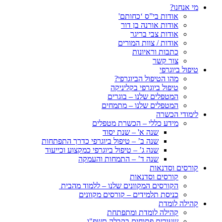
מי אנחנו?
אודות בי”ס ‘כחותם'
אודות אורנה בן דור
אודות צבי בריגר
אודות / צוות המורים
כתבות וראיונות
צור קשר
טיפול ביוגרפי
מהו הטיפול הביוגרפי?
טיפול ביוגרפי בקליניקה
המטפלים שלנו – בוגרים
המטפלים שלנו – מתמחים
לימודי הכשרה
מידע כללי – הכשרת מטפלים
שנה א' – שנת יסוד
שנה ב’ – טיפול ביוגרפי כדרך התפתחות
שנה ג’ – טיפול ביוגרפי כמקצוע וכייעוד
שנה ד’ – התמחות והעמקה
קורסים וסדנאות
קורסים וסדנאות
הקורסים המקוונים שלנו – ללמוד מהבית
כניסת תלמידים – קורסים מקוונים
קהילה לומדת
קהילה לומדת ומתפתחת
שעורים פתוחים בקבלה תשפ"ו