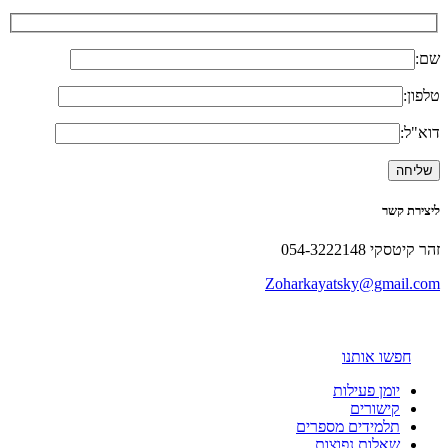
שם:
טלפון:
דוא"ל:
ליצירת קשר
זהר קיטסקי 054-3222148
Zoharkayatsky@gmail.com
חפשו אותנו
יומן פעילות
קישורים
תלמידים מספרים
שאלות נפוצות