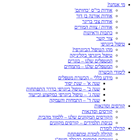
מי אנחנו?
אודות בי”ס ‘כחותם'
אודות אורנה בן דור
אודות צבי בריגר
אודות / צוות המורים
כתבות וראיונות
צור קשר
טיפול ביוגרפי
מהו הטיפול הביוגרפי?
טיפול ביוגרפי בקליניקה
המטפלים שלנו – בוגרים
המטפלים שלנו – מתמחים
לימודי הכשרה
מידע כללי – הכשרת מטפלים
שנה א' – שנת יסוד
שנה ב’ – טיפול ביוגרפי כדרך התפתחות
שנה ג’ – טיפול ביוגרפי כמקצוע וכייעוד
שנה ד’ – התמחות והעמקה
קורסים וסדנאות
קורסים וסדנאות
הקורסים המקוונים שלנו – ללמוד מהבית
כניסת תלמידים – קורסים מקוונים
קהילה לומדת
קהילה לומדת ומתפתחת
שעורים פתוחים בקבלה תשפ"ו