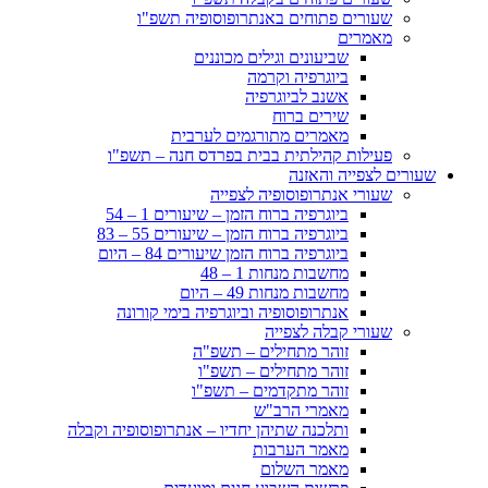
שעורים פתוחים באנתרופוסופיה תשפ"ו
מאמרים
שביעונים וגילים מכוננים
ביוגרפיה וקרמה
אשנב לביוגרפיה
שירים ברוח
מאמרים מתורגמים לערבית
פעילות קהילתית בבית בפרדס חנה – תשפ"ו
שעורים לצפייה והאזנה
שעורי אנתרופוסופיה לצפייה
ביוגרפיה ברוח הזמן – שיעורים 1 – 54
ביוגרפיה ברוח הזמן – שיעורים 55 – 83
ביוגרפיה ברוח הזמן שיעורים 84 – היום
מחשבות מנחות 1 – 48
מחשבות מנחות 49 – היום
אנתרופוסופיה וביוגרפיה בימי קורונה
שעורי קבלה לצפייה
זוהר מתחילים – תשפ"ה
זוהר מתחילים – תשפ"ו
זוהר מתקדמים – תשפ"ו
מאמרי הרב"ש
ותלכנה שתיהן יחדיו – אנתרופוסופיה וקבלה
מאמר הערבות
מאמר השלום