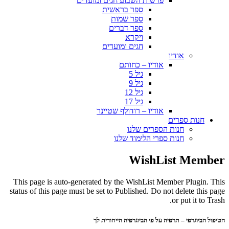
פרשות השבוע חגים ומועדים
ספר בראשית
ספר שמות
ספר דברים
ויקרא
חגים ומועדים
אודיו
אודיו – כחותם
גיל 5
גיל 9
גיל 12
גיל 17
אודיו – רודולף שטיינר
חנות ספרים
חנות הספרים שלנו
חנות ספרי הלימוד שלנו
WishList Member
This page is auto-generated by the WishList Member Plugin. This
status of this page must be set to Published. Do not delete this page
or put it to Trash.
הטיפול הביוגרפי – תרפיה על פי הביוגרפיה הייחודית לך