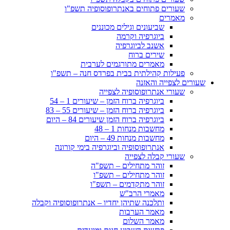
שעורים פתוחים באנתרופוסופיה תשפ"ו
מאמרים
שביעונים וגילים מכוננים
ביוגרפיה וקרמה
אשנב לביוגרפיה
שירים ברוח
מאמרים מתורגמים לערבית
פעילות קהילתית בבית בפרדס חנה – תשפ"ו
שעורים לצפייה והאזנה
שעורי אנתרופוסופיה לצפייה
ביוגרפיה ברוח הזמן – שיעורים 1 – 54
ביוגרפיה ברוח הזמן – שיעורים 55 – 83
ביוגרפיה ברוח הזמן שיעורים 84 – היום
מחשבות מנחות 1 – 48
מחשבות מנחות 49 – היום
אנתרופוסופיה וביוגרפיה בימי קורונה
שעורי קבלה לצפייה
זוהר מתחילים – תשפ"ה
זוהר מתחילים – תשפ"ו
זוהר מתקדמים – תשפ"ו
מאמרי הרב"ש
ותלכנה שתיהן יחדיו – אנתרופוסופיה וקבלה
מאמר הערבות
מאמר השלום