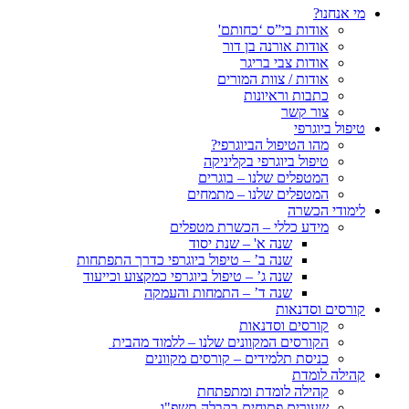
מי אנחנו?
אודות בי”ס ‘כחותם'
אודות אורנה בן דור
אודות צבי בריגר
אודות / צוות המורים
כתבות וראיונות
צור קשר
טיפול ביוגרפי
מהו הטיפול הביוגרפי?
טיפול ביוגרפי בקליניקה
המטפלים שלנו – בוגרים
המטפלים שלנו – מתמחים
לימודי הכשרה
מידע כללי – הכשרת מטפלים
שנה א' – שנת יסוד
שנה ב’ – טיפול ביוגרפי כדרך התפתחות
שנה ג’ – טיפול ביוגרפי כמקצוע וכייעוד
שנה ד’ – התמחות והעמקה
קורסים וסדנאות
קורסים וסדנאות
הקורסים המקוונים שלנו – ללמוד מהבית
כניסת תלמידים – קורסים מקוונים
קהילה לומדת
קהילה לומדת ומתפתחת
שעורים פתוחים בקבלה תשפ"ו