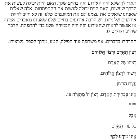
תארי לך שלא היה האירוע הזה בחיים שלך, האם היית יכולה לעשות את
הדרך שעשית, האם היית יכולה לעשות את ההתפתחות. אלה שאלות
שאנחנו שואלים את עצמנו וגם את המיועצים שלנו. זה לא חייב להיות
אירועים של מוות. יש הרבה אירועים בחיים שלנו שאנחנו מאבדים אמונה.
אז אפשר לראות שהאירוע הזה היה הכמיהה שלנו כדי להתפתח. הדבר
שהיינו זקוקים לו.
תהרהרו בדברים. אני משתפת עוד תפילה, קטע, מתוך הספר 'ניצוצות':
רָצוֹן הָאָדָם וּרְצוֹן אֱלוֹהִים
רְצוֹנוֹ שֶׁל הָאָדָם
קָשׁוּר לִרְצוֹן אֱלוֹהִים.
עֶצֶם הָרָצוֹן
אֵינוֹ בִּבְחִירַת הָאָדָם, רְצוֹן ה' מִתְגַּלֶּה בּוֹ.
***
אֲבָל
כָּל עוֹד הָאָדָם
אֵינוֹ מוּדָע לְכָךְ