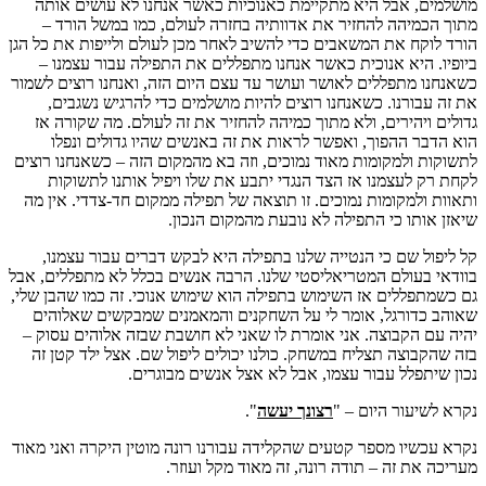
מושלמים, אבל היא מתקיימת כאנוכיות כאשר אנחנו לא עושים אותה
מתוך הכמיהה להחזיר את אדוותיה בחזרה לעולם, כמו במשל הורד –
הורד לוקח את המשאבים כדי להשיב לאחר מכן לעולם ולייפות את כל הגן
ביופיו. היא אנוכית כאשר אנחנו מתפללים את התפילה עבור עצמנו –
כשאנחנו מתפללים לאושר ועושר עד עצם היום הזה, ואנחנו רוצים לשמור
את זה עבורנו. כשאנחנו רוצים להיות מושלמים כדי להרגיש נשגבים,
גדולים ויהירים, ולא מתוך כמיהה להחזיר את זה לעולם. מה שקורה אז
הוא הדבר ההפוך, ואפשר לראות את זה באנשים שהיו גדולים ונפלו
לתשוקות ולמקומות מאוד נמוכים, וזה בא מהמקום הזה – כשאנחנו רוצים
לקחת רק לעצמנו אז הצד הנגדי יתבע את שלו ויפיל אותנו לתשוקות
ותאוות ולמקומות נמוכים. זו תוצאה של תפילה ממקום חד-צדדי. אין מה
שיאזן אותו כי התפילה לא נובעת מהמקום הנכון.
קל ליפול שם כי הנטייה שלנו בתפילה היא לבקש דברים עבור עצמנו,
בוודאי בעולם המטריאליסטי שלנו. הרבה אנשים בכלל לא מתפללים, אבל
גם כשמתפללים אז השימוש בתפילה הוא שימוש אנוכי. זה כמו שהבן שלי,
שאוהב כדורגל, אומר לי על השחקנים והמאמנים שמבקשים שאלוהים
יהיה עם הקבוצה. אני אומרת לו שאני לא חושבת שבזה אלוהים עסוק –
בזה שהקבוצה תצליח במשחק. כולנו יכולים ליפול שם. אצל ילד קטן זה
נכון שיתפלל עבור עצמו, אבל לא אצל אנשים מבוגרים.
נקרא לשיעור היום – "
רצונך יעשה
".
נקרא עכשיו מספר קטעים שהקלידה עבורנו רונה מוטין היקרה ואני מאוד
מעריכה את זה – תודה רונה, זה מאוד מקל ועוזר.