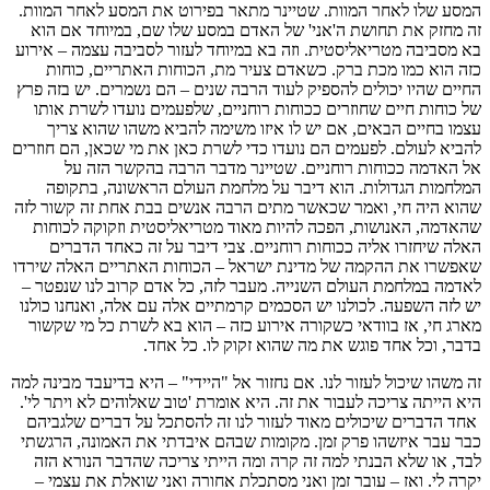
המסע שלו לאחר המוות. שטיינר מתאר בפירוט את המסע לאחר המוות.
זה מחזק את תחושת ה'אני' של האדם במסע שלו שם, במיוחד אם הוא
בא מסביבה מטריאליסטית. וזה בא במיוחד לעזור לסביבה עצמה – אירוע
כזה הוא כמו מכת ברק. כשאדם צעיר מת, הכוחות האתריים, כוחות
החיים שהיו יכולים להספיק לעוד הרבה שנים – הם נשמרים. יש בזה פרץ
של כוחות חיים שחוזרים ככוחות רוחניים, שלפעמים נועדו לשרת אותו
עצמו בחיים הבאים, אם יש לו איזו משימה להביא משהו שהוא צריך
להביא לעולם. לפעמים הם נועדו כדי לשרת כאן את מי שכאן, הם חוזרים
אל האדמה ככוחות רוחניים. שטיינר מדבר הרבה בהקשר הזה על
המלחמות הגדולות. הוא דיבר על מלחמת העולם הראשונה, בתקופה
שהוא היה חי, ואמר שכאשר מתים הרבה אנשים בבת אחת זה קשור לזה
שהאדמה, האנושות, הפכה להיות מאוד מטריאליסטית וזקוקה לכוחות
האלה שיחזרו אליה ככוחות רוחניים. צבי דיבר על זה כאחד הדברים
שאפשרו את ההקמה של מדינת ישראל – הכוחות האתריים האלה שירדו
לאדמה במלחמת העולם השנייה. מעבר לזה, כל אדם קרוב לנו שנפטר –
יש לזה השפעה. לכולנו יש הסכמים קרמתיים אלה עם אלה, ואנחנו כולנו
מארג חי, אז בוודאי כשקורה אירוע כזה – הוא בא לשרת כל מי שקשור
בדבר, וכל אחד פוגש את מה שהוא זקוק לו. כל אחד.
זה משהו שיכול לעזור לנו. אם נחזור אל "היידי" – היא בדיעבד מבינה למה
היא הייתה צריכה לעבור את זה. היא אומרת 'טוב שאלוהים לא ויתר לי'.
אחד הדברים שיכולים מאוד לעזור לנו זה להסתכל על דברים שלגביהם
כבר עבר איזשהו פרק זמן. מקומות שבהם איבדתי את האמונה, הרגשתי
לבד, או שלא הבנתי למה זה קרה ומה הייתי צריכה שהדבר הנורא הזה
יקרה לי. ואז – עובר זמן ואני מסתכלת אחורה ואני שואלת את עצמי –