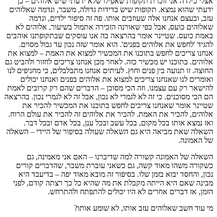
אצלי כילדה אני זוכרת תקופות שאפילו שלא ידעתי שיש אלוהים – כן
ידעתי שהוא נמצא. תקופות שיש בדידות גדולה, משבר, ונדמה שאלוהים
עזב, ובעצם אנחנו אלה שעוזבים אותו. פה זה סיפור ילדים, ונדמה
שאלוהים כועס, אבל כפי שאורנה הזכירה אתמול בשיעור, אלוהים לא
באמת כועס. שטיינר אומר בהרצאה בה אנו עוסקים שבתקופתנו אוהבים
להגיד 'לחפש את אלוהים בפנים'. הוא אומר שזה נכון עד גבול מסוים.
אנחנו צריכים לחפש בתוכנו את המכשיר למצוא את האמת – למצוא את
אלוהים. בתוכנו יש מכשיר כזה. לאחר מכן אנחנו צריכים לחזור ולהביט גם
החוצה. זו תנועה בין פנים וחוץ. לעיתים אנחנו מתבלבלים, כי מחניפים לנו
ואומרים לנו שאנחנו צריכים למצוא את אלוהים בפנים ואנחנו יכולים
להישאר רק עם עצמנו. וזה הכי מסוכן – הדברים שהם רק קרובים לאמת
הם הכי מסוכנים. כי זה לא לגמרי לא נכון, אבל זה לא לגמרי נכון. בהרצאה
שטיינר אומר שאנחנו צריכים לחפש בתוכנו את המכשיר להכיר את
אלוהים, להכיר את האמת. להכיר את אלוהים זה להכיר את עולם הרוח.
ואז נמצא אותו בכל מקום, בכל עשב ובכל ענן, בכל אדם ובכל דבר.
השאלה שאת מביאה היא גם השאלה שעולה בסיפור של היידי – השאלה
של האמונה.
השאלה של האמונה קשורה למה שדיברנו – האם אני מאמינה, גם
כשקורה משהו מאוד קשה, גם כשאני עוברת משבר, שהדברים קורים
נכון, והחסד יבוא בזמן שלו. בסיפור זה מובא מאוד יפה – בדיעבד היא
מבינה שאם היא הייתה מקבלת את מה שהיא כל כך רצתה קודם, לפני
הזמן, אז דברים אחרים לא היו יכולים להתפתח ולהתרחש.
מי עוד חשב שאלוהים עזב אותו, לא שומע אותו?