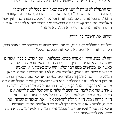
"אבל למה, היידי? מה קרה שהפסקת להתפלל לאלוהים הטוב שלנו?"
"כי התפילה לא עזרה לי ואני חושבת שאלוהים בכלל לא הקשיב לי,"
אמרה היידי בהתרגשות. "ובאמת, אם כל כך הרבה אנשים בפרנקפורט
מתפללים בכל ערב, כולם בבת-אחת וכל אחד מבקש ממנו משהו, איך יכול
האלוהים הטוב להקשיב לכולם בבת-אחת?" בודאי שהוא לא יכול. אז אני
חושבת שאת הבקשה שלי הוא בכלל לא שמע."
"מדוע את חושבת כך, היידי?"
"כל יום התפללתי לאלוהים, כל יום, כמה שבועות בקשתי ממנו אותו דבר,
רק דבר אחד, ואלוהים לא מילא את הבקשה שלי."
"זה לא ככה, היידי," אמרה סבתא בסבלנות. "אסור לחשוב ככה. אלוהים
שבשמים הוא אבינו הרחמן, היודע תמיד יותר מאיתנו מה טוב לנו. ולכן,
כאשר אנו מבקשים ממנו דבר שלא יהיה טוב בשבילנו, או שאנחנו
מבקשים משהו לפני הזמן, אלוהים פשוט לא נענה לבקשה הזאת. מכאן
תביני, היידי, שמה שבקשת מאלוהים כפי הנראה לא טוב בשבילך ברגע
זה. לכן הוא לא נענה לתפילתך. הוא חשב לעצמו: כן, היידי תקבל פעם את
מה שהיא מבקשת, אבל רק אז, כשהדבר הזה יהיה טוב בשבילה וישמח
מאוד-מאוד את ליבה! כך חשב לו אלוהים והסתכל למטה לראות אם
היידי הקטנה מוסיפה לסמוך עליו ולהתפלל אליו יום-יום. והנה – אין היידי.
היידי ברחה ממנו. היידי חדלה להתפלל אליו, ואת האלוהים שכחה. את
מבינה, ילדונת? אז אולי מוטב לך לשוב אל האלוהים הטוב. ומעכשיו
והלאה תתפללי אליו יום-יום ותסמכי עליו תמיד, ותאמיני בו שבבוא העת
ימלא את לבך שמחה רבה."