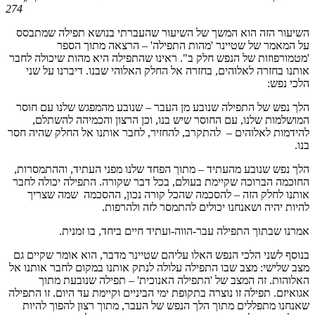
274
השיעור הזה הוא המשך של השיעור שהעברתי בנושא תפילה שמתבסס
על המאמר של שטיינר 'מהות התפילה' – הרצאה מתוך הספר
'מטמורפוזות של הנפש חלק ב". ראינו שהתפילה היא מהות שיכולה לחבר
אותנו בחזרה לאלוהים, בחזרה אל החלק האלוהי שבנו. דיברנו על שני
הלכי נפש:
הלך נפש של התפילה שנובע מן העבר – שנובע מהמפגש שלנו עם חוסר
המושלמות שלנו, עם החוסר שיש בנו, וכן הרצון והכמיהה להשתלם,
להידמות לאלוהים – להתקרב, להחזיר, לחבר אותנו אל החלק שהיה חסר
בנו.
הלך נפש שנובע מהעתיד – מתוך הפחד שלנו מפני העתיד, וההתמסרות,
החוכמה הברוכה שקיימת בעולם, בכל דבר שקורה. התפילה יכולה לחבר
אותנו לחלק הזה – להסכמה שהכל קורה נכון, ההסכמה שמה שצריך
להיות יהיה ושאנחנו יכולים להתמסר לזה ולהרפות.
אמרנו שבתוך התפילה עבר-הווה-ועתיד חיים ביחד, בו זמנית.
בנוסף לשני הלכי הנפש האלו עליהם שטיינר מדבר, הוא אומר שקיים גם
מצב שלישי: מצב שבו התפילה עלולה לנתק אותנו במקום לחבר אותנו אל
האלוהות. זה המצב של 'התפילה האנוכית' – תפילה שנובעת מתוך
אגואיזם. תפילה זו נוצרה בתקופת ימי הביניים וקיימת עד היום. זו התפילה
שאנחנו מתפללים מתוך הלך הנפש של העבר, מתוך רצון להפוך להיות