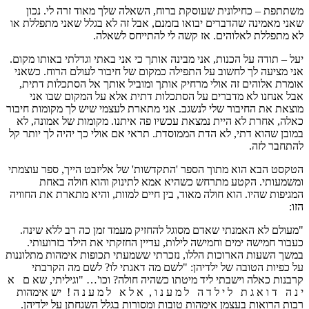
משתתפת – כחילונית שעוסקת ברוח, השאלה שלך מאוד זרה לי. נכון
שאני מאמינה שהדברים יבואו בזמנם, אבל זה לא בגלל שאני מתפללת או
לא מתפללת לאלוהים. אז קשה לי להתייחס לשאלה.
יעל – תודה על הכנות, אני מבינה אותך כי אני באתי וגדלתי באותו מקום.
אני מציעה לך לחשוב על התפילה כמקום של חיבור לעולם הרוח. כשאני
אומרת אלוהים זה אולי מרחיק אותך ומוביל אותך אל הסתכלות דתית,
אבל אנחנו לא מדברים על הסתכלות דתית אלא על המקום שבו אני
מוצאת את החיבור שלי לנשגב. אני מתארת לעצמי שיש לך מקומות חיבור
כאלה, אחרת לא היית נמצאת עכשיו פה איתנו. מקומות של אמונה, לא
במובן שהוא דתי, לא הדת הממוסדת. תראי אם אולי כך יהיה לך יותר קל
להתחבר לזה.
הטקסט הבא הוא מתוך הספר 'התקדשות' של אליזבט הייך, ספר עוצמתי
ומשמעותי. הקטע מתרחש כשהיא אמא לתינוק והוא חולה באחת
המגיפות שהיו. הוא חולה מאוד, בין חיים למוות, והיא מתארת את החוויה
הזו:
"מעולם לא האמנתי שאדם מסוגל להחזיק מעמד זמן כה רב ללא שינה.
כעבור חמישה ימים וחמישה לילות, עדיין החזקתי את הילד בזרועותי.
במשך השעות הארוכות הללו, נזכרתי ששמעתי תכופות אימהות מתלוננות
על כפיות הטובה של ילדיהן: "לשם מה דאגתי לו? לשם מה הקרבתי
קרבנות כאלה וישבתי ליד מיטתו כשהיה חולה? וכו'… "וגיליתי, שא ם א
י נ ה ד ו א ג ת ל י ל ד ה ל מ ע נ ו , א ל א ל מ ע נ ה ! יש אימהות
רבות הרואות בעצמן אימהות טובות ומסורות בגלל השגחתן על ילדיהן.