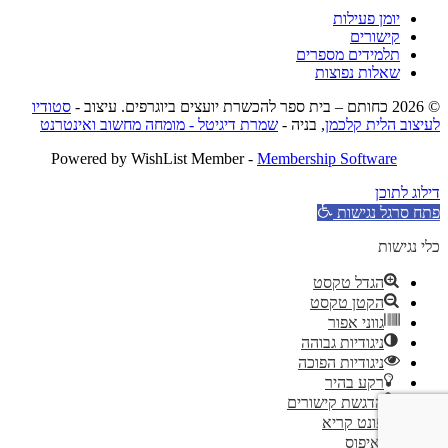
יומן פעילות
קישורים
תלמידים מספרים
שאלות נפוצות
© 2026 כחותם – בית ספר להכשרת יועצים ביוגרפים. עיצוב -
סטודיו
לעיצוב הלית קלכמן
, בניה -
שמרת דיגיטל - מומחה מחשוב ואינטרנט
Powered by WishList Member -
Membership Software
דילוג לתוכן
פתח סרגל נגישות
כלי נגישות
הגדל טקסט
הקטן טקסט
גווני אפור
ניגודיות גבוהה
ניגודיות הפוכה
רקע בהיר
הדגשת קישורים
פונט קריא
איפוס