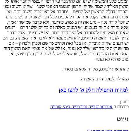
המסע שלנו והמשימה שלנו הם להתגבר על הרצון העצמי ולחבר אותו אל
הרצון האלוהי: שמה שהיה הרצון העצמי האנוכי שלנו – שהוא חשוב ונכון
והכרחי בחלק הראשון של החיים – יתחבר אל רצון גבוה ונשגב יותר. ואז
אנחנו נדע, נחוש ונקבל את הכוח להסכים לכל דבר שאנחנו פוגשים. נדע
שהכל קורה נכון – נדע את זה באמת, כידיעה, ולא כדבר שמישהו אמר,
אלא נחווה את זה בעצמנו. יש רגעים כאלה גם בחיים שלנו היום – רגעים
שאנחנו מצליחים להתחבר אל רצון גבוה יותר, ואז יש ידיעה. אבל בדרך
צריך לעבור תהומות גדולים, להחזיק מעמד ולא לאבד את האמונה. גם אם
יש רגעים שהיא אובדת, אז בכל זאת ולהישאר שם ולכוון ולבדוק – אם
מה שנדמה לי כ'הרצון שלי' לא נענה, אז לשאול את עצמי האם הרצון הזה
הוא באמת הרצון הגבוה שלי, או שאולי יש לי שם עדיין רצון עצמי, ואז
טוב שהוא לא נענה.
להתראות לכולם, מקווה שאתם בסדר.
מאחלת לכולנו הרבה אמונה.
למהות התפילה חלק א' לחצו כאן
print
פורסם ב
אנתרופוסופיה וביוגרפיה בימי קורונה
ניווט