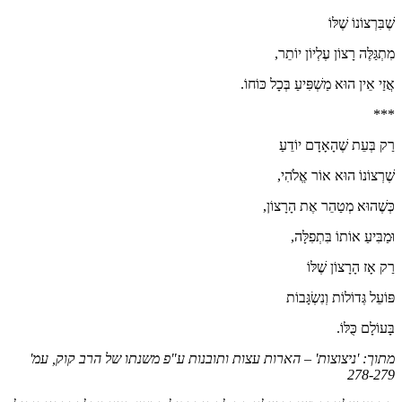
שֶׁבִּרְצוֹנוֹ שֶׁלּוֹ
מִתְגַּלֶּה רָצוֹן עֶלְיוֹן יוֹתֵר,
אֲזַי אֵין הוּא מַשְׁפִּיעַ בְּכָל כּוֹחוֹ.
***
רַק בְּעֵת שֶׁהָאָדָם יוֹדֵעַ
שֶׁרְצוֹנוֹ הוּא אוֹר אֱלֹהִי,
כְּשֶׁהוּא מְטַהֵר אֶת הָרָצוֹן,
וּמַבִּיעַ אוֹתוֹ בִּתְפִלָּה,
רַק אָז הָרָצוֹן שֶׁלּוֹ
פּוֹעֵל גְּדוֹלוֹת וְנִשְׂגָּבוֹת
בָּעוֹלָם כֻּלּוֹ.
מתוך: 'ניצוצות' – הארות עצות ותובנות ע"פ משנתו של הרב קוק, עמ'
278-279