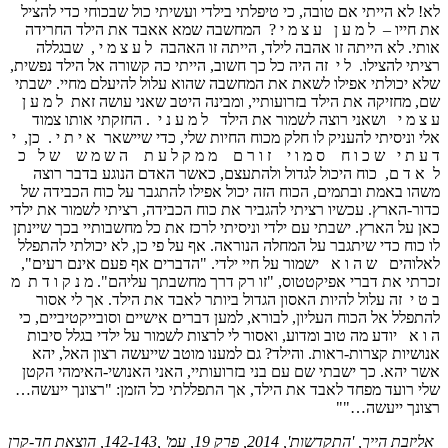
לא! לא הייתי אם טובה, כי טיפלתי בילדי ועשיתי כול שבכוחי כדי להציל
את חייו – ל מ ע ן ע צ מ י ? המחשבה שמא אאבד את הילד החרידה
אותי. לא הייתה זו אהבה לילד, הייתה זו האהבה ל ע צ מ י , שבגללה
רציתי להצילו. ל י זה היה כל כך חשוב, הייתי כה קשורה אל הילד נפשית,
שלא יכולתי אפילו לשאת את המחשבה שהוא עלול להיעלם מחיי. ישבתי
שם, מחזיקה את הילד בזרועותיי, ומבינה היטב שאני עושה זאת ל מ ע ן
ע צ מ י ושאני רוצה לשמור את הילד ל מ ע נ י . החזקתי אותו צמוד
אלי וניסיתי להעניק לו חלק מכוח החיות שלי, כדי שיישאר א י ת י . כן, י
ד ע ת י ש כ ו ח ס מ ו י ז ו ר ם מ מ ק ל ע ת ה ש מ ש ש ל כ
ל א ד ם, כוח היכול לגדול ולהתעצם, כאשר האדם הנוגע בדבר רוצה
משהו באמת ובתמים, הכוח הזה יכול אפילו להתגבר על כוח הכבידה של
כדור-הארץ. עכשיו רציתי להגביר את כוח הכבידה, רציתי לשמור את ילדי
כאן על הארץ. ישבתי עם ילדי וניסיתי לרכז את כל מחשבותיי בכך שיינתן
לו כוח כדי שיתגבר על המחלה הנוראה. אף על פי כן, לא יכולתי להתפלל
לאלוהים ש ה ו א ישמור על חיי ילדי. "הדברים אף פעם אינם רעים",
זכרתי את דברי אפיקטטוס, "זו רק דרך מחשבתך עליהם". מ נ ק ו ד ת מ
ב ט י זה עלול להיות האסון הגדול ביותר לאבד את הילד. אך לי אסור
להתפלל אל הכוח העליון, לבורא, למען דברים אישיים וסובייקטיביים, כי
ה ו א יודע מה טוב ומדוע, ואסור לי לרצות לשמור על ילדי בגלל סיבות
אנושיות קצרות-ראות. והילד? גם למענו מוטב שייעשה רצון האל, יהא
אשר יהא. כך ישבתי שם עם בני בזרועותיי, האני האנושי-האימהי הקטן
שלי רועד מפחד לאבד את הילד, אך התפללתי כל הזמן: "רצונך ייעשה…
רצונך ייעשה…""
אליזבת הייך, 'התקדשות', 2014, פרק 19, עמ' ,142-143, הוצאת חד-קרן