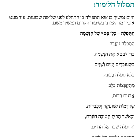
תמלול הלימוד:
היום נמשיך בנושא התפילה בו התחלנו לפני שלושה שבועות. עוד מעט
אזכיר מה אמרנו בשיעור הקודם ונמשיך משם.
הַתְּפִלָּה – כְּלִי בִּטּוּי שֶׁל הַנְּשָׁמָה
הַתְּפִלָּה נוֹעֲדָה
כְּדֵי לְבַטֵּא אֶת הַנְּשָׁמָה.
כְּשֶׁעוֹבְרִים יָמִים וְשָׁנִים
בְּלֹא תְּפִלָּה בְּכַוָּנָה,
מִתְקַבְּצוֹת בְּלֵב
אֲבָנִים רַבּוֹת,
שֶׁגּוֹרְמוֹת לַמּוּעָקָה וְלִכְבֵדוּת.
וְכַאֲשֶׁר הָרוּחַ הַטּוֹבָה חוֹזֶרֶת,
וְהַתְּפִלָּה שָׁבָה אֶל הַחַיִּים,