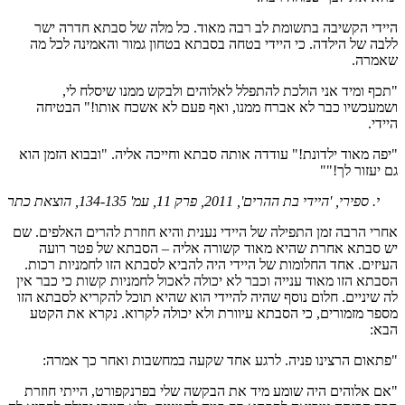
היידי הקשיבה בתשומת לב רבה מאוד. כל מלה של סבתא חדרה ישר
ללבה של הילדה. כי היידי בטחה בסבתא בטחון גמור והאמינה לכל מה
שאמרה.
"תכף ומיד אני הולכת להתפלל לאלוהים ולבקש ממנו שיסלח לי,
ושמעכשיו כבר לא אברח ממנו, ואף פעם לא אשכח אותו!" הבטיחה
היידי.
"יפה מאוד ילדונת!" עודדה אותה סבתא וחייכה אליה. "ובבוא הזמן הוא
גם יעזור לך!""
י. ספירי, 'היידי בת ההרים', 2011, פרק 11, עמ' 134-135, הוצאת כתר
אחרי הרבה זמן התפילה של היידי נענית והיא חוזרת להרים האלפים. שם
יש סבתא אחרת שהיא מאוד קשורה אליה – הסבתא של פטר רועה
העיזים. אחד החלומות של היידי היה להביא לסבתא הזו לחמניות רכות.
הסבתא הזו מאוד ענייה וכבר לא יכולה לאכול לחמניות קשות כי כבר אין
לה שיניים. חלום נוסף שהיה להיידי הוא שהיא תוכל להקריא לסבתא הזו
מספר מזמורים, כי הסבתא עיוורת ולא יכולה לקרוא. נקרא את הקטע
הבא:
"פתאום הרצינו פניה. לרגע אחד שקעה במחשבות ואחר כך אמרה:
"אם אלוהים היה שומע מיד את הבקשה שלי בפרנקפורט, הייתי חוזרת