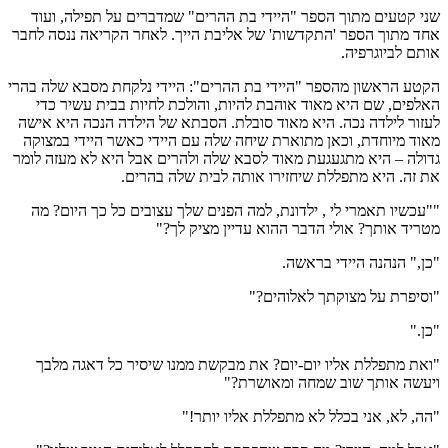
שני קטעים מתוך הספר "היידי בת ההרים" שמדברים על תפילה, ועוד
אחד מתוך הספר 'התקדשות' של אליבת הייך. לאחר הקריאה ננסה לחבר
אותם לביוגרפיה.
הקטע הראשון מהספר "היידי בת ההרים": היידי נלקחת מסבא שלה בהרי
האלפים, שם היא מאוד אוהבת להיות, והולכת לחיות בבית עשיר כדי
לעזור לילדה נכה. היא מאוד סובלת. הסבתא של הילדה הנכה היא אישה
מאוד מיוחדת, וכאן מתוארת שיחה שלה עם היידי כאשר היידי במצוקה
גדולה – היא מתגעגעת מאוד לסבא שלה ולהרים אבל היא לא מעזה לומר
את זה. היא מתפללת שיחזירו אותה לבית שלה בהרים.
""עכשיו תאמרי לי , ילדונת, למה הפנים שלך עצובים כל כך היום? מה
מטריד אותך? אולי הדבר ההוא עדיין מציק לך?"
"כן," הנהנה היידי בראשה.
"וסיפרת על מצוקתך לאלוהים?"
"כן."
"ואת מתפללת אליו יום-יום? את מבקשת ממנו שיסיר כל דאגה מלבך
ויעשה אותך שוב שמחה ומאושרת?"
"הה, לא, אני בכלל לא מתפללת אליו יותר!"