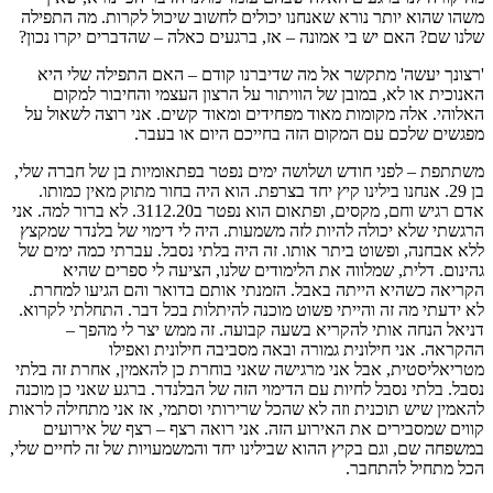
משהו שהוא יותר נורא שאנחנו יכולים לחשוב שיכול לקרות. מה התפילה
שלנו שם? האם יש בי אמונה – אז, ברגעים כאלה – שהדברים יקרו נכון?
'רצונך יעשה' מתקשר אל מה שדיברנו קודם – האם התפילה שלי היא
האנוכית או לא, במובן של הוויתור על הרצון העצמי והחיבור למקום
האלוהי. אלה מקומות מאוד מפחידים ומאוד קשים. אני רוצה לשאול על
מפגשים שלכם עם המקום הזה בחייכם היום או בעבר.
משתתפת – לפני חודש ושלושה ימים נפטר בפתאומיות בן של חברה שלי,
בן 29. אנחנו בילינו קיץ יחד בצרפת. הוא היה בחור מתוק מאין כמותו.
אדם רגיש וחם, מקסים, ופתאום הוא נפטר ב3112.20. לא ברור למה. אני
הרגשתי שלא יכולה להיות לזה משמעות. היה לי דימוי של בלנדר שמקצץ
ללא אבחנה, ופשוט ביתר אותו. זה היה בלתי נסבל. עברתי כמה ימים של
גהינום. דלית, שמלווה את הלימודים שלנו, הציעה לי ספרים שהיא
הקריאה כשהיא הייתה באבל. הזמנתי אותם בדואר והם הגיעו למחרת.
לא ידעתי מה זה והייתי פשוט מוכנה להיתלות בכל דבר. התחלתי לקרוא.
דניאל הנחה אותי להקריא בשעה קבועה. זה ממש יצר לי מהפך –
ההקראה. אני חילונית גמורה ובאה מסביבה חילונית ואפילו
מטריאליסטית, אבל אני מרגישה שאני בוחרת כן להאמין, אחרת זה בלתי
נסבל. בלתי נסבל לחיות עם הדימוי הזה של הבלנדר. ברגע שאני כן מוכנה
להאמין שיש תוכנית וזה לא שהכל שרירותי וסתמי, אז אני מתחילה לראות
קווים שמסבירים את האירוע הזה. אני רואה רצף – רצף של אירועים
במשפחה שם, וגם בקיץ ההוא שבילינו יחד והמשמעויות של זה לחיים שלי,
הכל מתחיל להתחבר.