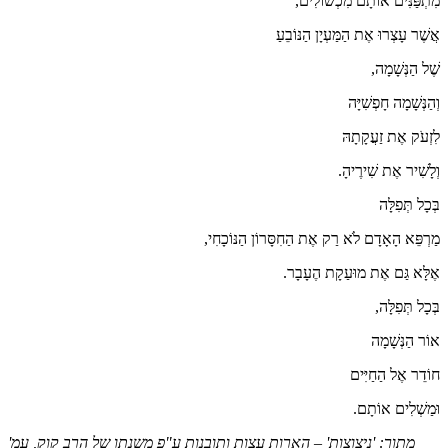
מִתְפַּנִּים אוֹתָם מִכְשׁוֹלִים,
אֲשֶׁר עָצְרוּ אֶת הַמַּעְיָן הַנּוֹבֵעַ
שֶׁל הַנְּשָׁמָה,
וְהַנְּשָׁמָה חָפְשִׁיָּה
לִזְעֹק אֶת זַעֲקָתָהּ
וְלָשִׁיר אֶת שִׁירֶיהָ.
בְּכָל תְּפִלָּה
מַרְפֵּא הָאָדָם לֹא רַק אֶת הַחִסָּרוֹן הַנּוֹכָחִי,
אֶלָּא גַּם אֶת מוּעַקָת הֶעָבָר.
בְּכָל תְּפִלָּה,
אוֹר הַנְּשָׁמָה
חוֹדֵר אֶל הַחַיִּים
וּמַשְׁלִים אוֹתָם.
מתוך: 'ניצוצות' – הארות עצות ותובנות ע"פ משנתו של הרב קוק, עמ'