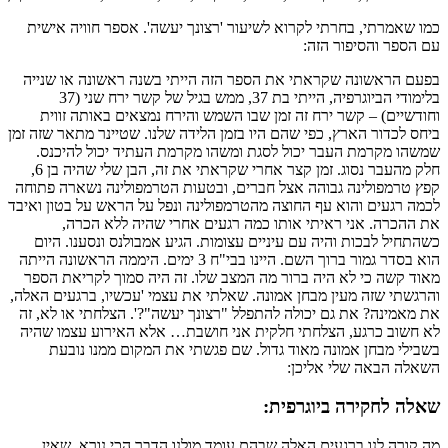
כמו שאמרתי, בחרתי לקרוא לשיעור 'רצונך יעשה'. אספר חוויה אישית
עם הספר והסיפור הזה:
בפעם הראשונה שקראתי את הספר הזה הייתי בשנה ראשונה או שנייה
בלימודי הביוגרפיה, הייתי בת 37, ממש בגיל של קשר ירח שני (37
וחודשיים) – קשר ירח זה זמן שבו השמש והירח נמצאים באותה זווית
ביחס לכדור הארץ, כפי שהם היו בזמן הלידה שלנו. שטיינר מתאר שזה זמן
שמשהו מקרמת העבר יכול לסגת ומשהו מקרמת העתיד יכול להיכנס.
חלק מהעבר נסוג. זמן קצר אחרי שקראתי את זה, הבן שלי שהיה בן 6,
קפץ טרמפולינה גבוהה אצל חברים, ובטעות הטרמפולינה נשארה פתוחה
לכמה רגעים והוא עף החוצה מהטרמפולינה ונפל על הראש על בטון ואיבד
את ההכרה. אני ראיתי אותו כמה רגעים אחרי שהיה ללא הכרה,
כשהתחיל לבכות והיה עם עיניים עצומות. הגיע אמבולנס ונסענו. היום
הוא בסדר גמור ברוך השם. היינו בבי"ח 3 ימים. היממה הראשונה הייתה
מאוד קשה כי לא היה ברור מה המצב שלו. זה היה סמוך לקריאת הספר
והרגשתי שזה מעין מבחן אמונה. שאלתי את עצמי 'עכשיו, ברגעים האלה,
את מאמינה? את גם יכולה להתפלל "רצונך יעשה"?'. הצלחתי או לא, זה
לא חשוב כרגע, הצלחתי חלקית אני חושבת… אלא האירוע עצמו שהיה
בשבילי מבחן אמונה מאוד גדול. שם פגשתי את המקום ממנו נובעת
השאלה הבאה שלי אליכן:
שאלה לחקירה ביוגרפית:
מה קורה לנו ברגעים האלה שבהם עומד מולנו הדבר הכי נורא, שאין