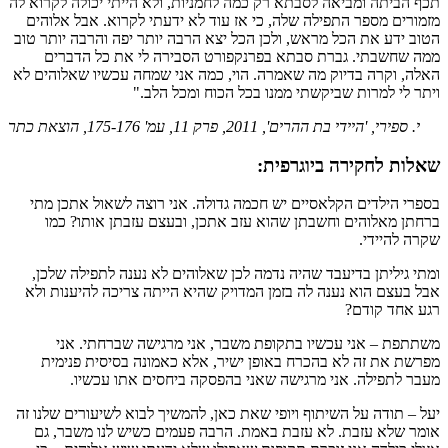
תכף הביתה ומביאה לסבתא רק כמה לחמניות, ולא הייתי יכולה לקרוא לה
מזמורים מספר התפילה שלה, כי אז עוד לא ידעתי לקרוא. אבל אלוהים
הטוב ידע את הכל מראש, ולכן הכל יצא הרבה יותר יפה והרבה יותר טוב
ממה שחשבתי. גברת סבתא בפרנקפורט הסבירה לי את כל הדברים
האלה, וקרה בדיוק מה שאמרה. הוי, כמה אני שמחה עכשיו שאלוהים לא
ויתר לי למרות שביקשתי ממנו בכל הכוח ומכל הלב."
י. ספירי, 'היידי בת ההרים', 2011, פרק 11, עמ' 175-176, הוצאת כתר
שאלות לחקירה ביוגרפית:
בספרי הילדים הקלאסיים יש חכמה גדולה. אני רוצה לשאול אתכן מתי
ברחתן מאלוהים וחשבתן שהוא עזב אתכן, ובעצם עזבתן אותו? כמו
שקרה להיידי.
ומתי גיליתן בדיעבד שהיה נדמה לכן שאלוהים לא נענה לתפילה שלכן,
אבל בעצם הוא נענה לה בזמן המדויק שהיא הייתה צריכה להיענות ולא
רגע אחד קודם?
משתתפת – אני עכשיו בתקופת משבר, אני מרגישה שברחתי. אני
מפרשת את זה לא בהכרח באופן ישיר, אלא כאמונה בסיסית פנימית
מעבר לתפילה. אני מרגישה שאני בהפסקה ביחסים אתו עכשיו.
יעל – תודה על השיתוף ויופי שאת כאן, להמשיך לבוא לשיעורים שלנו זה
אומר שלא עזבת. לא עזבת באמת. הרבה פעמים כשיש לנו משבר, גם