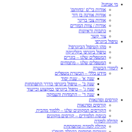
מי אנחנו?
אודות בי”ס ‘כחותם'
אודות אורנה בן דור
אודות צבי בריגר
אודות / צוות המורים
כתבות וראיונות
צור קשר
טיפול ביוגרפי
מהו הטיפול הביוגרפי?
טיפול ביוגרפי בקליניקה
המטפלים שלנו – בוגרים
המטפלים שלנו – מתמחים
לימודי הכשרה
מידע כללי – הכשרת מטפלים
שנה א' – שנת יסוד
שנה ב’ – טיפול ביוגרפי כדרך התפתחות
שנה ג’ – טיפול ביוגרפי כמקצוע וכייעוד
שנה ד’ – התמחות והעמקה
קורסים וסדנאות
קורסים וסדנאות
הקורסים המקוונים שלנו – ללמוד מהבית
כניסת תלמידים – קורסים מקוונים
קהילה לומדת
קהילה לומדת ומתפתחת
שעורים פתוחים בקבלה תשפ"ו