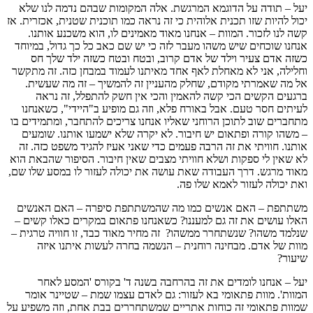
יעל – תודה על הדוגמא המרגשת. אלה המקומות שבהם נדמה לנו שלא
יכול להיות שזו תכנית אלוהית כי זה נראה כמו תוכנית שטנית, אכזרית. אז
קשה לנו לזכור. המוות – אנחנו מאוד מאמינים לו, הוא משכנע אותנו.
אנחנו שוכחים שיש משהו מעבר לזה כי יש שם כאב כל כך גדול, במיוחד
כשזה אדם צעיר וילד של אדם קרוב, ובטח ובטח כשזה ילד שלך חס
וחלילה, אני לא מאחלת לאף אחד מאיתנו לעמוד במבחן כזה. זה מתקשר
אל מה שאמרתי מקודם, שחלק מהעניין זה להמשיך – זה מה שעשית.
ברגעים הקשים הכי קשה להאמין והכי אין חשק להתפלל, זה נראה
לעיתים חסר טעם. אבל באורח פלא, וזה גם מופיע ב"היידי", כשאנחנו
מתחברים שוב לתוכן הרוחני שאליו אנחנו צריכים להתחבר, ומתמידים בו
– משהו קורה ופתאום יש חיבור. לא יקרה שלא ישמעו אותנו. שומעים
אותנו. חוויתי את זה הרבה פעמים כדי שאני אעיז להגיד משפט כזה. זה
לא שאין לי ספקות ושלא חוויתי מצבים שאין חיבור. הסיפור שהבאת הוא
מאוד מרגש. דרך העבודה שאת עושה את יכולה לעזור לו במסע שלו שם,
ואת יכולה לעזור לאמא שלו פה.
משתתפת – האם אנשים כמו מה שהמשתתפת סיפרה – האם האנשים
האלו עושים את זה גם למעננו? כשאנחנו פתאום במקרים כאלו קשים –
שנלמד משהו? שנשתחרר ממשהו? זה מחיר מאוד כבד, זו חוויה טרגית –
מוות של אדם. מבחינה רוחנית – הנשמה בחרה לעשות איתנו איזה
שיעור?
יעל – אנחנו לומדים את זה בהרחבה בשנה ד' בקורס 'המסע לאחר
המוות'. מוות פתאומי בא לעזור: גם לאדם עצמו שמת – שטיינר אומר
שמוות פתאומי זה כוחות אתריים שמשתחררים בבת אחת, וזה משפיע על