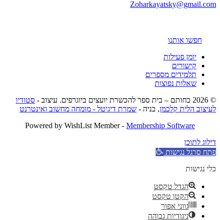
Zoharkayatsky@gmail.com
חפשו אותנו
יומן פעילות
קישורים
תלמידים מספרים
שאלות נפוצות
© 2026 כחותם – בית ספר להכשרת יועצים ביוגרפים. עיצוב -
סטודיו
לעיצוב הלית קלכמן
, בניה -
שמרת דיגיטל - מומחה מחשוב ואינטרנט
Powered by WishList Member -
Membership Software
דילוג לתוכן
פתח סרגל נגישות
כלי נגישות
הגדל טקסט
הקטן טקסט
גווני אפור
ניגודיות גבוהה