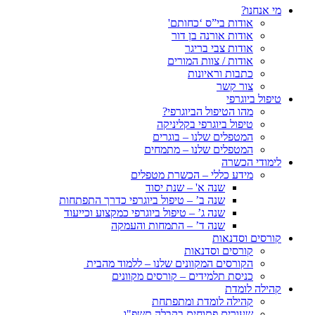
מי אנחנו?
אודות בי”ס ‘כחותם'
אודות אורנה בן דור
אודות צבי בריגר
אודות / צוות המורים
כתבות וראיונות
צור קשר
טיפול ביוגרפי
מהו הטיפול הביוגרפי?
טיפול ביוגרפי בקליניקה
המטפלים שלנו – בוגרים
המטפלים שלנו – מתמחים
לימודי הכשרה
מידע כללי – הכשרת מטפלים
שנה א' – שנת יסוד
שנה ב’ – טיפול ביוגרפי כדרך התפתחות
שנה ג’ – טיפול ביוגרפי כמקצוע וכייעוד
שנה ד’ – התמחות והעמקה
קורסים וסדנאות
קורסים וסדנאות
הקורסים המקוונים שלנו – ללמוד מהבית
כניסת תלמידים – קורסים מקוונים
קהילה לומדת
קהילה לומדת ומתפתחת
שעורים פתוחים בקבלה תשפ"ו