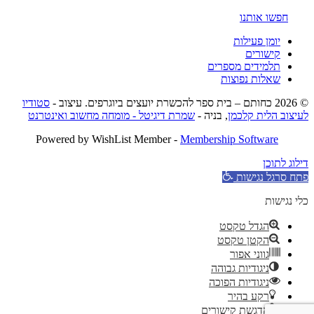
חפשו אותנו
יומן פעילות
קישורים
תלמידים מספרים
שאלות נפוצות
© 2026 כחותם – בית ספר להכשרת יועצים ביוגרפים. עיצוב -
סטודיו
לעיצוב הלית קלכמן
, בניה -
שמרת דיגיטל - מומחה מחשוב ואינטרנט
Powered by WishList Member -
Membership Software
דילוג לתוכן
פתח סרגל נגישות
כלי נגישות
הגדל טקסט
הקטן טקסט
גווני אפור
ניגודיות גבוהה
ניגודיות הפוכה
רקע בהיר
הדגשת קישורים