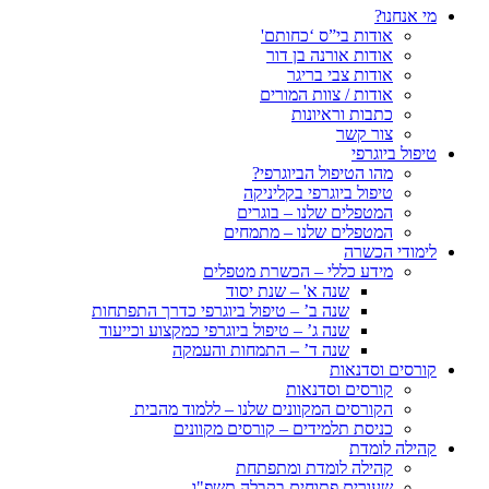
מי אנחנו?
אודות בי”ס ‘כחותם'
אודות אורנה בן דור
אודות צבי בריגר
אודות / צוות המורים
כתבות וראיונות
צור קשר
טיפול ביוגרפי
מהו הטיפול הביוגרפי?
טיפול ביוגרפי בקליניקה
המטפלים שלנו – בוגרים
המטפלים שלנו – מתמחים
לימודי הכשרה
מידע כללי – הכשרת מטפלים
שנה א' – שנת יסוד
שנה ב’ – טיפול ביוגרפי כדרך התפתחות
שנה ג’ – טיפול ביוגרפי כמקצוע וכייעוד
שנה ד’ – התמחות והעמקה
קורסים וסדנאות
קורסים וסדנאות
הקורסים המקוונים שלנו – ללמוד מהבית
כניסת תלמידים – קורסים מקוונים
קהילה לומדת
קהילה לומדת ומתפתחת
שעורים פתוחים בקבלה תשפ"ו