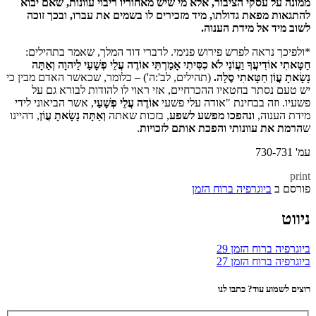
ממונה על עסקי הציבור, אלא מי שיש מאחוריו ריבוי עוונות, שאם יבוא
להתגאות מפאת גדולתו, מיד מזכירים לו בשמים את עברו, ובכך זוכה
לשוב מיד אל מידת הענוה
.
*ולפיכך נראה לפרש פירוש פנימי. לדברי דוד המלך, שאמר בתהילים:
חַטָּאתִי אוֹדִיעֲךָ וַעֲו‍ֹנִי לֹא כִסִּיתִי אָמַרְתִּי אוֹדֶה עֲלֵי פְשָׁעַי לַיהוָה וְאַתָּה
נָשָׂאתָ עֲו‍ֹן חַטָּאתִי סֶלָה
.
(תהילים, לב':ה') – כלומר, שכאשר האדם מבין כי
יש טעם נסתר בחטאיו ההכרחיים, אזי ראוי לו להודות לבורא גם על
פשעיו. וזה בבחינת "אודה עלי פשעי
אוֹדֶה עֲלֵי פְשָׁעַי
, אשר הביאוני לידי
מידת הענוה,
ונהפכו מפשע לשפע
, בזכות שאתה
וְאַתָּה נָשָׂאתָ עֲו‍ֹן
, דהיינו
ש
הרמת את עוונותי והפכת אותם לזכויות
.
עמ' 730-731
print
פורסם ב
ביוגרפיה ברוח הזמן
ניווט
ביוגרפיה ברוח הזמן 29
ביוגרפיה ברוח הזמן 27
רוצים לשמוע עוד? כתבו לנו