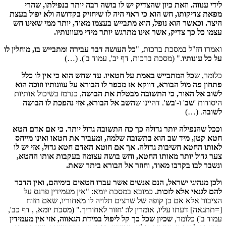
לידי ענווה.
וזאת כיון שהצדיק יש לו בושה רבה יותר בנפילתו, שהרי
מפאת צדיקותו, חש הוא כי ראוי היה לו שיחזיק בקדושה ולא יפול בעצת
היצר. וכאשר הוא נופל, הוא מתבייש בעצמו מאוד, יותר ממי שאינו חש
עצמו כל כך צדיק, אשר אינו מתרגש יותר מידי מעוונותיו
.
ואמרו חז"ל במסכת ברכות, "
כל העושה דבר עבירה ומתבייש בו, מוחלין לו
על כל עונותיו
." (מסכת ברכות, דף יב', עמוד ב'). (…)
כלומר, ש
כל המתבייש באמת על חטאיו. עד שחש הוא כי אין לו כלל
פתחון פה מול הבורא, דווקא אז מכפר לו הבורא על עוונותיו וזוכה הוא
לשוב אל האור, כי התשובה מבטלת את הבושה
, כנרמז בשיכול אותיות
היסודות '
שב
' ו-'
בש
'. דהיינו ש
השב אל הבורא, אזי נהפכת לו הבושה
לשובה
. (…)
וככל שהנפילה יותר גדולה כך כח התשובה גדול יותר. כי אם אדם חטא
חטא קטן, מיד שב הוא בתשובה שלמה, ומעביר את חטאו ואינו מייחס
לאותו החטא חשיבות גדולה. אך אם חוטא האדם חטא גדול, אזי יש לו
צער גדול יותר מאותו החטא, וחש בושה עצומה בעקבות אותו החטא,
ונשבר לבו בקרבו מאוד, וחוזר אל הבורא ביתר שאת.
ולכן מנהיגי ישראל, הנם אנשים אשר עברו חטאים בימיהם, ואין הדבר
להם לגנאי אלא לזכות.
כמובא במסכת יומא: "אין מעמידין פרנס על
הציבור אלא אם כן קופה של שרצים תלויה לו מאחוריו, שאם תזוח
[=תתגאה] דעתו עליו, אומרין לו: 'חזור לאחוריך." (מסכת יומא, , דף כב',
עמוד ב') כלומר,
שכיון שכל כך קל ליפול במידת הגאווה, אזי אין מעמידין