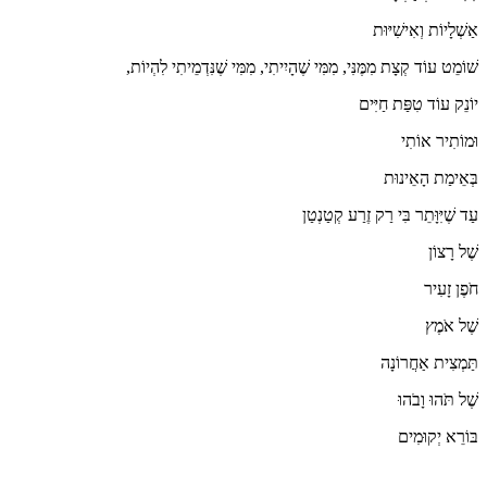
אַשְׁלָיוֹת וְאִישִׁיּוּת
שׁוֹמֵט עוֹד קְצָת מִמֶּנִּי, מִמִּי שֶׁהָיִיתִי, מִמִּי שֶׁנִּדְמֵיתִי לִהְיוֹת,
יוֹנֵק עוֹד טִפַּת חַיִּים
וּמוֹתִיר אוֹתִי
בְּאֵימַת הָאֵינוּת
עַד שֶׁיִּוָּתֵר בִּי רַק זֶרַע קְטַנְטַן
שֶׁל רָצוֹן
חֹפֶן זָעִיר
שֶׁל אֹמֶץ
תַּמְצִית אַחֲרוֹנָה
שֶׁל תֹּהוּ וָבֹהוּ
בּוֹרֵא יְקוּמִים