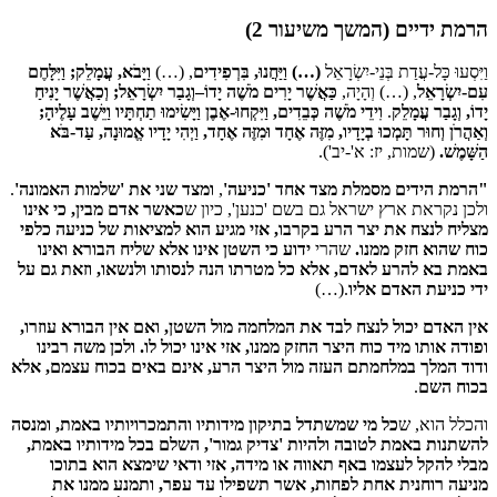
הרמת ידיים (המשך משיעור 2)
וַיִּסְעוּ כָּל-עֲדַת בְּנֵי-יִשְׂרָאֵל
(…) וַיַּחֲנוּ, בִּרְפִידִים
, (…)
וַיָּבֹא, עֲמָלֵק; וַיִּלָּחֶם
עִם-יִשְׂרָאֵל
, (…) וְהָיָה,
כַּאֲשֶׁר יָרִים מֹשֶׁה יָדוֹ–וְגָבַר יִשְׂרָאֵל; וְכַאֲשֶׁר יָנִיחַ
יָדוֹ, וְגָבַר עֲמָלֵק
.
וִידֵי מֹשֶׁה כְּבֵדִים, וַיִּקְחוּ-אֶבֶן וַיָּשִׂימוּ תַחְתָּיו וַיֵּשֶׁב עָלֶיהָ;
וְאַהֲרֹן וְחוּר תָּמְכוּ בְיָדָיו, מִזֶּה אֶחָד וּמִזֶּה אֶחָד, וַיְהִי יָדָיו אֱמוּנָה, עַד-בֹּא
הַשָּׁמֶשׁ
.
(שמות, יז: א'-יב').
"הרמת הידים מסמלת מצד אחד 'כניעה'
,
ומצד שני את 'שלמות האמונה'
.
ולכן נקראת ארץ ישראל גם בשם 'כנען', כיון ש
כאשר אדם מבין, כי אינו
מצליח לנצח את יצר הרע בקרבו, אזי מגיע הוא למציאות של כניעה כלפי
כוח שהוא חזק ממנו.
שהרי
ידוע כי השטן אינו אלא שליח הבורא ואינו
באמת בא להרע לאדם, אלא כל מטרתו הנה לנסותו ולנשאו, וזאת גם על
ידי כניעת האדם אליו
.(…)
אין האדם יכול לנצח לבד את המלחמה מול השטן, ואם אין הבורא עוזרו,
ופודה אותו מיד כוח היצר החזק ממנו, אזי אינו יכול לו.
ולכן משה רבינו
ודוד המלך במלחמתם העזה מול היצר הרע, אינם באים בכוח עצמם, אלא
בכוח השם
.
והכלל הוא, ש
כל מי שמשתדל בתיקון מידותיו והתמכרויותיו באמת, ומנסה
להשתנות באמת לטובה ולהיות 'צדיק גמור', השלם בכל מידותיו באמת,
מבלי להקל לעצמו באף תאווה או מידה, אזי ודאי שימצא הוא בתוכו
מניעה רוחנית אחת לפחות, אשר תשפילו עד עפר, ותמנע ממנו את