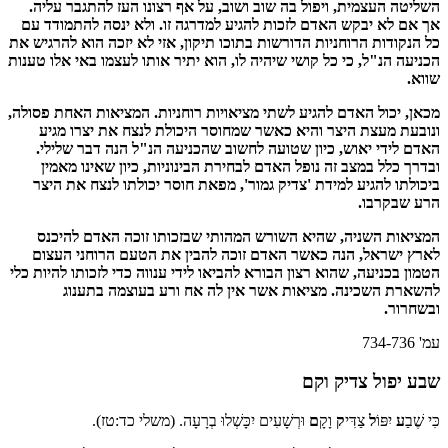
השליטה העצמית, ויפול בה שוב ושוב, על אף רצונו העז להתגבר עליה.
אך אם לא יבקש האדם לזכות להגיע למדרגה זו. ולא ינסה להתמודד עם
כל הנקודות הרוחניות הדורשות בתוכו תיקון, אזי לא יזכה הוא להרגיש את
הכניעה הנ"ל, כי כל קושי שיהיה לו, הוא יתיר אותו לעצמו באי אלו טענות
שווא
.
מכאן, יכול האדם להגיע לשתי מציאויות רוחניות. המציאות האחת פסולה,
ונובעת מעצת היצר והיא כאשר שמחוסר היכולת לנצח את יצרו מגיע
האדם לידי יאוש, כיון שטועה לחשוב שהכניעה הנ"ל הנה דבר שלילי.
ובדרך כלל במצב זה נופל האדם לבחירת הבינוניות, כיון שאינו מאמין
ביכולתו להגיע למידת 'צדיק גמור', מפאת חוסר יכולתו לנצח את היצר
הרע שבקרבו
.
המציאות השניה, שהיא השורש המהותי שבזכותו זוכה האדם להיכנס
לארץ ישראל, הנה כאשר האדם זוכה להבין את הטעם הרוחני העצום
הטמון בכניעה, שהוא רצון הבורא להביאו לידי ענווה כדי לזכותו להיות כלי
להשארת השכינה. מציאות אשר אין לה אח ורע בעוצמה בתענוג
ובשחרור
.
עמ' 734-736
שבע יפול צדיק וקם
כִּי שֶׁבַ
ע
יִפּוֹ
ל
צַדִּי
ק
וָקָ
ם
וּרְשָׁעִים יִכָּשְׁלוּ בְרָעָה. (משלי כד:טז).