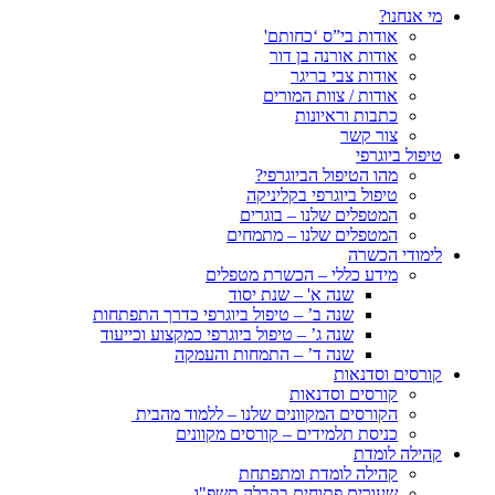
מי אנחנו?
אודות בי”ס ‘כחותם'
אודות אורנה בן דור
אודות צבי בריגר
אודות / צוות המורים
כתבות וראיונות
צור קשר
טיפול ביוגרפי
מהו הטיפול הביוגרפי?
טיפול ביוגרפי בקליניקה
המטפלים שלנו – בוגרים
המטפלים שלנו – מתמחים
לימודי הכשרה
מידע כללי – הכשרת מטפלים
שנה א' – שנת יסוד
שנה ב’ – טיפול ביוגרפי כדרך התפתחות
שנה ג’ – טיפול ביוגרפי כמקצוע וכייעוד
שנה ד’ – התמחות והעמקה
קורסים וסדנאות
קורסים וסדנאות
הקורסים המקוונים שלנו – ללמוד מהבית
כניסת תלמידים – קורסים מקוונים
קהילה לומדת
קהילה לומדת ומתפתחת
שעורים פתוחים בקבלה תשפ"ו