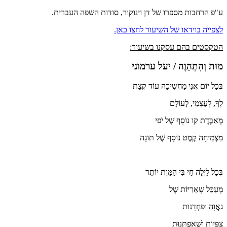
ע"פ הרחבות מספרו של דן וינוקור, סודות השפה העברית.
לצפייה בוידאו של השיעור לחצו כאן.
הטקסטים בהם עסקנו בשיעור:
מוּת וְהִתְהַוֶה / יעל ערמוני
בְּכָל יוֹם אֲנִי מַחְשִׁיכָה עוֹד קְצָת
לְךָ, לְעַצְמִי, לָעוֹלָם
מְאַבֶּדֶת קַו נוֹסָף שֶׁל יֹפִי
מַצְמִיחָה קֶמֶט נוֹסָף שֶׁל תּוּגָה
בְּכָל לַיְלָה חַי בִּי הַמָּוֶת יוֹתֵר
מְעַכֵּל שְׁאֵרִיּוֹת שֶׁל
גַּאֲוָה וּפַחְדָנוּת
צִפִּיּוֹת וּשְׁאַפְתָּנוּת