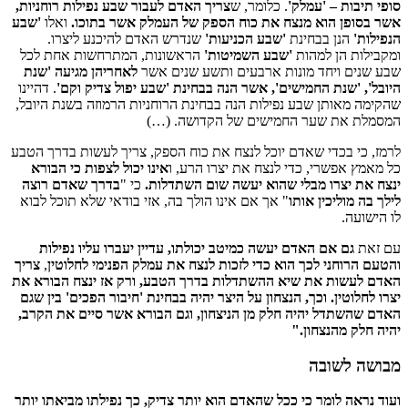
סופי תיבות – 'עמלק'
. כלומר, ש
צריך האדם לעבור שבע נפילות רוחניות,
אשר בסופן הוא מנצח את כוח הספק של העמלק אשר בתוכו
.
ואלו
'שבע
הנפילות'
הנן בבחינת
'שבע הכניעות'
שנדרש האדם להיכנע ליצרו.
ומקבילות הן למהות
'שבע השמיטות'
הראשונות, המתרחשות אחת לכל
שבע שנים ויחד מונות ארבעים ותשע שנים אשר
לאחריהן מגיעה 'שנת
היובל', 'שנת החמישים', אשר הנה בבחינת 'שבע יפול צדיק וקם'
. דהיינו
שהקימה מאותן שבע נפילות הנה בבחינת הרוחניות הרמוזה בשנת היובל,
המסמלת את שער החמישים של הקדושה. (…)
לרמז, כי בכדי שאדם יוכל לנצח את כוח הספק, צריך לעשות בדרך הטבע
כל מאמץ אפשרי, כדי לנצח את יצרו הרע, ו
אינו יכול לצפות כי הבורא
ינצח את יצרו מבלי שהוא יעשה שום השתדלות.
כי "
בדרך שאדם רוצה
לילך בה מוליכין אותו
" אך אם אינו הולך בה, אזי בודאי שלא תוכל לבוא
לו הישועה.
עם זאת
גם אם האדם יעשה כמיטב יכולתו, עדיין יעברו עליו נפילות
והטעם הרוחני לכך הוא כדי לזכות לנצח את עמלק הפנימי לחלוטין
,
צריך
האדם לעשות את שיא ההשתדלות בדרך הטבע, ורק אז ינצח הבורא את
יצרו לחלוטין. וכך, הנצחון על היצר יהיה בבחינת 'חיבור הפכים' בין שגם
האדם שהשתדל יהיה חלק מן הניצחון, וגם הבורא אשר סיים את הקרב,
יהיה חלק מהנצחון."
מבושה לשובה
ועוד נראה לומר כי ככל שהאדם הוא יותר צדיק, כך נפילתו מביאתו יותר