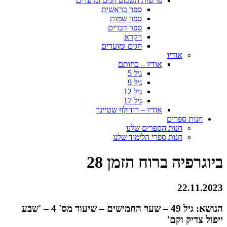
פרשות השבוע חגים ומועדים
ספר בראשית
ספר שמות
ספר דברים
ויקרא
חגים ומועדים
אודיו
אודיו – כחותם
גיל 5
גיל 9
גיל 12
גיל 17
אודיו – רודולף שטיינר
חנות ספרים
חנות הספרים שלנו
חנות ספרי הלימוד שלנו
ביוגרפיה ברוח הזמן 28
22.11.2023
הנושא: גיל 49 – שער החמישים – שיעור מס' 4 – '
שבע
ייפול צדיק וקם'