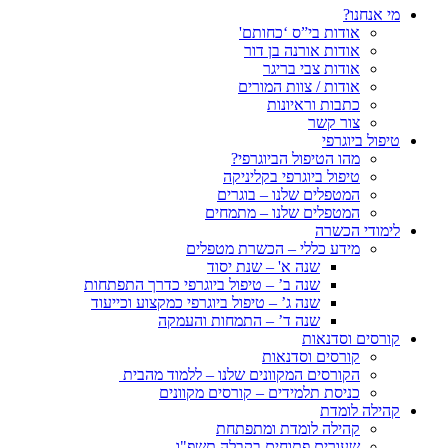
מי אנחנו?
אודות בי”ס ‘כחותם'
אודות אורנה בן דור
אודות צבי בריגר
אודות / צוות המורים
כתבות וראיונות
צור קשר
טיפול ביוגרפי
מהו הטיפול הביוגרפי?
טיפול ביוגרפי בקליניקה
המטפלים שלנו – בוגרים
המטפלים שלנו – מתמחים
לימודי הכשרה
מידע כללי – הכשרת מטפלים
שנה א' – שנת יסוד
שנה ב’ – טיפול ביוגרפי כדרך התפתחות
שנה ג’ – טיפול ביוגרפי כמקצוע וכייעוד
שנה ד’ – התמחות והעמקה
קורסים וסדנאות
קורסים וסדנאות
הקורסים המקוונים שלנו – ללמוד מהבית
כניסת תלמידים – קורסים מקוונים
קהילה לומדת
קהילה לומדת ומתפתחת
שעורים פתוחים בקבלה תשפ"ו