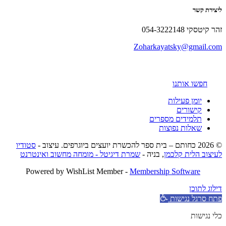
ליצירת קשר
זהר קיטסקי 054-3222148
Zoharkayatsky@gmail.com
חפשו אותנו
יומן פעילות
קישורים
תלמידים מספרים
שאלות נפוצות
© 2026 כחותם – בית ספר להכשרת יועצים ביוגרפים. עיצוב -
סטודיו
לעיצוב הלית קלכמן
, בניה -
שמרת דיגיטל - מומחה מחשוב ואינטרנט
Powered by WishList Member -
Membership Software
דילוג לתוכן
פתח סרגל נגישות
כלי נגישות