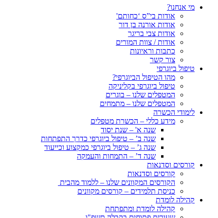
מי אנחנו?
אודות בי”ס ‘כחותם'
אודות אורנה בן דור
אודות צבי בריגר
אודות / צוות המורים
כתבות וראיונות
צור קשר
טיפול ביוגרפי
מהו הטיפול הביוגרפי?
טיפול ביוגרפי בקליניקה
המטפלים שלנו – בוגרים
המטפלים שלנו – מתמחים
לימודי הכשרה
מידע כללי – הכשרת מטפלים
שנה א' – שנת יסוד
שנה ב’ – טיפול ביוגרפי כדרך התפתחות
שנה ג’ – טיפול ביוגרפי כמקצוע וכייעוד
שנה ד’ – התמחות והעמקה
קורסים וסדנאות
קורסים וסדנאות
הקורסים המקוונים שלנו – ללמוד מהבית
כניסת תלמידים – קורסים מקוונים
קהילה לומדת
קהילה לומדת ומתפתחת
שעורים פתוחים בקבלה תשפ"ו