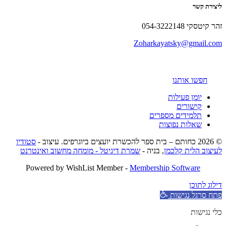
ליצירת קשר
זהר קיטסקי 054-3222148
Zoharkayatsky@gmail.com
חפשו אותנו
יומן פעילות
קישורים
תלמידים מספרים
שאלות נפוצות
© 2026 כחותם – בית ספר להכשרת יועצים ביוגרפים. עיצוב -
סטודיו
לעיצוב הלית קלכמן
, בניה -
שמרת דיגיטל - מומחה מחשוב ואינטרנט
Powered by WishList Member -
Membership Software
דילוג לתוכן
פתח סרגל נגישות
כלי נגישות