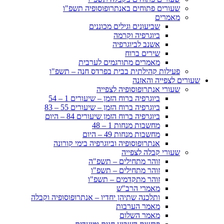
שעורים פתוחים באנתרופוסופיה תשפ"ו
מאמרים
שביעונים וגילים מכוננים
ביוגרפיה וקרמה
אשנב לביוגרפיה
שירים ברוח
מאמרים מתורגמים לערבית
פעילות קהילתית בבית בפרדס חנה – תשפ"ו
שעורים לצפייה והאזנה
שעורי אנתרופוסופיה לצפייה
ביוגרפיה ברוח הזמן – שיעורים 1 – 54
ביוגרפיה ברוח הזמן – שיעורים 55 – 83
ביוגרפיה ברוח הזמן שיעורים 84 – היום
מחשבות מנחות 1 – 48
מחשבות מנחות 49 – היום
אנתרופוסופיה וביוגרפיה בימי קורונה
שעורי קבלה לצפייה
זוהר מתחילים – תשפ"ה
זוהר מתחילים – תשפ"ו
זוהר מתקדמים – תשפ"ו
מאמרי הרב"ש
ותלכנה שתיהן יחדיו – אנתרופוסופיה וקבלה
מאמר הערבות
מאמר השלום