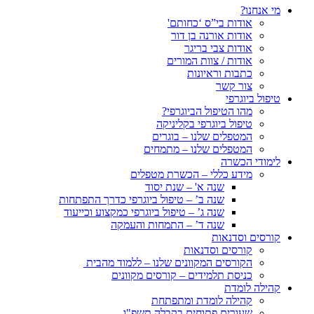
מי אנחנו?
אודות בי”ס ‘כחותם'
אודות אורנה בן דור
אודות צבי בריגר
אודות / צוות המורים
כתבות וראיונות
צור קשר
טיפול ביוגרפי
מהו הטיפול הביוגרפי?
טיפול ביוגרפי בקליניקה
המטפלים שלנו – בוגרים
המטפלים שלנו – מתמחים
לימודי הכשרה
מידע כללי – הכשרת מטפלים
שנה א' – שנת יסוד
שנה ב’ – טיפול ביוגרפי כדרך התפתחות
שנה ג’ – טיפול ביוגרפי כמקצוע וכייעוד
שנה ד’ – התמחות והעמקה
קורסים וסדנאות
קורסים וסדנאות
הקורסים המקוונים שלנו – ללמוד מהבית
כניסת תלמידים – קורסים מקוונים
קהילה לומדת
קהילה לומדת ומתפתחת
שעורים פתוחים בקבלה תשפ"ו