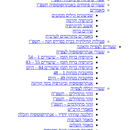
שעורים פתוחים באנתרופוסופיה תשפ"ו
מאמרים
שביעונים וגילים מכוננים
ביוגרפיה וקרמה
אשנב לביוגרפיה
שירים ברוח
מאמרים מתורגמים לערבית
פעילות קהילתית בבית בפרדס חנה – תשפ"ו
שעורים לצפייה והאזנה
שעורי אנתרופוסופיה לצפייה
ביוגרפיה ברוח הזמן – שיעורים 1 – 54
ביוגרפיה ברוח הזמן – שיעורים 55 – 83
ביוגרפיה ברוח הזמן שיעורים 84 – היום
מחשבות מנחות 1 – 48
מחשבות מנחות 49 – היום
אנתרופוסופיה וביוגרפיה בימי קורונה
שעורי קבלה לצפייה
זוהר מתחילים – תשפ"ה
זוהר מתחילים – תשפ"ו
זוהר מתקדמים – תשפ"ו
מאמרי הרב"ש
ותלכנה שתיהן יחדיו – אנתרופוסופיה וקבלה
מאמר הערבות
מאמר השלום