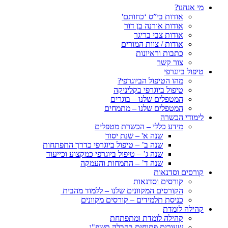
מי אנחנו?
אודות בי”ס ‘כחותם'
אודות אורנה בן דור
אודות צבי בריגר
אודות / צוות המורים
כתבות וראיונות
צור קשר
טיפול ביוגרפי
מהו הטיפול הביוגרפי?
טיפול ביוגרפי בקליניקה
המטפלים שלנו – בוגרים
המטפלים שלנו – מתמחים
לימודי הכשרה
מידע כללי – הכשרת מטפלים
שנה א' – שנת יסוד
שנה ב’ – טיפול ביוגרפי כדרך התפתחות
שנה ג’ – טיפול ביוגרפי כמקצוע וכייעוד
שנה ד’ – התמחות והעמקה
קורסים וסדנאות
קורסים וסדנאות
הקורסים המקוונים שלנו – ללמוד מהבית
כניסת תלמידים – קורסים מקוונים
קהילה לומדת
קהילה לומדת ומתפתחת
שעורים פתוחים בקבלה תשפ"ו