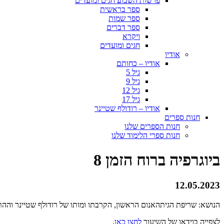
פרשות השבוע חגים ומועדים
ספר בראשית
ספר שמות
ספר דברים
ויקרא
חגים ומועדים
אודיו
אודיו – כחותם
גיל 5
גיל 9
גיל 12
גיל 17
אודיו – רודולף שטיינר
חנות ספרים
חנות הספרים שלנו
חנות ספרי הלימוד שלנו
ביוגרפיה ברוח הזמן 8
12.05.2023
הנושא: שריפת הגיתהאנום הראשון, הקרבתו ומותו של רודולף שטיינר וההת
לצפייה בוידאו של השיעור
לחצו כאן
.