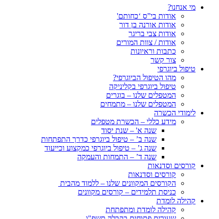
מי אנחנו?
אודות בי”ס ‘כחותם'
אודות אורנה בן דור
אודות צבי בריגר
אודות / צוות המורים
כתבות וראיונות
צור קשר
טיפול ביוגרפי
מהו הטיפול הביוגרפי?
טיפול ביוגרפי בקליניקה
המטפלים שלנו – בוגרים
המטפלים שלנו – מתמחים
לימודי הכשרה
מידע כללי – הכשרת מטפלים
שנה א' – שנת יסוד
שנה ב’ – טיפול ביוגרפי כדרך התפתחות
שנה ג’ – טיפול ביוגרפי כמקצוע וכייעוד
שנה ד’ – התמחות והעמקה
קורסים וסדנאות
קורסים וסדנאות
הקורסים המקוונים שלנו – ללמוד מהבית
כניסת תלמידים – קורסים מקוונים
קהילה לומדת
קהילה לומדת ומתפתחת
שעורים פתוחים בקבלה תשפ"ו