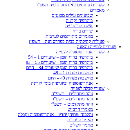
שעורים פתוחים באנתרופוסופיה תשפ"ו
מאמרים
שביעונים וגילים מכוננים
ביוגרפיה וקרמה
אשנב לביוגרפיה
שירים ברוח
מאמרים מתורגמים לערבית
פעילות קהילתית בבית בפרדס חנה – תשפ"ו
שעורים לצפייה והאזנה
שעורי אנתרופוסופיה לצפייה
ביוגרפיה ברוח הזמן – שיעורים 1 – 54
ביוגרפיה ברוח הזמן – שיעורים 55 – 83
ביוגרפיה ברוח הזמן שיעורים 84 – היום
מחשבות מנחות 1 – 48
מחשבות מנחות 49 – היום
אנתרופוסופיה וביוגרפיה בימי קורונה
שעורי קבלה לצפייה
זוהר מתחילים – תשפ"ה
זוהר מתחילים – תשפ"ו
זוהר מתקדמים – תשפ"ו
מאמרי הרב"ש
ותלכנה שתיהן יחדיו – אנתרופוסופיה וקבלה
מאמר הערבות
מאמר השלום