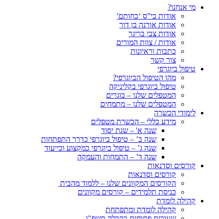
מי אנחנו?
אודות בי”ס ‘כחותם'
אודות אורנה בן דור
אודות צבי בריגר
אודות / צוות המורים
כתבות וראיונות
צור קשר
טיפול ביוגרפי
מהו הטיפול הביוגרפי?
טיפול ביוגרפי בקליניקה
המטפלים שלנו – בוגרים
המטפלים שלנו – מתמחים
לימודי הכשרה
מידע כללי – הכשרת מטפלים
שנה א' – שנת יסוד
שנה ב’ – טיפול ביוגרפי כדרך התפתחות
שנה ג’ – טיפול ביוגרפי כמקצוע וכייעוד
שנה ד’ – התמחות והעמקה
קורסים וסדנאות
קורסים וסדנאות
הקורסים המקוונים שלנו – ללמוד מהבית
כניסת תלמידים – קורסים מקוונים
קהילה לומדת
קהילה לומדת ומתפתחת
שעורים פתוחים בקבלה תשפ"ו