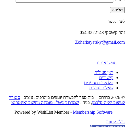
ליצירת קשר
זהר קיטסקי 054-3222148
Zoharkayatsky@gmail.com
חפשו אותנו
יומן פעילות
קישורים
תלמידים מספרים
שאלות נפוצות
© 2026 כחותם – בית ספר להכשרת יועצים ביוגרפים. עיצוב -
סטודיו
לעיצוב הלית קלכמן
, בניה -
שמרת דיגיטל - מומחה מחשוב ואינטרנט
Powered by WishList Member -
Membership Software
דילוג לתוכן