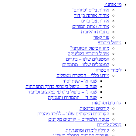
מי אנחנו?
אודות בי”ס ‘כחותם'
אודות אורנה בן דור
אודות צבי בריגר
אודות / צוות המורים
כתבות וראיונות
צור קשר
טיפול ביוגרפי
מהו הטיפול הביוגרפי?
טיפול ביוגרפי בקליניקה
המטפלים שלנו – בוגרים
המטפלים שלנו – מתמחים
לימודי הכשרה
מידע כללי – הכשרת מטפלים
שנה א' – שנת יסוד
שנה ב’ – טיפול ביוגרפי כדרך התפתחות
שנה ג’ – טיפול ביוגרפי כמקצוע וכייעוד
שנה ד’ – התמחות והעמקה
קורסים וסדנאות
קורסים וסדנאות
הקורסים המקוונים שלנו – ללמוד מהבית
כניסת תלמידים – קורסים מקוונים
קהילה לומדת
קהילה לומדת ומתפתחת
שעורים פתוחים בקבלה תשפ"ו