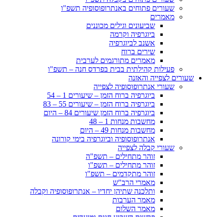
שעורים פתוחים באנתרופוסופיה תשפ"ו
מאמרים
שביעונים וגילים מכוננים
ביוגרפיה וקרמה
אשנב לביוגרפיה
שירים ברוח
מאמרים מתורגמים לערבית
פעילות קהילתית בבית בפרדס חנה – תשפ"ו
שעורים לצפייה והאזנה
שעורי אנתרופוסופיה לצפייה
ביוגרפיה ברוח הזמן – שיעורים 1 – 54
ביוגרפיה ברוח הזמן – שיעורים 55 – 83
ביוגרפיה ברוח הזמן שיעורים 84 – היום
מחשבות מנחות 1 – 48
מחשבות מנחות 49 – היום
אנתרופוסופיה וביוגרפיה בימי קורונה
שעורי קבלה לצפייה
זוהר מתחילים – תשפ"ה
זוהר מתחילים – תשפ"ו
זוהר מתקדמים – תשפ"ו
מאמרי הרב"ש
ותלכנה שתיהן יחדיו – אנתרופוסופיה וקבלה
מאמר הערבות
מאמר השלום