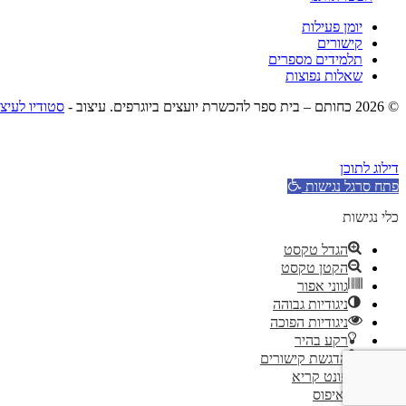
יומן פעילות
קישורים
תלמידים מספרים
שאלות נפוצות
© 2026 כחותם – בית ספר להכשרת יועצים ביוגרפים. עיצוב -
סטודיו לעיצ
דילוג לתוכן
פתח סרגל נגישות
כלי נגישות
הגדל טקסט
הקטן טקסט
גווני אפור
ניגודיות גבוהה
ניגודיות הפוכה
רקע בהיר
הדגשת קישורים
פונט קריא
איפוס