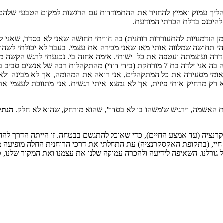
הליך עמוק ואמיץ להחזיר את ההתמודדות עם הרגשות למקום הטבעי שלהם 
ו להיכנס בדלת הכרתי המודעת.
מן הזדמנויות להתעוררות רוחנית) בה חוויתי תחושה שאני לא בסדר, שאני 
והי תחושה שמלווה אותי מאז שאני מכירה את עצמי. בעבר לא יכולתי לשהו
רה ועוצמתה ועטפה את כל ישותי. אימה אחזה בי. נכנעתי לרגש הקשה ממנ
תאומי מסעירה את כל המתקהלים, אני רואה את המהומה, אך לא מבינה ולא
א רק מרחיק אותי פיזית, אך לא נמצא איתי רגשית. אני מתווכת לעצמי א
את האשמה, וירגיש ש'משהו בו לא בסדר', שהוא מורחק, שהוא לא חלק.
הנת
קרנציה (עד אמצע החיים), כדי שאוכל להתגשם בבטחה. זו הייתה הדרך לה
 חיי, (בתקופת האקסקרנציה) עת התחלתי את דרכי הרוחנית החלה מופיעה
גורלנו. השאיפה לידיעה ולהכרה עמוקה שלנו את עצמנו ואת המקור שלנו, טמ