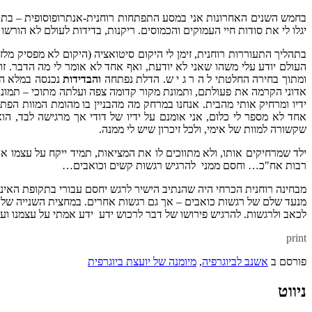
בחמש השנים האחרונות אני במסע התפתחות רוחנית-אנתרופוסופית – בת
יגלו לי את סודות חיי העמוקים והכמוסים. ריקנות, בדידות לעולם לא הורש
בתהליך התעוררות רוחנית, זימן לי היקום סיטואציה (היקום לא מפסיק מלז
העולם יודע עלי משהו שאני לא יודעת, ואף אחד לא אומר לי מה הדבר. ז
ומתוך בחירה החלטתי ל ה ר ג י ש. הדלת נפתחה
והבדידות
נכנסה במלא הד
ידיו ומרחיק אותי מהבית. אנחנו במרחק מה מהבניין בו מהומת המוות הפ
אחד לא מספר לי כלום, אני אומנם על ידיו של דודי אך מרגישה לבד, הו
שקשורה למוות של אימי, ולכל זיכרון שיש לי ממנה.
ילד שמרחיקים אותו, ולא מתווכים לו את המציאות, תמיד ייקח על עצמו 
רבות אח"כ… וחסם ממני להרגיש רגשות קשים וכואבים…
מבחינה רוחנית הכרחי היה שהנתיב הישיר לרגש יחסם עבורי בתקופת האינ
מנעד שלם של רגשות כואבים – אך גם רגשות אחרים. במחצית השנייה של
לכאב ולרגשות. להרגיש פירושו של דבר לרכוש ידע ידע אמתי על עצמנו ועל 
print
פורסם ב
אשנב לביוגרפיה
,
מיומנה של יועצת ביוגרפית
ניווט