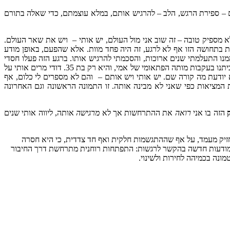
– ספירת הרגש, הלב – להרגיש אותם, במלא עוצמתם, כדי שאלה בתורם
לא מספיק טובה – זה שוב אני מול העולם, יש אותי – ויש את שאר העולם.
ת בתחושה הזו אף לא לרגע, זה היה פחד מוות. אלא שהפעם, באופן מודע
ו התעלמתי שנים ארוכות, והסכמתי להרגיש אותו. ברגע הזה פעלו חסדי
אדוני הקרמה את פעולתם, ותמונת מקור קדומה צפה ועלתה מתוכי – תמונה בה אני ילדה בת 7 מורחקת (בידי דודי) מהתקהלות רבה של אנשים סביב ביתנו בעקבות מותה הפתאומי של אמי, והיא רק בת 35. דודי מרים אותי על
 יודעת מה קורה שם. יש אותי ויש אותם – והם לא מספרים לי כלום, אף
ת המציאות כפי שאני לא מבינה אותה. זו התמונה הראשונה וגם האחרונה
ק
הזה בו אני
רואה
את ההתרחשות אך לא
מרגישה
אותה, ליווה אותי שנים
חזיק מעמד, על אף שההתגשמות חלקית ואף חד צדדית, כי היא חסרה
 מודעות חדשה בהקשר לרגשות: התפתחות רוחנית מתרחשת דרך החיבור
ונה בכמיהה לחירות ולשינוי.