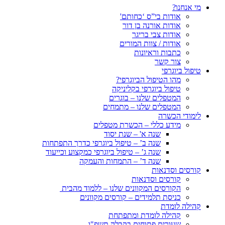
מי אנחנו?
אודות בי”ס ‘כחותם'
אודות אורנה בן דור
אודות צבי בריגר
אודות / צוות המורים
כתבות וראיונות
צור קשר
טיפול ביוגרפי
מהו הטיפול הביוגרפי?
טיפול ביוגרפי בקליניקה
המטפלים שלנו – בוגרים
המטפלים שלנו – מתמחים
לימודי הכשרה
מידע כללי – הכשרת מטפלים
שנה א' – שנת יסוד
שנה ב’ – טיפול ביוגרפי כדרך התפתחות
שנה ג’ – טיפול ביוגרפי כמקצוע וכייעוד
שנה ד’ – התמחות והעמקה
קורסים וסדנאות
קורסים וסדנאות
הקורסים המקוונים שלנו – ללמוד מהבית
כניסת תלמידים – קורסים מקוונים
קהילה לומדת
קהילה לומדת ומתפתחת
שעורים פתוחים בקבלה תשפ"ו