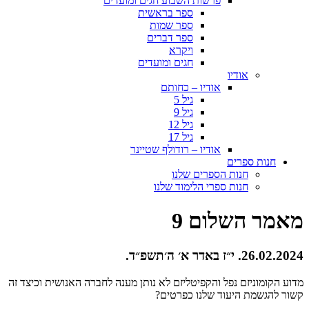
פרשות השבוע חגים ומועדים
ספר בראשית
ספר שמות
ספר דברים
ויקרא
חגים ומועדים
אודיו
אודיו – כחותם
גיל 5
גיל 9
גיל 12
גיל 17
אודיו – רודולף שטיינר
חנות ספרים
חנות הספרים שלנו
חנות ספרי הלימוד שלנו
מאמר השלום 9
26.02.2024. י״ז באדר א׳ ה׳תשפ״ד.
מדוע הקומוניזם נפל והקפיטליזם לא נותן מענה לחברה האנושית וכיצד זה
קשור להגשמת היעוד שלנו כפרטים?