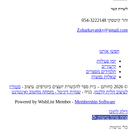
ליצירת קשר
זהר קיטסקי 054-3222148
Zoharkayatsky@gmail.com
חפשו אותנו
יומן פעילות
קישורים
תלמידים מספרים
שאלות נפוצות
© 2026 כחותם – בית ספר להכשרת יועצים ביוגרפים. עיצוב -
סטודיו
לעיצוב הלית קלכמן
, בניה -
שמרת דיגיטל - מומחה מחשוב ואינטרנט
Powered by WishList Member -
Membership Software
דילוג לתוכן
פתח סרגל נגישות
כלי נגישות