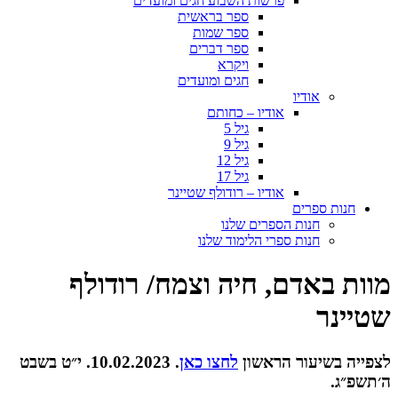
פרשות השבוע חגים ומועדים
ספר בראשית
ספר שמות
ספר דברים
ויקרא
חגים ומועדים
אודיו
אודיו – כחותם
גיל 5
גיל 9
גיל 12
גיל 17
אודיו – רודולף שטיינר
חנות ספרים
חנות הספרים שלנו
חנות ספרי הלימוד שלנו
מוות באדם, חיה וצמח/ רודולף
שטיינר
לצפייה בשיעור הראשון
לחצו כאן
. 10.02.2023. י״ט בשבט
ה׳תשפ״ג.