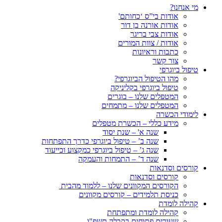
מי אנחנו?
אודות בי”ס ‘כחותם'
אודות אורנה בן דור
אודות צבי בריגר
אודות / צוות המורים
כתבות וראיונות
צור קשר
טיפול ביוגרפי
מהו הטיפול הביוגרפי?
טיפול ביוגרפי בקליניקה
המטפלים שלנו – בוגרים
המטפלים שלנו – מתמחים
לימודי הכשרה
מידע כללי – הכשרת מטפלים
שנה א' – שנת יסוד
שנה ב’ – טיפול ביוגרפי כדרך התפתחות
שנה ג’ – טיפול ביוגרפי כמקצוע וכייעוד
שנה ד’ – התמחות והעמקה
קורסים וסדנאות
קורסים וסדנאות
הקורסים המקוונים שלנו – ללמוד מהבית
כניסת תלמידים – קורסים מקוונים
קהילה לומדת
קהילה לומדת ומתפתחת
שעורים פתוחים בקבלה תשפ"ו