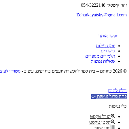
זהר קיטסקי 054-3222148
Zoharkayatsky@gmail.com
חפשו אותנו
יומן פעילות
קישורים
תלמידים מספרים
שאלות נפוצות
© 2026 כחותם – בית ספר להכשרת יועצים ביוגרפים. עיצוב -
סטודיו לעיצ
דילוג לתוכן
פתח סרגל נגישות
כלי נגישות
הגדל טקסט
הקטן טקסט
גווני אפור