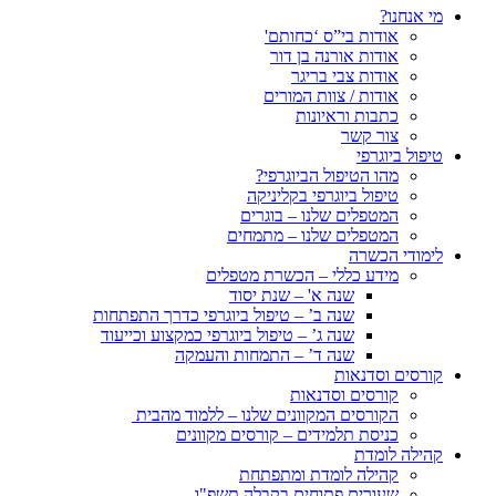
מי אנחנו?
אודות בי”ס ‘כחותם'
אודות אורנה בן דור
אודות צבי בריגר
אודות / צוות המורים
כתבות וראיונות
צור קשר
טיפול ביוגרפי
מהו הטיפול הביוגרפי?
טיפול ביוגרפי בקליניקה
המטפלים שלנו – בוגרים
המטפלים שלנו – מתמחים
לימודי הכשרה
מידע כללי – הכשרת מטפלים
שנה א' – שנת יסוד
שנה ב’ – טיפול ביוגרפי כדרך התפתחות
שנה ג’ – טיפול ביוגרפי כמקצוע וכייעוד
שנה ד’ – התמחות והעמקה
קורסים וסדנאות
קורסים וסדנאות
הקורסים המקוונים שלנו – ללמוד מהבית
כניסת תלמידים – קורסים מקוונים
קהילה לומדת
קהילה לומדת ומתפתחת
שעורים פתוחים בקבלה תשפ"ו