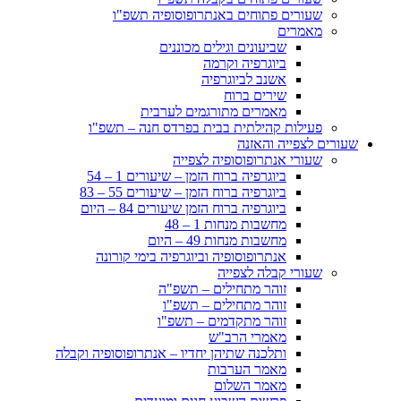
שעורים פתוחים באנתרופוסופיה תשפ"ו
מאמרים
שביעונים וגילים מכוננים
ביוגרפיה וקרמה
אשנב לביוגרפיה
שירים ברוח
מאמרים מתורגמים לערבית
פעילות קהילתית בבית בפרדס חנה – תשפ"ו
שעורים לצפייה והאזנה
שעורי אנתרופוסופיה לצפייה
ביוגרפיה ברוח הזמן – שיעורים 1 – 54
ביוגרפיה ברוח הזמן – שיעורים 55 – 83
ביוגרפיה ברוח הזמן שיעורים 84 – היום
מחשבות מנחות 1 – 48
מחשבות מנחות 49 – היום
אנתרופוסופיה וביוגרפיה בימי קורונה
שעורי קבלה לצפייה
זוהר מתחילים – תשפ"ה
זוהר מתחילים – תשפ"ו
זוהר מתקדמים – תשפ"ו
מאמרי הרב"ש
ותלכנה שתיהן יחדיו – אנתרופוסופיה וקבלה
מאמר הערבות
מאמר השלום