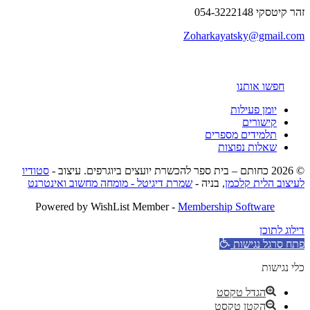
זהר קיטסקי 054-3222148
Zoharkayatsky@gmail.com
חפשו אותנו
יומן פעילות
קישורים
תלמידים מספרים
שאלות נפוצות
© 2026 כחותם – בית ספר להכשרת יועצים ביוגרפים. עיצוב -
סטודיו
לעיצוב הלית קלכמן
, בניה -
שמרת דיגיטל - מומחה מחשוב ואינטרנט
Powered by WishList Member -
Membership Software
דילוג לתוכן
פתח סרגל נגישות
כלי נגישות
הגדל טקסט
הקטן טקסט