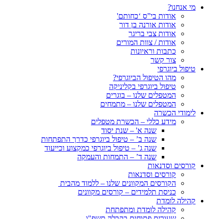
מי אנחנו?
אודות בי”ס ‘כחותם'
אודות אורנה בן דור
אודות צבי בריגר
אודות / צוות המורים
כתבות וראיונות
צור קשר
טיפול ביוגרפי
מהו הטיפול הביוגרפי?
טיפול ביוגרפי בקליניקה
המטפלים שלנו – בוגרים
המטפלים שלנו – מתמחים
לימודי הכשרה
מידע כללי – הכשרת מטפלים
שנה א' – שנת יסוד
שנה ב’ – טיפול ביוגרפי כדרך התפתחות
שנה ג’ – טיפול ביוגרפי כמקצוע וכייעוד
שנה ד’ – התמחות והעמקה
קורסים וסדנאות
קורסים וסדנאות
הקורסים המקוונים שלנו – ללמוד מהבית
כניסת תלמידים – קורסים מקוונים
קהילה לומדת
קהילה לומדת ומתפתחת
שעורים פתוחים בקבלה תשפ"ו