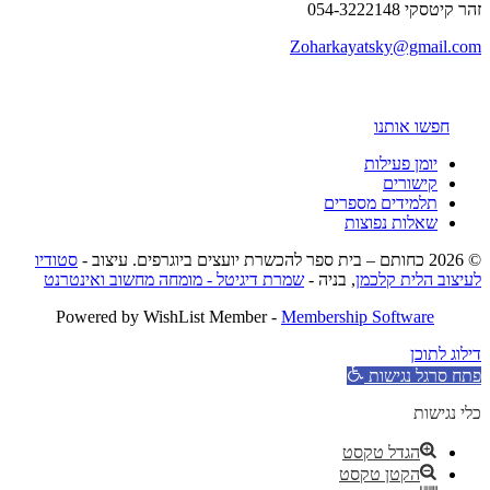
זהר קיטסקי 054-3222148
Zoharkayatsky@gmail.com
חפשו אותנו
יומן פעילות
קישורים
תלמידים מספרים
שאלות נפוצות
© 2026 כחותם – בית ספר להכשרת יועצים ביוגרפים. עיצוב -
סטודיו
לעיצוב הלית קלכמן
, בניה -
שמרת דיגיטל - מומחה מחשוב ואינטרנט
Powered by WishList Member -
Membership Software
דילוג לתוכן
פתח סרגל נגישות
כלי נגישות
הגדל טקסט
הקטן טקסט