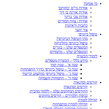
מי אנחנו?
אודות בי”ס ‘כחותם'
אודות אורנה בן דור
אודות צבי בריגר
אודות / צוות המורים
כתבות וראיונות
צור קשר
טיפול ביוגרפי
מהו הטיפול הביוגרפי?
טיפול ביוגרפי בקליניקה
המטפלים שלנו – בוגרים
המטפלים שלנו – מתמחים
לימודי הכשרה
מידע כללי – הכשרת מטפלים
שנה א' – שנת יסוד
שנה ב’ – טיפול ביוגרפי כדרך התפתחות
שנה ג’ – טיפול ביוגרפי כמקצוע וכייעוד
שנה ד’ – התמחות והעמקה
קורסים וסדנאות
קורסים וסדנאות
הקורסים המקוונים שלנו – ללמוד מהבית
כניסת תלמידים – קורסים מקוונים
קהילה לומדת
קהילה לומדת ומתפתחת
שעורים פתוחים בקבלה תשפ"ו