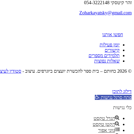
זהר קיטסקי 054-3222148
Zoharkayatsky@gmail.com
חפשו אותנו
יומן פעילות
קישורים
תלמידים מספרים
שאלות נפוצות
© 2026 כחותם – בית ספר להכשרת יועצים ביוגרפים. עיצוב -
סטודיו לעיצ
דילוג לתוכן
פתח סרגל נגישות
כלי נגישות
הגדל טקסט
הקטן טקסט
גווני אפור