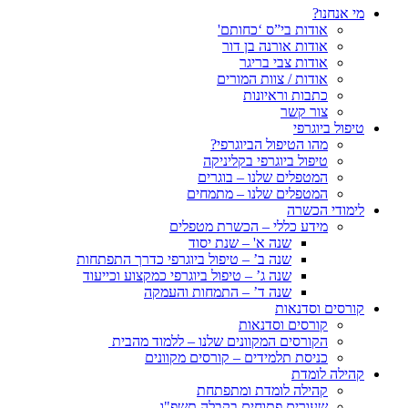
מי אנחנו?
אודות בי”ס ‘כחותם'
אודות אורנה בן דור
אודות צבי בריגר
אודות / צוות המורים
כתבות וראיונות
צור קשר
טיפול ביוגרפי
מהו הטיפול הביוגרפי?
טיפול ביוגרפי בקליניקה
המטפלים שלנו – בוגרים
המטפלים שלנו – מתמחים
לימודי הכשרה
מידע כללי – הכשרת מטפלים
שנה א' – שנת יסוד
שנה ב’ – טיפול ביוגרפי כדרך התפתחות
שנה ג’ – טיפול ביוגרפי כמקצוע וכייעוד
שנה ד’ – התמחות והעמקה
קורסים וסדנאות
קורסים וסדנאות
הקורסים המקוונים שלנו – ללמוד מהבית
כניסת תלמידים – קורסים מקוונים
קהילה לומדת
קהילה לומדת ומתפתחת
שעורים פתוחים בקבלה תשפ"ו