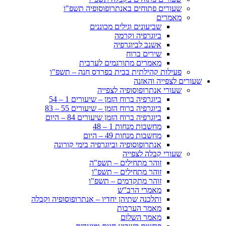
שעורים פתוחים באנתרופוסופיה תשפ"ו
מאמרים
שביעונים וגילים מכוננים
ביוגרפיה וקרמה
אשנב לביוגרפיה
שירים ברוח
מאמרים מתורגמים לערבית
פעילות קהילתית בבית בפרדס חנה – תשפ"ו
שעורים לצפייה והאזנה
שעורי אנתרופוסופיה לצפייה
ביוגרפיה ברוח הזמן – שיעורים 1 – 54
ביוגרפיה ברוח הזמן – שיעורים 55 – 83
ביוגרפיה ברוח הזמן שיעורים 84 – היום
מחשבות מנחות 1 – 48
מחשבות מנחות 49 – היום
אנתרופוסופיה וביוגרפיה בימי קורונה
שעורי קבלה לצפייה
זוהר מתחילים – תשפ"ה
זוהר מתחילים – תשפ"ו
זוהר מתקדמים – תשפ"ו
מאמרי הרב"ש
ותלכנה שתיהן יחדיו – אנתרופוסופיה וקבלה
מאמר הערבות
מאמר השלום