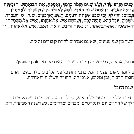
ים תִּזְרַע שָׂדֶךָ, וְשֵׁשׁ שָׁנִים תִּזְמֹר כַּרְמֶךָ; וְאָסַפְתָּ, אֶת-תְּבוּאָתָהּ. ד וּבַשָּׁנָה
יִהְיֶה לָאָרֶץ. ו וְהָיְתָה שַׁבַּת הָאָרֶץ לָכֶם, לְאָכְלָה–לְךָ, וּלְעַבְדְּךָ וְלַאֲמָתֶךָ;
עָמִים; וְהָיוּ לְךָ, יְמֵי שֶׁבַע שַׁבְּתֹת הַשָּׁנִים, תֵּשַׁע וְאַרְבָּעִים, שָׁנָה. ט וְהַעֲבַרְתָּ
יֹשְׁבֶיהָ; יוֹבֵל הִוא, תִּהְיֶה לָכֶם, וְשַׁבְתֶּם אִישׁ אֶל-אֲחֻזָּתוֹ, וְאִישׁ אֶל-מִשְׁפַּחְתּוֹ
ֶה–תֹּאכְלוּ, אֶת-תְּבוּאָתָהּ. יג בִּשְׁנַת הַיּוֹבֵל, הַזֹּאת, תָּשֻׁבוּ, אִישׁ אֶל-אֲחֻזָּתוֹ. יד
ר בין שני עניינים, שאינם אמורים להיות קשורים זה לזה.
גרפי, אלא
נקודת עוצמה
(מכונה על ידי האינדיאנים: power point).
טול זמן ומקום. עצמת המקום נמתחת על פני הגלובוס כולו. כאשר אדם
חוצה תרבות, זמן ומקום; אנוכי הוא ההוויה השלמה והאחידה.
שנת היובל
.
יבור של יותר משני מיליון איש, קיבלו תודעה על זמנית ועל מקומית –
ך של חיי יום יום קונקרטיים, מכניים ומרדימים, כשהשנה השביעית היא