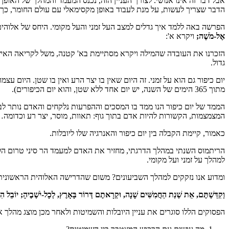
אבל דבר זה אינו אנושי. לצורך העניין הזה, נכנס המעמד והמהלך של האופן
הדבר שצריך לעשות, על מנת לעבוד באופן מקסימאלי עם עולם החומר, כך שה
הפרשה באה ללמד איך גדלים למצב העל זמני והעל מקומי. היחס של אלוהי
אֶל-מֹשֶׁה;
ויקרא א':
הזכרנו את העובדה שהמילה ויקרא מסתיימת בא' קטנה, משל לקריאה האישית
גדול.
מתוך 365 הימים של השנה, יש יום אחד ללא שטן, והוא יום הכיפורים).
הממד של יום כיפור הנו ממד בו המסכים וההפרעות נלקחים והאדם נותר לב
המצמצמות, הקשורות להיות אדם בתוך גוף: תאוות, מוסר, יצר רע וכדומה
כאמור, קיימת הקבלה בין יום כיפור והאנרגיה שלו ליובלות.
הריתמוס השנתי במהלך הדרגתי, מחזיר את האדם למעמד הר סיני טרום הלוח
למהלך על זמני ועל מקומי.
ומדוע אנו נזקקים למהלך השביעונים? משום שהדרישה האלוהית הראשונית
וְקִדַּשְׁתֶּם, אֵת שְׁנַת הַחֲמִשִּׁים שָׁנָה, וּקְרָאתֶם דְּרוֹר בָּאָרֶץ, לְכָל-יֹשְׁבֶיהָ; יוֹבֵל הִ
הפסוקים הללו סוגרים את עניין היובלות והשמיטות ולאחר מכן מוצג מהלך אח