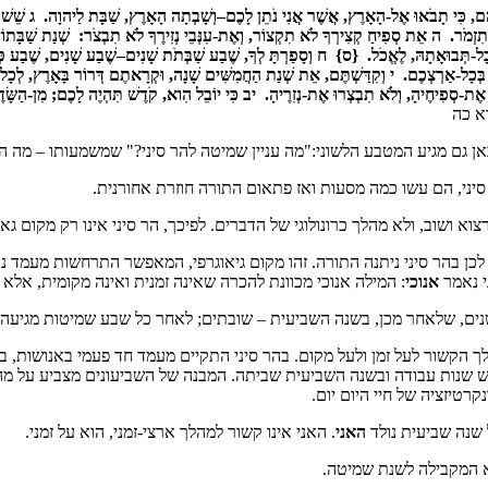
ֶם, כִּי תָבֹאוּ אֶל-הָאָרֶץ, אֲשֶׁר אֲנִי נֹתֵן לָכֶם–וְשָׁבְתָה הָאָרֶץ, שַׁבָּת לַיהוָה. ג שֵׁשׁ שָׁנִ
תִזְמֹר. ה אֵת סְפִיחַ קְצִירְךָ לֹא תִקְצוֹר, וְאֶת-עִנְּבֵי נְזִירֶךָ לֹא תִבְצֹר: שְׁנַת שַׁבָּתוֹן, 
ְיֶה כָל-תְּבוּאָתָהּ, לֶאֱכֹל. {ס} ח וְסָפַרְתָּ לְךָ, שֶׁבַע שַׁבְּתֹת שָׁנִים–שֶׁבַע שָׁנִים, שֶׁבַע פְּ
ר, בְּכָל-אַרְצְכֶם. י וְקִדַּשְׁתֶּם, אֵת שְׁנַת הַחֲמִשִּׁים שָׁנָה, וּקְרָאתֶם דְּרוֹר בָּאָרֶץ, לְכָל-
ֶת-סְפִיחֶיהָ, וְלֹא תִבְצְרוּ אֶת-נְזִרֶיהָ. יב כִּי יוֹבֵל הִוא, קֹדֶשׁ תִּהְיֶה לָכֶם; מִן-הַשָּׂד
א כה
ן גם מגיע המטבע הלשוני:"מה עניין שמיטה להר סיני?" שמשמעותו – מה הקש
סיני, הם עשו כמה מסעות ואז פתאום התורה חוזרת אחורנית.
וא ושוב, ולא מהלך כרונולוגי של הדברים. לפיכך, הר סיני אינו רק מקום גאו
; לכן בהר סיני ניתנה התורה. זהו מקום גיאוגרפי, המאפשר התרחשות מעמד נ
ני נאמר
אנוכי
: המילה אנוכי מכוונת להכרה שאינה זמנית ואינה מקומית, אלא 
ך הקשור לעל זמן ולעל מקום. בהר סיני התקיים מעמד חד פעמי באנושות, בו צ
שש שנות עבודה ובשנה השביעית שביתה. המבנה של השביעונים מצביע על מהל
רטיזציה של חיי היום יום.
 שנה שביעית נולד
האני
. האני אינו קשור למהלך ארצי-זמני, הוא על זמני.
א המקבילה לשנת שמיטה.