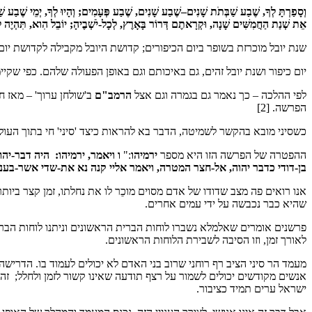
וְסָפַרְתָּ לְךָ, שֶׁבַע שַׁבְּתֹת שָׁנִים–שֶׁבַע שָׁנִים, שֶׁבַע פְּעָמִים; וְהָיוּ לְךָ, יְמֵי שֶׁבַע שַׁ
אֵת שְׁנַת הַחֲמִשִּׁים שָׁנָה, וּקְרָאתֶם דְּרוֹר בָּאָרֶץ, לְכָל-יֹשְׁבֶיהָ; יוֹבֵל הִוא, תִּהְיֶה לָ
שנת יובל מוכרזת בשופר ביום הכיפורים; קדושת היובל מקבילה לקדושת יו
יום כיפור ושנת יובל זהים, גם באיכותם וגם באופן הפעולה שלהם. כפי שקיימ
לפי ההלכה – כך נאמר גם בגמרה וגם אצל
הרמב"ם
ב'שולחן ערוך' – מאז ח
הפרשה. [2]
כשסיני מובא בהקשר לשמיטה, הדבר בא להראות כיצד 'סיני' חי בתוך העו
ההפטרה של הפרשה הזו היא מספר
ירמיהו
:"
ו ויאמר, ירמיהו: היה דבר-יהו
בן-דודי כדבר יהוה, אל-חצר המטרה, ויאמר אליי קנה נא את-שדי אשר-בענ
אנו רואים פה מצב שדודו של אדם מסוים מוכֵר לו את נחלתו, זמן קצר ביות
שהיא כבר נכבשה על ידי עמים אחרים.
פרשנים אומרים שאלמלא נשברו לוחות הברית הראשונים וניתנו לוחות הברית 
לאורך זמן, וזו הסיבה לשבירת הלוחות הראשונים.
מעמד הר סיני הציב רף רוחני שרוב בני האדם לא יכולים לעמוד בו. הדריש
אנשים מקודשים יכולים לשמור על רצף תודעה שאינו קשור לזמן ולחלל; זה
ישראל ערים תמיד כציבור.