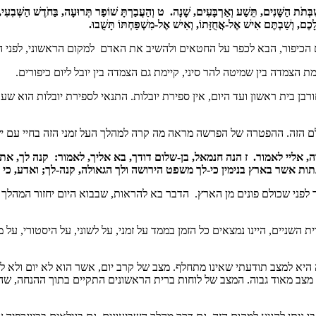
בְּתֹת הַשָּׁנִים, תֵּשַׁע וְאַרְבָּעִים, שָׁנָה. ט וְהַעֲבַרְתָּ שׁוֹפַר תְּרוּעָה, בַּחֹדֶשׁ הַשְּׁבִעִי, 
כֶם, וְשַׁבְתֶּם אִישׁ אֶל-אֲחֻזָּתוֹ, וְאִישׁ אֶל-מִשְׁפַּחְתּוֹ תָּשֻׁבוּ.
ם הכיפור, הבא לכפר על החטאים ולהשיב את האדם למקום הראשוני, לפני ה
ת הצמדה בין שמיטה להר סיני, קיימת גם הצמדה בין יובל ליום כיפורים.
ורבן בית ראשון ועד היום, אין ספירת יובלות. התנאי לספירת יובלות הוא 
לם הזה. ההפטרה של הפרשה מראה מה קרה למהלך העל זמני הזה בחיי עם י
ה, אליי לאמור
.
ז הנה חנמאל, בן-שלום דודך, בא אליך, לאמור: קנה לך, א
תות אשר בארץ בנימין כי-לך משפט הירושה ולך הגאולה
,
קנה-לך; ואדע, כי 
ר לפני שכולם פונים מן הארץ. הדבר בא להראות, שבבוא היום יחזור המהלך ש
השניים, היינו נמצאים כל הזמן בממד על זמני, על לשוני, על היסטורי, על 
ה היא למצב תודעתי שאינו מתחלף. מצב של קרב יום, אשר הוא לא יום ולא ל
 מצב מאוד גבוה. המצב של לוחות ברית הראשונים התקיים בתוך ההנחה, שה