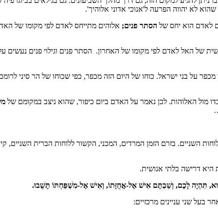
 בו ניתן להגיע למקום הזה, גם דרך מהלך השביעונים. גם בגילאים בביוגרפי
וא לא יהווה הפרעה ל'אנוכי אדוני אלוהיך'.
ם לאדם הוא יחס של
הסתר
פנים;
אלוהים מתייחס לאדם לפי מקומו של האד
 של האל לאדם לפי מקומו של האחרון. הסתר פנים וגילוי פנים נעשים על 
דו מול האלוהות. לכן נאמר על האדם ביום כיפור, שהוא ניצב במקומם של
מל
…
ות השניים. בזרם הזמן המרדים, המכני, הקשור ללוחות הברית השניים, קי
 היא דרישה בלתי אנושית.
וא, תִּהְיֶה לָכֶם, וְשַׁבְתֶּם אִישׁ אֶל-אֲחֻזָּתוֹ, וְאִישׁ אֶל-מִשְׁפַּחְתּוֹ תָּשֻׁבוּ.
ר בעל שני עניינים מרכזיים: