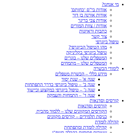
מי אנחנו?
אודות בי”ס ‘כחותם'
אודות אורנה בן דור
אודות צבי בריגר
אודות / צוות המורים
כתבות וראיונות
צור קשר
טיפול ביוגרפי
מהו הטיפול הביוגרפי?
טיפול ביוגרפי בקליניקה
המטפלים שלנו – בוגרים
המטפלים שלנו – מתמחים
לימודי הכשרה
מידע כללי – הכשרת מטפלים
שנה א' – שנת יסוד
שנה ב’ – טיפול ביוגרפי כדרך התפתחות
שנה ג’ – טיפול ביוגרפי כמקצוע וכייעוד
שנה ד’ – התמחות והעמקה
קורסים וסדנאות
קורסים וסדנאות
הקורסים המקוונים שלנו – ללמוד מהבית
כניסת תלמידים – קורסים מקוונים
קהילה לומדת
קהילה לומדת ומתפתחת
שעורים פתוחים בקבלה תשפ"ו