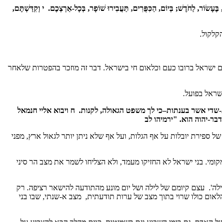
בֶּעָשׂוֹר, לַחֹדֶשׁ; בְּיוֹם, הַכִּפֻּרִים, תַּעֲבִירוּ שׁוֹפָר, בְּכָל-אַרְצְכֶם. י וְקִדַּשְׁתֶּם,
קלקול.
שעם ישראל ברובו כעם וכלאום חי בישראל. דבר זה מוזכר בהפטרות שלאחר
שראל בפועל.
ת-שדי אשר בענתות–כי לך משפט הגאולה, לקנות
.
ח ויבוא אליי חנמאל
דבר-יהוה הוא. "ירמיהו לב
ל ספירת יובלות על אף הגלות, ועל אף שלא ניתן יותר לגאול ארץ, מפני
מקומי. בני ישראל לא החזיקו מעמד, ולא הצליחו לשמר את מצב הר סיני
ילה'. עצם קיומם של לילה ושל יום מונע מהתודעה להישאר רציפה. רק
לאום כולו שרוי בתוך מצב של ערות תודעתית, מצב א-שנתי, שבו בני