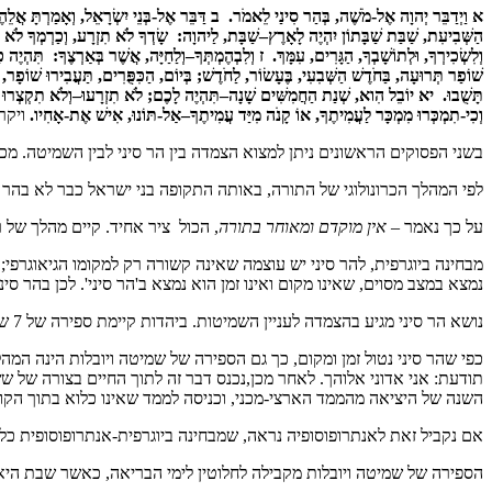
א וַיְדַבֵּר יְהוָה אֶל-מֹשֶׁה, בְּהַר סִינַי לֵאמֹר. ב דַּבֵּר אֶל-בְּנֵי יִשְׂרָאֵל, וְאָמַרְתָּ אֲלֵה
הַשְּׁבִיעִת, שַׁבַּת שַׁבָּתוֹן יִהְיֶה לָאָרֶץ–שַׁבָּת, לַיהוָה: שָׂדְךָ לֹא תִזְרָע, וְכַרְמְךָ לֹא 
וְלִשְׂכִירְךָ, וּלְתוֹשָׁבְךָ, הַגָּרִים, עִמָּךְ. ז וְלִבְהֶמְתְּךָ–וְלַחַיָּה, אֲשֶׁר בְּאַרְצֶךָ: תִּה
שׁוֹפַר תְּרוּעָה, בַּחֹדֶשׁ הַשְּׁבִעִי, בֶּעָשׂוֹר, לַחֹדֶשׁ; בְּיוֹם, הַכִּפֻּרִים, תַּעֲבִירוּ שׁוֹפָ
תָּשֻׁבוּ. יא יוֹבֵל הִוא, שְׁנַת הַחֲמִשִּׁים שָׁנָה–תִּהְיֶה לָכֶם; לֹא תִזְרָעוּ–וְלֹא תִקְצְרוּ א
וְכִי-תִמְכְּרוּ מִמְכָּר לַעֲמִיתֶךָ, אוֹ קָנֹה מִיַּד עֲמִיתֶךָ–אַל-תּוֹנוּ, אִישׁ אֶת-אָחִיו.
ויקר
בשני הפסוקים הראשונים ניתן למצוא הצמדה בין הר סיני לבין השמיטה. מכא
לפי המהלך הכרונולוגי של התורה, באותה התקופה בני ישראל כבר לא בהר 
על כך נאמר –
אין מוקדם ומאוחר בתורה
, הכול ציר אחיד. קיים מהלך של רצ
מבחינה ביוגרפית, להר סיני יש עוצמה שאינה קשורה רק למקומו הגיאוגרפי
נמצא במצב מסוים, שאינו מקום ואינו זמן הוא נמצא ב'הר סיני'. לכן בהר סי
נושא הר סיני מגיע בהצמדה לעניין השמיטות. ביהדות קיימת ספירה של 7 שנים, שלאחר מכן, בשנה השביעית – שובתים; לאחר כל שבע שמיטות מגיעה
כפי שהר סיני נטול זמן ומקום, כך גם הספירה של שמיטה ויובלות הינה המהל
תודעת: אני אדוני אלוהך. לאחר מכן,נכנס דבר זה לתוך החיים בצורה של 
השנה של היציאה מהממד הארצי-מכני, וכניסה לממד שאינו כלוא בתוך הקונק
אם נקביל זאת לאנתרופוסופיה נראה, שמבחינה ביוגרפית-אנתרופוסופית כל
הספירה של שמיטה ויובלות מקבילה לחלוטין לימי הבריאה, כאשר שבת הי