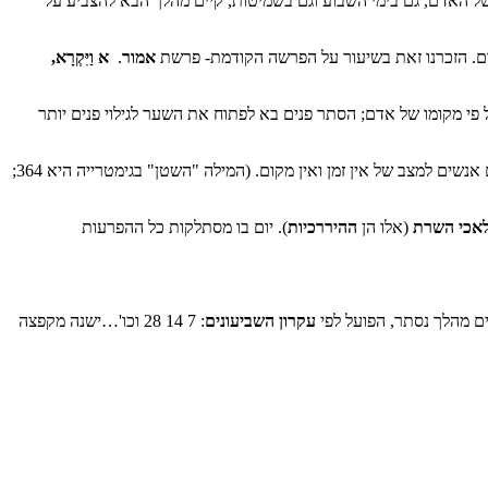
ה של האדם, גם בימי השבוע וגם בשמיטות, קיים מהלך הבא להצביע על
ם. הזכרנו זאת בשיעור על הפרשה הקודמת- פרשת
אמור
.
א וַיִּקְרָ
א
,
פי מקומו של אדם; הסתר פנים בא לפתוח את השער לגילוי פנים יותר
יום כיפור גם הוא על זמני. זה היום שאין בו יצר הרע ואין בו שטן. היום עצמו מכפר על בני ישראל. כוחו של היום הזה מכפר, כפי שכוחו של הר סיני לרומם אנשים למצב של אין זמן ואין מקום. (המילה "השטן" בגימטרייה היא 364;
אכי השרת
(אלו הן
ההיררכיות
). יום בו מסתלקות כל ההפרעות
ים מהלך נסתר, הפועל לפי
עקרון השביעונים
: 7 14 28 וכו'…ישנה מקפצה