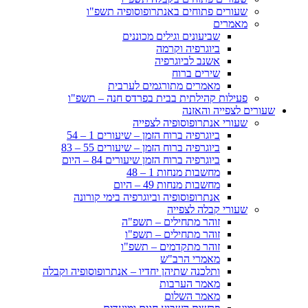
שעורים פתוחים באנתרופוסופיה תשפ"ו
מאמרים
שביעונים וגילים מכוננים
ביוגרפיה וקרמה
אשנב לביוגרפיה
שירים ברוח
מאמרים מתורגמים לערבית
פעילות קהילתית בבית בפרדס חנה – תשפ"ו
שעורים לצפייה והאזנה
שעורי אנתרופוסופיה לצפייה
ביוגרפיה ברוח הזמן – שיעורים 1 – 54
ביוגרפיה ברוח הזמן – שיעורים 55 – 83
ביוגרפיה ברוח הזמן שיעורים 84 – היום
מחשבות מנחות 1 – 48
מחשבות מנחות 49 – היום
אנתרופוסופיה וביוגרפיה בימי קורונה
שעורי קבלה לצפייה
זוהר מתחילים – תשפ"ה
זוהר מתחילים – תשפ"ו
זוהר מתקדמים – תשפ"ו
מאמרי הרב"ש
ותלכנה שתיהן יחדיו – אנתרופוסופיה וקבלה
מאמר הערבות
מאמר השלום