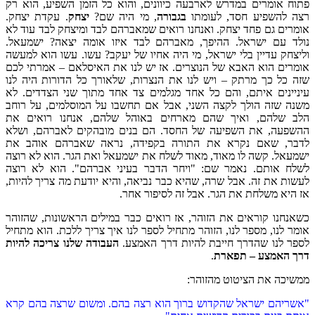
פתוח אומרים במדרש לארבעה כיוונים, והוא כל הזמן השפיע, הוא רק
רצה להשפיע חסד, לעומתו
בגבורה
, מי היה שם?
יצחק
. עקדת יצחק.
אומרים גם פחד יצחק. ואנחנו רואים שמאברהם לבד ומיצחק לבד עוד לא
נולד עם ישראל. ההיפך, מאברהם לבד איזו אומה יצאה? ישמעאל.
וליצחק עדיין בלי ישראל, מי היה אחיו של יעקב? עשו. עשו הוא למעשה
אומרים הוא האבא של הנוצרים. אז יש לנו את האיסלאם – אמרתי לכם
שזה כל כך מרתק – ויש לנו את הנצרות, שלאורך כל הדורות היה לנו
עיניינים איתם, והם כל אחד מגלמים צד אחד מתוך שני הצדדים. לא
משנה שזה הולך לקצה השני, אבל אם תחשבו על המוסלמים, על רוחב
הלב שלהם, ואיך שהם מארחים באוהל שלהם, אנחנו רואים את
ההשפעה, את השפיעה של החסד. הם בנים מובהקים לאברהם, ושלא
לדבר, שאם נקרא את התורה בקפידה, נראה שאברהם אוהב את
ישמעאל. קשה לו מאוד, מאוד לשלח את ישמעאל ואת הגר. הוא לא רוצה
לשלח אותם. נאמר שם: "ויחר הדבר בעיני אברהם". הוא לא רוצה
לעשות את זה. אבל שרה, שהיא כבר נביאה, והיא יודעת מה צריך להיות,
אז היא משלחת את הגר. אבל זה לסיפור אחר.
כשאנחנו קוראים את הזוהר, אז רואים כבר במילים הראשונות, שהזוהר
אומר לנו, מספר לנו, הזוהר מתחיל לספר לנו איך צריך ללכת. הוא מתחיל
לספר לנו שהדרך חייבת להיות דרך האמצע.
העבודה שלנו צריכה להיות
דרך האמצע – תפארת
.
ממשיכה את הציטוט מהזוהר:
"אשריהם ישראל שהקדוש ברוך הוא רצה בהם. ומשום שרצה בהם קרא