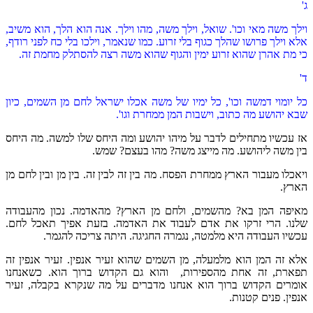
ג'
וילך משה מאי וכו'. שואל, וילך משה, מהו וילך. אנה הוא הלך, הוא משיב,
אלא וילך פרושו שהלך כגוף בלי זרוע. כמו שנאמר, וילכו בלי כח לפני רודף,
כי מת אהרן שהוא זרוע ימין והגוף שהוא משה רצה להסתלק מחמת זה.
ד'
כל יומוי דמשה וכו', כל ימיו של משה אכלו ישראל לחם מן השמים, כיון
שבא יהושע מה כתוב, וישבות המן ממחרת וגו'.
אז עכשיו מתחילים לדבר על מיהו יהושע ומה היחס שלו למשה. מה היחס
בין משה ליהושע. מה מייצג משה? מהו בעצם? שמש.
ויאכלו מעבור הארץ ממחרת הפסח. מה בין זה לבין זה. בין מן ובין לחם מן
הארץ.
מאיפה המן בא? מהשמים, ולחם מן הארץ? מהאדמה. נכון מהעבודה
שלנו. הרי זרקו את אדם לעבוד את האדמה. בזעת אפיך תאכל לחם.
עכשיו העבודה היא מלמטה, נגמרה החגיגה. היתה צריכה להגמר.
אלא זה המן הוא מלמעלה, מן השמים שהוא זעיר אנפין. זעיר אנפין זה
תפארת, זה אחת מהספירות, והוא גם הקדוש ברוך הוא. כשאנחנו
אומרים הקדוש ברוך הוא אנחנו מדברים על מה שנקרא בקבלה, זעיר
אנפין. פנים קטנות.