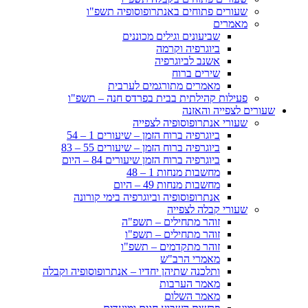
שעורים פתוחים באנתרופוסופיה תשפ"ו
מאמרים
שביעונים וגילים מכוננים
ביוגרפיה וקרמה
אשנב לביוגרפיה
שירים ברוח
מאמרים מתורגמים לערבית
פעילות קהילתית בבית בפרדס חנה – תשפ"ו
שעורים לצפייה והאזנה
שעורי אנתרופוסופיה לצפייה
ביוגרפיה ברוח הזמן – שיעורים 1 – 54
ביוגרפיה ברוח הזמן – שיעורים 55 – 83
ביוגרפיה ברוח הזמן שיעורים 84 – היום
מחשבות מנחות 1 – 48
מחשבות מנחות 49 – היום
אנתרופוסופיה וביוגרפיה בימי קורונה
שעורי קבלה לצפייה
זוהר מתחילים – תשפ"ה
זוהר מתחילים – תשפ"ו
זוהר מתקדמים – תשפ"ו
מאמרי הרב"ש
ותלכנה שתיהן יחדיו – אנתרופוסופיה וקבלה
מאמר הערבות
מאמר השלום