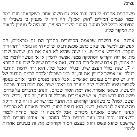
עצוב?
משתתפת אחרת: לי היה עצב אבל גם משהו אחר, כשקראתי חזרו כמה
וכמה פעמים המילים "חזק ואמץ", וזה היה לי מעניין כי בשבילי זה
הסיסמא בכלל של תנועת הנוער השומר הצעיר, וזה היה לי מעניין לראות
את המקור שלה.
אורנה: אני חושבת שבאמת הסיפורים בתנ"ך הם גם טראגיים, הם
אנושיים. למשל על יעקב כתוב שכשנודע לו שיוסף חי אז נאמר "ותחי רוח
יעקב". המדרש אומר ש- 17 שנה שהוא לא ראה את בנו, שחשב שבנו
מת, אז רוח הקודש הסתלקה ממנו. אפשר לדמיין או אי אפשר לדמיין מה
זה אומר, בן אדם שיש לו רוח הקודש, זאת אומרת שיש לו שיח עם הבורא
ו- 17 שנה בגלל העצב שלו, ובגלל האבל שלו, הוא ירד לרמת תודעה
רגילה. אי אפשר לדמיין את זה, זה כמו בשבילנו לרדת לרמת תודעה של
חיה. יש סיפורים עצובים ואנושיים, אבל אנחנו מנסים להבין אותם בנוסף
לסיפור עצמו ולרגשות שזה מעורר בנו באופן ישיר, את רמת הסוד שבהם.
למעשה, כשאני אומרת את רמת הסוד שבהם, ואנחנו מדברים על פרדס,
פשט רמז דרש וסוד, אז יש שאומרים שבכלל זה הפוך, זה סוד , דרש, רמז
ופשט. למה? כי כשאנחנו קוראים את התנך כמו שהוא, אז זה סוד. דוקא
מה שנראה לנו פשוט, פשט, הוא בעצם הסוד, בשפה שאנחנו לא מכירים.
אנחנו חושבים שאנחנו מכירים אבל למעשה זו שפה סודית לגמרי
וכשאנחנו נסיר עוד ועוד רבדים כולל הזוהר, אז אנחנו חוזרים למה
שחשבנו שהוא פשט והוא בעצם הסוד וקוראים את זה בעיניים אחרות
לגמרי.