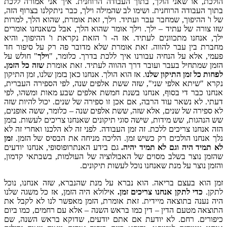
הולכת, או שאני הולך, בתוך העבודה הרוחנית. איך אני אמורה ללכת
בתוך העבודה הרוחנית. ושימו לב שהמילה וילך, כבר ניתקלנו בצרוף הזה,
של ו' ההיפוך, שמחבר עבר ועתיד. וילך, זאת אומרת, שהוא הלך, למרות
שזו צורה של עתיד – ילך. וילך אומר שהוא הלך, אבל כשאנחנו אומרים
ילך, אנחנו מתכוונים לעתיד. אז ה- ו' הזאת נקראת ו' ההיפוך, והיא
מחברת בין עבר להווה. זאת אומרת שלא מדובר פה רק על סיפור חד
פעמי, אלא על הנחיה עבורנו איך ללכת בדרך. כלומר, "
וילך
" חולש על
הזמן שמתחיל בעבר ועובר דרך ההווה לעתיד. זאת אומרת
שזה כל הזמן.
לפחות כל זמן התיקון שלנו
. אז הוא הולך. אנחנו כאן בזמן שלנו, זמן התיקון
נקרא "שיתא אלפי שני", שזה ששת אלפים שנה, לפי הספירה העברית,
אנחנו כבר די בסוף, אנחנו בשנת חמשת אלפים שבע מאות ומשהו, לפי
דעתי. לא נשאר עוד הרבה, אם אכן זו ספירה של שנים. יכול להיות שזה
לא ספירה של שנים, אלא שזה, ששת אלפים שנה – כלומר, ששה אופנים,
שש הנהגות, שש מידות, שישה סוגי תיקונים שאנחנו צריכים לעשות. בזמן
הזה אנחנו צריכים ללכת. זה זמן העבודה. לפני זה לא הלכנו ואחרי זה לא
נלך אנחנו הולכים רק כשיש זמן. הליכה מניחה את הבסיס של הזמן.
זמן
לא תמיד היה וגם לא תמיד יהיה.
גם בידע האנתרופוסופי, אנחנו יודעים
שהזמן נוצר בשלב מסוים של האבולוציה של העולמות, בשבתאי קדמון,
והזמן נוצר על מנת שאנחנו נוכל לעשות תיקונים.
זמן הוא בעצם בריאה. הוא נברא על מנת שהנברא, שזה אנחנו, נוכל
לתקן.
כדי לתקן אנחנו צריכים זמן.
אילולא היה הזמן, אז כל משגה שלנו
היה נענה בתוצאה מיידית. זאת אומרת, הזמן מאפשר לנו לא לקבל את
התוצאה מטעם הדין – דין כמו בראש השנה – אלא עם רחמים, כמו ביום
כיפורים. רחם. לא יודעת אם אתם יודעים, שדוקא בראש השנה, שם