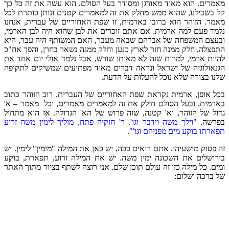
מאמרים. הוא מאוד מאורגן ומסודר בעל הסולם. הוא עשה את זה כל כך
קל בשבילנו, שהוא ממש מחלק את זה למאמרים קטנים ונותן כותרת לכל
מאמר. הזוהר הוא ברובו בארמית, זו שפת האחוריים של עברית, אנחנו
נלמד פעם למה ארמית. אם אתם זוכרים את לבן שהוא היה לבן הארמי,
ובעצם המשפחה של אברהם שבאה מעבר, האם המשותף היה עבר, היא
התפצלה, חלק ממנה חזר לארץ כנען וחלק ממנה נשאר בחרן, והפך אח"כ
להיות ארמי, למרות שזה לא מאותו שורש, אבל נלמד אולי יום אחד את
הגנאולוגיה של ישראל ונראה דברים מאוד מפתיעים שמשיקים לתקופה
שלנו בצורה שלא נוכל להעלות על הדעת.
בכל אופן, ארמית נקראת שפת האחוריים של העברית. רוב הזוהר כתוב
בארמית, ובעל הסולם חילק את זה למאמרים מאמרים, וכל מאמר – א'
גדול של הזוהר, וא' קטנה, שזה פרוש של הא' הגדולה. אז הוא מתחיל
בפרשה.
"וילך משה וידבר וגו'. ר' חזקיה פתח, מוליך לימין משה זרוע
תפארתו בוקע מים מפניהם וגו'".
זה פסוק מישעיהו. אתם רואים ככה, יש כאן את המילה "מימין" לימין. יש
בירושלים את השכונה ימין משה. יש את המילה זרוע, תפארת, בוקע
ומים. כל מילה כזו זה עולם תוכן שלם. אני רוצה לשתף בציור מתוך האתר
של ברכה ושלום: