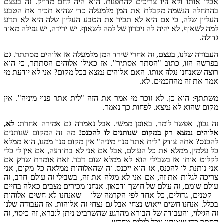
אכלו אותו ולא היו צריכים להתפנות. הוא היה לחם מדויק. זה בעצם
בהתחלה הנשמה מקבלת את המן מלמעלה כדי שהיא תכיר את הטבע
העליון שלה, כי אם היא לא תכיר את הטבע העליון שלה היא לא תדע
למה לשאוף, לא יהיה לה זיכרון של למה לשאוף. יש ירידה, יש נפילה מאוד
גדולה.
העבודה שלנו, בעצם, זה אחרי שירד המן מלמעלה אז אלוהים מסתתר. גם
בפרשה הזו, כתוב "הסתר אסתיר". אז כאילו אלוהים הסתתר, כי הוא
רוצה שאנחנו נגלה אותו. האם אלוהים נמצא בכל מקום? אני לא יודעת מי
אמר את זה מהחכמים. לא.
משתתף: הוא כן. לא זוכר מי אמר את הזה "לית אתר פנוי מיניה". אין
מקום שהוא לא נמצא. לפחות כך נאמר.
זה נכון, אפשר לומר, באופן ממשי. אבל נאמרה גם אמירה אחרת:
לא,
אלוהים נמצא רק במקום שנותנים לו להכנס!
מה זה המקום שנותנים
להכנס? אתה צודק "לית אתר פנוי מיניה" אין מקום פנוי ממנו, הוא ממלא
כל עלמין, ממלא את כל העולם, אבל אם אני לא בתודעה, אם אין לי כלי
לקלוט אותו אז בשבילי הוא לא ממלא שום דבר. זאת אומרת שרק אם
אני נותנת לו להכנס, אז הוא ייכנס. זה שהאלוהות ממלאה כל מקום, אני
צריכה לגלות את זה, אם אני לא מגלה את זה, בשבילי זה עולם חרב, זה
עולם שומם, זה עולם של חושך ודכאון. אנחנו מכירים מצבים כאלה בחיים
– קטנים, גדולים, כל אחד לפי הקרמה שלו – שאנחנו לא חשים אלוהות
בכלל. אנחנו חשים ייאוש נצחי אבל גם נצחי זה אלוהות. אז העבודה שלנו
זה הגילוי, והעבודה של הבורא מהרגע שהשרביט ניתן לנברא, זה כיסוי, זה
הסתר כדי שאנחנו נוכל לגלות מחדש.