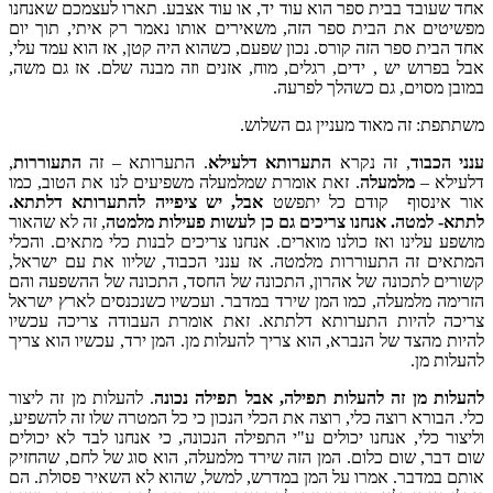
אחד שעובד בבית ספר הוא עוד יד, או עוד אצבע. תארו לעצמכם שאנחנו
מפשיטים את הבית ספר הזה, משאירים אותו נאמר רק איתי, תוך יום
אחד הבית ספר הזה קורס. נכון שפעם, כשהוא היה קטן, אז הוא עמד עלי,
אבל בפרוש יש , ידים, רגלים, מוח, אזנים וזה מבנה שלם. אז גם משה,
במובן מסוים, גם כשהלך לפרעה.
משתתפת: זה מאוד מעניין גם השלוש.
ענני הכבוד
, זה נקרא
התערותא דלעילא
. התערותא – זה
התעוררות
,
דלעילא –
מלמעלה
. זאת אומרת שמלמעלה משפיעים לנו את הטוב, כמו
אור אינסוף קודם כל יתפשט
אבל, יש ציפייה להתערותא דלתתא.
לתתא- למטה.
אנחנו צריכים גם כן לעשות פעילות מלמטה
, זה לא שהאור
מושפע עלינו ואז כולנו מוארים. אנחנו צריכים לבנות כלי מתאים. והכלי
המתאים זה התעוררות מלמטה. אז ענני הכבוד, שליוו את עם ישראל,
קשורים לתכונה של אהרון, התכונה של החסד, התכונה של ההשפעה והם
הזרימה מלמעלה, כמו המן שירד במדבר. ועכשיו כשנכנסים לארץ ישראל
צריכה להיות התערותא דלתתא. זאת אומרת העבודה צריכה עכשיו
להיות מהצד של הנברא, הוא צריך להעלות מן. המן ירד, עכשיו הוא צריך
להעלות מן.
להעלות מן זה
להעלות תפילה, אבל תפילה נכונה
. להעלות מן זה ליצור
כלי. הבורא רוצה כלי, רוצה את הכלי הנכון כי כל המטרה שלו זה להשפיע,
וליצור כלי, אנחנו יכולים ע"י התפילה הנכונה, כי אנחנו לבד לא יכולים
שום דבר, שום כלום. המן הזה שירד מלמעלה, הוא סוג של לחם, שהחזיק
אותם במדבר. אמרו על המן במדרש, למשל, שהוא לא השאיר פסולת. הם