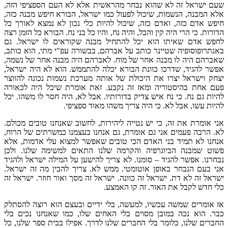
שעם ישראל זה לא שהוא נבחר מהראשית אלא לא העם הספציפי הזה,
אלא המבנה, הנשמות, שיכול לפעול כמו ישראל, הבורא חיפש מבנה כזה,
חיפש אדם כזה, ואדם כזה, שיכול להיות כלי נכון לא נמצא לאורך כל
הדורות. כי הרי היה קין והבל, והיה נח, והיו כל בני נח. הבורא כל הזמן רצה
לחפש אדם שאיתו הוא יכל להתחיל מבנה שקוראים לו ישראל. גם
באנתרופוסופיה שטיינר כותב על אברהם, בבשורה עפ"י מתי, הוא כותב,
שאברהם היה לו מבנה אחר של מוח. לאברהם היה מבנה אחר של נשמה,
אפשר להגיד, שדרכו כוונת הבורא יכלה להתממש. הוא לא היה ישראל,
יצחק וישראל יצרו את היכולת של אותה מערכת נשמות נכונה להווצר
פעם אחת בהיסטוריה ומאז זה נקבע. זאת אומרת שיכל היה לכאורה
להיות גם נח. כי נח איש צדיק בדורותיו. אבל לא, היה חסר לו משהו. יכל
להיות עשו, אבל לא. כי היה צריך משהו מאוד ספציפי.
אני אומרת את זה, כי יש נטייה ליהירות, לחשוב שאנחנו טובים מכולם.
לא. הרבה פעמים אני גם אומרת, גם אנחנו בעצמנו כמשרתים של הרוח,
אנחנו לא תמיד בני האדם הכי טובים שאפשר למצוא עלי אדמות, אלא
פשוט שמבנה הביוגרפיה והקרמה שלנו התאים למשימה שלנו. ולכן
נבחרנו. אפשר להגיד – סומנו. לא צריך להישען על המילה ישראל ולהגיד
אני בעם הנבחר באופן אוטומטי. ממש לא. צריך להבין מה זה ישראל.
ישראל זה לא דת. ישראל זה כוונה. ישראל זה מסך ואור חוזר. ישראל זה
כלי חדש לקבל את האור. זה קו האמצע.
אז אומרים שמשה עכשיו, למעשה, בלי ידיים ובעצם הוא רוצה להסתלק
כבר. הוא נכה במובן מסוים בלי האחים שלו, כמו שאנחנו נכים בלי
החברים שלנו, כלומר בלי החברים שלנו לדרך. אפילו בבית ספר שלנו, כל