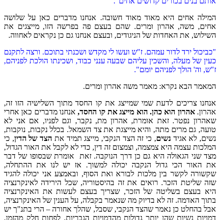
אותם בנים בכורים קדושים אחים".
המילה אחים היא מאוד מאוד חשובה. אנחנו מדברים כאן על שלושה
אחים, משה, אהרון ומרים. שהם בעצם פה בפרשה הזו, מייצגים את
השילוש, את האחדות של הניגודים, ובעצם אנחנו גם כן נקראים לאחווה.
"כביכול ירד לדור עמהם. ז"ש ועשו לי מקדש ושכנתי בתוכם. ורצה לתקנם
כעין של מעלה, והשכין עליהם שבעה ענני כבוד, ושכינתו הולכת לפניהם,
ז"ש, וה' הולך לפניהם יומם".
המאמר הבא נקרא: מאמר משה אהרון ומרים.
אנחנו צריכים לדעת שמי שמייצג את קו החסד מתוך השלישיה הזו זה,
אהרון.
אהרון הוא כהן. הוא מייצג את קו החסד,
אנחנו מדברים כאן אחרי
שאהרון נפטר. זאת אומרת, אהרון מת, נקבר, וגם לפניו, אם אני לא
טועה, גם מרים מתה, והיא מייצגת את צד השמאל. בכלל נקבות, נוקבות,
נשים, לא אגיד
נשים
, כי זה הצד הנקבי, מייצג תמיד את
הצד של הדין
, כי
המלכות עצמה היא צמצמה, וצמצום זה דין, כדי לא לקבל את האור הגדול,
מצד שני הגאולה היא גם כן דרך הנוקבה. זאת אומרת שבסופו של דבר
את האור הכי גדול הנקבה יכולה למשוך. אז יש לנו את ההתחלה,
שקשורה לקשר בין מלכות לבורא ואת הסוף, ובאמצע אני יכולה להגיד
שזה שליטת הזכר. רואים את זה בהיסטוריה, שכל הירידה לאינקרנציה
היא בעצם בשליטה של הזכר, שצריך בעצם לעשות את האינקרנציה
בתוך האדמה. זה לא בדיוק מה שנאמר בקבלה, על הענין של האינקרנציה,
אבל בהחלט כן נאמר שהצד הנקבי, שסבל, שהלך אחורה – הרי בתנ"ך יש
דמויות נשיות שהן יותר גדולות מהדמויות הגבריות, לפחות חלק מהזמן,