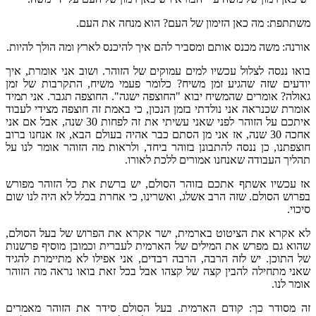
משתתפת: מה כאן הזימון של העם? הוא מנחה את העם.
אורנה: משה מכנס אותם ומסביר להם איך להיכנס לארץ ומה הולך להיות.
בואו ננסה לצלול עכשיו למים עמוקים של הזוהר. ושוב אני אומרת, איך
יודעים שזה שהגיע זמן משיח? כלומר פעמי משיח, התקרבות של זמן
גאולה? אומרים שהמשיח יבוא "החוצפה ישגה". החוצפה תגבר. אני תמיד
אומרת שכנראה אני נולדתי בזמן הנכון, כי באמת זה חוצפה מצידי לעבוד
איתכם על הזוהר לפני שאני עשיתי את זה לפחות 30 שנה, אבל אם אני
אחכה 30 שנה, אז אני מן הסתם כבר אהיה בעולם הבא, אז אנחנו ברוב
חוצפתנו, כן ננסה להתבונן בזוהר ביחד, ולראות מה הזוהר אומר לנו על
תהליך העבודה שאנחנו אמורים ללכת לאורו.
אז עכשיו אשתף אתכם בזוהר הסולם, יש ברשת את כל הזוהר מפורש
בפרוש הסולם. שזה הרב אשלג, ואשרינו, כי אחרת בכלל לא היה לנו שום
סיכוי.
לא אקרא את הציטוט בארמית, ישר אקרא את הפרוש של בעל הסולם,
שהוא גם מפרש את המילים של הארמית לעברית וכמובן מוסיף פרשנות
של התוכן. יש לזה הרבה, הרבה רבדים, אני אפילו לא מתיימרת להגיד
שאני מתחילה להבין קצה של קצהו אבל בכל זאת בואו נראה מה הזוהר
אומר לנו.
זה מסודר כך: קודם הארמית. בעל הסולם סידר את הזוהר מאמרים