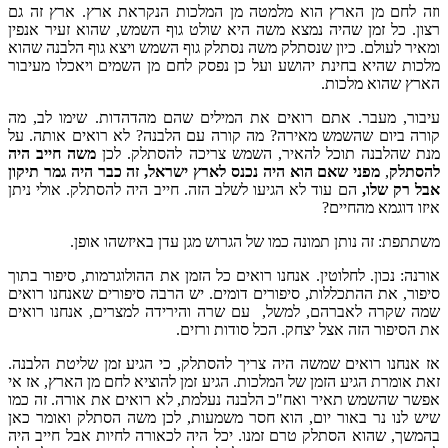
וזה לחם מן הארץ הוא מלמטה מן המלכות הנקראת ארץ. ארץ זה גם
רצון. כל זמן שהיה נמצא משה היא שולט גוף השמש, שהוא זעיר אנפין
ומאיר לעולם. כיון שנסתלק משה נסתלק גוף השמש ויצא גוף הלבנה שהוא
מלכות שהיא בחינת יהושע ועל כן נפסק לחם מן השמים ויאכלו מעיבור
הארץ שהוא מלכות.
עיבור, מעבר. אתם רואים את המילים שהם מהדהדות. שימו לב, מה
קורה ביום שהשמש מאירה? מה קורה עם הלבנה? לא רואים אותה. על
מנת שהלבנה תוכל להאיר, השמש צריכה להסתלק. לכן
משה חייב היה
להסתלק
,
מפני שאם הוא היה נכנס לארץ ישראל, זה כבר היה גמר תיקון
אבל רק שלו,
הם עוד לא הגיעו לשלב הזה. חייב היה להסתלק. אולי ניתן
איזו דוגמא מהחיים?
משתתפת: זה נותן תמונה כמו של הגרוש מגן עדן באיזשהו אופן.
אורנה: נכון. לחלוטין. אנחנו רואים כל הזמן את ההולוגרמות, סיפור בתוך
סיפור, את ההתכללות, סיפורים דומים. יש הרבה סיפורים שאנחנו רואים
שמה שקרה לאברהם, למשל, עם שרה והירידה למצרים, אנחנו רואים
את הסיפור הזה אצל יצחק. הכל סודות ורזים.
אז אנחנו רואים שמשה היה צריך להסתלק, כי הגיע זמן שליטת הלבנה.
זאת אומרת הגיע הזמן של המלכות. הגיע זמן להוציא לחם מן הארץ, אז אי
אפשר שהשמש תאיר ואח"כ הלבנה נעלמת, לא רואים את אורה. זה כמו
שיש לנו נר באור יום, הוא חסר משמעות, לכן משה הסתלק ואומר כאן
בהמשך, שהוא הסתלק טרם זמנו. יכל היה לכאורה לחיות אבל חייב היה