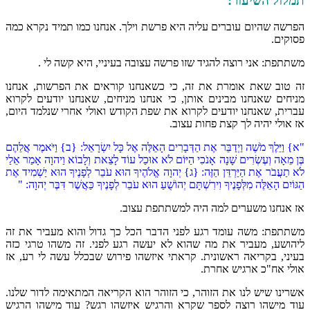
תמלול השיעור:
הפרשה שהיום עוברים עליה היא פרשת וילך. אנחנו כמו תמיד נקרא כמה
פסוקים.
משתתפת: אני רוצה להגיד שזו פרשה עצובה בעיניי, היא קשה לי .
זה טוב שאת אומרת את זה, כי כשאנחנו קוראים את הפרשות, אנחנו
מניחים שאנחנו מבינים אותן, כי אנחנו מניחים, שאנחנו יודעים לקרוא
עברית, שאנחנו יודעים לקרוא את שפת הקודש ואולי אחרי שנלמד היום,
אז אולי יהיה לך קצת פחות עצוב.
"א} וַיֵּלֶךְ מֹשֶׁה וַיְדַבֵּר אֶת הַדְּבָרִים הָאֵלֶּה אֶל כָּל יִשְׂרָאֵל: {ב} וַיֹּאמֶר אֲלֵהֶם
בֶּן מֵאָה וְעֶשְׂרִים שָׁנָה אָנֹכִי הַיּוֹם לֹא אוּכַל עוֹד לָצֵאת וְלָבוֹא וַיהוָה אָמַר אֵלַי
לֹא תַעֲבֹר אֶת הַיַּרְדֵּן הַזֶּה: {ג} יְהוָה אֱלֹהֶיךָ הוּא עֹבֵר לְפָנֶיךָ הוּא יַשְׁמִיד אֶת
הַגּוֹיִם הָאֵלֶּה מִלְּפָנֶיךָ וִירִשְׁתָּם יְהוֹשֻׁעַ הוּא עֹבֵר לְפָנֶיךָ כַּאֲשֶׁר דִּבֶּר יְהוָה: "
אז אנחנו משערים למה היה למשתתפת עצוב.
משתתפת: משה עומד רגע לפני הדבר הכל כך גדול והוא מעביר את זה
ליהושע, מעביר את מה שהוא לא יעשה רגע לפני. זה משהו טרגי כזה
בעיני, בקריאה ראשונית. קראתי איזשהו פירוש שבכלל עשה לי רע, אז
אולי אח"כ ארגיש אחרת.
אשרינו שיש לנו את הזוהר, כי הזוהר הוא הקריאה המתאימה לדור שלנו.
עוד מישהו רוצה לספר שקרא והרגיש איזשהו רגש? עוד מישהו הרגיש