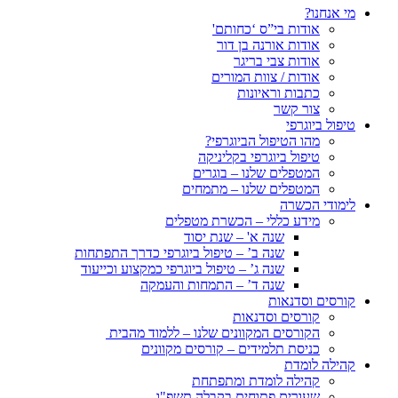
מי אנחנו?
אודות בי”ס ‘כחותם'
אודות אורנה בן דור
אודות צבי בריגר
אודות / צוות המורים
כתבות וראיונות
צור קשר
טיפול ביוגרפי
מהו הטיפול הביוגרפי?
טיפול ביוגרפי בקליניקה
המטפלים שלנו – בוגרים
המטפלים שלנו – מתמחים
לימודי הכשרה
מידע כללי – הכשרת מטפלים
שנה א' – שנת יסוד
שנה ב’ – טיפול ביוגרפי כדרך התפתחות
שנה ג’ – טיפול ביוגרפי כמקצוע וכייעוד
שנה ד’ – התמחות והעמקה
קורסים וסדנאות
קורסים וסדנאות
הקורסים המקוונים שלנו – ללמוד מהבית
כניסת תלמידים – קורסים מקוונים
קהילה לומדת
קהילה לומדת ומתפתחת
שעורים פתוחים בקבלה תשפ"ו