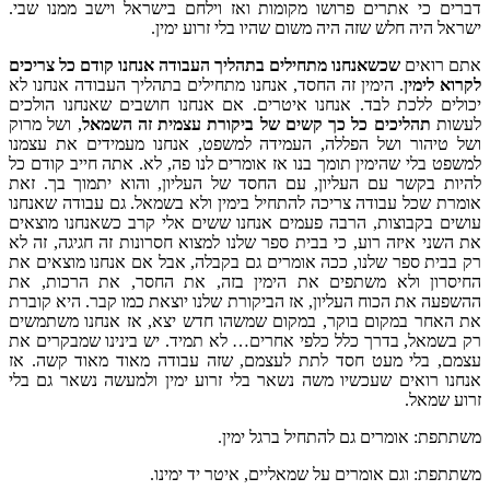
דברים כי אתרים פרושו מקומות ואז וילחם בישראל וישב ממנו שבי.
ישראל היה חלש שזה היה משום שהיו בלי זרוע ימין.
אתם רואים
שכשאנחנו מתחילים בתהליך העבודה אנחנו קודם כל צריכים
לקרוא לימין
. הימין זה החסד, אנחנו מתחילים בתהליך העבודה אנחנו לא
יכולים ללכת לבד. אנחנו איטרים. אם אנחנו חושבים שאנחנו הולכים
לעשות
תהליכים כל כך קשים של ביקורת עצמית זה השמאל
, ושל מרוק
ושל טיהור ושל הפללה, העמידה למשפט, אנחנו מעמידים את עצמנו
למשפט בלי שהימין תומך בנו אז אומרים לנו פה, לא. אתה חייב קודם כל
להיות בקשר עם העליון, עם החסד של העליון, והוא יתמוך בך. זאת
אומרת שכל עבודה צריכה להתחיל בימין ולא בשמאל. גם עבודה שאנחנו
עושים בקבוצות, הרבה פעמים אנחנו ששים אלי קרב כשאנחנו מוצאים
את השני איזה רוע, כי בבית ספר שלנו למצוא חסרונות זה חגיגה, זה לא
רק בבית ספר שלנו, ככה אומרים גם בקבלה, אבל אם אנחנו מוצאים את
החיסרון ולא משתפים את הימין בזה, את החסר, את הרכות, את
ההשפעה את הכוח העליון, אז הביקורת שלנו יוצאת כמו קבר. היא קוברת
את האחר במקום בוקר, במקום שמשהו חדש יצא, אז אנחנו משתמשים
רק בשמאל, בדרך כלל כלפי אחרים… לא תמיד. יש בינינו שמבקרים את
עצמם, בלי מעט חסד לתת לעצמם, שזה עבודה מאוד מאוד קשה. אז
אנחנו רואים שעכשיו משה נשאר בלי זרוע ימין ולמעשה נשאר גם בלי
זרוע שמאל.
משתתפת: אומרים גם להתחיל ברגל ימין.
משתתפת: וגם אומרים על שמאליים, איטר יד ימינו.