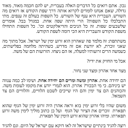
נכון. אתם רואים כל הדברים האלה בעברית, יש להם חכמה מאוד, מאוד
גדולה, שאם אנחנו לומדים לקרוא אותה דרך שפת הקודש אז רואים מה
השורש. העברית היא ענף של השורש. כל השפות בעולם זה ענפים. מתי
התבלבלו כל השפות? הרי היתה שפה אחת. במגדל בבל. אומרים
שלשבעים שפות. זה כל הניבים והדיאלקטים וכו'. כל השפות התחילו
משפת הקודש והעברית היא הכי דומה לשפת הקודש.
משתתפת: זה מלמד פה שאהרון הוא זרוע ימין של ישראל. אבל מתוך מה
שאני זוכרת, לא יודעת אם זה מדרש, כשהיתה מלחמה בפלישתים,
כשמשה הרים זרועותיו למעלה, אז הם ניצחו. הזרועות הם של משה.
אבל מי החזיק את ידיו?
מצד אחד אהרון ומצד שני נחור.
הם יחידה אחת.
אהרון ומשה ומרים הם יחידה אחת
. ושימו לב כמה ענווה
יש ביניהם. כי מי הבכור? אהרון. הוא לגמרי יודע את מקומו לעומת משה.
והכוהנים הם צד ימין והם היו שייכים לשבט הלוויים, והלוויים הם צד
השמאל.
משום שהיו בלי זרוע ימין בוא וראה אהרן היה זרוע ימין של הגוף שהוא
תפארת זוכרים את הציור של הגוף ועל כן כתוב מוליך לימין משה זרוע
תפארתו. ומיהו אהרון שהוא זרוע הימין של תפארת.
רוצה להגיד בינתיים שישראל זה לאו דוקא עם ישראל של היום. וגם להגיד