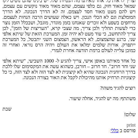
וצריך לראות כל אחד מאיתנו מה הנטיות שלו. יש בינינו שהם נוטים לקו
שמאל מאוד חזק, גם כלפי עצמם, שהם מאוד מאוד נוקשים עם עצמם,
ויש להם מעט מאוד חסד לעצמם. זה לא הדרך הנכונה. לא הדרך
המומלצת וגם לא הכלי הנכון. ויש כאלה שעושים הרבה הנחות לעצמם.
מרחפים בשפע ולא זוכרים שאנחנו בזמן מוגדר, מוגבל, ושבכלל הזמן נוצר
כדי לעשות תהליך ולכן צריך, מה שצבי קרא, "העריצות של הזמן", לכן
צריך להתחשב, כי עוד מעט לא יהיה זמן. המערכת הזאת של שיתא אלפי
שני, ברגע שהצמצום, לא הראשון, הצמצום השני יתבטל, כל המערכת
ייתפרק. אורות שלמים ימלאו את העולם ויהיה הרס נוראי. ואחרי זה
כמובן עלייה לעולם ברמת תודעה אחרת לגמרי.
כל אחד מאיתנו באופן אישי, צריך להגיע ל- 1000 השביעי, "שיתא אלפי
שני וחד חרוב". חד חרוב – חורבן, כשהוא עשה את המקסימום שלו ללכת
בדרך הרוחנית הנכונה שהיא לא קיצונית לא לצד הזה ולא לצד הזה, כי כל
קיצוניות תרחיק אותנו מהיכולת לקבל את האור בצורה הנכונה.
רוצים להגיד משהו?
משתתף: מה יש להגיד, אחלה שיעור.
שבת
שלום!
print
פורסם ב
כללי