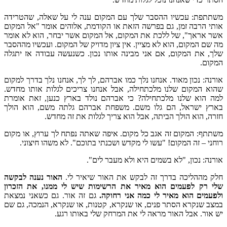
משתתפת: עכשיו ההסבר שלך עם המקום ענה לי על שאלה, שהטרידה
אותי הרבה זמן, גם בפרשה הזאת או הקודמת, אלוהים אומר "אל המקום
אשר אראך", של ללכת את המקום, אל המקום אשר יבחר, הוא לא אומר
מה שם המקום, הוא לא מציין. אין ציון מדויק של המקום. ועכשיו מההסבר
שלך, את המקום, אם אני מבינה אותו נכון. כשנעשה עבודה אז יתגלה
המקום.
אורנה: נכון מאוד. אנחנו נלך כמו אברהם, לך לך, אנחנו נלך בדרך למקום
שהוא המקום שלנו מלכתחילה, אבל אנחנו צריכים לגלות אותו מחדש.
למה הוא שלנו מלכתחילה? כי אברהם נולד בארץ כנען, זאת אומרת
בארץ ישראל, הם גלו משם. משפחת אברהם גלתה משם, הוא הולך
חזרה, הוא הולך הביתה, אבל הוא צריך לגלות את זה מחדש.
משתתף: המקום זה אגב כל מקום. איפה שאתה נפתח לך ערוץ, או מקום
רוחני – זה המקום! "עשו לי מקדש ושכנתי בתוכם". לא משהו חיצוני.
אורנה: נכון, "לא בשמים היא ולא מעבר לים".
חלק מההליכה בדרך זה לבקש את האור שיאיר לי.
האור נענה לבקשה
שלי רק לפעמים הוא מאיר את הרשימות שיש לי ממנו, את הזכרון
ולפעמים הוא מאיר לי כמה אני רחוקה.
גם זה אור. גם כשאני נמצאת
במצב שנקרא הסתר פנים, או שנקרא, קטנות, או שנקרא, הנמכה, גם שם
יש אור. אבל האור מראה לי את המרחק שלי באותו רגע.