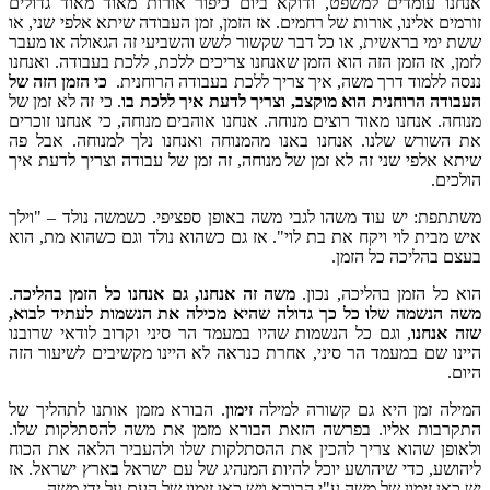
אנחנו עומדים למשפט, ודוקא ביום כיפור אורות מאוד מאוד גדולים
זורמים אלינו, אורות של רחמים. אז הזמן, זמן העבודה שיתא אלפי שני, או
ששת ימי בראשית, או כל דבר שקשור לשש והשביעי זה הגאולה או מעבר
לזמן, אז הזמן הזה הוא הזמן שאנחנו צריכים ללכת, ללכת בעבודה. ואנחנו
ננסה ללמוד דרך משה, איך צריך ללכת בעבודה הרוחנית.
כי הזמן הזה של
העבודה הרוחנית הוא מוקצב, וצריך לדעת איך ללכת בו
. כי זה לא זמן של
מנוחה. אנחנו מאוד רוצים מנוחה. אנחנו אוהבים מנוחה, כי אנחנו זוכרים
את השורש שלנו. אנחנו באנו מהמנוחה ואנחנו נלך למנוחה. אבל פה
שיתא אלפי שני זה לא זמן של מנוחה, זה זמן של עבודה וצריך לדעת איך
הולכים.
משתתפת: יש עוד משהו לגבי משה באופן ספציפי. כשמשה נולד – "וילך
איש מבית לוי ויקח את בת לוי". אז גם כשהוא נולד וגם כשהוא מת, הוא
בעצם בהליכה כל הזמן.
הוא כל הזמן בהליכה, נכון.
משה זה אנחנו, גם אנחנו כל הזמן בהליכה
.
משה הנשמה שלו כל כך גדולה שהיא מכילה את הנשמות לעתיד לבוא,
שזה אנחנו
, וגם כל הנשמות שהיו במעמד הר סיני וקרוב לודאי שרובנו
היינו שם במעמד הר סיני, אחרת כנראה לא היינו מקשיבים לשיעור הזה
היום.
המילה זמן היא גם קשורה למילה
זימון
. הבורא מזמן אותנו לתהליך של
התקרבות אליו. בפרשה הזאת הבורא מזמן את משה להסתלקות שלו.
ולאופן שהוא צריך להכין את ההסתלקות שלו ולהעביר הלאה את הכוח
ליהושע, כדי שיהושע יוכל להיות המנהיג של עם ישראל
ב
ארץ ישראל. אז
יש כאן זימון של משה ע"י הבורא ויש כאן זימון של העם על ידי משה.