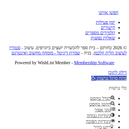
חפשו אותנו
יומן פעילות
קישורים
תלמידים מספרים
שאלות נפוצות
© 2026 כחותם – בית ספר להכשרת יועצים ביוגרפים. עיצוב -
סטודיו
לעיצוב הלית קלכמן
, בניה -
שמרת דיגיטל - מומחה מחשוב ואינטרנט
Powered by WishList Member -
Membership Software
דילוג לתוכן
פתח סרגל נגישות
כלי נגישות
הגדל טקסט
הקטן טקסט
גווני אפור
ניגודיות גבוהה
ניגודיות הפוכה
רקע בהיר