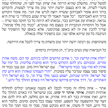
למשל שרה. מהשלב שהיא הרתה את יצחק ועוד לפני זה, שהוחלף שמה
משרי לשרה, אז היא בעצם יודעת יותר טוב מה צריך לעשות, והקדוש
ברוך הוא אומר לאברהם ששרה רוצה לגרש את הגר. מה אומר הקדוש
ברוך הוא לאברהם? "כל אשר תאמר לך שרה שמע בקולה" כי שרה היא
נביאה. ובאותו זמן אברהם כבר, נבואתו לא היתה כל כך חזקה כמו שרה –
אבל כל הדמויות הנקביות הן בעצם מה שנקרא, "כבוד בת מלך פנימה".
וצריך להבין את זה לא באופן פמיניסטי, אלא באופן של התפקיד של
הנוקבה כל זמן שיתא אלפי שני, וגם בתפקיד שלה בגאולה.
משתתפת: גם רבקה ידעה יותר טוב מיצחק מי צריך לקבל את הירושה.
כל הנביאות שהן נשים בתנ"ך, הן מוזכרות ברמזים.
"תלת אחין קדישין וכו'. ג' אחים קדושים הלכו ביניהם. ומי הם. משה אהרן
ומרים. ובזכותם נתן להם הקדוש ברוך הוא מתנות עליונות. כל ימיו של
אהרן לא סרו ענני כבוד מישראל".
עם ישראל היה מוגן. וגם ענני כבוד זה
סיפור בפני עצמו שנדבר עליו בסוכות.
"והרי העמדנו שאהרן הוא זרוע ימין
של ישראל. והיינו שכתוב, ישמע כנעני מלך ערד וגו', כי בא ישראל דרך
האתרים. וגו'. דרך אתרים פירושו שישראל היו כאדם ההולך בלי זרוע."
אתר – איזה מילה זה מזכיר לכם? לא משנה שאנחנו יכולים להחליף
אותיות דומות.
איתר
.
איתר יד ימינו.
נכון שישראל היו כאדם ההולך בלי
זרוע, זאת אומרת כבר לא היה אהרון, אז הם נחלשו, לא היה להם את
הצד של ההשפעה של השפע. וסומך עצמו בכל מקום ומקום. כלומר הוא
בלי זרוע, חסר לו משהו, אז הוא מבקש סמך, סמך זה כמו תמך וכל מיני