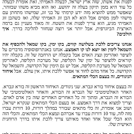
לפנות את אשתו, שזה ארץ ישראל, לבעלה האמיתי, זאת אומרת לבעלה
כל עוד היא בזמן תיקון בעלה זה יהושע. ואז הוא מביא משהו שבזוהר,
שאפשר ממש להוציא מזה ידע קרמתי על בני זוג, שמישהו מתחתן עם
מישהי לזמן מסוים אבל הוא לא הבן זוג האמיתי שלה, ואז כשהבן זוג
האמיתי מגיע, הוא צריך לפנות את השטח. זה מאוד מעניין גם ברמה
הארצית הביוגרפית, אבל יותר אני רוצה שנחזור להליכה בדרך.
איך
הולכים?
אנחנו צריכים ללכת בשלושה קווים, בקו ימין, בקו שמאל ולהכפיף את
השמאל לימין ואז יוצא לנו קו האמצע.
אנחנו באנתרופוסופיה מדברים על
לוציפר ואהרימן ונציג האדם אבל בקבלה יש הרחבה של זה. בקבלה יהיו
קוראים ללוציפר על ימין של הקליפה, של מערכת הקליפה, לאהרימן
השמאל של מערכת הקליפה, אבל יש גם הימין של הקדושה, והשמאל של
הקדושה. כל אחד מהם לחוד אי אפשר ללכת איתו, אין עולם. אבל
איחוד
הניגודים, זה בעצם הכלי המתאים
.
זה בעצם איחוד בורא ונברא. שני ניגודים. האיחוד הראשון זה בורא ונברא.
האחר האולטימטיבי של הנברא זה הבורא, והאחר האולטימטיבי של
הבורא זה הנברא, ומתוך זה כל האחרים האחרים שזה בין אדם לאדם.
וצריך למצוא את דרך האמצע. אז בעצם הכלי המתאים שנקרא ישראל,
ושוב אני אומרת, זה כלי מתאים שבורר במהלך דורות, 10 דורות עברו
מזה לזה, עוד 10 דורות עברו עד אברהם ונמצא הכלי המתאים. והכלי הזה
הוא הכלי שכל אחד ואחד מאיתנו צריך ללכת איתו בדרך הרוחנית
האישית שלו.