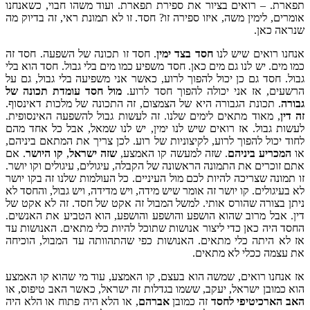
תפארת. – רואים בציור את ספירת תפארת. ועוד משהו חבוי, כשאנחנו
אומרים, לימין משה, איזו ספירה זו? חסד. זו לא תמונת ראי, זה בדיוק מה
שנראה כאן.
אנחנו רואים שיש לנו
חסד בצד ימין
. חסד זו תכונה של השפעה. חסד זה
כמו מים. יש לנו גם מים כאן. חסד משפיע כמו מים בלי גבול. חסד הוא בלי
גבול. חסד גם כן יכול להפוך לרוע, כאשר אני משפיעה בלי גבול, גם על
הרשעים, אז אני יכולה להפוך חסד לרוע.
מול חסד עומדת תכונה של
גבורה
. תכונת הגבורה היא של הצמצום, זה התכונה של מלכות דאינסוף.
זה דין
, מאוד מתאים לימים שלנו. זה לעשות גבול להשפעה האינסופית.
לעשות גבול. אז רואים שיש לנו ימין, יש לנו שמאל, אבל כל אחד מהם
לחוד יכול להפוך לרוע, לקיצוניות של רוע. לכן צריך את המתאם ביניהם,
או
המכריע ביניהם
. שזה למעשה קו האמצע,
שזה ישראל
,
קו היושר
. אם
אתם זוכרים את התמונה הראשונה של הקבלה, עיגולים, עיגולים וקו יושר.
זו תמונה שצריכה להיות לכם מול העיניים. כל העולמות שלנו זה בקו יושר
לא בעיגולים. קו יושר זה אומר שיש מידה, ויש מדידה, ויש גבול, והחסד לא
ניתן בצורה שהורס אותי. למשל המבול זה אקט של חסד. זה לא אקט של
דין. אבל מרוב שהוא הושפע והושפע והושפע, הוא הטביע את האנשים.
החסד היה כאן כדי ליצור אנושות שתוכל להיות כלי מתאים. האנושות עד
אז לא היתה כלי מתאים. האנושות כפי שהתהוותה עד המבול, הוכיחה
את עצמה ככלי לא מתאים.
אז אנחנו רואים, שמשה הוא בעצם, קו האמצע, עוד מי שהוא קו האמצע
הוא כמובן ישראל, יעקב, ששמו בגדלות זה ישראל, כאשר האב טיפוס, או
האב הארכיטיפי לחסד
זה כמובן
אברהם
, או הלא היה פתוח או הלא היה