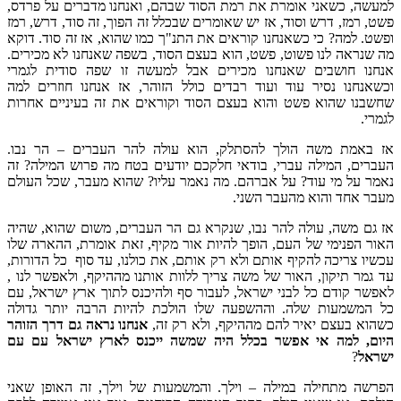
למעשה, כשאני אומרת את רמת הסוד שבהם, ואנחנו מדברים על פרדס,
פשט, רמז, דרש וסוד, אז יש שאומרים שבכלל זה הפוך, זה סוד, דרש, רמז
ופשט. למה? כי כשאנחנו קוראים את התנ"ך כמו שהוא, אז זה סוד. דוקא
מה שנראה לנו פשוט, פשט, הוא בעצם הסוד, בשפה שאנחנו לא מכירים.
אנחנו חושבים שאנחנו מכירים אבל למעשה זו שפה סודית לגמרי
וכשאנחנו נסיר עוד ועוד רבדים כולל הזוהר, אז אנחנו חוזרים למה
שחשבנו שהוא פשט והוא בעצם הסוד וקוראים את זה בעיניים אחרות
לגמרי.
אז באמת משה הולך להסתלק, הוא עולה להר העברים – הר נבו.
העברים, המילה עברי, בודאי חלקכם יודעים בטח מה פרוש המילה? זה
נאמר על מי עוד? על אברהם. מה נאמר עליו? שהוא מעבר, שכל העולם
מעבר אחד והוא מהעבר השני.
אז גם משה, עולה להר נבו, שנקרא גם הר העברים, משום שהוא, שהיה
האור הפנימי של העם, הופך להיות אור מקיף, זאת אומרת, ההארה שלו
עכשיו צריכה להקיף אותם ולא רק אותם, את כולנו, עד סוף כל הדורות,
עד גמר תיקון, האור של משה צריך ללוות אותנו מההיקף, ולאפשר לנו ,
לאפשר קודם כל לבני ישראל, לעבור סף ולהיכנס לתוך ארץ ישראל, עם
כל המשמעות שלה. וההשפעה שלו הולכת להיות הרבה יותר גדולה
כשהוא בעצם יאיר להם מההיקף, ולא רק זה,
אנחנו נראה גם דרך הזוהר
היום, למה אי אפשר בכלל היה שמשה ייכנס לארץ ישראל עם עם
ישראל
?
הפרשה מתחילה במילה – וילך. והמשמעות של וילך, זה האופן שאני