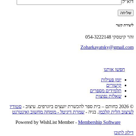
דוא"ל:
ליצירת קשר
זהר קיטסקי 054-3222148
Zoharkayatsky@gmail.com
חפשו אותנו
יומן פעילות
קישורים
תלמידים מספרים
שאלות נפוצות
© 2026 כחותם – בית ספר להכשרת יועצים ביוגרפים. עיצוב -
סטודיו
לעיצוב הלית קלכמן
, בניה -
שמרת דיגיטל - מומחה מחשוב ואינטרנט
Powered by WishList Member -
Membership Software
דילוג לתוכן