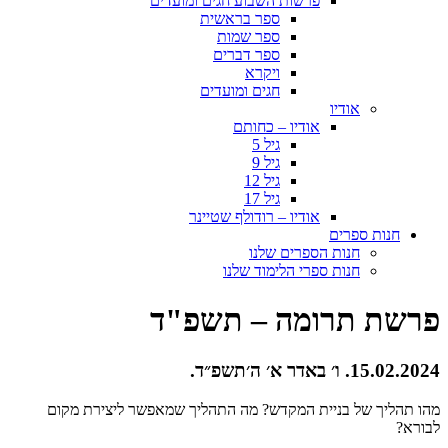
פרשות השבוע חגים ומועדים
ספר בראשית
ספר שמות
ספר דברים
ויקרא
חגים ומועדים
אודיו
אודיו – כחותם
גיל 5
גיל 9
גיל 12
גיל 17
אודיו – רודולף שטיינר
חנות ספרים
חנות הספרים שלנו
חנות ספרי הלימוד שלנו
פרשת תרומה – תשפ"ד
15.02.2024. ו׳ באדר א׳ ה׳תשפ״ד.
מהו תהליך של בניית המקדש? מה התהליך שמאפשר ליצירת מקום
לבורא?