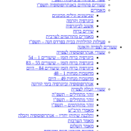
שעורים פתוחים באנתרופוסופיה תשפ"ו
מאמרים
שביעונים וגילים מכוננים
ביוגרפיה וקרמה
אשנב לביוגרפיה
שירים ברוח
מאמרים מתורגמים לערבית
פעילות קהילתית בבית בפרדס חנה – תשפ"ו
שעורים לצפייה והאזנה
שעורי אנתרופוסופיה לצפייה
ביוגרפיה ברוח הזמן – שיעורים 1 – 54
ביוגרפיה ברוח הזמן – שיעורים 55 – 83
ביוגרפיה ברוח הזמן שיעורים 84 – היום
מחשבות מנחות 1 – 48
מחשבות מנחות 49 – היום
אנתרופוסופיה וביוגרפיה בימי קורונה
שעורי קבלה לצפייה
זוהר מתחילים – תשפ"ה
זוהר מתחילים – תשפ"ו
זוהר מתקדמים – תשפ"ו
מאמרי הרב"ש
ותלכנה שתיהן יחדיו – אנתרופוסופיה וקבלה
מאמר הערבות
מאמר השלום