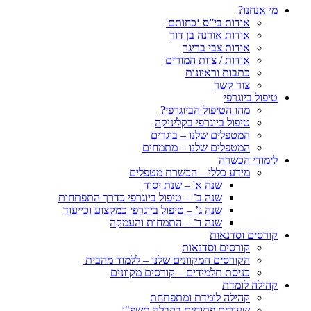
מי אנחנו?
אודות בי”ס ‘כחותם'
אודות אורנה בן דור
אודות צבי בריגר
אודות / צוות המורים
כתבות וראיונות
צור קשר
טיפול ביוגרפי
מהו הטיפול הביוגרפי?
טיפול ביוגרפי בקליניקה
המטפלים שלנו – בוגרים
המטפלים שלנו – מתמחים
לימודי הכשרה
מידע כללי – הכשרת מטפלים
שנה א' – שנת יסוד
שנה ב’ – טיפול ביוגרפי כדרך התפתחות
שנה ג’ – טיפול ביוגרפי כמקצוע וכייעוד
שנה ד’ – התמחות והעמקה
קורסים וסדנאות
קורסים וסדנאות
הקורסים המקוונים שלנו – ללמוד מהבית
כניסת תלמידים – קורסים מקוונים
קהילה לומדת
קהילה לומדת ומתפתחת
שעורים פתוחים בקבלה תשפ"ו