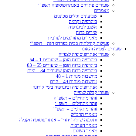
שעורים פתוחים באנתרופוסופיה תשפ"ו
מאמרים
שביעונים וגילים מכוננים
ביוגרפיה וקרמה
אשנב לביוגרפיה
שירים ברוח
מאמרים מתורגמים לערבית
פעילות קהילתית בבית בפרדס חנה – תשפ"ו
שעורים לצפייה והאזנה
שעורי אנתרופוסופיה לצפייה
ביוגרפיה ברוח הזמן – שיעורים 1 – 54
ביוגרפיה ברוח הזמן – שיעורים 55 – 83
ביוגרפיה ברוח הזמן שיעורים 84 – היום
מחשבות מנחות 1 – 48
מחשבות מנחות 49 – היום
אנתרופוסופיה וביוגרפיה בימי קורונה
שעורי קבלה לצפייה
זוהר מתחילים – תשפ"ה
זוהר מתחילים – תשפ"ו
זוהר מתקדמים – תשפ"ו
מאמרי הרב"ש
ותלכנה שתיהן יחדיו – אנתרופוסופיה וקבלה
מאמר הערבות
מאמר השלום