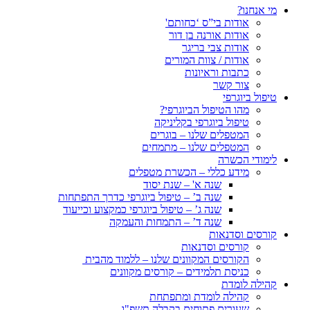
מי אנחנו?
אודות בי”ס ‘כחותם'
אודות אורנה בן דור
אודות צבי בריגר
אודות / צוות המורים
כתבות וראיונות
צור קשר
טיפול ביוגרפי
מהו הטיפול הביוגרפי?
טיפול ביוגרפי בקליניקה
המטפלים שלנו – בוגרים
המטפלים שלנו – מתמחים
לימודי הכשרה
מידע כללי – הכשרת מטפלים
שנה א' – שנת יסוד
שנה ב’ – טיפול ביוגרפי כדרך התפתחות
שנה ג’ – טיפול ביוגרפי כמקצוע וכייעוד
שנה ד’ – התמחות והעמקה
קורסים וסדנאות
קורסים וסדנאות
הקורסים המקוונים שלנו – ללמוד מהבית
כניסת תלמידים – קורסים מקוונים
קהילה לומדת
קהילה לומדת ומתפתחת
שעורים פתוחים בקבלה תשפ"ו