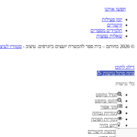
חפשו אותנו
יומן פעילות
קישורים
תלמידים מספרים
שאלות נפוצות
© 2026 כחותם – בית ספר להכשרת יועצים ביוגרפים. עיצוב -
סטודיו לעיצ
דילוג לתוכן
פתח סרגל נגישות
כלי נגישות
הגדל טקסט
הקטן טקסט
גווני אפור
ניגודיות גבוהה
ניגודיות הפוכה
רקע בהיר
הדגשת קישורים