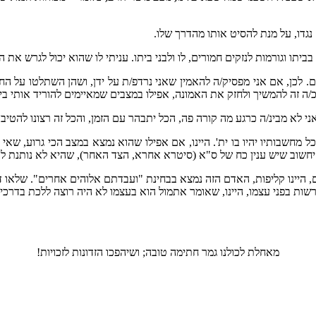
גדו, על מנת להסיט אותו מהדרך שלו.
ו וגורמות לנזקים חמורים, לו ולבני ביתו. עניתי לו שהוא יכול לגרש את ה
ם. לכן, אם אני מפסיק/ה להאמין שאני נרדפ/ת על ידן, ושהן השתלטו על הח
ה זה להמשיך ולחזק את האמונה, אפילו במצבים שמאיימים להוריד אותי בי
י לא מבינ/ה כרגע מה קורה פה, הכל יתבהר עם הזמן, והכל זה רצונו להטיב 
חשבותיו יהיו בו ית'. היינו, אם אפילו שהוא נמצא במצב הכי גרוע, שאי א
 יחשוב שיש ענין כח של ס"א (סיטרא אחרא, הצד האחר), שהיא לא נותנת ל
 היינו קליפות, האדם הזה נמצא בבחינת "ועבדתם אלוהים אחרים". שלאו 
שות בפני עצמו, היינו, שאומר אתמול הוא בעצמו לא היה רוצה ללכת בדרכי 
מאחלת לכולנו גמר חתימה טובה; ושיהפכו הזדונות לזכויות!