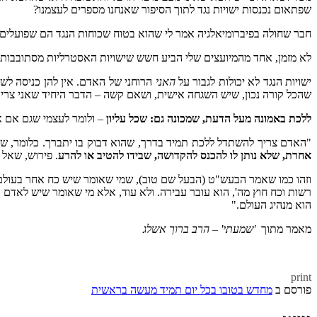
שפתאום נכנסות ישויות נגד לתוך הסיפור שאנחנו מספרים לעצמנו?
חבר שחולה בפיברומיאלגיה אמר לי שהוא בטוח שכוחות הנגד הם שפועלים נ
לא מזמן, אחד מהמיועצים שלי הביע חשש שישויות האסטרליות מסתובבות בבית
ישויות הנגד לא יכולות לגבור על
האני
הרוחני של האדם. אין להן כניסה לש
שהכל קורה נכון, שיש השגחה אישית, ושאם קשה – הדבר היחיד שאני צריכ/
ללכת באמונה מעל הדעת, שמכונה גם: שכל עליון
– ולומר לעצמי שגם אם אנ
"האדם צריך להשתדל ללכת תמיד בדרך, שהוא דבוק בו יתברך. כלומר, שכל מ
אחרת, שלא נותן לו להכנס להקדושה, שבידו להטיב או להרע
. פירוש, שאל
וזהו כמו שאמר הבעש"ט (הבעל שם טוב), שמי שאומר שיש כח אחר בעולם,
רשות וכח חוץ מה', הוא עובר עבירה. ולא עוד, אלא מי שאומר שיש לאדם ר
הוא מנהיג העולם."
מאמר מתוך
'שמעתי'
–
הרב ברוך אשלג
print
פורסם ב
מחדש בטובו בכל יום תמיד מעשה בראשית