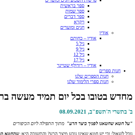
פרשות השבוע חגים ומועדים
ספר בראשית
ספר שמות
ספר דברים
ויקרא
חגים ומועדים
אודיו
אודיו – כחותם
גיל 5
גיל 9
גיל 12
גיל 17
אודיו – רודולף שטיינר
חנות ספרים
חנות הספרים שלנו
חנות ספרי הלימוד שלנו
מחדש בטובו בכל יום תמיד מעשה בראש
ב' בתשרי ה'תשפ"ב, 08.09.2021
"על חטא שחטאנו לפניך ביצר הרע"
מתוך התפילה ליום הכיפורים
נוכל לשאול: וכי יש חטא שאינו נובע מיצר הרע? והתשובה היא:
שהחטא הוא 