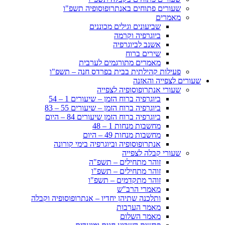
שעורים פתוחים באנתרופוסופיה תשפ"ו
מאמרים
שביעונים וגילים מכוננים
ביוגרפיה וקרמה
אשנב לביוגרפיה
שירים ברוח
מאמרים מתורגמים לערבית
פעילות קהילתית בבית בפרדס חנה – תשפ"ו
שעורים לצפייה והאזנה
שעורי אנתרופוסופיה לצפייה
ביוגרפיה ברוח הזמן – שיעורים 1 – 54
ביוגרפיה ברוח הזמן – שיעורים 55 – 83
ביוגרפיה ברוח הזמן שיעורים 84 – היום
מחשבות מנחות 1 – 48
מחשבות מנחות 49 – היום
אנתרופוסופיה וביוגרפיה בימי קורונה
שעורי קבלה לצפייה
זוהר מתחילים – תשפ"ה
זוהר מתחילים – תשפ"ו
זוהר מתקדמים – תשפ"ו
מאמרי הרב"ש
ותלכנה שתיהן יחדיו – אנתרופוסופיה וקבלה
מאמר הערבות
מאמר השלום