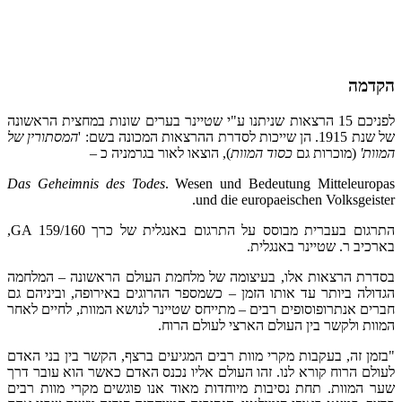
הקדמה
לפניכם 15 הרצאות שניתנו ע"י שטיינר בערים שונות במחצית הראשונה
של שנת 1915. הן שייכות לסדרת ההרצאות המכונה בשם: '
המסתורין של
המוות'
(מוכרות גם
כסוד המוות
), הוצאו לאור בגרמניה כ –
Das
Geheimnis des Todes
. Wesen und Bedeutung Mitteleuropas
und die europaeischen Volksgeister.
התרגום בעברית מבוסס על התרגום באנגלית של כרך GA 159/160,
בארכיב ר. שטיינר באנגלית.
בסדרת הרצאות אלו, בעיצומה של מלחמת העולם הראשונה – המלחמה
הגדולה ביותר עד אותו הזמן – כשמספר ההרוגים באירופה, וביניהם גם
חברים אנתרופוסופים רבים – מתייחס שטיינר לנושא המוות, לחיים לאחר
המוות ולקשר בין העולם הארצי לעולם הרוח.
"בזמן זה, בעקבות מקרי מוות רבים המגיעים ברצף, הקשר בין בני האדם
לעולם הרוח קורא לנו. זהו העולם אליו נכנס האדם כאשר הוא עובר דרך
שער המוות. תחת נסיבות מיוחדות מאוד אנו פוגשים מקרי מוות רבים