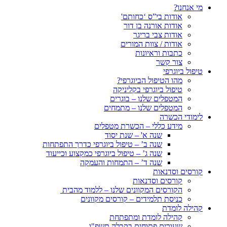
מי אנחנו?
אודות בי”ס ‘כחותם'
אודות אורנה בן דור
אודות צבי בריגר
אודות / צוות המורים
כתבות וראיונות
צור קשר
טיפול ביוגרפי
מהו הטיפול הביוגרפי?
טיפול ביוגרפי בקליניקה
המטפלים שלנו – בוגרים
המטפלים שלנו – מתמחים
לימודי הכשרה
מידע כללי – הכשרת מטפלים
שנה א' – שנת יסוד
שנה ב’ – טיפול ביוגרפי כדרך התפתחות
שנה ג’ – טיפול ביוגרפי כמקצוע וכייעוד
שנה ד’ – התמחות והעמקה
קורסים וסדנאות
קורסים וסדנאות
הקורסים המקוונים שלנו – ללמוד מהבית
כניסת תלמידים – קורסים מקוונים
קהילה לומדת
קהילה לומדת ומתפתחת
שעורים פתוחים בקבלה תשפ"ו