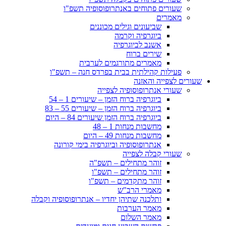
שעורים פתוחים באנתרופוסופיה תשפ"ו
מאמרים
שביעונים וגילים מכוננים
ביוגרפיה וקרמה
אשנב לביוגרפיה
שירים ברוח
מאמרים מתורגמים לערבית
פעילות קהילתית בבית בפרדס חנה – תשפ"ו
שעורים לצפייה והאזנה
שעורי אנתרופוסופיה לצפייה
ביוגרפיה ברוח הזמן – שיעורים 1 – 54
ביוגרפיה ברוח הזמן – שיעורים 55 – 83
ביוגרפיה ברוח הזמן שיעורים 84 – היום
מחשבות מנחות 1 – 48
מחשבות מנחות 49 – היום
אנתרופוסופיה וביוגרפיה בימי קורונה
שעורי קבלה לצפייה
זוהר מתחילים – תשפ"ה
זוהר מתחילים – תשפ"ו
זוהר מתקדמים – תשפ"ו
מאמרי הרב"ש
ותלכנה שתיהן יחדיו – אנתרופוסופיה וקבלה
מאמר הערבות
מאמר השלום