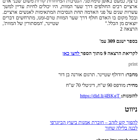
ברצף, כמעט באופן סימולטני. הנסיבות המיוחדות קורות משום שבני אדם
ארציים רבים החולפים דרך שער המוות, היו יכולים לחיות עדיין למשך
עשרות שנים על פני האדמה תחת הנסיבות המתאימות לאנשים ארציים.
ובכל מקום בו האדם חולף דרך שער המוות טרם-זמנו, מתרחשים דברים
יוצאים מן הכלל." שטיינר, 'המסתורין של המוות',
הרצאה 2
בספר ישנם 309 עמ'
לקריאת הרצאה 9 מתוך הספר
לחצו כאן
print
מחבר:
רודולף שטיינר. תרגום אורנה בן דור
מחיר:
מודפס 90 ש"ח, דיגיטלי 70 ש"ח
להזמנות:
https://did.li/4BKgT
ניווט
להפוך קש לזהב – חוברת אמנות ביעוץ הביוגרפי
לבנה בלילה שחור