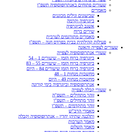
שעורים פתוחים באנתרופוסופיה תשפ"ו
מאמרים
שביעונים וגילים מכוננים
ביוגרפיה וקרמה
אשנב לביוגרפיה
שירים ברוח
מאמרים מתורגמים לערבית
פעילות קהילתית בבית בפרדס חנה – תשפ"ו
שעורים לצפייה והאזנה
שעורי אנתרופוסופיה לצפייה
ביוגרפיה ברוח הזמן – שיעורים 1 – 54
ביוגרפיה ברוח הזמן – שיעורים 55 – 83
ביוגרפיה ברוח הזמן שיעורים 84 – היום
מחשבות מנחות 1 – 48
מחשבות מנחות 49 – היום
אנתרופוסופיה וביוגרפיה בימי קורונה
שעורי קבלה לצפייה
זוהר מתחילים – תשפ"ה
זוהר מתחילים – תשפ"ו
זוהר מתקדמים – תשפ"ו
מאמרי הרב"ש
ותלכנה שתיהן יחדיו – אנתרופוסופיה וקבלה
מאמר הערבות
מאמר השלום