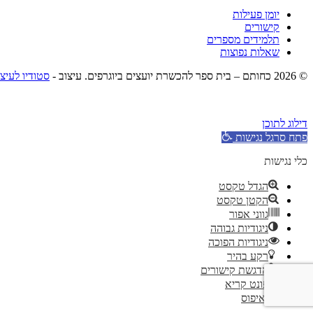
יומן פעילות
קישורים
תלמידים מספרים
שאלות נפוצות
© 2026 כחותם – בית ספר להכשרת יועצים ביוגרפים. עיצוב -
סטודיו לעיצ
דילוג לתוכן
פתח סרגל נגישות
כלי נגישות
הגדל טקסט
הקטן טקסט
גווני אפור
ניגודיות גבוהה
ניגודיות הפוכה
רקע בהיר
הדגשת קישורים
פונט קריא
איפוס