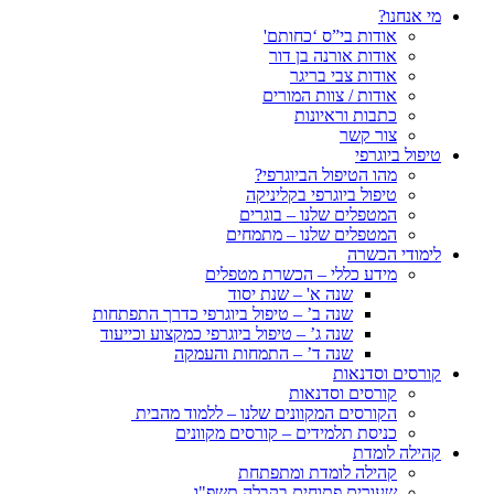
מי אנחנו?
אודות בי”ס ‘כחותם'
אודות אורנה בן דור
אודות צבי בריגר
אודות / צוות המורים
כתבות וראיונות
צור קשר
טיפול ביוגרפי
מהו הטיפול הביוגרפי?
טיפול ביוגרפי בקליניקה
המטפלים שלנו – בוגרים
המטפלים שלנו – מתמחים
לימודי הכשרה
מידע כללי – הכשרת מטפלים
שנה א' – שנת יסוד
שנה ב’ – טיפול ביוגרפי כדרך התפתחות
שנה ג’ – טיפול ביוגרפי כמקצוע וכייעוד
שנה ד’ – התמחות והעמקה
קורסים וסדנאות
קורסים וסדנאות
הקורסים המקוונים שלנו – ללמוד מהבית
כניסת תלמידים – קורסים מקוונים
קהילה לומדת
קהילה לומדת ומתפתחת
שעורים פתוחים בקבלה תשפ"ו