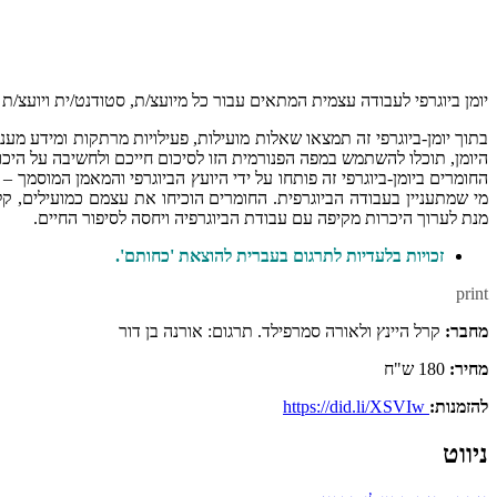
יומן ביוגרפי לעבודה עצמית המתאים עבור כל מיועצ/ת, סטודנט/ית ויועצ/ת 
בתוך יומן-ביוגרפי זה תמצאו שאלות מועילות, פעילויות מרתקות ומידע מענ
היומן, תוכלו להשתמש במפה הפנורמית הזו לסיכום חייכם ולחשיבה על היכו
מי שמתעניין בעבודה הביוגרפית. החומרים הוכיחו את עצמם כמועילים, ק
מנת לערוך היכרות מקיפה עם עבודת הביוגרפיה ויחסה לסיפור החיים.
זכויות בלעדיות לתרגום בעברית להוצאת 'כחותם'.
print
מחבר:
קרל היינץ ולאורה סמרפילד. תרגום: אורנה בן דור
מחיר:
180 ש"ח
להזמנות:
https://did.li/XSVIw
ניווט