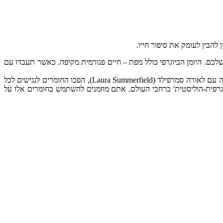
להבין לעומק את סיפור חייו.
 שלכם. היומן הביוגרפי כולל מפת – חיים פנורמית מקיפה. כאשר תעבדו עם
החומרים ביומן-ביוגרפי זה פותחו על ידי היועץ הביוגרפי והמאמן המוסמך – קארל היינץ פינקה (Karl-Heinz Finke) במשך 21 שנים. מתוך שיתוף פעולה עם לאורה סמרפילד (Laura Summerfield), הפכו החומרים לנגישים לכל
וגרפית-הוליסטית' ברחבי העולם. אתם מוזמנים להשתמש בחומרים אלו על