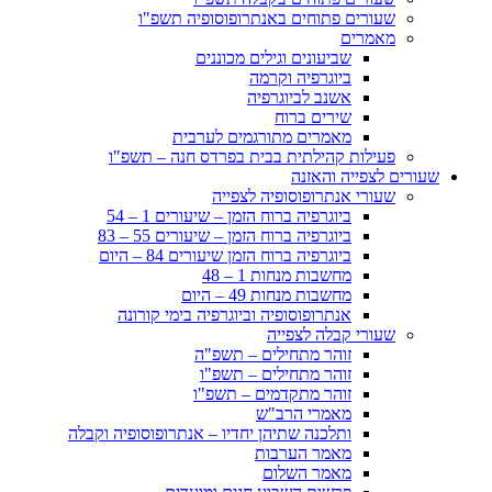
שעורים פתוחים באנתרופוסופיה תשפ"ו
מאמרים
שביעונים וגילים מכוננים
ביוגרפיה וקרמה
אשנב לביוגרפיה
שירים ברוח
מאמרים מתורגמים לערבית
פעילות קהילתית בבית בפרדס חנה – תשפ"ו
שעורים לצפייה והאזנה
שעורי אנתרופוסופיה לצפייה
ביוגרפיה ברוח הזמן – שיעורים 1 – 54
ביוגרפיה ברוח הזמן – שיעורים 55 – 83
ביוגרפיה ברוח הזמן שיעורים 84 – היום
מחשבות מנחות 1 – 48
מחשבות מנחות 49 – היום
אנתרופוסופיה וביוגרפיה בימי קורונה
שעורי קבלה לצפייה
זוהר מתחילים – תשפ"ה
זוהר מתחילים – תשפ"ו
זוהר מתקדמים – תשפ"ו
מאמרי הרב"ש
ותלכנה שתיהן יחדיו – אנתרופוסופיה וקבלה
מאמר הערבות
מאמר השלום