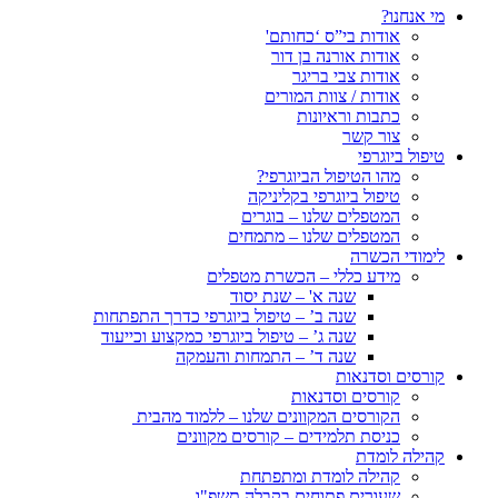
מי אנחנו?
אודות בי”ס ‘כחותם'
אודות אורנה בן דור
אודות צבי בריגר
אודות / צוות המורים
כתבות וראיונות
צור קשר
טיפול ביוגרפי
מהו הטיפול הביוגרפי?
טיפול ביוגרפי בקליניקה
המטפלים שלנו – בוגרים
המטפלים שלנו – מתמחים
לימודי הכשרה
מידע כללי – הכשרת מטפלים
שנה א' – שנת יסוד
שנה ב’ – טיפול ביוגרפי כדרך התפתחות
שנה ג’ – טיפול ביוגרפי כמקצוע וכייעוד
שנה ד’ – התמחות והעמקה
קורסים וסדנאות
קורסים וסדנאות
הקורסים המקוונים שלנו – ללמוד מהבית
כניסת תלמידים – קורסים מקוונים
קהילה לומדת
קהילה לומדת ומתפתחת
שעורים פתוחים בקבלה תשפ"ו