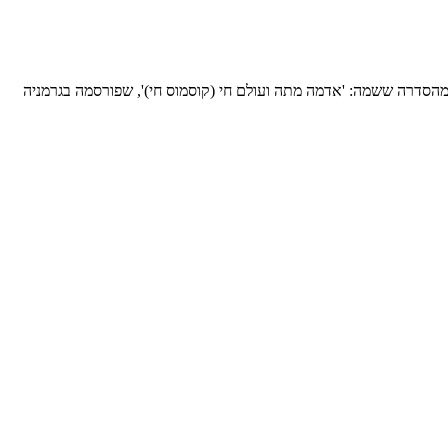
את המחקר הרוחני על המטמורפוזות של הגוף הפיזי במהלך האינקרנציות הבאות זו לאחר זו. הרצאות 1-7 מתוך 21 הרצאות מהסדרה ששמה: 'אדמה מתה ועולם חי (קוסמוס חי)', שפורסמה בגרמניה