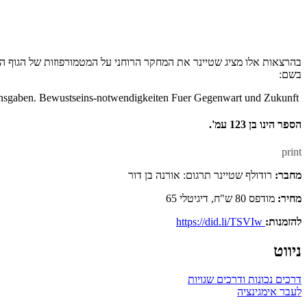
בשם:
Erdensterben und Weltleben. Anthroposophische Lebensgaben. Bewustseins-notwendigkeiten Fuer Gegenwart und Zukunft.
הספר הינו בן 123 עמ'.
print
מחבר:
רודולף שטיינר תרגום: אורנה בן דור
מחיר:
מודפס 80 ש"ח, דיגיטלי 65
להזמנות:
https://did.li/TSVIw
ניווט
דרכים נכונות ודרכים שגויות
לעבר אימגינציה