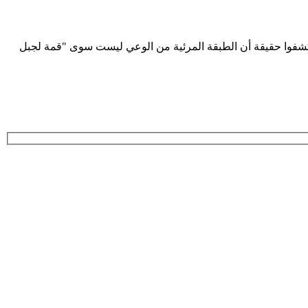
ن كشفوا حقيقة أن الطبقة المرئية من الوعي ليست سوى "قمة لجبل