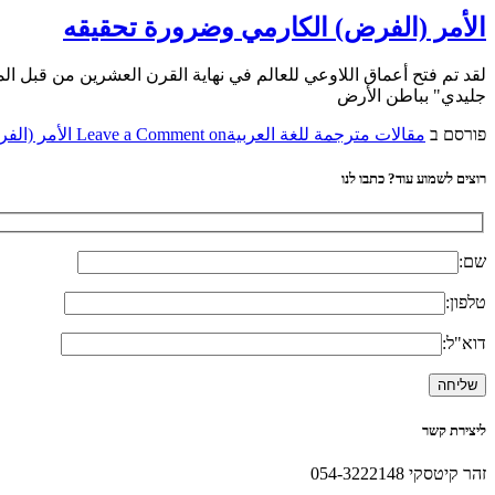
الأمر (الفرض) الكارمي وضرورة تحقيقه
لقد تم فتح أعماق اللاوعي للعالم في نهاية القرن العشرين من قبل ا
جليدي" بباطن الأرض
פורסם ב
مقالات مترجمة للغة العربية
on الأمر (الفرض) الكارمي وضرورة تحقيقه
Leave a Comment
רוצים לשמוע עוד? כתבו לנו
שם:
טלפון:
דוא"ל:
ליצירת קשר
זהר קיטסקי 054-3222148