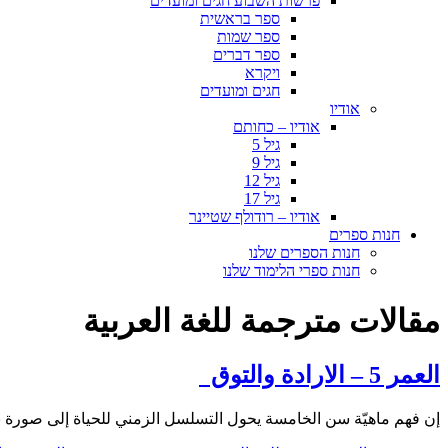
פרשות השבוע חגים ומועדים
ספר בראשית
ספר שמות
ספר דברים
ויקרא
חגים ומועדים
אודיו
אודיו – כחותם
גיל 5
גיל 9
גיל 12
גיל 17
אודיו – רודולף שטיינר
חנות ספרים
חנות הספרים שלנו
חנות ספרי הלימוד שלנו
مقالات مترجمة للغة العربية
العمر 5 – الارادة والتوق
إن فهم ماهيّة سن الخامسة يحول التسلسل الزمني للحياة إلى صورة ب