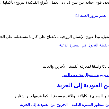
حتى سن 21 ، تعمل الشمس والقمر والكواكب الأخرى على الإنسان وتجدد قوى حيا
بًا واسعًا لمعرفة أنفسنا، الآخرين والعالم.