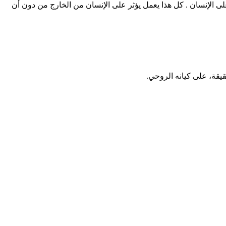
ته. بين سن 21-28 ، تعمل الأبراج الفلكية (البروج) بأكملها على الإنسان . كل هذا يعمل يؤثر على الإنسان من الخارج من دون أن