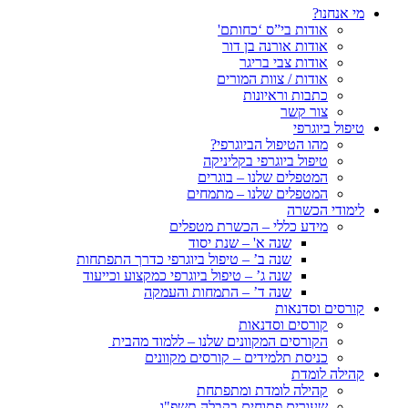
מי אנחנו?
אודות בי”ס ‘כחותם'
אודות אורנה בן דור
אודות צבי בריגר
אודות / צוות המורים
כתבות וראיונות
צור קשר
טיפול ביוגרפי
מהו הטיפול הביוגרפי?
טיפול ביוגרפי בקליניקה
המטפלים שלנו – בוגרים
המטפלים שלנו – מתמחים
לימודי הכשרה
מידע כללי – הכשרת מטפלים
שנה א' – שנת יסוד
שנה ב’ – טיפול ביוגרפי כדרך התפתחות
שנה ג’ – טיפול ביוגרפי כמקצוע וכייעוד
שנה ד’ – התמחות והעמקה
קורסים וסדנאות
קורסים וסדנאות
הקורסים המקוונים שלנו – ללמוד מהבית
כניסת תלמידים – קורסים מקוונים
קהילה לומדת
קהילה לומדת ומתפתחת
שעורים פתוחים בקבלה תשפ"ו