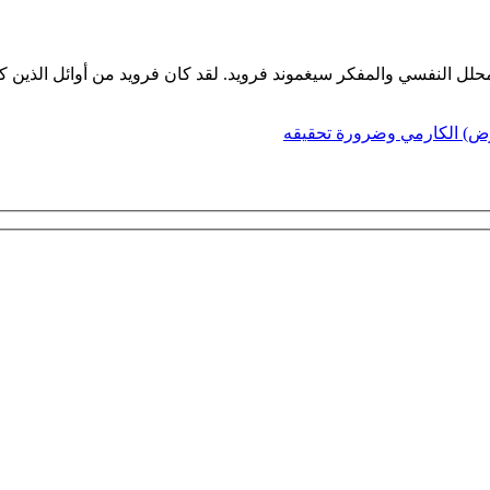
لمحلل النفسي والمفكر سيغموند فرويد. لقد كان فرويد من أوائل الذي