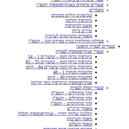
שעורים פתוחים באנתרופוסופיה תשפ"ו
מאמרים
שביעונים וגילים מכוננים
ביוגרפיה וקרמה
אשנב לביוגרפיה
שירים ברוח
מאמרים מתורגמים לערבית
פעילות קהילתית בבית בפרדס חנה – תשפ"ו
שעורים לצפייה והאזנה
שעורי אנתרופוסופיה לצפייה
ביוגרפיה ברוח הזמן – שיעורים 1 – 54
ביוגרפיה ברוח הזמן – שיעורים 55 – 83
ביוגרפיה ברוח הזמן שיעורים 84 – היום
מחשבות מנחות 1 – 48
מחשבות מנחות 49 – היום
אנתרופוסופיה וביוגרפיה בימי קורונה
שעורי קבלה לצפייה
זוהר מתחילים – תשפ"ה
זוהר מתחילים – תשפ"ו
זוהר מתקדמים – תשפ"ו
מאמרי הרב"ש
ותלכנה שתיהן יחדיו – אנתרופוסופיה וקבלה
מאמר הערבות
מאמר השלום