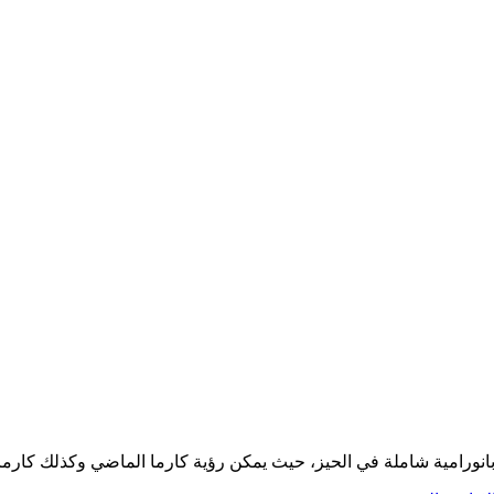
انورامية شاملة في الحيز، حيث يمكن رؤية كارما الماضي وكذلك كارما