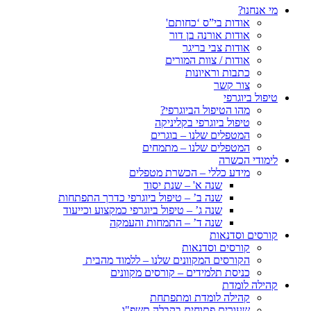
מי אנחנו?
אודות בי”ס ‘כחותם'
אודות אורנה בן דור
אודות צבי בריגר
אודות / צוות המורים
כתבות וראיונות
צור קשר
טיפול ביוגרפי
מהו הטיפול הביוגרפי?
טיפול ביוגרפי בקליניקה
המטפלים שלנו – בוגרים
המטפלים שלנו – מתמחים
לימודי הכשרה
מידע כללי – הכשרת מטפלים
שנה א' – שנת יסוד
שנה ב’ – טיפול ביוגרפי כדרך התפתחות
שנה ג’ – טיפול ביוגרפי כמקצוע וכייעוד
שנה ד’ – התמחות והעמקה
קורסים וסדנאות
קורסים וסדנאות
הקורסים המקוונים שלנו – ללמוד מהבית
כניסת תלמידים – קורסים מקוונים
קהילה לומדת
קהילה לומדת ומתפתחת
שעורים פתוחים בקבלה תשפ"ו