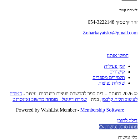
ליצירת קשר
זהר קיטסקי 054-3222148
Zoharkayatsky@gmail.com
חפשו אותנו
יומן פעילות
קישורים
תלמידים מספרים
שאלות נפוצות
© 2026 כחותם – בית ספר להכשרת יועצים ביוגרפים. עיצוב -
סטודיו
לעיצוב הלית קלכמן
, בניה -
שמרת דיגיטל - מומחה מחשוב ואינטרנט
Powered by WishList Member -
Membership Software
דילוג לתוכן
פתח סרגל נגישות
כלי נגישות